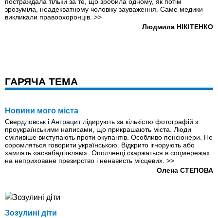
постраждала тільки за те, що зробила одному, як потім
зрозуміла, неадекватному чоловіку зауваження. Саме медики
викликали правоохоронців.
>>
Людмила НІКІТЕНКО
ГАРЯЧА ТЕМА
Новини мого міста
Свердловськ і Антрацит лідирують за кількістю фотографій з
проукраїнськими написами, що прикрашають міста. Люди
сміливіше виступають проти окупантів. Особливо пенсіонери. Не
соромляться говорити українською. Відкрито ігнорують або
хамлять «асвабадітєлям». Ополченці скаржаться в соцмережах
на неприховане презирство і ненависть місцевих.
>>
Олена СТЕПОВА
Зозулині діти