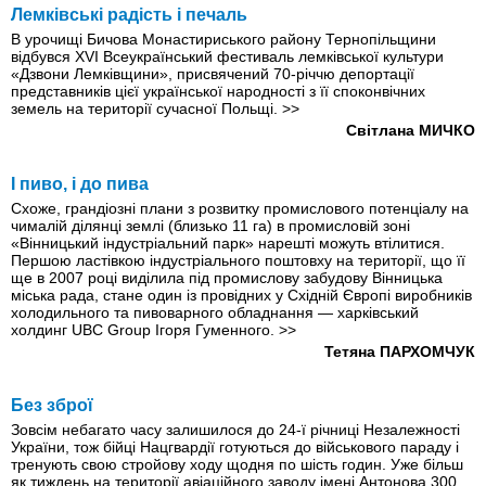
Лемківські радість і печаль
В урочищі Бичова Монастириського району Тернопільщини
відбувся XVI Всеукраїнський фестиваль лемківської культури
«Дзвони Лемківщини», присвячений 70-річчю депортації
представників цієї української народності з її споконвічних
земель на території сучасної Польщі.
>>
Світлана МИЧКО
І пиво, і до пива
Схоже, грандіозні плани з розвитку промислового потенціалу на
чималій ділянці землі (близько 11 га) в промисловій зоні
«Вінницький індустріальний парк» нарешті можуть втілитися.
Першою ластівкою індустріального поштовху на території, що її
ще в 2007 році виділила під промислову забудову Вінницька
міська рада, стане один із провідних у Східній Європі виробників
холодильного та пивоварного обладнання — харківський
холдинг UBC Group Ігоря Гуменного.
>>
Тетяна ПАРХОМЧУК
Без зброї
Зовсім небагато часу залишилося до 24-ї річниці Незалежностi
України, тож бійці Нацгвардії готуються до військового параду і
тренують свою стройову ходу щодня по шість годин. Уже більш
як тиждень на території авіаційного заводу імені Антонова 300