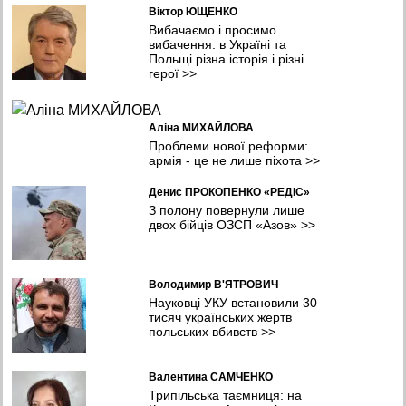
Віктор ЮЩЕНКО
Вибачаємо і просимо
вибачення: в Україні та
Польщі різна історія і різні
герої
>>
Аліна МИХАЙЛОВА
Проблеми нової реформи:
армія - це не лише піхота
>>
Денис ПРОКОПЕНКО «РЕДІС»
З полону повернули лише
двох бійців ОЗСП «Азов»
>>
Володимир В'ЯТРОВИЧ
Науковці УКУ встановили 30
тисяч українських жертв
польських вбивств
>>
Валентина САМЧЕНКО
Трипільська таємниця: на