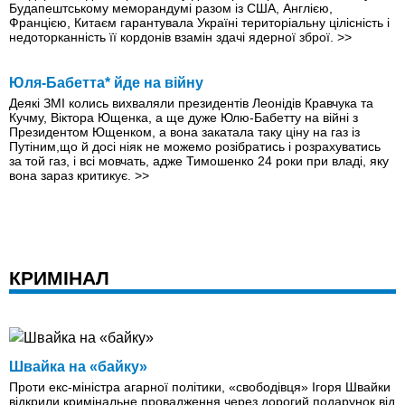
Будапештському меморандумі разом із США, Англією,
Францією, Китаєм гарантувала Україні територіальну цілісність і
недоторканність її кордонів взамін здачі ядерної зброї.
>>
Юля-Бабетта* йде на війну
Деякі ЗМІ колись вихваляли президентів Леонідів Кравчука та
Кучму, Віктора Ющенка, а ще дуже Юлю-Бабетту на війні з
Президентом Ющенком, а вона закатала таку ціну на газ із
Путіним,що й досі ніяк не можемо розібратись і розрахуватись
за той газ, і всі мовчать, адже Тимошенко 24 роки при владі, яку
вона зараз критикує.
>>
КРИМІНАЛ
Швайка на «байку»
Проти екс-міністра агарної політики, «свободівця» Ігоря Швайки
відкрили кримінальне провадження через дорогий подарунок від