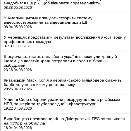
знадобився ще рік, щоб відновити справедливість
08:38 05.08.2026
У Хмельницькому планують створити систему
відеоспостереження та відеоаналітики з ШІ
08:04 05.08.2026
У Чернівцях представили результати дослідження якості води у
прифронтових громадах
07:11 05.08.2026
Шокуюча статистика: мільйони українців покинули країну й
іноземці з десятків країн потрапили в полон в Україні -
омбудсмен
23:16 04.08.2026
Китайський Маск. Копія американського мільярдера смажить
барбекю у невеликому ресторанчику
20:26 04.08.2026
У липні Сили оборони уразили рекордну кількість російських
НПЗ, танкерів та трубопровідної інфраструктури
19:22 04.08.2026
Виробництво електроенергії на Дністровській ГЕС зменшилося
на 43%: ріка обміліла
18:04 04.08.2026