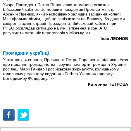
Учора Президент Петро Порошенко терміново скликав
Військовий кабінет. Це першим повідомив Прем’єр-міністр
Арсеній Яценюк, який несподівано залишив засідання колегії
Мінінформполітики, щоб не запізнитися на Банкову. За даними
джерел в адміністрації Президента, Військовий кабінет при
РНБО розглядав ситуацію на лінії зіткнення в зоні АТО і
результати останніх переговорів у Мінську.
>>
Іван ЛЕОНОВ
Громадяни українці
У вівторок, 4 серпня, Президент Петро Порошенко підписав Указ
про надання громадянства і вручив паспорти громадян України
росіянці Марії Гайдар і російському журналісту, колишньому
головному редактору видання «Forbes-Україна» одеситу
Володимиру Федорину.
>>
Катерина ПЕТРОВА