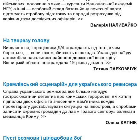
військових, половина з яких — курсанти Національної академії
НГУ, а інші — особовий склад батальйону почесної варти,
підтягують стройову підготовку та парадні розрахунки під
керівництвом досвідчених офіцерів.
>>
Валерія НАЛИВАЙКО
На тверезу голову
Виявляється, і працівники ДАІ страждають від того, з чим
борються, — вони також збивають пішоходів. Унаслідок наїзду
автомобіля начальника районної державної інспекції у
Вінницькій області постраждала 19-рiчна дівчина.
>>
Тетяна ПАРХОМЧУК
Кремлівський «сценарій» для українського режисера
Справа українського режисера все більше нагадує
гостросюжетний детектив про кримських терористів, які хотіли
підпалом двох офісів та знесенням пам’ятника вождю
пролетаріату дестабілізувати ситуацію на півострові, а спробами
записати окремих громадян до лав «Правого сектору» залякати
мешканців Криму.
>>
Олена КАПНІК
Пусті розмови і цілодобови бої