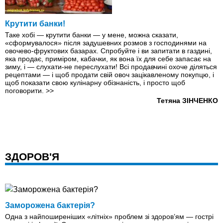
Крутити банки!
Таке хобі — крутити банки — у мене, можна сказати,
«сформувалося» після задушевних розмов з господинями на
овочево-фруктових базарах. Спробуйте і ви запитати в газдині,
яка продає, приміром, кабачки, як вона їх для себе запасає на
зиму, і — слухати-не переслухати! Всі продавчині охоче діляться
рецептами — і щоб продати свій овоч зацікавленому покупцю, і
щоб показати свою кулінарну обізнаність, і просто щоб
поговорити.
>>
Тетяна ЗІНЧЕНКО
ЗДОРОВ'Я
Заморожена бактерія?
Одна з найпоширеніших «літніх» проблем зі здоров’ям — гострі