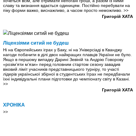
хочеться всім, але отримати непогані гроші, а разом із ними
славу та визнання вдається одиницям. Постійно перебувати на
піку форми важко, виснажливо, а часом просто неможливо.
>>
Григорій ХАТА
Ліцензіями ситий не будеш
Ні на Європейських іграх у Баку, ні на Універсіаді в Кванджу
нагоди побачити в ділі двох найкращих плавців України не було.
Якщо в першому випадку Дарині Зевіній та Андрію Говорову
«розім’яти м’язи» перед головним стартом сезону завадив
віковий ліміт учасників представницького турніру, то участі
лідерів української збірної в студентських Іграх не передбачали
їхні індивідуальні плани підготовки до чемпіонату світу в Казані.
>>
Григорій ХАТА
ХРОНІКА
>>