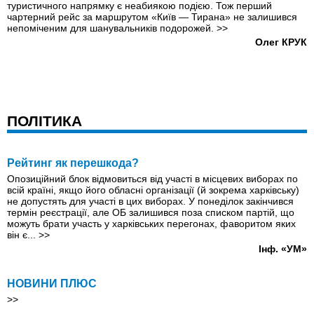
туристичного напрямку є неабиякою подією. Тож перший
чартерний рейс за маршрутом «Київ — Тирана» не залишився
непоміченим для шанувальників подорожей.
>>
Олег КРУК
ПОЛІТИКА
Рейтинг як перешкода?
Опозиційний блок відмовиться від участі в місцевих виборах по
всій країні, якщо його обласні організації (й зокрема харківську)
не допустять для участі в цих виборах. У понеділок закінчився
термін реєстрації, але ОБ залишився поза списком партій, що
можуть брати участь у харківських перегонах, фаворитом яких
він є...
>>
Інф. «УМ»
НОВИНИ ПЛЮС
>>