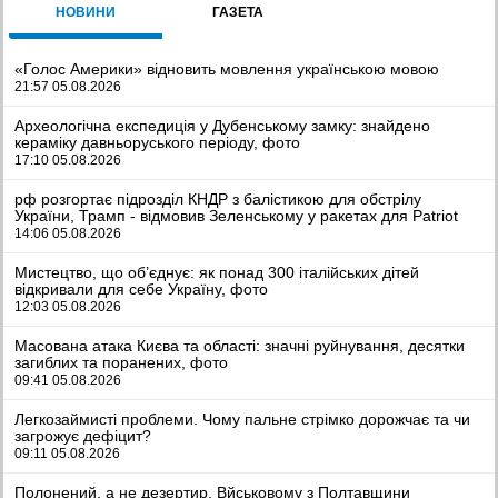
НОВИНИ
ГАЗЕТА
«Голос Америки» відновить мовлення українською мовою
21:57 05.08.2026
Археологічна експедиція у Дубенському замку: знайдено
кераміку давньоруського періоду, фото
17:10 05.08.2026
рф розгортає підрозділ КНДР з балістикою для обстрілу
України, Трамп - відмовив Зеленському у ракетах для Patriot
14:06 05.08.2026
Мистецтво, що об’єднує: як понад 300 італійських дітей
відкривали для себе Україну, фото
12:03 05.08.2026
Масована атака Києва та області: значні руйнування, десятки
загиблих та поранених, фото
09:41 05.08.2026
Легкозаймисті проблеми. Чому пальне стрімко дорожчає та чи
загрожує дефіцит?
09:11 05.08.2026
Полонений, а не дезертир. Вйськовому з Полтавщини