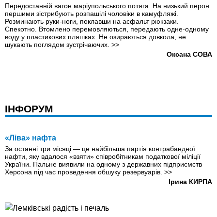
Передостанній вагон маріупольського потяга. На низький перон
першими зістрибують розпашілі чоловіки в камуфляжі.
Розминають руки-ноги, поклавши на асфальт рюкзаки.
Спекотно. Втомлено перемовляються, передають одне-одному
воду у пластикових пляшках. Не озираються довкола, не
шукають поглядом зустрічаючих.
>>
Оксана СОВА
ІНФОРУМ
«Ліва» нафта
За останні три місяці — це найбільша партія контрабандної
нафти, яку вдалося «взяти» співробітникам податкової міліції
України. Пальне виявили на одному з державних підприємств
Херсона під час проведення обшуку резервуарів.
>>
Ірина КИРПА