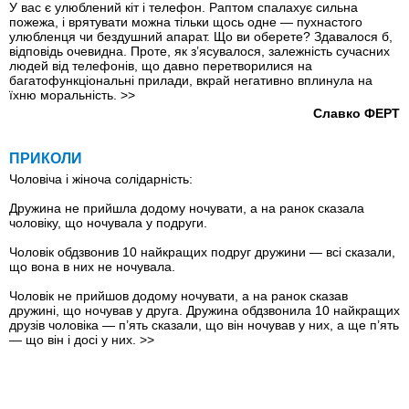
У вас є улюблений кіт і телефон. Раптом спалахує сильна
пожежа, і врятувати можна тільки щось одне — пухнастого
улюбленця чи бездушний апарат. Що ви оберете? Здавалося б,
відповідь очевидна. Проте, як з’ясувалося, залежність сучасних
людей від телефонів, що давно перетворилися на
багатофункціональні прилади, вкрай негативно вплинула на
їхню моральність.
>>
Славко ФЕРТ
ПРИКОЛИ
Чоловіча і жіноча солідарність:
Дружина не прийшла додому ночувати, а на ранок сказала
чоловiку, що ночувала у подруги.
Чоловiк обдзвонив 10 найкращих подруг дружини — всі сказали,
що вона в них не ночувала.
Чоловiк не прийшов додому ночувати, а на ранок сказав
дружині, що ночував у друга. Дружина обдзвонила 10 найкращих
друзів чоловiка — п’ять сказали, що він ночував у них, а ще п’ять
— що він і досi у них.
>>