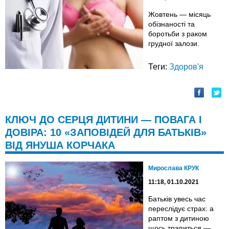
Жовтень — місяць
обізнаності та
боротьби з раком
грудної залози.
Теги:
Здоров'я
КЛЮЧ ДО СЕРЦЯ ДИТИНИ — ПОВАГА І
ДОВІРА: 10 «ЗАПОВІДЕЙ ДЛЯ БАТЬКІВ»
ВІД ЯНУША КОРЧАКА
Мирослава КРУК
11:18, 01.10.2021
Батьків увесь час
переслідує страх: а
раптом з дитиною
щось трапиться —