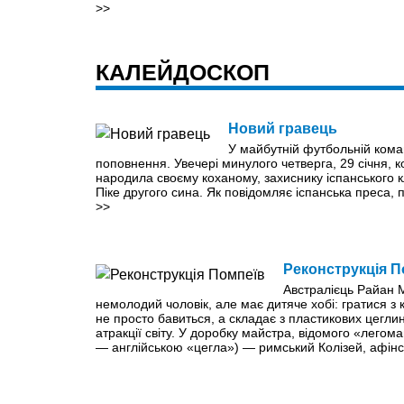
>>
КАЛЕЙДОСКОП
Новий гравець
У майбутній футбольній кома
поповнення. Увечері минулого четверга, 29 січня, к
народила своєму коханому, захиснику іспанського
Піке другого сина. Як повідомляє іспанська преса, п
>>
Реконструкція П
Австралієць Райан 
немолодий чоловік, але має дитяче хобі: гратися з 
не просто бавиться, а складає з пластикових цеглин
атракції світу. У доробку майстра, відомого «легома
— англійською «цегла») — римський Колізей, афін