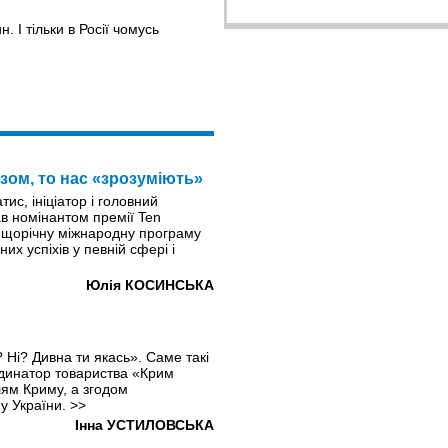
 І тільки в Росії чомусь
зом, то нас «зрозуміють»
ис, ініціатор і головний
ав номінантом премії Ten
ю щорічну міжнародну програму
их успіхів у певній сфері і
Юлія КОСИНСЬКА
 Ні? Дивна ти якась». Саме такі
рдинатор товариства «Крим
ям Криму, а згодом
у України.
>>
Інна УСТИЛОВСЬКА