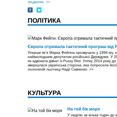
людиною.
>>
ПОЛІТИКА
Європа отримала тактичний програш від Р
Уперше ім’я Марка Фейгіна прозвучало у 1994-му, кол
наймолодшим депутатом російської Держдуми. У 20
як адвоката дівчат із Pussy Riot. Улітку 2014 року д
звернулася українська сторона, яка попросила йог
полоненій льотчиці Надії Савченко.
>>
КУЛЬТУРА
На той бік моря
У неділю за кілька годин до 