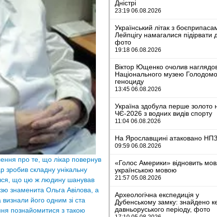
Дністрі
23:19 06.08.2026
Український літак з боєприпаса
Лейпцігу намагалися підірвати 
фото
19:18 06.08.2026
Віктор Ющенко очолив наглядо
Національного музею Голодомо
геноциду
13:45 06.08.2026
Україна здобула перше золото 
ЧЄ-2026 з водних видів спорту
11:04 06.08.2026
На Ярославщині атаковано НП
09:59 06.08.2026
ення про те, що лікар повернув
«Голос Америки» відновить мо
ар зробив складну унікальну
українською мовою
21:57 05.08.2026
наєшся, що цю ж людину шанував
езю знаменита Ольга Авілова, а
Археологічна експедиція у
 визнали його одним зі ста
Дубенському замку: знайдено к
давньоруського періоду, фото
ання познайомитися з такою
17:10 05.08.2026