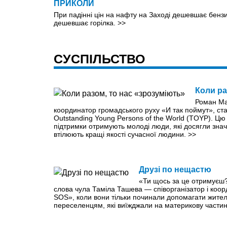
ПРИКОЛИ
При падінні цін на нафту на Заході дешевшає бензин.
дешевшає горілка.
>>
СУСПІЛЬСТВО
Коли ра
Роман Мат
координатор громадського руху «И так поймут», ст
Outstanding Young Persons of the World (TOYP). Ц
підтримки отримують молоді люди, які досягли значн
втілюють кращі якості сучасної людини.
>>
Друзі по нещастю
«Ти щось за це отримуєш?
слова чула Таміла Ташева — спiворганізатор і коо
SOS», коли вони тільки починали допомагати жител
переселенцям, які виїжджали на материкову частин