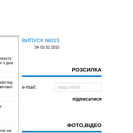
ВИПУСК №015
ЗА 03.02.2015
рмахту
и з дна
РОЗСИЛКА
ейстер
вітової
e-mail:
и
ФОТО,ВІДЕО
уха на