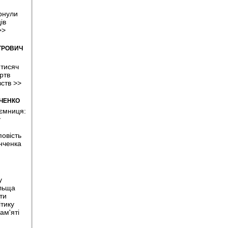
рнули
ів
>>
ТРОВИЧ
 тисяч
ртв
вств
>>
МЧЕНКО
аємниця:
у
овість
нченка
у
льща
ти
тику
ам'яті