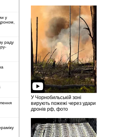
ми у
дроном,
ву раду
ру-
на
З
У Чорнобильській зоні
влення
вирують пожежі через удари
дронів рф, фото
ераміку