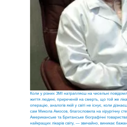
Коли у різних ЗМІ натрапляєш на чисельні повідомл
життя людині, приреченій на смерть, що той же лік
операцію, аналогів якій у світі не існує, коли діз
сам Микола Амосов, благословила на хірургічну ст
Американське та Британське біографічні товариства
найкращих лікарів світу, — звичайно, виникає баж