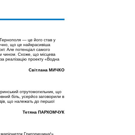
Тернополя — це його став у
ечно, що це найкрасивіша
єкт. Але потенціал самого
им чином. Схоже, що місцева
 за реалізацію проекту «Водна
Світлана МИЧКО
уринський отрутомогильник, що
овний біль, усерйоз заговорили в
дів, що належать до першої
Тетяна ПАРХОМЧУК
ь маріонеток Григоришина!»,