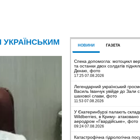
И УКРАЇНСЬКИМ
НОВИНИ
ГАЗЕТА
Спека допомогла: мотоцикл ве
та останки двох солдатів піднял
Дкнаю, фото
17:25 07.08.2026
Легендарний український гросм
Василь Іванчук увійде до Зали с
шахової слави, фото
11:53 07.08.2026
У Єкатеринбурзі палають склад
Wildberries, в Криму- атаковано
аеродром «Гвардійське», фото
09:24 07.08.2026
Катастрофічна гідрологічна пос