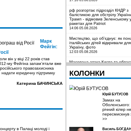
рф розгортає підрозділ КНДР з
балістикою для обстрілу Україн
Трамп - відмовив Зеленському 
ракетах для Patriot
14:06 05.08.2026
Мистецтво, що об’єднує: як пон
Марк
італійських дітей відкривали дл
Фейгін:
Україну, фото
12:03 05.08.2026
осії
и він у віці 22 років став
Масована атака Києва та област
12-му Фейгіна запам’ятали вже
значні руйнування, десятки заг
о російського правозахисника
поранених, фото
КОЛОНКИ
о надати юридичну підтримку
09:41 05.08.2026
Катерина БАЧИНСЬКА
Легкозаймисті проблеми. Чому 
стрімко дорожчає та чи загрожу
Юрій БУТУСОВ
дефіцит?
09:11 05.08.2026
Замах на
Оболєнського:
річний кілер н
Полонений, а не дезертир. Вйс
з Полтавщини знадобився ще рі
пересмискнув 
відновити справедливість
>>
08:38 05.08.2026
концерту в Палаці молоді і
Василь БОГДА