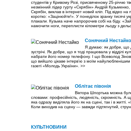
студентів у Кривому Розі, присвяченому 25-річчю тво
незмінний лідер гурту «Скрябін» Андрій Кузьменко,
Скрябін, виклав в інтернет новий кліп. Під відео н
коротко: «Зацінюйте!». У понеділок зранку тисячі ук
плакали. Кузьма наче напророчив собі на біду. «Зай
намочити ноги, переплисти кілометри льоду з дел
Сонячний Нестайк
Я думаю: як добре, що 
зустрічі. Як добре, що я тоді працювала у відділі к
набрати його номер телефону. І що Всеволод Зіновій
що вийшло цікаве інтерв’ю з моїм найулюбленішим
газеті «Молодь України».
>>
Облітає півонія
Віктора Шпортька можна бул
словами: професійність, людяність, скромність. А щ
яка одразу виділяла його як на сцені, так і в житті.
Коли виходив на сцену — завжди підтягнутий, струн
КУЛЬТНОВИНИ