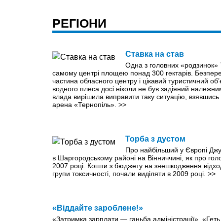
РЕГІОНИ
Ставка на став
Одна з головних «родзинок» 
самому центрі площею понад 300 гектарів. Безпер
частина обласного центру і цікавий туристичний об’
водного плеса досі ніколи не був задіяний належн
влада вирішила виправити таку ситуацію, взявшись
арена «Тернопіль».
>>
Торба з дустом
Про найбільший у Європі Дж
в Шаргородському районі на Вінниччині, як про гол
2007 році. Кошти з бюджету на знешкодження відхо
групи токсичності, почали виділяти в 2009 році.
>>
«Віддайте зароблене!»
«Затримка зарплати — ганьба адміністрації», «Гет