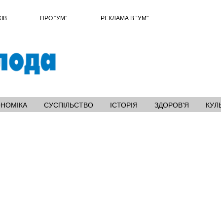
ХІВ
ПРО “УМ”
РЕКЛАМА В “УМ"
ОНОМІКА
СУСПІЛЬСТВО
ІСТОРІЯ
ЗДОРОВ'Я
КУЛ