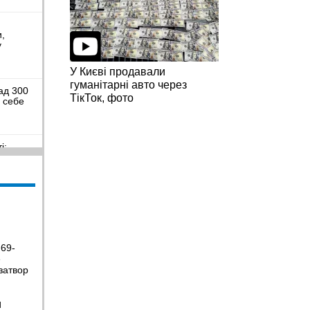
и,
у
У Києві продавали
гуманітарні авто через
ад 300
ТікТок, фото
я себе
і:
иблих та
пальне
є
 69-
е
ьковому
к, щоб
затвор
Н