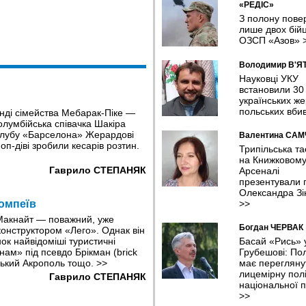
«РЕДІС»
З полону пове
лише двох бійц
ОЗСП «Азов»
Володимир В'Я
Науковці УКУ
встановили 30
українських же
польських вби
нді сімейства Мебарак-Піке —
олумбійська співачка Шакіра
 клубу «Барселона» Жерардові
Валентина СА
оп-діві зробили кесарів розтин.
Трипільська т
на Книжковом
Гаврило СТЕПАНЯК
Арсеналі
презентували п
Олександра Зі
>>
омпеїв
Макнайт — поважний, уже
Богдан ЧЕРВАК
конструктором «Лего». Однак він
Басай «Рись» 
ок найвідоміші туристичні
Грубешові: По
нам» під псевдо Брікман (brick
має перегляну
ський Акрополь тощо.
>>
лицемірну полі
Гаврило СТЕПАНЯК
національної п
>>