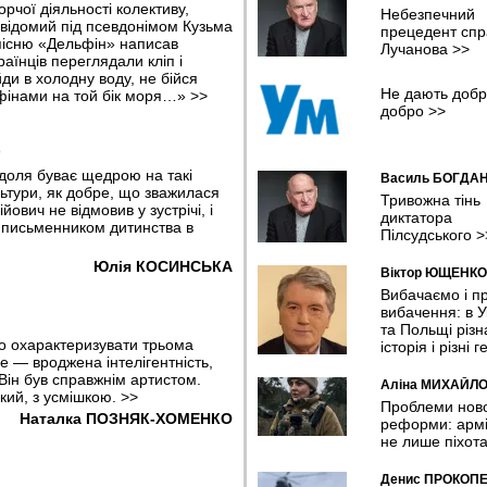
У Хмельницькому планують ств
рчої діяльності колективу,
Небезпечний
систему відеоспостереження та
 відомий під псевдонімом Кузьма
прецедент спр
відеоаналітики з ШІ
а пісню «Дельфін» написав
Лучанова
>>
08:04 05.08.2026
раїнців переглядали кліп і
ди в холодну воду, не бійся
Не дають добр
У Чернівцях представили резул
ьфінами на той бік моря…»
>>
добро
>>
дослідження якості води у
прифронтових громадах
07:11 05.08.2026
о
доля буває щедрою на такі
Василь БОГДА
Шокуюча статистика: мільйони
ультури, як добре, що зважилася
українців покинули країну й іноз
Тривожна тінь
ович не відмовив у зустрічі, і
десятків країн потрапили в поло
диктатора
 письменником дитинства в
Україні - омбудсмен
Пілсудського
>
23:16 04.08.2026
Юлія КОСИНСЬКА
Віктор ЮЩЕНКО
Китайський Маск. Копія
Вибачаємо і п
американського мільярдера см
вибачення: в У
барбекю у невеликому рестора
та Польщі різн
20:26 04.08.2026
о охарактеризувати трьома
історія і різні г
е — вроджена інтелігентність,
У липні Сили оборони уразили
 «Він був справжнім артистом.
Аліна МИХАЙЛ
рекордну кількість російських Н
кий, з усмішкою.
>>
Проблеми нов
танкерів та трубопровідної
Наталка ПОЗНЯК-ХОМЕНКО
реформи: армі
інфраструктури
не лише піхот
19:22 04.08.2026
Денис ПРОКОП