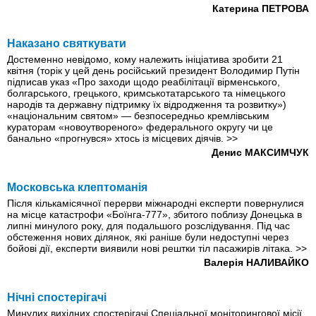
Катерина ПЕТРОВА
Наказано святкувати
Достеменно невідомо, кому належить ініціатива зробити 21
квітня (торік у цей день російський президент Володимир Путін
підписав указ «Про заходи щодо реабілітації вірменського,
болгарського, грецького, кримськотатарського та німецького
народів та державну підтримку їх відродження та розвитку»)
«національним святом» — безпосередньо кремлівським
кураторам «новоутвореного» федерального округу чи це
банально «прогнувся» хтось із місцевих діячів.
>>
Денис МАКСИМЧУК
Московська клептоманiя
Після кількамісячної перерви міжнародні експерти повернулися
на місце катастрофи «Боїнга-777», збитого поблизу Донецька в
липні минулого року, для подальшого розслідування. Під час
обстеження нових ділянок, які раніше були недоступні через
бойові дії, експерти виявили нові рештки тіл пасажирів літака.
>>
Валерія НАЛИВАЙКО
Нічні спостерігачі
Минулих вихідних спостерігачі Спеціальної моніторингової місії