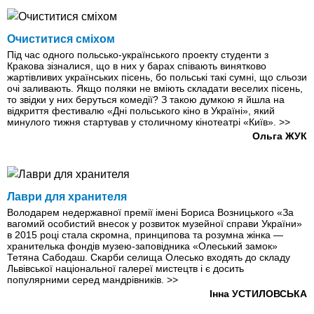
Очиститися сміхом
Під час одного польсько-українського проекту студенти з
Кракова зізналися, що в них у барах співають винятково
жартівливих українських пісень, бо польські такі сумні, що сльози
очі заливають. Якщо поляки не вміють складати веселих пісень,
то звідки у них беруться комедії? З такою думкою я йшла на
відкриття фестивалю «Дні польського кіно в Україні», який
минулого тижня стартував у столичному кінотеатрі «Київ».
>>
Ольга ЖУК
Лаври для хранителя
Володарем недержавної премії імені Бориса Возницького «За
вагомий особистий внесок у розвиток музейної справи України»
в 2015 році стала скромна, принципова та розумна жінка —
хранителька фондів музею-заповідника «Олеський замок»
Тетяна Сабодаш. Скарби селища Олесько входять до складу
Львівської національної галереї мистецтв і є досить
популярними серед мандрівників.
>>
Інна УСТИЛОВСЬКА