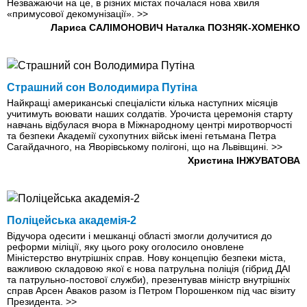
Незважаючи на це, в різних містах почалася нова хвиля
«примусової декомунізації».
>>
Лариса САЛІМОНОВИЧ
Наталка ПОЗНЯК-ХОМЕНКО
Страшний сон Володимира Путіна
Найкращі американські спеціалісти кілька наступних місяців
учитимуть воювати наших солдатів. Урочиста церемонія старту
навчань відбулася вчора в Міжнародному центрі миротворчості
та безпеки Академії сухопутних військ імені гетьмана Петра
Сагайдачного, на Яворівському полігоні, що на Львівщині.
>>
Христина ІНЖУВАТОВА
Поліцейська академiя-2
Відучора одесити і мешканці області змогли долучитися до
реформи міліції, яку цього року оголосило оновлене
Міністерство внутрішніх справ. Нову концепцію безпеки міста,
важливою складовою якої є нова патрульна поліція (гібрид ДАІ
та патрульно-постової служби), презентував міністр внутрішніх
справ Арсен Аваков разом iз Петром Порошенком під час візиту
Президента.
>>