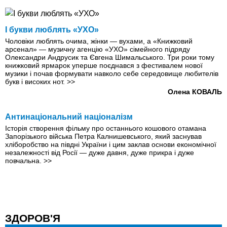
І букви люблять «УХО»
Чоловіки люблять очима, жінки — вухами, а «Книжковий
арсенал» — музичну агенцію «УХО» сімейного підряду
Олександри Андрусик та Євгена Шимальського. Три роки тому
книжковий ярмарок уперше поєднався з фестивалем нової
музики і почав формувати навколо себе середовище любителів
букв і високих нот.
>>
Олена КОВАЛЬ
Антинацiональний нацiоналiзм
Історія створення фільму про останнього кошового отамана
Запорізького війська Петра Калнишевського, який заснував
хліборобство на півдні України і цим заклав основи економічної
незалежності від Росії — дуже давня, дуже прикра i дуже
повчальна.
>>
ЗДОРОВ'Я