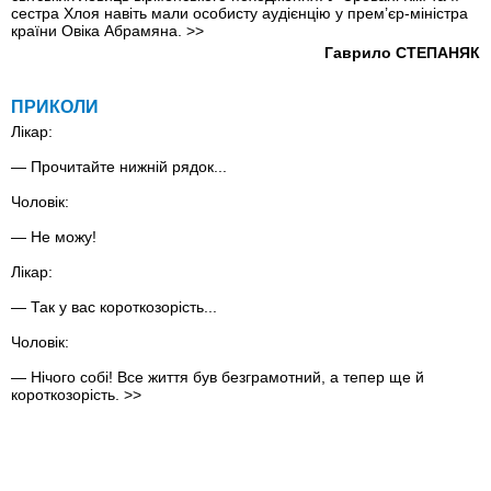
сестра Хлоя навіть мали особисту аудієнцію у прем’єр-міністра
країни Овіка Абрамяна.
>>
Гаврило СТЕПАНЯК
ПРИКОЛИ
Лікар:
— Прочитайте нижнiй рядок...
Чоловiк:
— Не можу!
Лікар:
— Так у вас короткозорість...
Чоловiк:
— Нiчого собi! Все життя був безграмотний, а тепер ще й
короткозорість.
>>