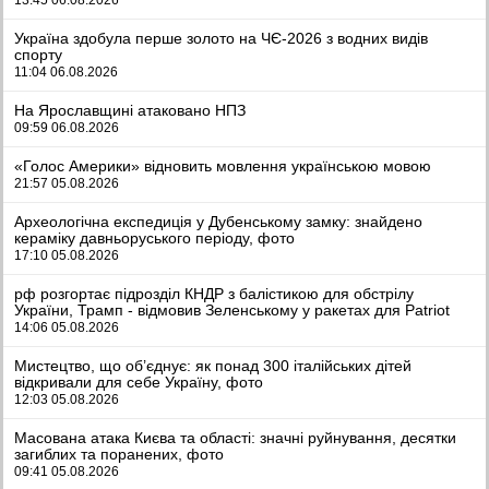
Україна здобула перше золото на ЧЄ-2026 з водних видів
спорту
11:04 06.08.2026
На Ярославщині атаковано НПЗ
09:59 06.08.2026
«Голос Америки» відновить мовлення українською мовою
21:57 05.08.2026
Археологічна експедиція у Дубенському замку: знайдено
кераміку давньоруського періоду, фото
17:10 05.08.2026
рф розгортає підрозділ КНДР з балістикою для обстрілу
України, Трамп - відмовив Зеленському у ракетах для Patriot
14:06 05.08.2026
Мистецтво, що об’єднує: як понад 300 італійських дітей
відкривали для себе Україну, фото
12:03 05.08.2026
Масована атака Києва та області: значні руйнування, десятки
загиблих та поранених, фото
09:41 05.08.2026