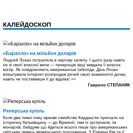
КАЛЕЙДОСКОП
«Барахло» на мільйон доларів
Ліндсей Лохан потрапила в чергову халепу. І цього разу навіть
не зі своєї власної вини — прикрощів зірці завдала її власна
матір. Як повідомляють американські таблоїди, Діна Лохан
влаштувала інтернет-розпродаж речей своєї знаменитої дочки,
навіть не поставивши її до відома!
>>
Гаврило СТЕПАНЯК
Реперська купіль
Коли два тижні тому зіркове сімейство Кардаш’ян приїхало на
історичну батьківщину — до Вірменії, там їх зустрічали, як
монархів, байдуже що йдеться всього лише про американських
світських левиць вірменського походження. У Єревані Кім та її