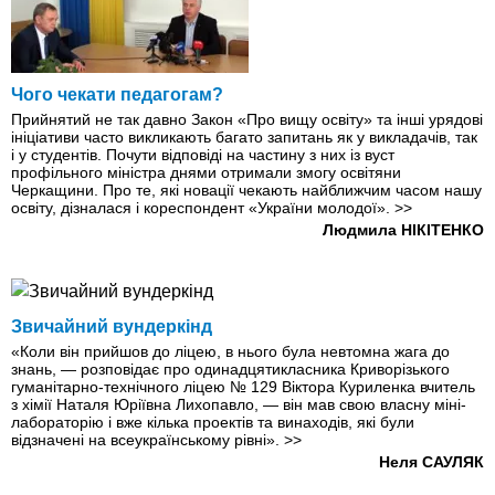
Чого чекати педагогам?
Прийнятий не так давно Закон «Про вищу освіту» та інші урядові
ініціативи часто викликають багато запитань як у викладачів, так
і у студентів. Почути відповіді на частину з них iз вуст
профільного міністра днями отримали змогу освітяни
Черкащини. Про те, які новації чекають найближчим часом нашу
освіту, дізналася і кореспондент «України молодої».
>>
Людмила НІКІТЕНКО
Звичайний вундеркінд
«Коли він прийшов до ліцею, в нього була невтомна жага до
знань, — розповідає про одинадцятикласника Криворізького
гуманітарно-технічного ліцею № 129 Віктора Куриленка вчитель
з хімії Наталя Юріївна Лихопавло, — він мав свою власну міні-
лабораторію і вже кілька проектів та винаходів, які були
відзначені на всеукраїнському рівні».
>>
Неля САУЛЯК