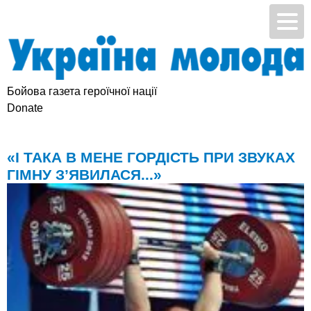
Бойова газета героїчної нації
Підтримай УМ
Donate
«І ТАКА В МЕНЕ ГОРДІСТЬ ПРИ ЗВУКАХ
ГІМНУ З’ЯВИЛАСЯ...»