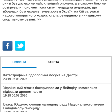
ринзі був далеко не найсильніший опонент, а в самому бою не
розігрували пояс чемпіона світу, глядацька аудиторія, що
зібралася біля екранів телевізорів в Україні на бій за участі
нашого колоритного козака, стала рекордною в нинішньому
спортивному сезоні.
>>
НОВИНИ
ГАЗЕТА
Катастрофічна гідрологічна посуха на Дністрі
23:19 06.08.2026
Український літак з боєприпасами у Лейпцігу намагалися
підірвати дроном, фото
19:18 06.08.2026
Віктор Ющенко очолив наглядову раду Національного музею
Голодомору-геноциду
13:45 06.08.2026