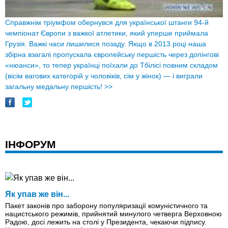
Справжнім тріумфом обернувся для української штанги 94-й
чемпіонат Європи з важкої атлетики, який уперше приймала
Грузія. Важкі часи лишилися позаду. Якщо в 2013 році наша
збірна взагалі пропускала європейську першість через допінгові
«нюанси», то тепер українці поїхали до Тбілісі повним складом
(вісім вагових категорій у чоловіків, сім у жінок) — і виграли
загальну медальну першість!
>>
ІНФОРУМ
Як упав же вiн...
Пакет законів про заборону популяризації комуністичного та
нацистського режимів, прийнятий минулого четверга Верховною
Радою, досі лежить на столі у Президента, чекаючи підпису.