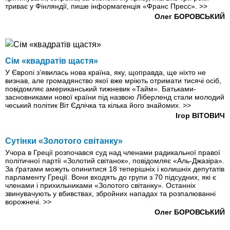
триває у Фінляндії, пише інформагенція «Франс Пресс».
>>
Олег БОРОВСЬКИЙ
Сім «квадратів щастя»
У Європі з’явилась нова країна, яку, щоправда, ще ніхто не
визнав, але громадянство якої вже мріють отримати тисячі осіб,
повідомляє американський тижневик «Тайм». Батьками-
засновниками нової країни під назвою Ліберленд стали молодий
чеський політик Віт Єдлічка та кілька його знайомих.
>>
Ігор ВІТОВИЧ
Сутінки «Золотого світанку»
Учора в Греції розпочався суд над членами радикальної правої
політичної партії «Золотий світанок», повідомляє «Аль-Джазіра».
За ґратами можуть опинитися 18 теперішніх і колишніх депутатів
парламенту Греції. Вони входять до групи з 70 підсудних, які є
членами і прихильниками «Золотого світанку». Останніх
звинувачують у вбивствах, збройних нападах та розпалюванні
ворожнечі.
>>
Олег БОРОВСЬКИЙ