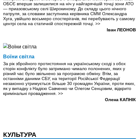
ОБСЄ вперше залишилися на ніч у найгарячішій точці зони АТО
— приазовському селі Широкиному. До складу цього нічного
патруля, за словами заступника керівника СММ Олександра
Хуга, увійшло восьмеро спостерігачів, які перебувають у самому
центрі села на статичній спостережній точці.
>>
Іван ЛЕОНОВ
Воїни світла
За рік збройного протистояння на українському сході з обох
сторін конфлікту було затримано чимало полонених, яких у
різний час було звільнено за програмою обміну. Втім, за
останніми даними СБУ, на території Російської Федерації
незаконно утримується більше 30 громадян України, проти яких,
як у випадку з Надією Савченко чи Олегом Сенцовим, відкрито
кримінальні провадження.
>>
Олена КАПНІК
КУЛЬТУРА