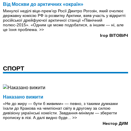
Від Москви до арктичних «окраїн»
Минулої неділі віце-прем’єр Росії Дмитро Рогозін, який очолює
державну комісію РФ із розвитку Арктики, взяв участь у відкритті
російської дрейфуючої арктичної станції «Північний
полюс-2015». «Одним це може подобатися, а іншим — ні, але
це їхня проблема.
>>
Ігор ВІТОВИЧ
СПОРТ
Наказано вижити
«Не до жиру — бути б живими» — певно, з такими думками
їхали до Кракова на чемпіонат світу в другому за силою
дивізіону українські хокеїсти. Завдання-мінімум — зберегти
прописку в лізі. А далі видно буде...
>>
Нестор ДИМ