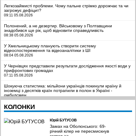
Легкозаймисті проблеми. Чому пальне стрімко дорожчає та чи
загрожує дефіцит?
09:11 05.08.2026
Полонений, а не дезертир. Вйськовому з Полтавщини
знадобився ще рік, щоб відновити справедливість
08:38 05.08.2026
У Хмельницькому планують створити систему
відеоспостереження та відеоаналітики з ШІ
08:04 05.08.2026
У Чернівцях представили результати дослідження якості води у
прифронтових громадах
07:11 05.08.2026
Шокуюча статистика: мільйони українців покинули країну й
іноземці з десятків країн потрапили в полон в Україні -
омбудсмен
23:16 04.08.2026
КОЛОНКИ
Китайський Маск. Копія американського мільярдера смажить
барбекю у невеликому ресторанчику
20:26 04.08.2026
Юрій БУТУСОВ
Замах на Оболєнського: 69-
У липні Сили оборони уразили рекордну кількість російських
річний кілер не пересмискнув
НПЗ, танкерів та трубопровідної інфраструктури
затвор
>>