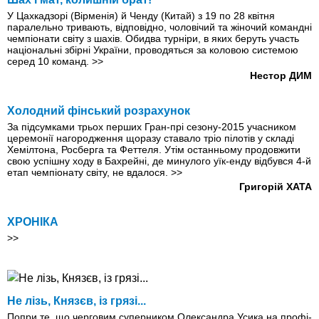
У Цахкадзорі (Вірменія) й Ченду (Китай) з 19 по 28 квітня
паралельно тривають, відповідно, чоловічий та жіночий командні
чемпіонати світу з шахів. Обидва турніри, в яких беруть участь
національні збірні України, проводяться за коловою системою
серед 10 команд.
>>
Нестор ДИМ
Холодний фінський розрахунок
За підсумками трьох перших Гран-прі сезону-2015 учасником
церемонії нагородження щоразу ставало тріо пілотів у складі
Хемілтона, Росберга та Феттеля. Утім останньому продовжити
свою успішну ходу в Бахрейні, де минулого уїк-енду відбувся 4-й
етап чемпіонату світу, не вдалося.
>>
Григорій ХАТА
ХРОНІКА
>>
Не лізь, Князєв, із грязі...
Попри те, що черговим суперником Олександра Усика на профі-