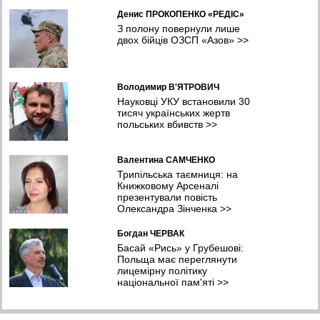
Денис ПРОКОПЕНКО «РЕДІС»
З полону повернули лише
двох бійців ОЗСП «Азов»
>>
Володимир В'ЯТРОВИЧ
Науковці УКУ встановили 30
тисяч українських жертв
польських вбивств
>>
Валентина САМЧЕНКО
Трипільська таємниця: на
Книжковому Арсеналі
презентували повість
Олександра Зінченка
>>
Богдан ЧЕРВАК
Басай «Рись» у Грубешові:
Польща має переглянути
лицемірну політику
національної пам'яті
>>