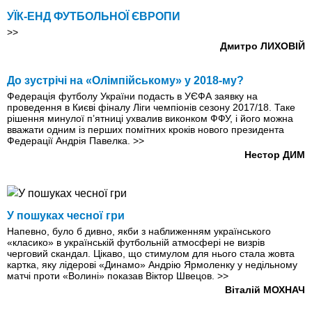
УЇК-ЕНД ФУТБОЛЬНОЇ ЄВРОПИ
>>
Дмитро ЛИХОВІЙ
До зустрічі на «Олімпійському» у 2018-му?
Федерація футболу України подасть в УЄФА заявку на
проведення в Києві фіналу Ліги чемпіонів сезону 2017/18. Таке
рішення минулої п’ятниці ухвалив виконком ФФУ, і його можна
вважати одним із перших помітних кроків нового президента
Федерації Андрія Павелка.
>>
Нестор ДИМ
У пошуках чесної гри
Напевно, було б дивно, якби з наближенням українського
«класико» в українській футбольній атмосфері не визрів
черговий скандал. Цікаво, що стимулом для нього стала жовта
картка, яку лідерові «Динамо» Андрію Ярмоленку у недільному
матчі проти «Волині» показав Віктор Швецов.
>>
Віталій МОХНАЧ