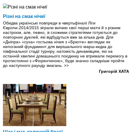
Різні на смак нічиї
Обидва українські повпреди в чвертьфіналі Ліги
Європи-2014/2015 зіграли внічию свої перші матчі й з різним
настроєм, але, певно, зі схожими стратегіями готуються до
повторних дуелей, які відбудуться вже за кілька днів. Для
«Дніпра» «суха» гостьова нічия з «Брюгге» виглядає як
непоганий фундамент для вирішального марш-кидка до
півфінальної стадії турніру, натомість динамівцям, які на
останній хвилині домашнього поєдинку не втримали перемогу в
протистоянні з «Фіорентиною», буде значно складніше пройти
до наступного раунду змагань.
>>
Григорій ХАТА
Шах і мат, колишній брат!