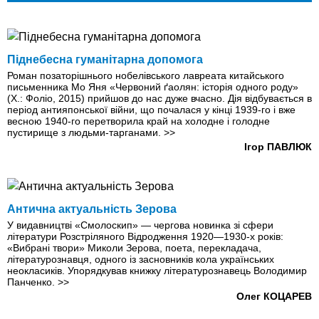
Піднебесна гуманітарна допомога
Роман позаторішнього нобелівського лавреата китайського
письменника Мо Яня «Червоний ґаолян: історія одного роду»
(Х.: Фоліо, 2015) прийшов до нас дуже вчасно. Дія відбувається в
період антияпонської війни, що почалася у кінці 1939-го і вже
весною 1940-го перетворила край на холодне і голодне
пустирище з людьми-тарганами.
>>
Ігор ПАВЛЮК
Антична актуальність Зерова
У видавництві «Смолоскип» — чергова новинка зі сфери
літератури Розстріляного Відродження 1920—1930-х років:
«Вибрані твори» Миколи Зерова, поета, перекладача,
літературознавця, одного із засновників кола українських
неокласиків. Упорядкував книжку літературознавець Володимир
Панченко.
>>
Олег КОЦАРЕВ