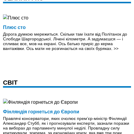
Плюс сто
Дорога думкою мережиться. Скільки там їхати від Політанок до
Слободи Шаргородської. Лічені кілометри. А задумаєшся — і
спливає все, мов на екрані. Ось батько приріс до керма
вантажівки. Ось мати не розгинається на своїх буряках.
>>
СВІТ
Фінляндія горнеться до Європи
Правлячі консерватори, яких очолює прем’єр-міністр Фінляндії
Александер Стубб, як і прогнозували експерти, зазнали поразки
на виборах до парламенту минулої неділі. Провладну силу
критикували, зокрема, за економічну кризу, яка вже три роки