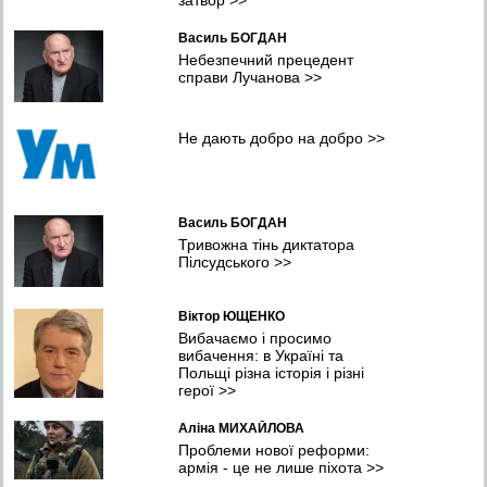
19:22 04.08.2026
Василь БОГДАН
Місіс Земля Інтернешенл-2026 стала красуня з Рівного
Небезпечний прецедент
17:14 04.08.2026
справи Лучанова
>>
Висновки для майбутнього: єврокубкову кваліфікацію
продовжить лише «Шахтар»?
Не дають добро на добро
>>
16:19 04.08.2026
Уражено пункт ФСБ,автомобільний та залізничний мости, та
інші об'єкти противника – Генштаб
15:55 04.08.2026
Василь БОГДАН
Тривожна тінь диктатора
Пілсудського
>>
Віктор ЮЩЕНКО
Вибачаємо і просимо
вибачення: в Україні та
Польщі різна історія і різні
герої
>>
Аліна МИХАЙЛОВА
Проблеми нової реформи:
армія - це не лише піхота
>>