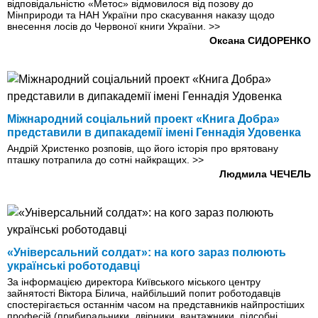
відповідальністю «Метос» відмовилося від позову до
Мінприроди та НАН України про скасування наказу щодо
внесення лосів до Червоної книги України.
>>
Оксана СИДОРЕНКО
Міжнародний соціальний проект «Книга Добра»
представили в дипакадемії імені Геннадія Удовенка
Андрій Христенко розповів, що його історія про врятовану
пташку потрапила до сотні найкращих.
>>
Людмила ЧЕЧЕЛЬ
«Універсальний солдат»: на кого зараз полюють
українські роботодавці
За інформацією директора Київського міського центру
зайнятості Віктора Білича, найбільший попит роботодавців
спостерігається останнім часом на представників найпростіших
професій (прибиральники, двірники, вантажники, підсобні