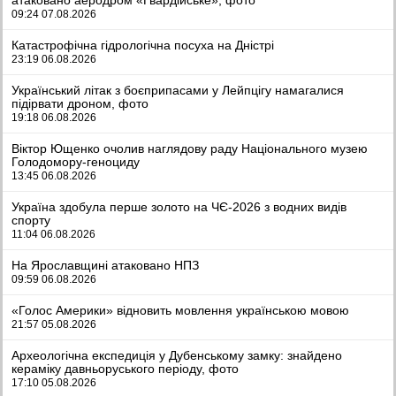
09:24 07.08.2026
Катастрофічна гідрологічна посуха на Дністрі
23:19 06.08.2026
Український літак з боєприпасами у Лейпцігу намагалися
підірвати дроном, фото
19:18 06.08.2026
Віктор Ющенко очолив наглядову раду Національного музею
Голодомору-геноциду
13:45 06.08.2026
Україна здобула перше золото на ЧЄ-2026 з водних видів
спорту
11:04 06.08.2026
На Ярославщині атаковано НПЗ
09:59 06.08.2026
«Голос Америки» відновить мовлення українською мовою
21:57 05.08.2026
Археологічна експедиція у Дубенському замку: знайдено
кераміку давньоруського періоду, фото
17:10 05.08.2026