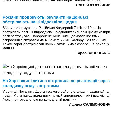
Олег БОРОВСЬКИЙ
Росіяни провокують: окупанти на Донбасі
обстрілюють наші підрозділи щодня
Збройні формування Російської Федерації 7 квітня 10 разів
обстріляли позиції підрозділів Об’єднаних сил, при цьому чотири
рази застосували заборонене Мінськими домовленостями
озброєння з витратою 45 мінометних мін калібру 120 та 82 мм.
Також ворог обстрілював наших захисників з озброєння бойових
маш
>>
Тарас ЗДОРОВИЛО
На Харківщині дитина потрапила до реанімації через
колодязну воду з нітратами
У селищі Прудянка Дергачівського району сталася надзвичайна
подія. Мати нагодувала дитину, якій виповнилося рік і два місяці,
їжею, приготовленою на колодязній воді.
>>
Лариса САЛІМОНОВИЧ