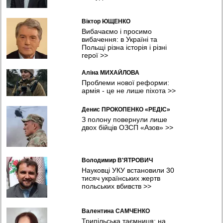
Віктор ЮЩЕНКО
Вибачаємо і просимо
вибачення: в Україні та
Польщі різна історія і різні
герої
>>
Аліна МИХАЙЛОВА
Проблеми нової реформи:
армія - це не лише піхота
>>
Денис ПРОКОПЕНКО «РЕДІС»
З полону повернули лише
двох бійців ОЗСП «Азов»
>>
Володимир В'ЯТРОВИЧ
Науковці УКУ встановили 30
тисяч українських жертв
польських вбивств
>>
Валентина САМЧЕНКО
Трипільська таємниця: на