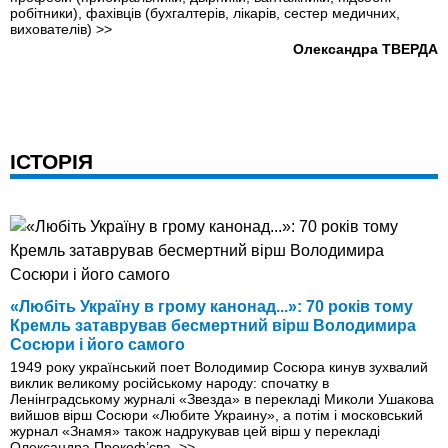
робітники), фахівців (бухгалтерів, лікарів, сестер медичних,
вихователів)
>>
Олександра ТВЕРДА
ІСТОРІЯ
«Любiть Україну в грому канонад...»: 70 рокiв тому
Кремль затаврував бесмертний вiрш Володимира
Сосюри і його самого
1949 року український поет Володимир Сосюра кинув зухвалий
виклик великому росiйському народу: спочатку в
Ленiнградському журналi «Звезда» в перекладi Миколи Ушакова
вийшов вiрш Сосюри «Любите Украину», а потiм i московський
журнал «Знамя» також надрукував цей вiрш у перекладi
Олександра Прокоф’єва.
>>