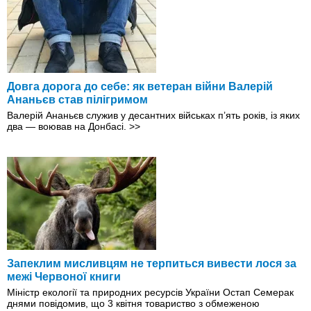
Довга дорога до себе: як ветеран війни Валерій
Ананьєв став пілігримом
Валерій Ананьєв служив у десантних військах п’ять років, із яких
два — воював на Донбасі.
>>
Запеклим мисливцям не терпиться вивести лося за
межі Червоної книги
Міністр екології та природних ресурсів України Остап Семерак
днями повідомив, що 3 квітня товариство з обмеженою