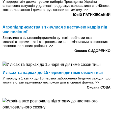
У перерві між двома турами виборів Президента України
фінансова ситуація у державі продовжує залишатися спокійною,
контрольованою і демонструє ознаки оптимізму.
>>
Юрій ПАТИКІВСЬКИЙ
Агропідприємства зіткнулися з нестачею кадрів під
час посівної
З’явилися в сільгосппідприємців суттєві проблеми як з
механізаторами, так і з агрономами та помічниками в сезонних
весняно-польових роботах.
>>
Оксана СИДОРЕНКО
У лісах та парках до 15 червня діятиме сезон тиші
У період із 1 квітня до 15 червня заборонено будь-які заходи, що
можуть стати причиною неспокою для місцевої фауни.
>>
Оксана СОВА