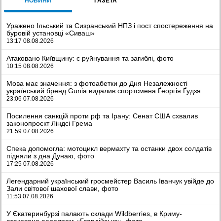
НОВИНИ
ГАЗЕТА
Уражено Ільський та Сизранський НПЗ і пост спостереження на
буровій установці «Сиваш»
13:17 08.08.2026
Атаковано Київщину: є руйнування та загиблі, фото
10:15 08.08.2026
Мова має значення: з фотоабетки до Дня Незалежності
український бренд Gunia видалив спортсмена Ґеоргія Ґудзя
23:06 07.08.2026
Посилення санкцій проти рф та Ірану: Сенат США схвалив
законопроєкт Ліндсі Грема
21:59 07.08.2026
Спека допомогла: мотоцикл вермахту та останки двох солдатів
підняли з дна Дунаю, фото
17:25 07.08.2026
Легендарний український гросмейстер Василь Іванчук увійде до
Зали світової шахової слави, фото
11:53 07.08.2026
У Єкатеринбурзі палають склади Wildberries, в Криму-
атаковано аеродром «Гвардійське», фото