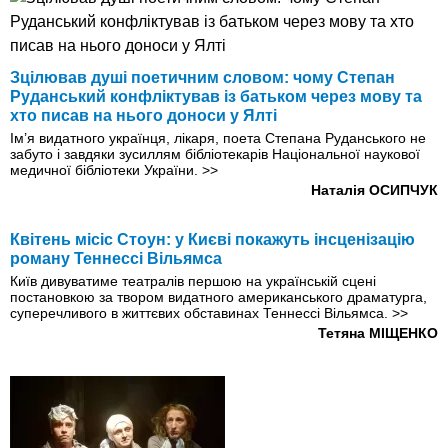
Зцілював душі поетичним словом: чому Степан
Руданський конфліктував із батьком через мову та
хто писав на нього доноси у Ялті
Ім’я видатного українця, лікаря, поета Степана Руданського не
забуто і завдяки зусиллям бібліотекарів Національної наукової
медичної бібліотеки України.
>>
Наталія ОСИПЧУК
Квітень місіс Стоун: у Києві покажуть інсценізацію
роману Теннессі Вільямса
Київ дивуватиме театралів першою на українській сцені
постановкою за твором видатного американського драматурга,
суперечливого в життєвих обставинах Теннессі Вільямса.
>>
Тетяна МІЩЕНКО