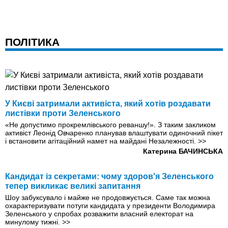
ПОЛІТИКА
У Києві затримали активіста, який хотів роздавати
листівки проти Зеленського
«Не допустимо прокремлівського реваншу!». З таким закликом
активіст Леонід Овчаренко планував влаштувати одиночний пікет
і встановити агітаційний намет на майдані Незалежності.
>>
Катерина БАЧИНСЬКА
Кандидат із секретами: чому здоров'я Зеленського
тепер викликає великі запитання
Шоу забуксувало і майже не продовжується. Саме так можна
охарактеризувати потуги кандидата у президенти Володимира
Зеленського у спробах розважити власний електорат на
минулому тижні.
>>