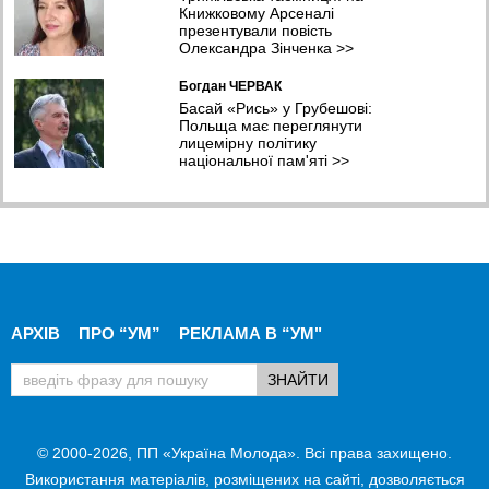
Книжковому Арсеналі
презентували повість
Олександра Зінченка
>>
Богдан ЧЕРВАК
Басай «Рись» у Грубешові:
Польща має переглянути
лицемірну політику
національної пам'яті
>>
АРХІВ
ПРО “УМ”
РЕКЛАМА В “УМ"
© 2000-2026, ПП «Україна Молода». Всі права захищено.
Використання матеріалів, розміщених на сайті, дозволяється