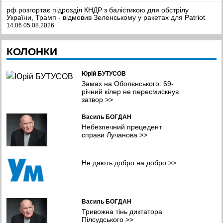
рф розгортає підрозділ КНДР з балістикою для обстрілу
України, Трамп - відмовив Зеленському у ракетах для Patriot
14:06 05.08.2026
Мистецтво, що об’єднує: як понад 300 італійських дітей
КОЛОНКИ
відкривали для себе Україну, фото
12:03 05.08.2026
Юрій БУТУСОВ
Масована атака Києва та області: значні руйнування, десятки
загиблих та поранених, фото
Замах на Оболєнського: 69-
09:41 05.08.2026
річний кілер не пересмискнув
затвор
>>
Легкозаймисті проблеми. Чому пальне стрімко дорожчає та чи
загрожує дефіцит?
Василь БОГДАН
09:11 05.08.2026
Небезпечний прецедент
справи Лучанова
>>
Полонений, а не дезертир. Вйськовому з Полтавщини
знадобився ще рік, щоб відновити справедливість
08:38 05.08.2026
Не дають добро на добро
>>
У Хмельницькому планують створити систему
відеоспостереження та відеоаналітики з ШІ
08:04 05.08.2026
Василь БОГДАН
Тривожна тінь диктатора
Пілсудського
>>