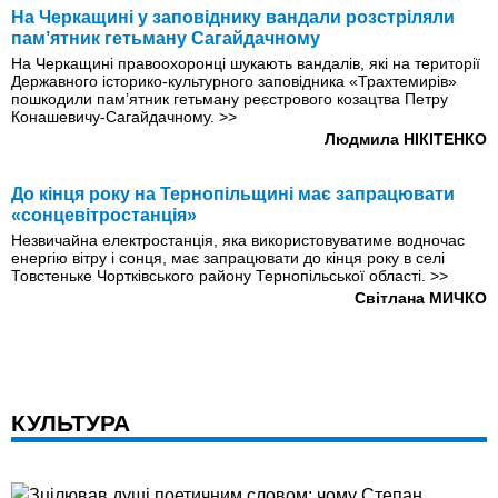
На Черкащині у заповіднику вандали розстріляли
пам’ятник гетьману Сагайдачному
На Черкащині правоохоронці шукають вандалів, які на території
Державного історико-культурного заповідника «Трахтемирів»
пошкодили пам’ятник гетьману реєстрового козацтва Петру
Конашевичу-Сагайдачному.
>>
Людмила НІКІТЕНКО
До кінця року на Тернопільщині має запрацювати
«сонцевітростанція»
Незвичайна електростанція, яка використовуватиме водночас
енергію вітру і сонця, має запрацювати до кінця року в селі
Товстеньке Чортківського району Тернопільської області.
>>
Світлана МИЧКО
КУЛЬТУРА