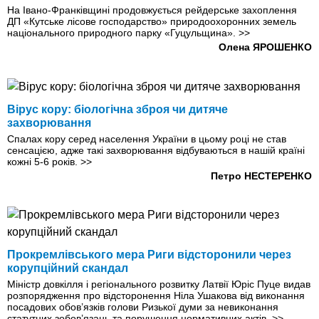
На Івано-Франківщині продовжується рейдерське захоплення
ДП «Кутське лісове господарство» природоохоронних земель
національного природного парку «Гуцульщина».
>>
Олена ЯРОШЕНКО
Вірус кору: біологічна зброя чи дитяче
захворювання
Спалах кору серед населення України в цьому році не став
сенсацією, адже такі захворювання відбуваються в нашій країні
кожні 5-6 років.
>>
Петро НЕСТЕРЕНКО
Прокремлівського мера Риги відсторонили через
корупційний скандал
Міністр довкілля і регіонального розвитку Латвії Юріс Пуце видав
розпорядження про відсторонення Ніла Ушакова від виконання
посадових обов’язків голови Ризької думи за невиконання
статутних зобов’язань та порушення нормативних актів.
>>