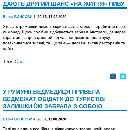
ДАЮТЬ ДРУГИЙ ШАНС «НА ЖИТТЯ» ПИВУ
Варка ВОНСОВИЧ
20:15, 17.08.2020
Хтось, отримавши лимон, скривиться, а хтось — зробить із нього
лимонад. Щось подібне відбувається зараз в Австралії, де через
карантин, запроваджений під час пандемії коронавірусу,
позакривалися тисячі, та що там — десятки тисяч ресторанів та
пабів.
Теги:
Світ
У РУМУНІЇ ВЕДМЕДИЦЯ ПРИВЕЛА
ВЕДМЕЖАТ ОБІДАТИ ДО ТУРИСТІВ:
ЗАЛИШКИ ЇЖІ ЗАБРАЛА З СОБОЮ
Варка ВОНСОВИЧ
20:31, 11.08.2020
Тоді як людина все більше відвойовує у тварин їхній ареал