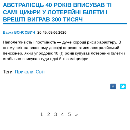
АВСТРАЛІЄЦЬ 40 РОКІВ ВПИСУВАВ ТІ
САМІ ЦИФРИ У ЛОТЕРЕЙНІ БІЛЕТИ І
ВРЕШТІ ВИГРАВ 300 ТИСЯЧ
Варка ВОНСОВИЧ
20:45, 09.06.2020
Наполегливість і постійність — дуже хороші риси характеру. В
цьому зміг на власному досвіді переконатися австралійський
пенсіонер, який упродовж 40 (!) років купував лотерейні білети і
стабільно вписував туди одні й ті самі цифри.
Теги:
Приколи
,
Світ
1
2
3
4
5
»