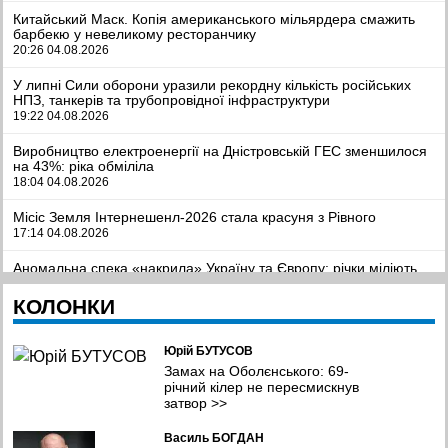
Китайський Маск. Копія американського мільярдера смажить
барбекю у невеликому ресторанчику
20:26 04.08.2026
У липні Сили оборони уразили рекордну кількість російських
НПЗ, танкерів та трубопровідної інфраструктури
19:22 04.08.2026
Виробництво електроенергії на Дністровській ГЕС зменшилося
на 43%: ріка обміліла
18:04 04.08.2026
Місіс Земля Інтернешенл-2026 стала красуня з Рівного
17:14 04.08.2026
Аномальна спека «накрила» Україну та Європу: річки міліють,
енергосистема на грані колапсу
16:47 04.08.2026
КОЛОНКИ
Висновки для майбутнього: єврокубкову кваліфікацію
продовжить лише «Шахтар»?
Юрій БУТУСОВ
16:19 04.08.2026
Замах на Оболєнського: 69-
річний кілер не пересмискнув
Уражено пункт ФСБ,автомобільний та залізничний мости, та
затвор
>>
інші об'єкти противника – Генштаб
15:55 04.08.2026
Василь БОГДАН