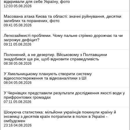
відкривали для себе Україну, фото
12:03 05.08.2026
Масована атака Києва та області: значні руйнування, десятки
загиблих та поранених, фото
09:41 05.08.2026
Легкозаймисті проблеми. Чому пальне стрімко дорожчає та чи
загрожує дефіцит?
09:11 05.08.2026
Полонений, а не дезертир. Вйськовому з Полтавщини
знадобився ще рік, щоб відновити справедливість
08:38 05.08.2026
У Хмельницькому планують створити систему
відеоспостереження та відеоаналітики з ШІ
08:04 05.08.2026
У Чернівцях представили результати дослідження якості води у
прифронтових громадах
07:11 05.08.2026
Шокуюча статистика: мільйони українців покинули країну й
іноземці з десятків країн потрапили в полон в Україні -
омбудсмен
23:16 04.08.2026