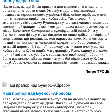
Знову «дерев’яні»
Часто кажуть, що більш прикрим для спортсменів є навіть не
останнє, а четверте місце. Умовну медаль, яку жартома
називають «дерев’яною», українські біатлоністи здобували вже
на п’яти етапах нинішнього Кубка світу. Так сталося й на
змаганнях у німецькому Рупольдингу, що закінчилися позавчора
ввечері: найкращим показником для наших виявилося четверте
місце Валентини Семеренко в індивідуальній гонці. Утім у
біатлоні після фінішу може тішитися не лише трійка призерів, а й
спортсмени, що розташувалися одразу за ними. Хоча четверта
позиція не приносить конкретної медалі, але бере участь у
квітковій церемонії, і за неї нараховують чимало очок у заліки
Кубка світу та Кубка націй. А в українців у Рупольдингу з очками,
принаймні в жінок, усе було гаразд: чергової порції набраних
балів вистачило, аби залишитися у трійці лідерів заліку Кубка
націй. А ось чоловіча команда останнім часом переживає спад...
>>
Петро ТРОЦЬ
Наш прапор над Буенос–Айресом
Уперше українці намагалися виступити на цьому знаменитому
ралі–рейді три роки тому. Двічі «Дакар» не підпускав до себе
Вадима Нестерчука: у 2008–му «автопробіг» по Африці
скасували через загрозу життю учасників, а наступного року