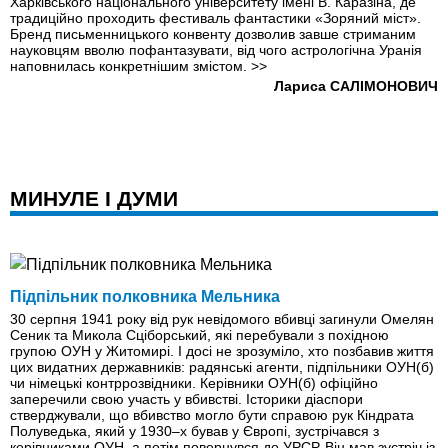
Харківського національного університету імені В. Каразіна, де
традиційно проходить фестиваль фантастики «Зоряний міст».
Бренд письменницького конвенту дозволив завше стриманим
науковцям вволю пофантазувати, від чого астрологічна Уранія
наповнилась конкретнішим змістом.
>>
Лариса САЛІМОНОВИЧ
МИНУЛЕ І ДУМИ
Підпільник полковника Мельника
30 серпня 1941 року від рук невідомого вбивці загинули Омелян
Сеник та Микола Сціборський, які перебували з похідною
групою ОУН у Житомирі. І досі не зрозуміло, хто позбавив життя
цих видатних державників: радянські агенти, підпільники ОУН(б)
чи німецькі контррозвідники. Керівники ОУН(б) офіційно
заперечили свою участь у вбивстві. Історики діаспори
стверджували, що вбивство могло бути справою рук Кіндрата
Полуведька, який у 1930–х бував у Європі, зустрічався з
керівниками ОУН, а потім повернувся до УРСР. Він мав зустріч iз