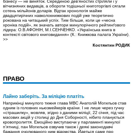
бізнесу — не виняток. Серединою дев’яностих стріляли і у
вітчизняних видавців, а обороти тодішньої книготоргівлі сягали
сотень мільйонів доларів. Відтак хронологія майже
двадцятирічних навколокнижкових подій уже теоретично
рокована на читацький успіх. Тим більше, коли це «чесна
хроніка подій», як значать автори минулорічного рейтинґового
лідера: О.В.АФОНІН, М.І.СЕНЧЕНКО. «Українська книга в
контексті світового книговидання» (К.: Книжкова палата України).
>>
Костянтин РОДИК
ПРАВО
Лайно заберіть. За міліцію платіть
Наприкінці минулого тижня глава МВС Анатолій Могильов став
одним iз головних ньюзмейкерів країни. І не лише через гучну
«страшилку», мов­ляв, згідно з даними міліції, 22 січня, під час
масових акцій у столиці до Дня Соборності, нібито планується
кровопролиття. Емоційно виступаючи у парламенті минулої
п’ятниці, пан Могильов озвучив також і деякі законодавчі
бажання очолюваного ним відомства. Йдеться саме про