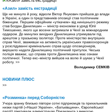
«Азил» замість екстрадиції
Ще не минуло й року, відколи Віктор Янукович прийшов до влади
в Україні, а один із представників опозиції став політичним
біженцем. Першим офіційним «утікачем» від нинішнього режиму
став Богдан Данилишин — міністр економіки в уряді Юлії
Тимошенко, якого ще восени затримали в Чехії за міжнародним
ордером. До минулих вихідних Данилишина утримували під
арештом у празькому ізоляторі. Проте міністерство внутрішніх
справ Чехії, зваживши на активність українських правоохоронців
у розслідуванні кримінальних справ щодо опозиціонерів,
вирішило надати Данилишину політичний притулок. Чеська
поліція вважає, що справа проти Данилишина має ознаки
політичної. Тепер екс–міністр вийшов на волю й шукає у Чехії
роботу.
>>
Володимир СЕМКІВ
НОВИНИ ПЛЮС
>>
«Розминка» перед Соборністю
Учора зранку близько півтори сотні підприємців та прихильників
низки партій («Нашої України», «Батьківщини», Європейської
партії) пікетували адміністрацію Президента з вимогою