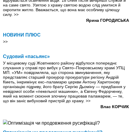
відбувається освячення води: 18 січня після вечірньої служби й
на саме свято. Узятою з храму святою водою слід умитися й
окропити житло. Вважається, що вона має особливу цілющу
силу.
>>
Ярина ГОРОДИСЬКА
НОВИНИ ПЛЮС
>>
Судовий «пасьянс»
У місцевому суді Жовтневого району відбулося попереднє
слухання у справі про вибух у Свято–Покровському храмі УПЦ
МП. «УМ» повідомляла, що сторона звинувачення, яку
представляє старший прокурор прокуратури регіону Андрій
Кметь, інкримінує екс–паламарю церкви Антону Харитонову
організацію підриву, його брату Сергію Дьоміну — придбання у
невідомої особи «пекельної машинки», а Євгену Федорченку,
який на момент скоєння злочину працював паламарем, — те,
що він заніс вибуховий пристрій до храму.
>>
Влас КОРЧИК