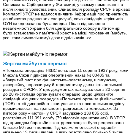
Сеником та Сціборським у Житомирі, у своєму помешканні, а
після їхнього убивства зник. Однак після розпаду СРСР в архівах
Компартії УРСР не вдалося виявити інформації про причетність
до вбивства радянських спецслужб, хоча ліквідація керівників
ОУН їм однозначно була вигідна. Після відновлення
незалежності України біля центрального собору в Житомирі
було встановлено пам’ятний хрест на місці поховання (мабуть,
усе–таки символічному) двох підпільників.
>>
Жертви майбутніх перемог
«Польська операція» НКВС почалася 11 серпня 1937 року, коли
Микола Єжов підписав оперативний наказ № 00485 та
«Закритий лист про фашистсько–повстанську, шпигунську,
диверсійну, поразницьку й терористичну діяльність польської
розвідки в СРСР». У цих документах наказувалося з 20 серпня
до 20 листопада організувати операцію щодо цілковитої
ліквідації місцевих осередків «Польської організації військової»
(ПОВ) та «її диверсійно–шпигунських та повстанських кадрів у
промисловості, на транспорті, радгоспах та колгоспах». За
півтора року «чисток» у СРСР засуджено 139 835 осіб,
розстріляно 111 091 особу (79 відсотків арештованих). В УРСР
під приводом боротьби з контрреволюцією було репресовано
близько 50 тисяч поляків. Пiд час же «польської операції»
ув’язнено 19 тисяч людей, з яких розстріляно близько 5 тисяч.