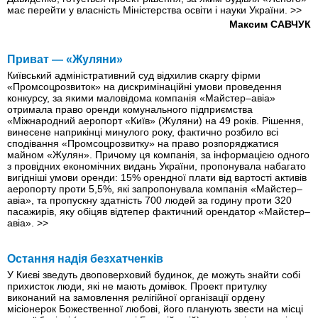
має перейти у власність Міністерства освіти і науки України.
>>
Максим САВЧУК
Приват — «Жуляни»
Київський адміністративний суд відхилив скаргу фірми
«Промсоцрозвиток» на дискримінаційні умови проведення
конкурсу, за якими маловідома компанія «Майстер–авіа»
отримала право оренди комунального підприємства
«Міжнародний аеропорт «Київ» (Жуляни) на 49 років. Рішення,
винесене наприкінці минулого року, фактично розбило всі
сподівання «Промсоцрозвитку» на право розпоряджатися
майном «Жулян». Причому ця компанія, за інформацією одного
з провідних економічних видань України, пропонувала набагато
вигідніші умови оренди: 15% орендної плати від вартості активів
аеропорту проти 5,5%, які запропонувала компанія «Майстер–
авіа», та пропускну здатність 700 людей за годину проти 320
пасажирів, яку обіцяв відтепер фактичний орендатор «Майстер–
авіа».
>>
Остання надія безхатченків
У Києві зведуть двоповерховий будинок, де можуть знайти собі
прихисток люди, які не мають домівок. Проект притулку
виконаний на замовлення релігійної організації ордену
місіонерок Божественної любові, його планують звести на місці