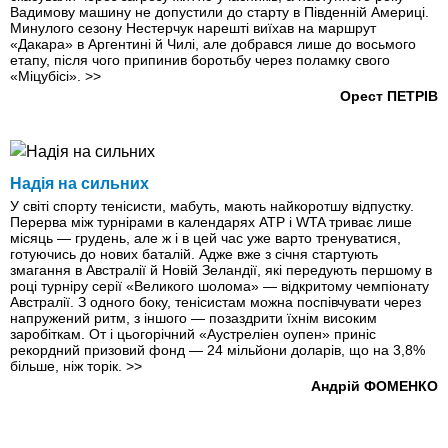
Вадимову машину не допустили до старту в Південній Америці.
Минулого сезону Нестерчук нарешті виїхав на маршрут
«Дакара» в Аргентині й Чилі, але добрався лише до восьмого
етапу, після чого припинив боротьбу через поламку свого
«Міцубісі».
>>
Орест ПЕТРІВ
Надія на сильних
У світі спорту тенісисти, мабуть, мають найкоротшу відпустку.
Перерва між турнірами в календарях АТР і WTA триває лише
місяць — грудень, але ж і в цей час уже варто тренуватися,
готуючись до нових баталій. Адже вже з січня стартують
змагання в Австралії й Новій Зеландії, які передують першому в
році турніру серії «Великого шолома» — відкритому чемпіонату
Австралії. З одного боку, тенісистам можна поспівчувати через
напружений ритм, з іншого — позаздрити їхнім високим
заробіткам. От і цьогорічний «Аустреліен оупен» приніс
рекордний призовий фонд — 24 мільйони доларів, що на 3,8%
більше, ніж торік.
>>
Андрій ФОМЕНКО