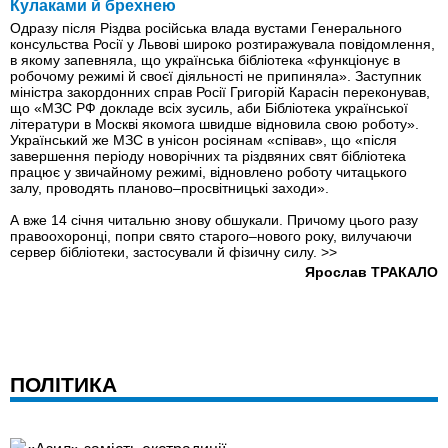
Кулаками й брехнею
Одразу після Різдва російська влада вустами Генерального
консульства Росії у Львові широко розтиражувала повідомлення,
в якому запевняла, що українська бібліотека «функціонує в
робочому режимі й своєї діяльності не припиняла». Заступник
міністра закордонних справ Росії Григорій Карасін переконував,
що «МЗС РФ докладе всіх зусиль, аби Бібліотека української
літератури в Москві якомога швидше відновила свою роботу».
Український же МЗС в унісон росіянам «співав», що «після
завершення періоду новорічних та різдвяних свят бібліотека
працює у звичайному режимі, відновлено роботу читацького
залу, проводять планово–просвітницькі заходи».
А вже 14 січня читальню знову обшукали. Причому цього разу
правоохоронці, попри свято старого–нового року, вилучаючи
сервер бібліотеки, застосували й фізичну силу.
>>
Ярослав ТРАКАЛО
ПОЛІТИКА