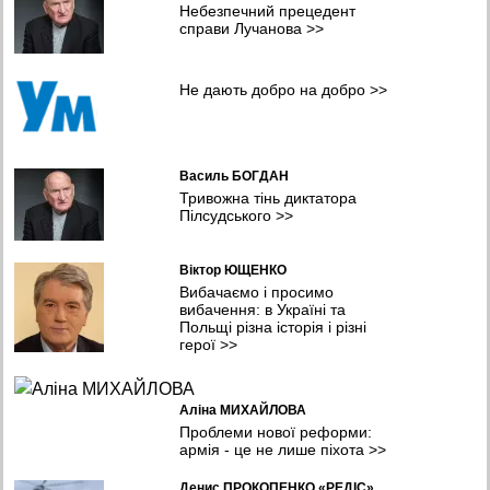
Небезпечний прецедент
Майже 1,4 тис. правоохоронців підозрюється у зраді та
справи Лучанова
>>
співпраці з ворогом – ДБР
12:39 04.08.2026
Не дають добро на добро
>>
У Ленінградській та Московській областях палають склади
Wildberries, на Самарщині – Сизранський НПЗ
08:41 04.08.2026
На Дніпропетровщині рашисти вгатили по АЗС: загинули
Василь БОГДАН
дорослі та дитина
Тривожна тінь диктатора
17:16 03.08.2026
Пілсудського
>>
Віктор ЮЩЕНКО
Вибачаємо і просимо
вибачення: в Україні та
Польщі різна історія і різні
герої
>>
Аліна МИХАЙЛОВА
Проблеми нової реформи:
армія - це не лише піхота
>>
Денис ПРОКОПЕНКО «РЕДІС»