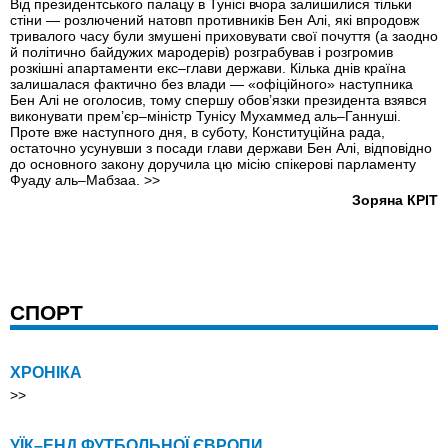
Від президентського палацу в Тунісі вчора залишилися тільки
стіни — розлючений натовп противників Бен Алі, які впродовж
тривалого часу були змушені приховувати свої почуття (а заодно
й політично байдужих мародерів) розграбував і розгромив
розкішні апартаменти екс–глави держави. Кілька днів країна
залишалася фактично без влади — «офіційного» наступника
Бен Алі не оголосив, тому спершу обов’язки президента взявся
виконувати прем’єр–міністр Тунісу Мухаммед аль–Ганнуші.
Проте вже наступного дня, в суботу, Конституційна рада,
остаточно усунувши з посади глави держави Бен Алі, відповідно
до основного закону доручила цю місію спікерові парламенту
Фуаду аль–Мабзаа.
>>
Зоряна КРІТ
СПОРТ
ХРОНІКА
>>
УЇК–ЕНД ФУТБОЛЬНОЇ ЄВРОПИ