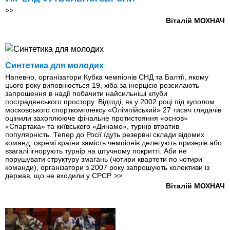
>>
Віталій МОХНАЧ
Синтетика для молодих
Напевно, організатори Кубка чемпіонів СНД та Балтії, якому
цього року виповнюється 19, хіба за інерцією розсилають
запрошення в надії побачити найсильніші клуби
пострадянського простору. Відтоді, як у 2002 році під куполом
московського спорткомплексу «Олімпійський» 27 тисяч глядачів
оцінили захоплююче фінальне протистояння «основ»
«Спартака» та київського «Динамо», турнір втратив
популярність. Тепер до Росії їдуть резервні склади відомих
команд, окремі країни замість чемпіонів делегують призерів або
взагалі ігнорують турнір на штучному покритті. Аби не
порушувати структуру змагань (чотири квартети по чотири
команди), організатори з 2007 року запрошують колективи із
держав, що не входили у СРСР.
>>
Віталій МОХНАЧ