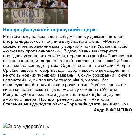
Непередбачуваний пересувний «цирк»
Років сім тому на чемпіонаті світу у вищому дивізіоні авторові
цих рядків довелося почути від журналіста агенції «Рейтер»
саркастичне порівняння матчу збірних Японії й України із грою
«кульгавих проти одноногих». Відтоді рівень майстерності
провідних українських хокеїстів, переважно гравців «Сокола», аж
ніяк не зростав, молода зміна не з’являлася, і наш хокей дійшов,
що називається, «до ручки». Один із ветеранів, захисник Андрій
Срюбко, відверто говорить, що перед київською командою нині
не стоїть жодних турнірних зав­дань. «Сокіл» розібраний і існує в
непристойних, як для клубу такого рівня, умовах: без
фінансування й гарячої води в роздягальні. У «біло–синіх» не
вистачає навіть виконавців на участь у чемпіонаті України!
Минулої суботи резервісти дістали на горіхи в Донецьку від
амбітного лідера. Про що тренер «соколят» Анатолій
Степанищев відгукнувся різко: «Пора закінчувати цей цирк».
>>
Андрій ФОМЕНКО