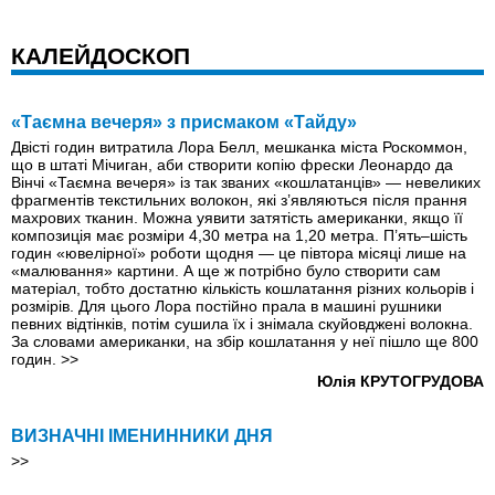
КАЛЕЙДОСКОП
«Таємна вечеря» з присмаком «Тайду»
Двісті годин витратила Лора Белл, мешканка міста Роскоммон,
що в штаті Мічиган, аби створити копію фрески Леонардо да
Вінчі «Таємна вечеря» із так званих «кошлатанців» — невеликих
фрагментів текстильних волокон, які з’являються після прання
махрових тканин. Можна уявити затятість американки, якщо її
композиція має розміри 4,30 метра на 1,20 метра. П’ять–шість
годин «ювелірної» роботи щодня — це півтора місяці лише на
«малювання» картини. А ще ж потрібно було створити сам
матеріал, тобто достатню кількість кошлатання різних кольорів і
розмірів. Для цього Лора постійно прала в машині рушники
певних відтінків, потім сушила їх і знімала скуйовджені волокна.
За словами американки, на збір кошлатання у неї пішло ще 800
годин.
>>
Юлія КРУТОГРУДОВА
ВИЗНАЧНІ ІМЕНИННИКИ ДНЯ
>>