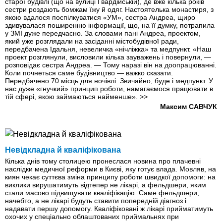
старої будівлі (що на вулиці Гвардійській), де вже кілька років
сестри роздають бомжам їжу й одяг. Настоятелька монастиря, з
якою вдалося поспілкуватися «УМ», сестра Андреа, щиро
здивувалася поширенню інформації, що, на її думку, потрапила
у ЗМІ дуже передчасно. За словами пані Андреа, проектом,
який уже розглядали на засіданні містобудівної ради,
передбачена їдальня, невеличка «нічліжка» та медпункт. «Наш
проект розглянули, висловили кілька зауважень і повернули, —
розповідає сестра Андреа. — Тому наразі він на доопрацюванні.
Коли почнеться саме будівництво — важко сказати.
Передбачено 70 місць для ночівлі. Звичайно, буде і медпункт. У
нас дуже «гнучкий» принцип роботи, намагаємося працювати в
тій сфері, якою займаються найменше».
>>
Максим САВЧУК
Невідкладна й кваліфікована
Кілька днів тому столицею пронеслася новина про плачевні
наслідки медичної реформи в Києві, яку готує влада. Мовляв, на
киян чекає суттєва зміна принципу роботи швидкої допомоги: на
виклики вирушатимуть відтепер не лікарі, а фельд­шери, яким
стали масово підвищувати кваліфікацію. Саме фельдшери,
начебто, а не лікарі будуть ставити попередній діагноз і
надавати першу допомогу. Кваліфіковані ж лікарі прийматимуть
охочих у спеціально облаштованих приймальнях при