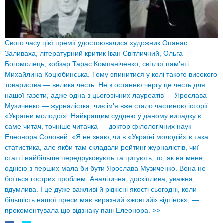
Свого часу цієї премії удостоювалися художник Опанас
Заливаха, літературний критик Іван Світличний, Ольга
Богомолець, кобзар Тарас Компаніченко, світлої пам’яті
Михайлина Коцюбинська. Тому опинитися у колі такого високого
товариства — велика честь. Не в останню чергу це честь для
нашої газети, адже одна з цьогорічних лауреатів — Ярослава
Музиченко — журналістка, чиє ім’я вже стало частиною історії
«України молодої». Найкращим суддею у даному випадку є
саме читач, точніше читачка — доктор філологічних наук
Елеонора Соловей. «Я не знаю, чи в «Україні молодій» є така
статистика, але якби там складали рейтинг журналістів, чиї
статті найбільше передруковують та цитують, то, як на мене,
однією з перших мала би бути Ярослава Музиченко. Вона не
боїться гострих проблем. Аналітична, доскіплива, уважна,
вдумлива. І це дуже важливі й рідкісні якості сьогодні, коли
більшість нашої преси має виразний «жовтий» відтінок», —
прокоментувала цю відзнаку пані Елеонора.
>>