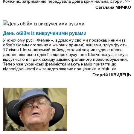
Колісник, затриманню передувала довга кримінальна історія.
>>
Світлана МИЧКО
День обійм iз викрученими руками
У жіночому русі «Фемен», відомому своїми провокаційними (з
обов’язковим оголенням жіночих принад) акціями, тріумфують.
17 січня Шевченківський райсуд столиці закрив судове прова­
дження відносно однієї з лідерок руху Інни Шевченко у зв’язку з
відсутністю в її діях складу адміністративного правопорушення.
Тепер уже українські феміністки мають намір притягти до
відповідальності аж занадто жвавих працівників міліції.
>>
Георгій ШВИДЕЦЬ