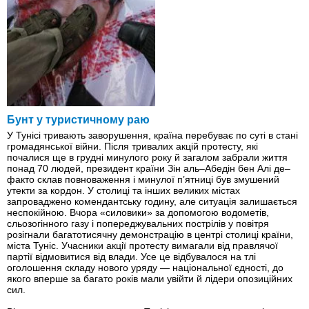
Бунт у туристичному раю
У Тунісі тривають заворушення, країна перебуває по суті в стані
громадянської війни. Після тривалих акцій протесту, які
почалися ще в грудні минулого року й загалом забрали життя
понад 70 людей, президент країни Зін аль–Абедін бен Алі де–
факто склав повноваження і минулої п’ятниці був змушений
утекти за кордон. У столиці та інших великих містах
запроваджено комендантську годину, але ситуація залишається
неспокійною. Вчора «силовики» за допомогою водометів,
сльозогінного газу і попереджувальних пострілів у повітря
розігнали багатотисячну демонстрацію в центрі столиці країни,
міста Туніс. Учасники акції протесту вимагали від правлячої
партії відмовитися від влади. Усе це відбувалося на тлі
оголошення складу нового уряду — національної єдності, до
якого вперше за багато років мали увійти й лідери опозиційних
сил.