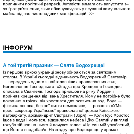
припинити політичні репресії. Активісти вимагають випустити з–
за ґрат ув’язнених, яких обвинувачують у псуванні комунального
майна під час листопадових маніфестацій.
>>
ІНФОРУМ
А той третій празник — Святе Водохреще!
Із першою зіркою українці знову збираються за святковим
столом. В Україні сьогодні відзначають Водохресний Святвечір
— переддень одного з найголовніших православних свят,
Богоявлення Господнього. «Згадка про Хрещення Господнє
описана в Євангелії. Господь прийшов на річку Йордан і
прийняв хрещення від Івана Хрестителя. Йому не потрібне було
покаяння в гріхах, він хрестився для освячення вод. Вода —
фізична основа, без неї життя неможливе, — розповів «УМ»
прес–секретар Української православної церкви Київського
патріархату, архiмандрит Євстратій (Зоря). — Коли Ісус Христос
ішов з води і молився, відкрилися небеса і Дух Святий у вигляді
голуба зійшов на нього й почувся голос: «Це син мій улюблений,
що Його я вподобав!». На згадку про Водохреще у храмах