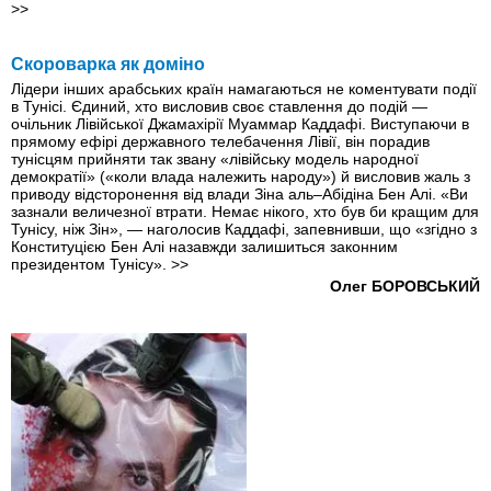
>>
Скороварка як доміно
Лідери інших арабських країн намагаються не коментувати події
в Тунісі. Єдиний, хто висловив своє ставлення до подій —
очільник Лівійської Джамахірії Муаммар Каддафі. Виступаючи в
прямому ефірі державного телебачення Лівії, він порадив
тунісцям прийняти так звану «лівійську модель народної
демократії» («коли влада належить народу») й висловив жаль з
приводу відсторонення від влади Зіна аль–Абідіна Бен Алі. «Ви
зазнали величезної втрати. Немає нікого, хто був би кращим для
Тунісу, ніж Зін», — наголосив Каддафі, запевнивши, що «згідно з
Конституцією Бен Алі назавжди залишиться законним
президентом Тунісу».
>>
Олег БОРОВСЬКИЙ