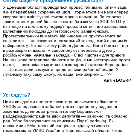
Оптимізація чи продовження русифікації?
У Донецькій області проводиться процес так званої оптимізації,
який передбачає скорочення шкіл. І торкнеться він насамперед
скорочення шкіл з українською мовою навчання. Занепокоєні
таким станом речей більше півсотні батьків учнів ЗОШ №111 у
п’ятницю на шкільному подвір’ї провели мітинг, що завершився
колективним походом до Петровського райвиконкому.
Протестувальники вимагали від чиновників прислухатися до
їхніх вимог — не закривати навчальний заклад, який є одним із
найкращих у Петровському районі Донецька. Вони бояться, що
в разі закриття школи їм запропонують перевести дітей у
російськомовні навчальні заклади. «Є всі підстави для тривоги.
Наша школа потрапляє під оптимізацію, а ми категорично проти
цього, — розповідає мати двох школярок Людмила Верещагіна.
— Це нам дали зрозуміти представники районної влади. У
Луганську таку саму школу, як наша, вже закрили...»
>>
Антін БОБИР
Усі сядуть?
Цими вихідними оперативники тернопільського обласного
УБОЗу за підозрою в хабарництві за сприяння у виділенні
земельних ділянок затримали голову Борщівської
райдержадміністрації та двох депутатів — районної та обласної
рад (обоє балотувалися за списками Партії регіонів). Як
повідомив «УМ» головний спеціаліст відділу зв’язків iз
громадськістю УМВС України в Тернопільській області Петро