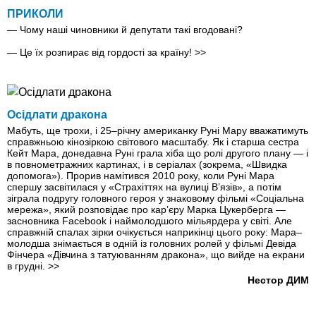
ПРИКОЛИ
— Чому наші чиновники й депутати такі вгодовані?
— Це їх розпирає від гордості за країну!
>>
Осідлати дракона
Мабуть, ще трохи, і 25–річну американку Руні Мару вважатимуть
справжньою кінозіркою світового масштабу. Як і старша сестра
Кейт Мара, донедавна Руні грала хіба що ролі другого плану — і
в повнометражних картинах, і в серіалах (зокрема, «Швидка
допомога»). Прорив намітився 2010 року, коли Руні Мара
спершу засвітилася у «Страхіттях на вулиці В’язів», а потім
зіграла подругу головного героя у знаковому фільмі «Соціальна
мережа», який розповідає про кар’єру Марка Цукерберга —
засновника Facebook і наймолодшого мільярдера у світі. Але
справжній спалах зірки очікується наприкінці цього року: Мара–
молодша знімається в одній із головних ролей у фільмі Девіда
Фінчера «Дівчина з татуюванням дракона», що вийде на екрани
в грудні.
>>
Нестор ДИМ