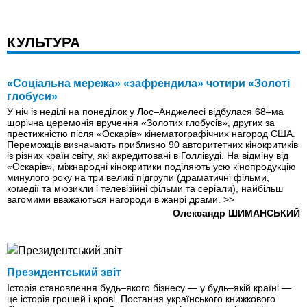
КУЛЬТУРА
«Соціальна мережа» «зафрендила» чотири «Золоті
глобуси»
У ніч iз неділі на понеділок у Лос–Анджелесі відбулася 68–ма
щорічна церемонія вручення «Золотих глобусів», других за
престижністю після «Оскарів» кінематографічних нагород США.
Переможців визначають приблизно 90 авторитетних кінокритиків
iз різних країн світу, які акредитовані в Голлівуді. На відміну від
«Оскарів», міжнародні кінокритики поділяють усю кінопродукцію
минулого року на три великі підгрупи (драматичні фільми,
комедії та мюзикли і телевізійні фільми та серіали), найбільш
вагомими вважаються нагороди в жанрі драми.
>>
Олександр ШИМАНСЬКИЙ
Президентський звіт
Історія становлення будь–якого бізнесу — у будь–якій країні —
це історія грошей і крові. Постання українського книжкового