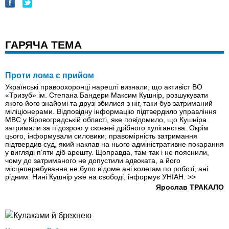
ГАРЯЧА ТЕМА
Проти лома є прийом
Українські правоохоронці нарешті визнали, що активіст ВО
«Тризуб» ім. Степана Бандери Максим Кушнір, розшукувати
якого його знайомі та друзі збилися з ніг, таки був затриманий
міліціонерами. Відповідну інформацію підтвердило управління
МВС у Кіровоградській області, яке повідомило, що Кушніра
затримали за підозрою у скоєнні дрібного хуліганства. Окрім
цього, інформували силовики, правомірність затримання
підтвердив суд, який наклав на нього адміністративне покарання
у вигляді п’яти діб арешту. Щоправда, там так і не пояснили,
чому до затриманого не допустили адвоката, а його
місцеперебування не було відоме ані колегам по роботі, ані
рідним. Нині Кушнір уже на свободі, інформує УНІАН.
>>
Ярослав ТРАКАЛО