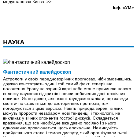
медустановах Києва.
>>
Інф. «УМ»
НАУКА
Фантастичний калейдоскоп
Астрологи у своїх передноворічних прогнозах, ніби змовившись,
дружно констатують один і той самий факт: теперішнє
положення Урану на зоряній карті неба стане причиною нового
сплеску наукових відкриттів і появи небачених досі технічних
новинок. Як не дивно, але вчені–фундаменталісти, що завжди
скептично ставляться до езотеричних прогнозів, теж
погоджуються з цією версією. Навіть природа зерен, iз яких
можуть прорости незабаром нові тенденції і технології, не
викликає у вічних опонентів гострої дискусії. Складається
враження, що все необхідне вже давно посіяно і з нього
однозначно проклюнеться щось епохальне. Неминучість
прийдешнього стала і темою диспуту, який організували вчені