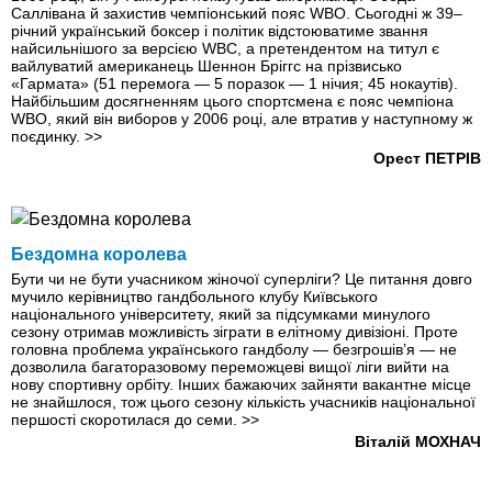
Саллівана й захистив чемпіонський пояс WBO. Сьогодні ж 39–
річний український боксер і політик відстоюватиме звання
найсильнішого за версією WBC, а претендентом на титул є
вайлуватий американець Шеннон Бріггс на прізвисько
«Гармата» (51 перемога — 5 поразок — 1 нічия; 45 нокаутів).
Найбільшим досягненням цього спортсмена є пояс чемпіона
WBO, який він виборов у 2006 році, але втратив у наступному ж
поєдинку.
>>
Орест ПЕТРІВ
Бездомна королева
Бути чи не бути учасником жіночої суперліги? Це питання довго
мучило керівництво гандбольного клубу Київського
національного університету, який за підсумками минулого
сезону отримав можливість зіграти в елітному дивізіоні. Проте
головна проблема українського гандболу — безгрошів’я — не
дозволила багаторазовому переможцеві вищої ліги вийти на
нову спортивну орбіту. Інших бажаючих зайняти вакантне місце
не знайшлося, тож цього сезону кількість учасників національної
першості скоротилася до семи.
>>
Віталій МОХНАЧ