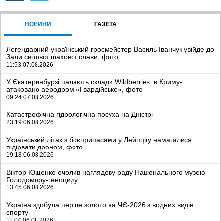
НОВИНИ
ГАЗЕТА
Легендарний український гросмейстер Василь Іванчук увійде до
Зали світової шахової слави, фото
11:53 07.08.2026
У Єкатеринбурзі палають склади Wildberries, в Криму-
атаковано аеродром «Гвардійське», фото
09:24 07.08.2026
Катастрофічна гідрологічна посуха на Дністрі
23:19 06.08.2026
Український літак з боєприпасами у Лейпцігу намагалися
підірвати дроном, фото
19:18 06.08.2026
Віктор Ющенко очолив наглядову раду Національного музею
Голодомору-геноциду
13:45 06.08.2026
Україна здобула перше золото на ЧЄ-2026 з водних видів
спорту
11:04 06.08.2026