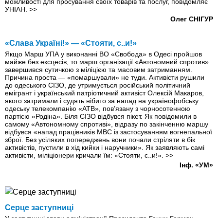
можливості для просування своїх товарів та послуг, повідомляє
УНІАН.
>>
Олег СНІГУР
«Слава Україні!» — «Стояти, с..и!»
Якщо Марш УПА у виконанні ВО «Свобода» в Одесі пройшов
майже без ексцесів, то марш організації «Автономний спротив»
завершився сутичкою з міліцією та масовим затриманням.
Причина проста — «помаршували» не туди. Активісти рушили
до одеського СІЗО, де утримується російський політичний
емігрант і український патріотичний активіст Олексій Макаров,
якого затримали і судять нібито за напад на українофобську
одеську телекомпанію «АТВ», пов’язану з чорносотенною
партією «Родіна». Біля СІЗО відбувся пікет. Як повідомили в
самому «Автономному спротиві», відразу по закінченню маршу
відбувся «напад працівників МВС із застосуванням вогнепальної
зброї. Без усіляких попереджень вони почали стріляти в бік
активістів, пустили в хід кийки і наручники». Як заявляють самі
активісти, міліціонери кричали їм: «Стояти, с..и!».
>>
Інф. «УМ»
Серце заступниці