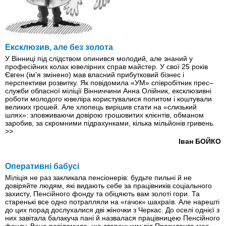
Ексклюзив, але без золота
У Вінниці під слідством опинився молодий, але знаний у
професійних колах ювелірних справ майстер. У свої 25 років
Євген (ім’я змінено) мав власний прибутковий бізнес і
перспективи розвитку. Як повідомила «УМ» співробітник прес–
служби обласної міліції Вінниччини Анна Олійник, ексклюзивні
роботи молодого ювеліра користувалися попитом і коштували
великих грошей. Але хлопець вирішив стати на «слизький
шлях»: зловживаючи довірою грошовитих клієнтів, обманом
заробив, за скромними підрахунками, кілька мільйонів гривень.
>>
Іван БОЙКО
Оперативні бабусі
Міліція не раз закликала пенсіонерів: будьте пильні й не
довіряйте людям, які видають себе за працівників соціального
захисту, Пенсійного фонду та обіцяють вам золоті гори. Та
старенькі все одно потрапляли на «гачок» шахраїв. Але нарешті
до цих порад дослухалися дві жіночки з Черкас. До оселі однієї з
них завітала балакуча пані й назвалася працівницею Пенсійного