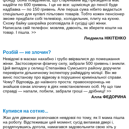
фонду. Вона повідомила, що стареньким від Президента має
надійти по 600 гривень. І це не все: щомісяця до пенсії буде
надбавка — по 150 гривень. Але перша сума нібито видається
спеціально для купівлі пільгових товарів. Тобто кожен пенсіонер
зможе придбати собі телевізор, холодильник, плиту на кухню.
Схожу байку шахрайка розповідала й сусідці цієї жінки.
Написала свій телефон: мовляв, дзвоніть, як зберете кошти на
товар. І пішла.
>>
Людмила НІКІТЕНКО
Розбій — не злочин?
Невідомі в масках нахабно i грубо ввірвалися до помешкання
жінки. Застосовуючи фізичну силу, забрали 500 гривень і зникли.
Цей випадок у селищі Степанівка Сумського району доручили
перевірити дільничному інспектору райвідділу міліції. Він же
виніс постанову про відмову в порушенні кримінальної справи.
Чому? Відповідь до наївного проста: правоохоронець не
знайшов ознак злочину в діях невстановлених осіб. Ну що там
справді — напали, побили, забрали гроші — дрібниці!
>>
Алла ФЕДОРИНА
Купився на сотню...
Жах для дівчинки розпочався невдовзі по тому, як її мама пішла
на роботу. Відстеживши цей момент, сусід виламав двері і,
роздягнувшись догола, намагався задовольнити свою хіть у