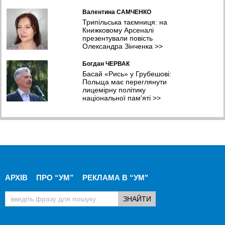
Валентина САМЧЕНКО
Трипільська таємниця: на
Книжковому Арсеналі
презентували повість
Олександра Зінченка
>>
Богдан ЧЕРВАК
Басай «Рись» у Грубешові:
Польща має переглянути
лицемірну політику
національної пам'яті
>>
АРХІВ
ПРО “УМ”
РЕКЛАМА В “УМ"