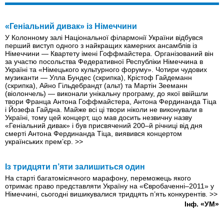
«Генiальний дивак» iз Нiмеччини
У Колонному залi Нацiональної фiлармонiї України вiдбувся
перший виступ одного з найкращих камерних ансамблiв iз
Нiмеччини — Квартету iменi Гоффмайстера. Органiзований вiн
за участю посольства Федеративної Республiки Нiмеччина в
Українi та «Нiмецького культурного форуму». Чотири чудових
музиканти — Улла Бундес (скрипка), Крiстоф Гайдеманн
(скрипка), Айно Гiльдебрандт (альт) та Мартiн Зееманн
(вiолончель) — виконали унiкальну програму, до якої ввiйшли
твори Франца Антона Гоффмайстера, Антона Фердинанда Тiца
i Йозефа Гайдна. Майже всi цi твори нiколи не виконували в
Українi, тому цей концерт, що мав досить незвичну назву
«Генiальний дивак» i був присвячений 200–й рiчницi вiд дня
смертi Антона Фердинанда Тiца, виявився концертом
українських прем’єр.
>>
Із тридцяти п’яти залишиться один
На старті багатомісячного марафону, переможець якого
отримає право представляти Україну на «Євробаченні–2011» у
Німеччині, сьогодні вишикувалися тридцять п’ять конкурентів.
>>
Інф. «УМ»