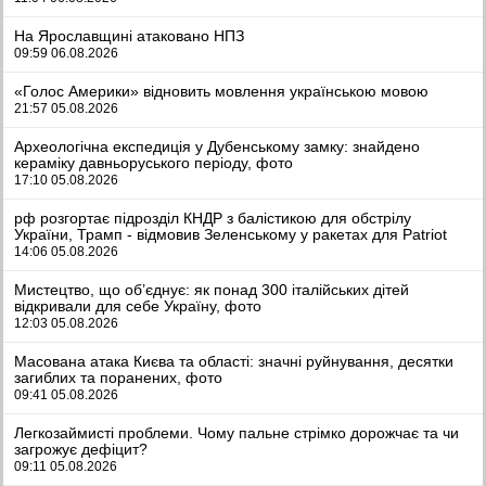
На Ярославщині атаковано НПЗ
09:59 06.08.2026
«Голос Америки» відновить мовлення українською мовою
21:57 05.08.2026
Археологічна експедиція у Дубенському замку: знайдено
кераміку давньоруського періоду, фото
17:10 05.08.2026
рф розгортає підрозділ КНДР з балістикою для обстрілу
України, Трамп - відмовив Зеленському у ракетах для Patriot
14:06 05.08.2026
Мистецтво, що об’єднує: як понад 300 італійських дітей
відкривали для себе Україну, фото
12:03 05.08.2026
Масована атака Києва та області: значні руйнування, десятки
загиблих та поранених, фото
09:41 05.08.2026
Легкозаймисті проблеми. Чому пальне стрімко дорожчає та чи
загрожує дефіцит?
09:11 05.08.2026