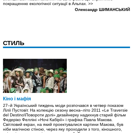
покращенню екологічної ситуації в Альпах.
>>
Олександр ШИМАНСЬКИЙ
СТИЛЬ
Кіно і мафія
27–й Український тиждень моди розпочався в четвер показом
Лілії Пустовіт. На колекцію сезону весна–літо 2011 «Le Traversie
del Destino\Повороти долі» дизайнерку надихнув старий фільм
Федеріко Фелліні «Ночі Кабірії» і графіка Павла Макова.
Світловий екран, на який проектувалися картини Макова, був
ніби магічною стіною, через яку проходили з того, кіношного,