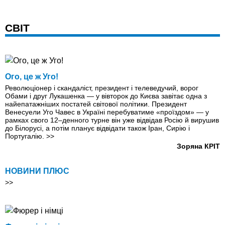
СВІТ
Ого, це ж Уго!
Революціонер і скандаліст, президент і телеведучий, ворог
Обами і друг Лукашенка — у вівторок до Києва завітає одна з
найепатажніших постатей світової політики. Президент
Венесуели Уго Чавес в Україні перебуватиме «проїздом» — у
рамках свого 12–денного турне він уже відвідав Росію й вирушив
до Білорусі, а потім планує відвідати також Іран, Сирію і
Португалію.
>>
Зоряна КРІТ
НОВИНИ ПЛЮС
>>