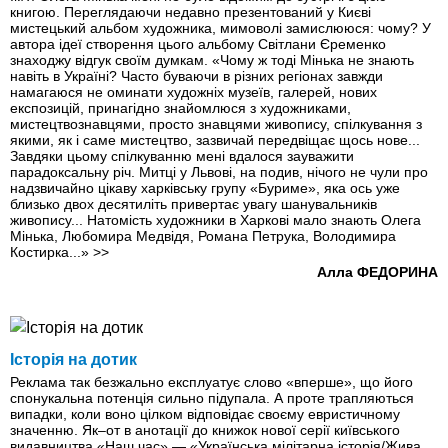
книгою. Переглядаючи недавно презентований у Києві
мистецький альбом художника, мимоволі замислююся: чому? У
автора ідеї створення цього альбому Світлани Єременко
знаходжу відгук своїм думкам. «Чому ж тоді Мінька не знають
навіть в Україні? Часто буваючи в різних регіонах завжди
намагаюся не оминати художніх музеїв, галерей, нових
експозицій, принагідно знайомлюся з художниками,
мистецтвознавцями, просто знавцями живопису, спілкування з
якими, як і саме мистецтво, зазвичай передвіщає щось нове...
Завдяки цьому спілкуванню мені вдалося зауважити
парадоксальну річ. Митці у Львові, на подив, нічого не чули про
надзвичайно цікаву харківську групу «Буриме», яка ось уже
близько двох десятиліть привертає увагу шанувальників
живопису... Натомість художники в Харкові мало знають Олега
Мінька, Любомира Медвідя, Романа Петрука, Володимира
Костирка...»
>>
Алла ФЕДОРИНА
Історія на дотик
Реклама так безжально експлуатує слово «вперше», що його
спонукальна потенція сильно підупала. А проте трапляються
випадки, коли воно цілком відповідає своєму евристичному
значенню. Як–от в анотації до книжок нової серії київського
видавництва «Наш час» — «Українська мілітарна історія/Жива