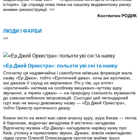
історія». Це справді нова тема на нашому видавничому ринку:
книжки–реконструкції.
>>
Костянтин РОДИК
ЛЮДИ І ФАРБИ
>>
«Ер.Джей Оркестра»: польоти уві сні та наяву
Спочатку ця надзвичайна і самобутня київська формація мала
назву «Ер.Джаз», тобто «Еротичний джаз», хоча ані еротикою,
ані джазом її саунд не вирізнявся. Річ у тім, що епітет
«еротичний» натякав на особливу вишукано–чуттєву ауру
звучання, а термін «джаз» — на природну схильність музикантів
до самозаглиблених імпровізацій. Сьогодні цей легендарний
гурт має не менш дивовижну назву — «Ер.Джей Оркестра»,
тобто Оркестр еротичного джазу.
Кожне місто на землі має свою власну ауру, аура Києва — тепла
й барокова, водночас вигадлива й містично–загадкова.
Відпочатку музика «Ер.Джазу» нагадувала чарівну казку про
Київ, утілену в примх­ливих звуках. Думаю, зовсім невипадково
лідер групи Олексій Олександров протягом майже трьох