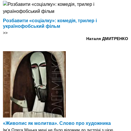
Розбавити «соціалку»: комедія, трилер і
українофобський фільм
>>
Наталя ДМИТРЕНКО
«Живопис як молитва». Слово про художника
Ім’я Олега Мінька мені не було відомим до зустрічі з цією