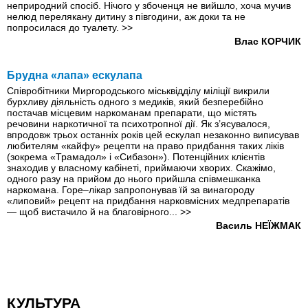
неприродний спосіб. Нічого у збоченця не вийшло, хоча мучив
нелюд перелякану дитину з півгодини, аж доки та не
попросилася до туалету.
>>
Влас КОРЧИК
Брудна «лапа» ескулапа
Співробітники Миргородського міськ­відділу міліції викрили
бурхливу діяльність одного з медиків, який безперебійно
постачав місцевим наркоманам препарати, що містять
речовини наркотичної та психотропної дії. Як з’ясувалося,
впродовж трьох останніх років цей ескулап незаконно виписував
любителям «кайфу» рецепти на право придбання таких ліків
(зокрема «Трамадол» і «Сибазон»). Потенційних клієнтів
знаходив у власному кабінеті, приймаючи хворих. Скажімо,
одного разу на прийом до нього прийшла співмешканка
наркомана. Горе–лікар запропонував їй за винагороду
«липовий» рецепт на придбання нарковмісних медпрепаратів
— щоб вистачило й на благовірного...
>>
Василь НЕЇЖМАК
КУЛЬТУРА