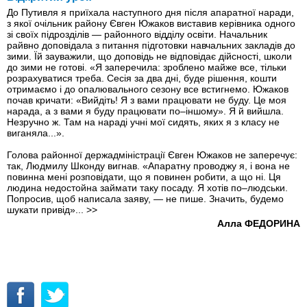
До Путивля я приїхала наступного дня після апаратної наради,
з якої очільник району Євген Южаков виставив керівника одного
зі своїх підрозділів — районного відділу освіти. Начальник
райвно доповідала з питання підготовки навчальних закладів до
зими. Їй зауважили, що доповідь не відповідає дійсності, школи
до зими не готові. «Я заперечила: зроблено майже все, тільки
розрахуватися треба. Сесія за два дні, буде рішення, кошти
отримаємо і до опалювального сезону все встигнемо. Южаков
почав кричати: «Вийдіть! Я з вами працювати не буду. Це моя
нарада, а з вами я буду працювати по–іншому». Я й вийшла.
Незручно ж. Там на нараді учні мої сидять, яких я з класу не
виганяла...».
Голова районної держадміністрації Євген Южаков не заперечує:
так, Людмилу Шконду вигнав. «Апаратну проводжу я, і вона не
повинна мені розповідати, що я повинен робити, а що ні. Ця
людина недостойна займати таку посаду. Я хотів по–людськи.
Попросив, щоб написала заяву, — не пише. Значить, будемо
шукати привід»...
>>
Алла ФЕДОРИНА