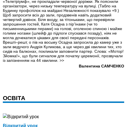
«Телетріумф», не прокладали червоної доріжки. Як пояснили
організатори, через низьку температуру на вулиці. (Табло на
Будинку профспілок на майдані Незалежності показувало +9.)
Щоб запросити всіх до зали, продзвенів навіть додатковий
четвертий дзвінок. Біля входу, за тітоньками, що перевiряли
запрошення гостей, Катя Осадча з пір’їнами (чи то
письменницькими перами) на голові, оголеною спиною і майже
голими ногами (шлейф до підлоги спускався позаду), ніяк не
могла дочекатися цікавих для своєї передачі персонажів.
Врештi–решт, о пів на восьму Осадча запросила до камер уже з
зали ведучого Андрія Куликова, а ще через дві хвилини тих, хто
сидів на балконах, покликали заповнити партер. Слова: «Мотор!
Зйомка!», що були сигналом для початку церемонії, прозвучали
із запізненням на 44 хвилини.
>>
Валентина САМЧЕНКО
ОСВІТА
Відкритий урок