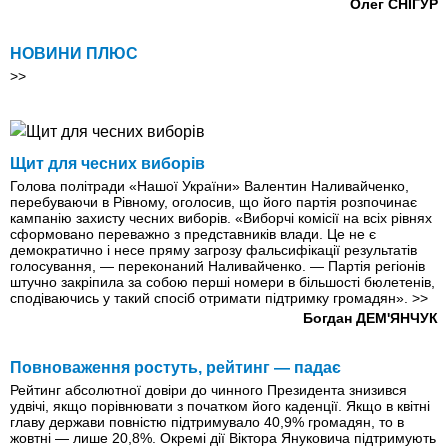
Олег СНІГУР
НОВИНИ ПЛЮС
>>
Щит для чесних виборів
Голова політради «Нашої України» Валентин Наливайченко,
перебуваючи в Рівному, оголосив, що його партія розпочинає
кампанію захисту чесних виборів. «Виборчі комісії на всіх рівнях
сформовано переважно з представників влади. Це не є
демократично і несе пряму загрозу фальсифікації результатів
голосування, — переконаний Наливайченко. — Партія регіонів
штучно закріпила за собою перші номери в більшості бюлетенів,
сподіваючись у такий спосіб отримати підтримку громадян».
>>
Богдан ДЕМ'ЯНЧУК
Повноваження ростуть, рейтинг — падає
Рейтинг абсолютної довіри до чинного Президента знизився
удвічі, якщо порівнювати з початком його каденції. Якщо в квітні
главу держави повністю підтримувало 40,9% громадян, то в
жовтні — лише 20,8%. Окремі дії Віктора Януковича підтримують