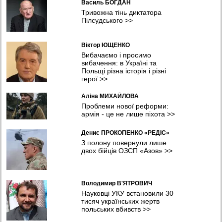
Василь БОГДАН
Тривожна тінь диктатора
Пілсудського
>>
Віктор ЮЩЕНКО
Вибачаємо і просимо
вибачення: в Україні та
Польщі різна історія і різні
герої
>>
Аліна МИХАЙЛОВА
Проблеми нової реформи:
армія - це не лише піхота
>>
Денис ПРОКОПЕНКО «РЕДІС»
З полону повернули лише
двох бійців ОЗСП «Азов»
>>
Володимир В'ЯТРОВИЧ
Науковці УКУ встановили 30
тисяч українських жертв
польських вбивств
>>