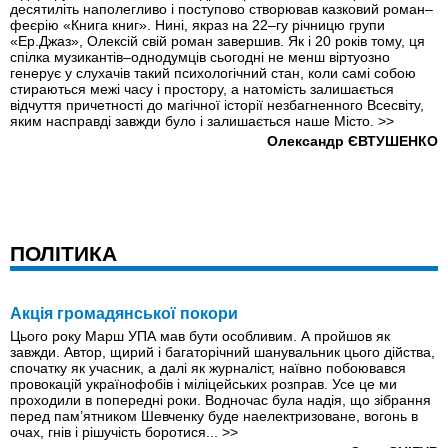
десятиліть наполегливо і поступово створював казковий роман–
феєрію «Книга книг». Нині, якраз на 22–гу річницю групи
«Ер.Джаз», Олексій свій роман завершив. Як і 20 років тому, ця
спілка музикантів–однодумців сьогодні не менш віртуозно
генерує у слухачів такий психологічний стан, коли самі собою
стираються межі часу і простору, а натомість залишається
відчуття причетності до магічної історії незбагненного Всесвіту,
яким насправді завжди було і залишається наше Місто.
>>
Олександр ЄВТУШЕНКО
ПОЛІТИКА
Акція громадянської покори
Цього року Марш УПА мав бути особливим. А пройшов як
завжди. Автор, щирий і багаторічний шанувальник цього дійства,
спочатку як учасник, а далі як журналіст, наївно побоювався
провокацій українофобів і міліцейських розправ. Усе це ми
проходили в попередні роки. Водночас була надія, що зібрання
перед пам’ятником Шевченку буде наелектризоване, вогонь в
очах, гнів і рішучість боротися...
>>