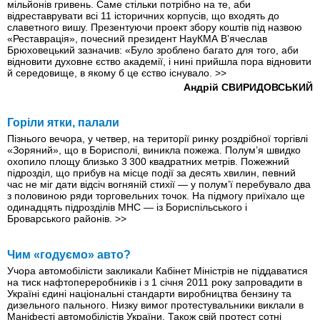
мільйонів гривень. Саме стільки потрібно на те, аби
відреставрувати всі 11 історичних корпусів, що входять до
славетного вишу. Презентуючи проект збору коштів під назвою
«Реставрація», почесний президент НауКМА В’ячеслав
Брюховецький зазначив: «Було зроблено багато для того, аби
відновити духовне єство академії, і нині прийшла пора відновити
й середовище, в якому б це єство існувало.
>>
Андрій СВИРИДОВСЬКИЙ
Горіли ятки, палали
Пізнього вечора, у четвер, на території ринку роздрібної торгівлі
«Зоряний», що в Борисполі, виникла пожежа. Полум’я швидко
охопило площу близько 3 300 квадратних метрів. Пожежний
підрозділ, що прибув на місце події за десять хвилин, певний
час не міг дати відсіч вогняній стихії — у полум’ї перебувало два
з половиною ряди торговельних точок. На підмогу приїхало ще
одинадцять підрозділів МНС — iз Бориспільського і
Броварського районів.
>>
Чим «годуємо» авто?
Учора автомобілісти закликали Кабінет Міністрів не піддаватися
на тиск нафтопереробників і з 1 січня 2011 року запровадити в
Україні єдині національні стандарти виробництва бензину та
дизельного пального. Низку вимог протестувальники виклали в
Маніфесті автомобілістів України. Також свій протест сотні