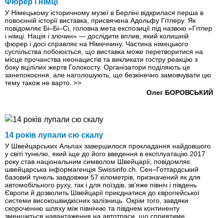
Фюрер і німці
У Німецькому історичному музеї в Берліні відкрилася перша в
повоєнній історії виставка, присвячена Адольфу Гітлеру. Як
повідомляє Бі–Бі–Сі, головна мета експозиції під назвою «Гітлер
і німці. Нація і злочин» — дослідити вплив, який колишній
фюрер і досі справляє на Німеччину. Частина німецького
суспільства побоюється, що виставка може перетворитися на
місце прочанства неонацистів та викликати гостру реакцію з
боку вцілілих жертв Голокосту. Організатори поділяють це
занепокоєння, але наголошують, що безкінечно замовчувати цю
тему також не варто.
>>
Олег БОРОВСЬКИЙ
14 років лупали сю скалу
У Швейцарських Альпах завершилося прокладання найдовшого
у світі тунелю, який іще до його введення в експлуатацію 2017
року став національним символом Швейцарії, повідомляє
швейцарська інформагенція Swissinfo.ch. Сен–Готтардський
базовий тунель завдовжки 57 кілометрів, призначений як для
автомобільного руху, так і для поїздів, зв’яже північ і південь
Європи й дозволить Швейцарії приєднатися до європейської
системи високошвидкісних заліз­ниць. Окрім того, завдяки
скороченню шляху між північчю та півднем континенту
зменшиться навантаження на автотраси, що сприятиме