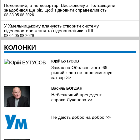
Полонений, а не дезертир. Вйськовому з Полтавщини
знадобився ще рік, щоб відновити справедливість
08:38 05.08.2026
У Хмельницькому планують створити систему
відеоспостереження та відеоаналітики з ШІ
08:04 05.08.2026
КОЛОНКИ
У Чернівцях представили результати дослідження якості води у
прифронтових громадах
07:11 05.08.2026
Юрій БУТУСОВ
Шокуюча статистика: мільйони українців покинули країну й
Замах на Оболєнського: 69-
іноземці з десятків країн потрапили в полон в Україні -
річний кілер не пересмискнув
омбудсмен
затвор
>>
23:16 04.08.2026
Василь БОГДАН
Китайський Маск. Копія американського мільярдера смажить
Небезпечний прецедент
барбекю у невеликому ресторанчику
справи Лучанова
>>
20:26 04.08.2026
У липні Сили оборони уразили рекордну кількість російських
Не дають добро на добро
>>
НПЗ, танкерів та трубопровідної інфраструктури
19:22 04.08.2026
Місіс Земля Інтернешенл-2026 стала красуня з Рівного
17:14 04.08.2026