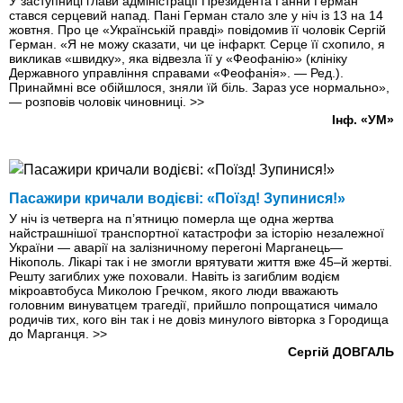
У заступниці глави адміністрації Президента Ганни Герман
стався серцевий напад. Пані Герман стало зле у ніч iз 13 на 14
жовтня. Про це «Українській правді» повідомив її чоловік Сергій
Герман. «Я не можу сказати, чи це інфаркт. Серце її схопило, я
викликав «швидку», яка відвезла її у «Феофанію» (клініку
Державного управління справами «Феофанія». — Ред.).
Принаймнi все обійшлося, зняли їй біль. Зараз усе нормально»,
— розповів чоловік чиновниці.
>>
Інф. «УМ»
Пасажири кричали водієві: «Поїзд! Зупинися!»
У ніч iз четверга на п’ятницю померла ще одна жертва
найстрашнішої транспортної катастрофи за історію незалежної
України — аварії на залізничному перегоні Марганець—
Нікополь. Лікарі так і не змогли врятувати життя вже 45–й жертві.
Решту загиблих уже поховали. Навіть із загиблим водієм
мікроавтобуса Миколою Гречком, якого люди вважають
головним винуватцем трагедії, прийшло попрощатися чимало
родичів тих, кого він так і не довіз минулого вівторка з Городища
до Марганця.
>>
Сергій ДОВГАЛЬ