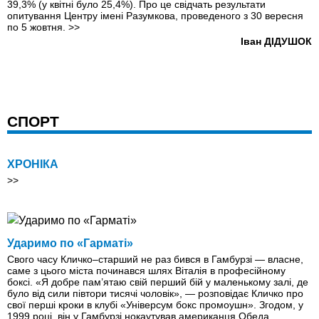
39,3% (у квітні було 25,4%). Про це свідчать результати
опитування Центру імені Разумкова, проведеного з 30 вересня
по 5 жовтня.
>>
Іван ДІДУШОК
СПОРТ
ХРОНІКА
>>
Ударимо по «Гарматі»
Свого часу Кличко–старший не раз бився в Гамбурзі — власне,
саме з цього міста починався шлях Віталія в професійному
боксі. «Я добре пам’ятаю свій перший бій у маленькому залі, де
було від сили півтори тисячі чоловік», — розповідає Кличко про
свої перші кроки в клубі «Універсум бокс промоушн». Згодом, у
1999 році, він у Гамбурзі нокаутував американця Обеда