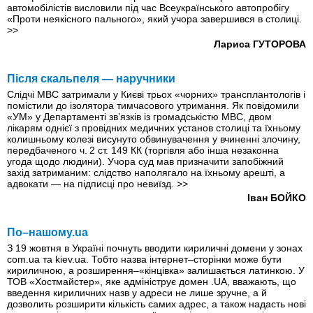
автомобілістів висловили під час Всеукраїнського автопробігу
«Проти неякісного пального», який учора завершився в столиці.
>>
Лариса ГУТОРОВА
Після скальпеля — наручники
Слідчі МВС затримали у Києві трьох «чорних» трансплантологів i
помістили до ізолятора тимчасового утримання. Як повідомили
«УМ» у Департаменті зв’язків iз громадськістю МВС, двом
лікарям однієї з провідних медичних установ столиці та їхньому
колишньому колезі висунуто обвинувачення у вчиненні злочину,
передбаченого ч. 2 ст. 149 КК (торгівля або інша незаконна
угода щодо людини). Учора суд мав призначити запобіжний
захід затриманим: слідство наполягало на їхньому арешті, а
адвокати — на підписці про невиїзд.
>>
Іван БОЙКО
По–нашому.ua
З 19 жовтня в Україні почнуть вводити кириличні домени у зонах
com.ua та kiev.ua. Тобто назва інтернет–сторінки може бути
кириличною, а розширення–«кінцівка» залишається латинкою. У
ТОВ «Хостмайстер», яке адмініструє домен .UA, вважають, що
введення кириличних назв у адреси не лише зручне, а й
дозволить розширити кількість самих адрес, а також надасть нові