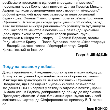
російського президентів відносно спорудження мостової
переправи через Керченську протоку. Днями Прем’єр Микола
Азаров підписав розпорядження про створення міжвідомчої
робочої групи, якій доручено затвердити план організації
будівництва. Очолив її міністр транспорту та зв’язку Костянтин
Єфименко. Загалом до складу групи увійшли 23 особи, серед
яких заступники міністра регіонального розвитку та будівництва
Ігор Соколов та міністра економіки — Олександр Сухомлин
(обох призначено заступниками голови робочої групи),
заступники мiнiстра транспорту — Олексій Баранов, голови
Ради міністрів Криму — Павло Бурлаков, голови «Укравтодору»
— Валерій Фалюш, голова «Укрморрічфлоту» Сергій
Крижанівський та інші.
>>
Георгій ШВИДЕЦЬ
Поїду на власному поїзді...
Доволі оригінально й недешево організував власну поїздку до
Криму на засідання Ради нацбезпеки та оборони керманич
Міністерства транспорту та зв’язку Костянтин Єфименко.
Нагадаємо, що Президент Янукович скликав позачергове
засідання РНБО 5 серпня у зв’язку із загрозою пожеж у країні.
Чимало членів Радбезу добиралися до Криму, де відпочивав
Президент, літаками. А пан Єфименко організував такий собі
залізничний чартер: до Сімферополя він приїхав у ВІП–вагоні.
>>
Іван БОЙКО