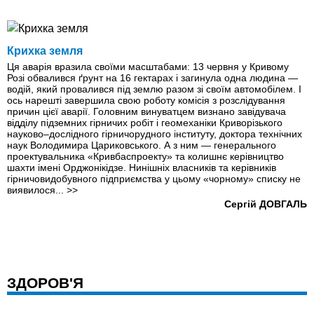
Крихка земля
Ця аварія вразила своїми масштабами: 13 червня у Кривому
Розі обвалився ґрунт на 16 гектарах і загинула одна людина —
водій, який провалився під землю разом зі своїм автомобілем. І
ось нарешті завершила свою роботу комісія з розслідування
причин цієї аварії. Головним винуватцем визнано завідувача
відділу підземних гірничих робіт і геомеханіки Криворізького
науково–дослідного гірничорудного інституту, доктора технічних
наук Володимира Цариковського. А з ним — генерального
проектувальника «Кривбаспроекту» та колишнє керівництво
шахти імені Орджонікідзе. Нинішніх власників та керівників
гірничовидобувного підприємства у цьому «чорному» списку не
виявилося...
>>
Сергій ДОВГАЛЬ
ЗДОРОВ'Я