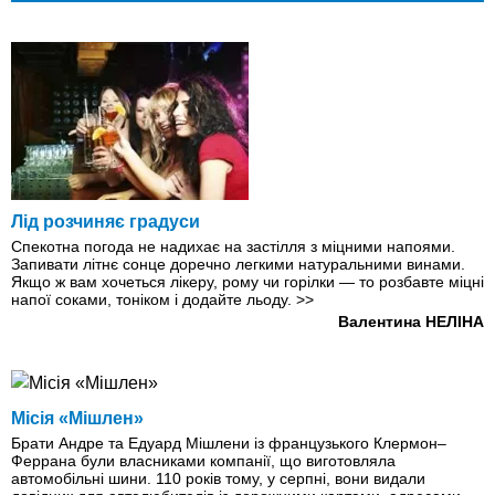
Лід розчиняє градуси
Спекотна погода не надихає на застілля з міцними напоями.
Запивати літнє сонце доречно легкими натуральними винами.
Якщо ж вам хочеться лікеру, рому чи горілки — то розбавте міцні
напої соками, тоніком і додайте льоду.
>>
Валентина НЕЛІНА
Місія «Мішлен»
Брати Андре та Едуард Мішлени із французького Клермон–
Феррана були власниками компанії, що виготовляла
автомобільнi шини. 110 років тому, у серпні, вони видали