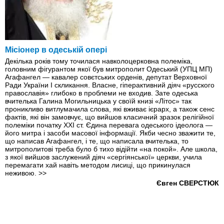
Місіонер в одеській опері
Декілька років тому точилася навколоцерковна полеміка,
головним фігурантом якої був митрополит Одеський (УПЦ МП)
Агафангел — кавалер совєтських орденів, депутат Верховної
Ради України І скликання. Власне, гіперактивний діяч «русского
православія» глибоко в проблеми не входив. Зате одеська
вчителька Галина Могильницька у своїй книзі «Літос» так
проникливо витлумачила слова, які вживає ієрарх, а також сенс
фактів, які він замовчує, що вийшов класичний зразок релігійної
полеміки початку XXI ст. Єдина перевага одеського ідеолога —
його митра і засоби масової інформації. Якби чесно зважити те,
що написав Агафангел, і те, що написала вчителька, то
митрополитові треба було б тихо відійти «на покой». Але школа,
з якої вийшов заслужений діяч «сергіянської» церкви, учила
перемагати хай навіть методом лисиці, що прикинулася
неживою.
>>
Євген СВЕРСТЮК