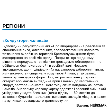
РЕГІОНИ
«Кондукторе, наливай»
Відповідний регуляторний акт «Про впорядкування реалізації та
споживання пива, алкогольних, слабоалкогольних напоїв та
тютюнових виробів на території Кременчука» днями було
затверджено на сесії міськради. Попри те, що згаданому
рішенню передувало тримісячне громадське обговорення, не
обійшлося без пристрастей і в сесійній залі. Неважко
здогадатися, що «підігрівали» їх насамперед заборонні пункти,
які «виселяють» спиртне, у тому числі й пиво, з так званих
малих архітектурних форм. Тих, які розташовані у парках і
скверах або мають вигляд «не прив’язаних» до капітальних
споруд ресторанно–кафешного типу літніх майданчиків, лотків і
наметів. Аналогічну червону картку одержав і зелений змій, який
угніздився у надто близьких (точка відліку — 30 метрів) до
житлових будинків, навчально–виховних закладів місцях, а також
на зупинках громадського транспорту.
>>
Василь НЕЇЖМАК