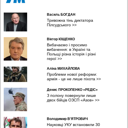
Василь БОГДАН
Тривожна тінь диктатора
Пілсудського
>>
Віктор ЮЩЕНКО
Вибачаємо і просимо
вибачення: в Україні та
Польщі різна історія і різні
герої
>>
Аліна МИХАЙЛОВА
Проблеми нової реформи:
армія - це не лише піхота
>>
Денис ПРОКОПЕНКО «РЕДІС»
З полону повернули лише
двох бійців ОЗСП «Азов»
>>
Володимир В'ЯТРОВИЧ
Науковці УКУ встановили 30
тисяч українських жертв
польських вбивств
>>