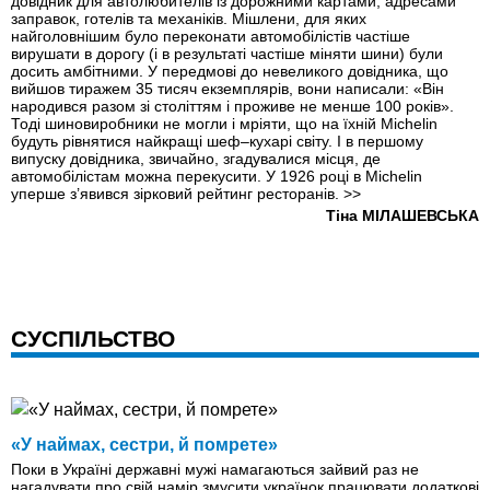
довідник для автолюбителів iз дорожними картами, адресами
заправок, готелів та механіків. Мішлени, для яких
найголовнішим було переконати автомобілістів частіше
вирушати в дорогу (і в результаті частіше міняти шини) були
досить амбітними. У передмові до невеликого довідника, що
вийшов тиражем 35 тисяч екземплярів, вони написали: «Він
народився разом зі століттям і проживе не менше 100 років».
Тоді шиновиробники не могли і мріяти, що на їхній Michelin
будуть рівнятися найкращі шеф–кухарі світу. І в першому
випуску довідника, звичайно, згадувалися місця, де
автомобілістам можна перекусити. У 1926 році в Michelin
уперше з’явився зірковий рейтинг ресторанів.
>>
Тіна МІЛАШЕВСЬКА
СУСПІЛЬСТВО
«У наймах, сестри, й помрете»
Поки в Україні державні мужі намагаються зайвий раз не
нагадувати про свій намір змусити українок працювати додаткові