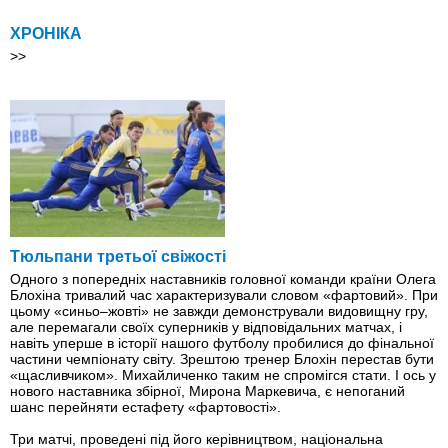
ХРОНІКА
>>
Тюльпани третьої свіжості
Одного з попередніх наставників головної команди країни Олега
Блохіна тривалий час характеризували словом «фартовий». При
цьому «синьо–жовті» не завжди демонстрували видовищну гру,
але перемагали своїх суперників у відповідальних матчах, і
навіть уперше в історії нашого футболу пробилися до фінальної
частини чемпіонату світу. Зрештою тренер Блохін перестав бути
«щасливчиком». Михайличенко таким не спромігся стати. І ось у
нового наставника збірної, Мирона Маркевича, є непоганий
шанс перейняти естафету «фартовості».
Три матчі, проведені під його керівництвом, національна