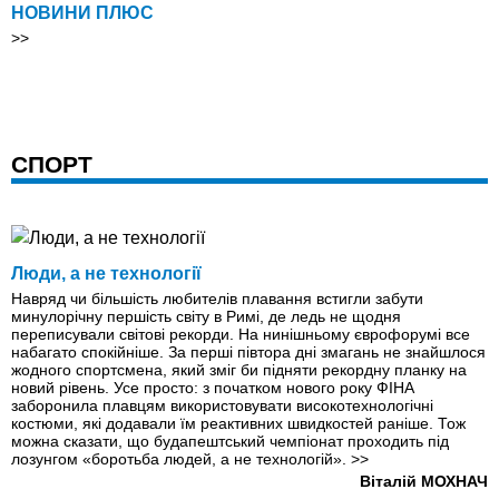
НОВИНИ ПЛЮС
>>
СПОРТ
Люди, а не технології
Навряд чи більшість любителів плавання встигли забути
минулорічну першість світу в Римі, де ледь не щодня
переписували світові рекорди. На нинішньому єврофорумі все
набагато спокійніше. За перші півтора дні змагань не знайшлося
жодного спортсмена, який зміг би підняти рекордну планку на
новий рівень. Усе просто: з початком нового року ФІНА
заборонила плавцям використовувати високотехнологічні
костюми, які додавали їм реактивних швидкостей раніше. Тож
можна сказати, що будапештський чемпіонат проходить під
лозунгом «боротьба людей, а не технологій».
>>
Віталій МОХНАЧ