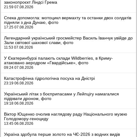
Спека допомогла: мотоцикл вермахту та останки двох солдатів
підняли з дна Дунаю, фото
17:25 07.08.2026
Легендарний український гросмейстер Василь Іванчук увійде до
Зали світової шахової слави, фото
11:53 07.08.2026
У Єкатеринбурзі палають склади Wildberries, в Криму-
атаковано аеродром «Гвардійське», фото
09:24 07.08.2026
Катастрофічна гідрологічна посуха на Дністрі
23:19 06.08.2026
Український літак з боєприпасами у Лейпцігу намагалися
підірвати дроном, фото
19:18 06.08.2026
Віктор Ющенко очолив наглядову раду Національного музею
Голодомору-геноциду
13:45 06.08.2026
Україна здобула перше золото на ЧЄ-2026 з водних видів
спорту
11:04 06.08.2026