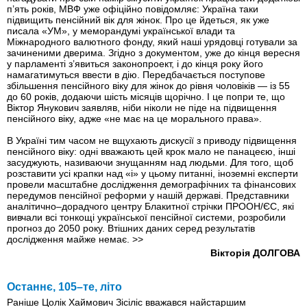
п’ять років, МВФ уже офіційно повідомляє: Україна таки
підвищить пенсійний вік для жінок. Про це йдеться, як уже
писала «УМ», у меморандумі української влади та
Міжнародного валютного фонду, який наші урядовці готували за
зачиненими дверима. Згідно з документом, уже до кінця вересня
у парламенті з’явиться законопроект, і до кінця року його
намагатимуться ввести в дію. Передбачається поступове
збільшення пенсійного віку для жінок до рівня чоловіків — із 55
до 60 років, додаючи шiсть місяців щорічно. І це попри те, що
Віктор Янукович заявляв, нiби ніколи не піде на підвищення
пенсійного віку, адже «не має на це морального права».
В Україні тим часом не вщухають дискусії з приводу підвищення
пенсійного віку: одні вважають цей крок мало не панацеєю, інші
засуджують, називаючи знущанням над людьми. Для того, щоб
розставити усі крапки над «і» у цьому питанні, іноземні експерти
провели масштабне дослідження демографічних та фінансових
передумов пенсійної реформи у нашій державі. Представники
аналітично–дорадчого центру Блакитної стрічки ПРООН/ЄС, які
вивчали всі тонкощі української пенсійної системи, розробили
прогноз до 2050 року. Втішних даних серед результатів
дослідження майже немає.
>>
Вікторія ДОЛГОВА
Останнє, 105–те, літо
Раніше Цолік Хаймович Зісіліс вважався найстаршим