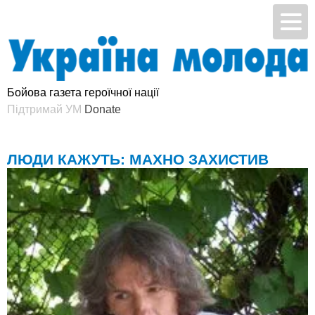
Бойова газета героїчної нації
Підтримай УМ
ЛЮДИ КАЖУТЬ: МАХНО ЗАХИСТИВ