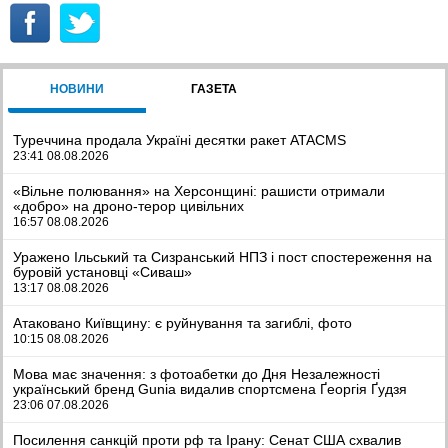
НОВИНИ
ГАЗЕТА
Туреччина продала Україні десятки ракет ATACMS
23:41 08.08.2026
«Вільне полювання» на Херсонщині: рашисти отримали
«добро» на дроно-терор цивільних
16:57 08.08.2026
Уражено Ільський та Сизранський НПЗ і пост спостереження на
буровій установці «Сиваш»
13:17 08.08.2026
Атаковано Київщину: є руйнування та загиблі, фото
10:15 08.08.2026
Мова має значення: з фотоабетки до Дня Незалежності
український бренд Gunia видалив спортсмена Ґеоргія Ґудзя
23:06 07.08.2026
Посилення санкцій проти рф та Ірану: Сенат США схвалив
законопроєкт Ліндсі Грема
21:59 07.08.2026