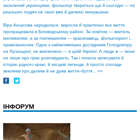
заселений українцями, фольклор твориться ще й сьогодні — по
реальних подіях не такої вже й далекої минувшини.
Віра Аннусова народилася, виросла й практично все життя
пропрацювала в Біловодському районі. За освітою — вчитель
математики, а за покликанням — краєзнавець, фольклорист і...
правозахисник. Одна з найактивніших дослідників Голодомору
на Луганщині; не виключено — в цілій Україні. А люди ж — вони
не лише про гірке розповідають. Так і почала записувати й
історію рідного краю, й місцеві легенди, й просто спогади
земляків про далеке й не дуже життя–буття...
>>
ІНФОРУМ