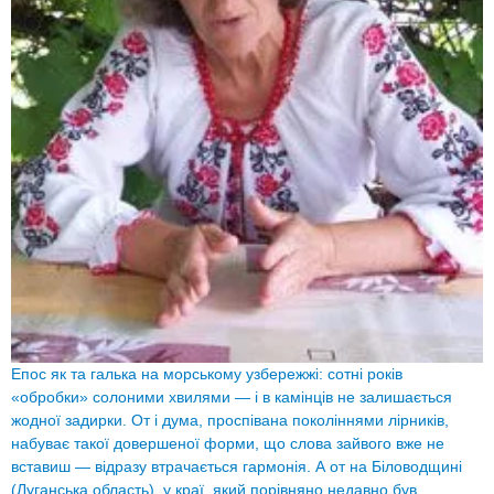
Епос як та галька на морському узбережжі: сотні років
«обробки» солоними хвилями — і в камінців не залишається
жодної задирки. От і дума, проспівана поколіннями лірників,
набуває такої довершеної форми, що слова зайвого вже не
вставиш — відразу втрачається гармонія. А от на Біловодщині
(Луганська область), у краї, який порiвняно недавно був