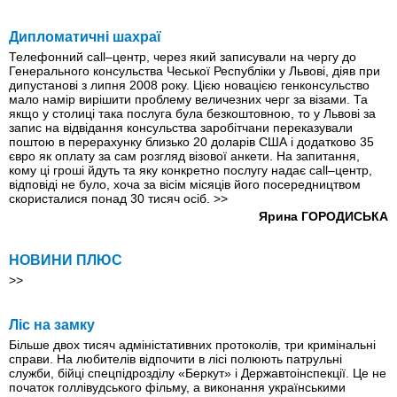
Дипломатичні шахраї
Телефонний сall–центр, через який записували на чергу до
Генерального консульства Чеської Республіки у Львові, діяв при
дипустанові з липня 2008 року. Цією новацією генконсульство
мало намір вирішити проблему величезних черг за візами. Та
якщо у столиці така послуга була безкоштовною, то у Львові за
запис на відвідання консульства заробітчани переказували
поштою в перерахунку близько 20 доларів США і додатково 35
євро як оплату за сам розгляд візової анкети. На запитання,
кому ці гроші йдуть та яку конкретно послугу надає call–центр,
відповіді не було, хоча за вiсiм місяців його посередництвом
скористалися понад 30 тисяч осіб.
>>
Ярина ГОРОДИСЬКА
НОВИНИ ПЛЮС
>>
Ліс на замку
Більше двох тисяч адміністативних протоколів, три кримінальні
справи. На любителів відпочити в лісі полюють патрульні
служби, бійці спецпідрозділу «Беркут» і Державтоінспекції. Це не
початок голлівудського фільму, а виконання українськими