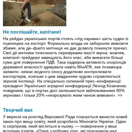
Не поспішайте, капітане!
На рейдах українських портів стоять «під парами» шість суден iз
пшеницею на експорт. Формально влада не забороняє вивозити
збіжжя, але де–факто митниця не дає дозволу покинути причал.
Свої дії митники пояснюють перевірками якості зерна: мовляв,
компанії–трейдери завищують його клас, аби вимагати більші
суми для повернення ПДВ. Така надмірна активність охоронців
державної власності здивувала навіть МінАПК, яке позавчора
заявило: немає жодного сенсу додатково контролювати
експортерів, оскільки з цим завданням чудово справляються
зернові інспекції. На спеціально скликаній прес–конференції
президент Української аграрної конфедерації Леонід Козаченко
повідомив, що в портах досі залишаються заблокованими 80%
зернових і тільки 20% «незрозуміло яким чином вивезені».
>>
Творчий жах
У вересні на розгляд Верховної Ради планується винести новий
закон про вищу освіту, який розробило Мін­освіти України. Один
із сюрпризів, який міститься в ньому, — повернення у виші
вступних іспитів. «Одна з робочих груп, які працювали над