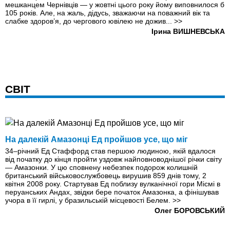
мешканцем Чернівців — у жовтні цього року йому виповнилося б
105 років. Але, на жаль, дідусь, зважаючи на поважний вік та
слабке здоров’я, до чергового ювілею не дожив...
>>
Ірина ВИШНЕВСЬКА
СВІТ
На далекій Амазонці Ед пройшов усе, що міг
34–річний Ед Стаффорд став першою людиною, якій вдалося
від початку до кінця пройти уздовж найповноводнішої річки світу
— Амазонки. У цю сповнену небезпек подорож колишній
британський військовослужбовець вирушив 859 днів тому, 2
квітня 2008 року. Стартував Ед поблизу вулканічної гори Місмі в
перуанських Андах, звідки бере початок Амазонка, а фінішував
учора в її гирлі, у бразильській місцевості Белем.
>>
Олег БОРОВСЬКИЙ