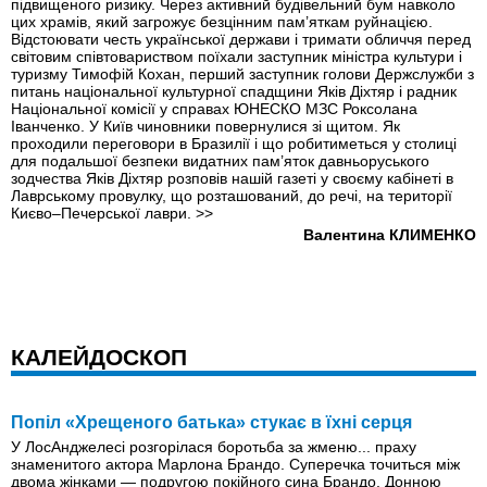
підвищеного ризику. Через активний будівельний бум навколо
цих храмів, який загрожує безцінним пам’яткам руйнацією.
Відстоювати честь української держави і тримати обличчя перед
світовим співтовариством поїхали заступник міністра культури і
туризму Тимофій Кохан, перший заступник голови Держслужби з
питань національної культурної спадщини Яків Діхтяр і радник
Національної комісії у справах ЮНЕСКО МЗС Роксолана
Іванченко. У Київ чиновники повернулися зі щитом. Як
проходили переговори в Бразилії і що робитиметься у столиці
для подальшої безпеки видатних пам’яток давньоруського
зодчества Яків Діхтяр розповів нашій газеті у своєму кабінеті в
Лаврському провулку, що розташований, до речі, на території
Києво–Печерської лаври.
>>
Валентина КЛИМЕНКО
КАЛЕЙДОСКОП
Попіл «Хрещеного батька» стукає в їхні серця
У ЛосАнджелесі розгорілася боротьба за жменю... праху
знаменитого актора Марлона Брандо. Суперечка точиться між
двома жінками — подругою покійного сина Брандо, Донною