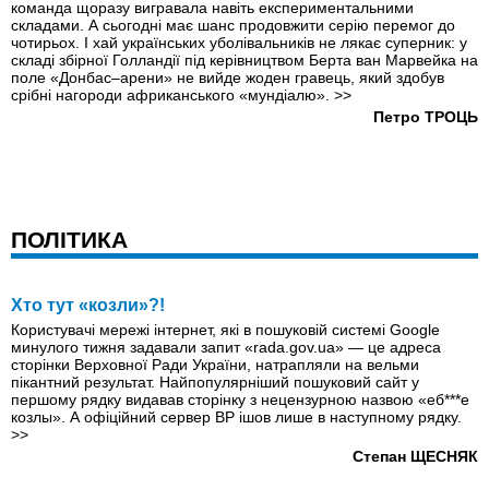
команда щоразу вигравала навіть експериментальними
складами. А сьогодні має шанс продовжити серію перемог до
чотирьох. І хай українських уболівальників не лякає суперник: у
складі збірної Голландії під керівництвом Берта ван Марвейка на
поле «Донбас–арени» не вийде жоден гравець, який здобув
срібні нагороди африканського «мундіалю».
>>
Петро ТРОЦЬ
ПОЛІТИКА
Хто тут «козли»?!
Користувачі мережі інтернет, які в пошуковій системі Google
минулого тижня задавали запит «rada.gov.ua» — це адреса
сторінки Верховної Ради України, натрапляли на вельми
пікантний результат. Найпопулярніший пошуковий сайт у
першому рядку видавав сторінку з нецензурною назвою «еб***е
козлы». А офіційний сервер ВР ішов лише в наступному рядку.
>>
Степан ЩЕСНЯК