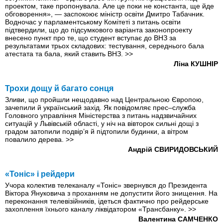
проектом, таке пропонувала. Але це поки не константа, ще йде
обговорення», — заспокоює міністр освіти Дмитро Табачник.
Водночас у парламентському Комітеті з питань освіти
підтвердили, що до підсумкового варіанта законопроекту
внесено пункт про те, що студент вступає до ВНЗ за
результатами трьох складових: тестування, середнього бала
атестата та бала, який ставить ВНЗ.
>>
Ліна КУШНІР
Трохи дощу й багато сонця
Зливи, що пройшли нещодавно над Центральною Європою,
зачепили й український захід. Як повідомляє прес–служба
Головного управління Міністерства з питань надзвичайних
ситуацій у Львівській області, у ніч на вівторок сильні дощі з
градом затопили подвір’я й підтопили будинки, а вітром
повалило дерева.
>>
Андрій СВИРИДОВСЬКИЙ
«Тоніс» і рейдери
Учора колектив телеканалу «Тоніс» звернувся до Президента
Віктора Януковича з проханням не допустити його знищення. На
переконання телевізійників, ідеться фактично про рейдерське
захоплення їхнього каналу ліквідатором «Трансбанку».
>>
Валентина САМЧЕНКО