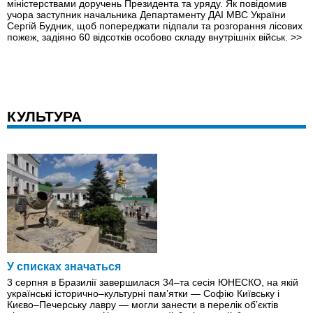
міністерствами доручень Президента та уряду. Як повідомив
учора заступник начальника Департаменту ДАІ МВС України
Сергій Будник, щоб попереджати підпали та розгорання лісових
пожеж, задіяно 60 відсотків особово складу внутрішніх військ.
>>
КУЛЬТУРА
У списках значаться
3 серпня в Бразилії завершилася 34–та сесія ЮНЕСКО, на якій
українські історично–культурні пам’ятки — Софію Київську і
Києво–Печерську лавру — могли занести в перелік об’єктів