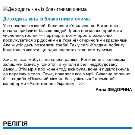
Де ходить кінь iз блакитними очима
Усе почалося з коней. Коли вони з’явилися, до Волкогонів
почало приїздити більше людей. Ірина навчилася приймати
численних гостей — партнерів, потім просто бажаючих
поспілкуватися з рідкісними в Україні чотириногими красенями.
Але ж усіх десь розселити треба! Так у селі Жолдаки поблизу
Конотопа з’явився ще один паросток зеленого туризму...
Хоча ні, все, мабуть, почалося раніше. Коли вони з чоловіком
залишили бізнес у Конотопі й купили в селі недобудовану
дачку... Втім мрія про коней тоді вже була, вона й підштовхнула
до переїзду в село. Отже, почалося все з мрії. Сучасне втілення
її — садиба «Північний ліс» на базі унікальної племінної
конеферми «Ахалтекінець України»...
>>
Алла ФЕДОРИНА
РЕЛІГІЯ
Від посту до жертви — один місяць