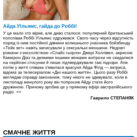
Айда Уїльямс, гайда до Роббі!
У це мало хто вірив, але диво сталося: популярний британський
поп­співак Роббі Уїльямс одружився. Свого часу через відсутність
поряд із ним постійної дівчини колишнього учасника бойзбенду
«Тейк зет» навіть записували у сексуальні меншини. Недовгі
романи з екс­солісткою «Спайс гьорлз» Джері Холлівел, акрисою
Камерон Діаз та деякими іншими жінками анітрохи не скидалися
на серйозні стосунки й лише підтверджували такі підозри. Але
потім у житті спiвака з’явилася красуня Айда Філд — актриса,
відома за телесеріалом «Дні нашого життя». Цього разу Роббі
виглядав справді закоханим, тому нікого не здивувало, коли в
листопаді минулого року він попросив Айду стати його
дружиною. Причому зробив це у прямому ефірі австралійського
радіо.
>>
Гаврило СТЕПАНЯК
СМАЧНЕ ЖИТТЯ