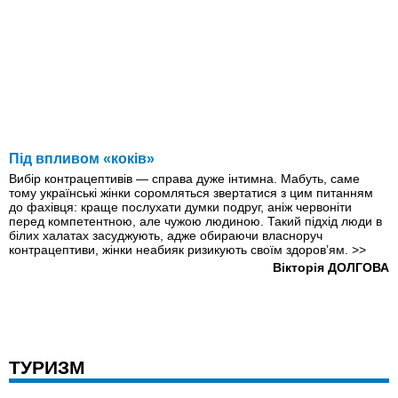
Під впливом «коків»
Вибір контрацептивів — справа дуже інтимна. Мабуть, саме
тому українські жінки соромляться звертатися з цим питанням
до фахівця: краще послухати думки подруг, аніж червоніти
перед компетентною, але чужою людиною. Такий підхід люди в
білих халатах засуджують, адже обираючи власноруч
контрацептиви, жінки неабияк ризикують своїм здоров’ям.
>>
Вікторія ДОЛГОВА
ТУРИЗМ