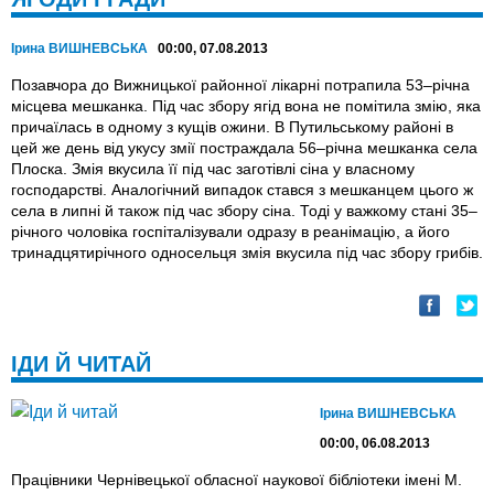
Ірина ВИШНЕВСЬКА
00:00, 07.08.2013
Позавчора до Вижницької районної лікарні потрапила 53–річна
місцева мешканка. Під час збору ягід вона не помітила змію, яка
причаїлась в одному з кущів ожини. В Путильському районі в
цей же день від укусу змії постраждала 56–річна мешканка села
Плоска. Змія вкусила її під час заготівлі сіна у власному
господарстві. Аналогічний випадок стався з мешканцем цього ж
села в липні й також під час збору сіна. Тоді у важкому стані 35–
річного чоловіка госпіталізували одразу в реанімацію, а його
тринадцятирічного односельця змія вкусила під час збору грибів.
ІДИ Й ЧИТАЙ
Ірина ВИШНЕВСЬКА
00:00, 06.08.2013
Працівники Чернівецької обласної наукової бібліотеки імені М.