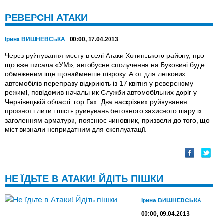
РЕВЕРСНІ АТАКИ
Ірина ВИШНЕВСЬКА
00:00, 17.04.2013
Через руйнування мосту в селі Атаки Хотинського району, про
що вже писала «УМ», автобусне сполучення на Буковині буде
обмеженим iще щонайменше півроку. А от для легкових
автомобілів переправу відкриють iз 17 квітня у реверсному
режимі, повідомив начальник Служби автомобільних доріг у
Чернівецькій області Ігор Гах. Два наскрізних руйнування
проїзної плити і шість руйнувань бетонного захисного шару із
заголенням арматури, пояснює чиновник, призвели до того, що
міст визнали непридатним для експлуатації.
НЕ ЇДЬТЕ В АТАКИ! ЙДIТЬ ПIШКИ
Ірина ВИШНЕВСЬКА
00:00, 09.04.2013