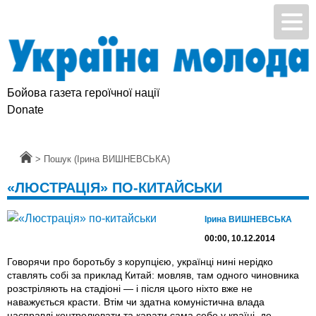
Бойова газета героїчної нації
Donate
Головна
>
Пошук (Ірина ВИШНЕВСЬКА)
«ЛЮСТРАЦІЯ» ПО-КИТАЙСЬКИ
Ірина ВИШНЕВСЬКА
00:00, 10.12.2014
Говорячи про боротьбу з корупцією, українці нині нерідко
ставлять собі за приклад Китай: мовляв, там одного чиновника
розстріляють на стадіоні — і після цього ніхто вже не
наважується красти. Втім чи здатна комуністична влада
насправді контролювати та карати сама себе у країні, де