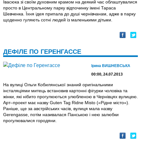
Івасюка зі своїм духовним крамом на деякий час облаштувалися
просто в Центральному парку відпочинку імені Тараса
Шевченка. Їхня ідея припала до душі чернівчанам, адже в парку
щоденно гуляють сотні людей iз маленькими дітьми.
ДЕФІЛЕ ПО ГЕРЕНГАССЕ
Ірина ВИШНЕВСЬКА
00:00, 24.07.2013
На вулиці Ольги Кобилянської знаний оригінальними
інсталяціями митець встановив картонні фігурки чоловіка та
жінки, які нібито прогулюються улюбленою в Чернівцях вулицею.
Арт–проект має назву Guten Tag Ridne Misto («Рідне місто»).
Раніше, ще за австрійських часів, вулиця мала назву
Gerengasse, потім називалася Панською і нею залюбки
прогулювалися городяни.