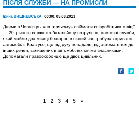
ПІСЛЯ СЛУЖБИ — НА ПРОМИСЛИ
Ірина ВИШНЕВСЬКА
00:00, 05.03.2013
Днями в Чернівцях «на гарячому» спіймали співробітника міліції
— 20–річного сержанта батальйону патрульно–постової служби,
який майже два місяці безкарно в нічний час грабував приватні
автомобілі. Крав усе, що під руку попадало, від автомагнітол до
інших речей, залишених в автомобілях їхніми власниками.
Допомагали правоохоронцю ще двоє цивільних.
1
2
3
4
5
»