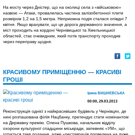
На мосту через Дністер, що на околицi села з «вiйськовою»
назвою — Атаки, провалилась частина залізобетонної плити
розміром 1,2 на 1,5 метра. Неприємна подія сталася опівдні 7
квітня. Якщо врахувати, що це дорога державного значення, а
міст проходить на кордоні Чернівецької та Хмельницької
областей, стає очевидним, який потік транспорту проходив
через переправу щодня.
КРАСИВОМУ ПРИМІЩЕННЮ — КРАСИВІ
ГРОШІ
Ірина ВИШНЕВСЬКА
00:00, 29.03.2013
Реконструкція однієї з найкрасивіших будівель у Чернівцях, де
нині розташована філія Нацбанку, претендує стати номінантом
на Державну премію. Олена Пушкова, начальник відділу
охорони культурної спадщини міськради, запевняє «УМ», що
готується таке подання, адже «реставрація проведена на дуже