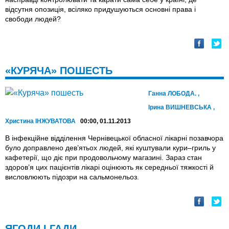
відсутня опозиція, всіляко придушуються основні права і
свободи людей?
«КУРЯЧА» ПОШЕСТЬ
Ганна ЛОБОДА.
,
Ірина ВИШНЕВСЬКА
,
Христина ІНЖУВАТОВА
00:00, 01.11.2013
В інфекційне відділення Чернівецької обласної лікарні позавчора
було доправлено дев’ятьох людей, які куштували кури–гриль у
кафетерії, що діє при продовольчому магазині. Зараз стан
здоров’я цих пацієнтів лікарі оцінюють як середньої тяжкості й
висловлюють підозри на сальмонельоз.
ЯГОДИ І ГАДИ