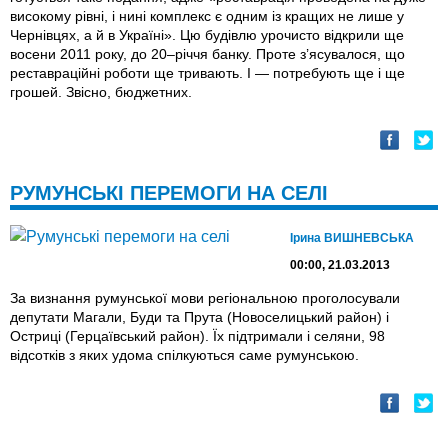
високому рівні, і нині комплекс є одним iз кращих не лише у
Чернівцях, а й в Україні». Цю будівлю урочисто відкрили ще
восени 2011 року, до 20–річчя банку. Проте з’ясувалося, що
реставраційні роботи ще тривають. І — потребують ще і ще
грошей. Звісно, бюджетних.
РУМУНСЬКI ПЕРЕМОГИ НА СЕЛI
Ірина ВИШНЕВСЬКА
00:00, 21.03.2013
За визнання румунської мови регіональною проголосували
депутати Магали, Буди та Прута (Новоселицький район) і
Остриці (Герцаївський район). Їх підтримали і селяни, 98
відсотків з яких удома спілкуються саме румунською.