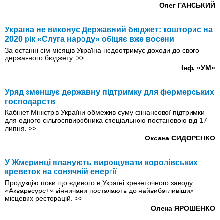
Олег ГАНСЬКИЙ
Україна не виконує Державний бюджет: кошторис на
2020 рік «Слуга народу» обіцяє вже восени
За останні сім місяців Україна недоотримує доходи до свого
державного бюджету.
>>
Інф. «УМ»
Уряд зменшує державну підтримку для фермерських
господарств
Кабінет Міністрів України обмежив суму фінансової підтримки
для одного сільгоспвиробника спеціальною постановою від 17
липня.
>>
Оксана СИДОРЕНКО
У Жмеринці планують вирощувати королівських
креветок на сонячній енергії
Продукцію поки що єдиного в Україні креветочного заводу
«Акваресурс+» вінничани постачають до найвибагливіших
місцевих ресторацій.
>>
Олена ЯРОШЕНКО