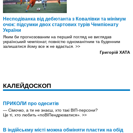
Несподіванка від дебютанта з Ковалівки та мінімум
очок: підсумки двох стартових турів Чемпіонату
України
Яким би прогнозованим на перший погляд не виглядав
український чемпіонат, повністю одноманітним та буденним
залишатися йому все ж не вдається.
>>
Григорій ХАТА
КАЛЕЙДОСКОП
ПРИКОЛИ про одеситів
— Сімочко, а ти не знаєш, хто такі ВІП-персони?
Це ті, хто любить «поВІПендрюватися».
>>
В індійськму місті можна обміняти пластик на обід