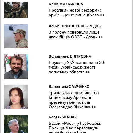
Аліна МИХАЙЛОВА
Проблеми нової реформи:
армія - це не лише піхота
>>
Денис ПРОКОПЕНКО «РЕДІС»
З полону повернули лише
двох бійців ОЗСП «Азов»
>>
Володимир В'ЯТРОВИЧ
Науковці УКУ встановили 30
тисяч українських жертв
польських вбивств
>>
Валентина САМЧЕНКО
Трипільська таємниця: на
Книжковому Арсеналі
презентували повість
Олександра Зінченка
>>
Богдан ЧЕРВАК
Басай «Рись» у Грубешові:
Польща має переглянути
лицемірну політику