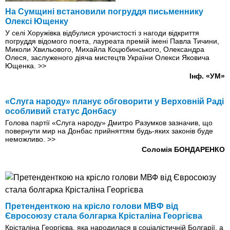
На Сумщині встановили погруддя письменнику
Олексі Ющенку
У селі Хоружівка відбулися урочистості з нагоди відкриття
погруддя відомого поета, лауреата премій імені Павла Тичини,
Миколи Хвильового, Михайла Коцюбинського, Олександра
Олеся, заслуженого діяча мистецтв України Олекси Яковича
Ющенка.
>>
Інф. «УМ»
«Слуга народу» планує обговорити у Верховній Раді
особливий статус Донбасу
Голова партії «Слуга народу» Дмитро Разумков зазначив, що
повернути мир на Донбас прийняттям будь-яких законів буде
неможливо.
>>
Соломiя БОНДАРЕНКО
Претенденткою на крісло голови МВФ від
Євросоюзу стала болгарка Крісталіна Георгiєва
Крісталіна Георгiєва, яка народилася в соціалістичній Болгарії, а