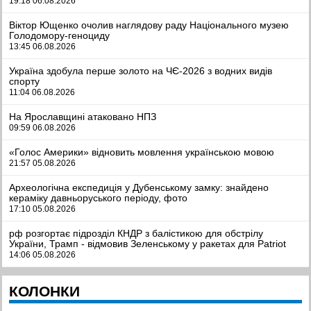
19:18 06.08.2026
Віктор Ющенко очолив наглядову раду Національного музею
Голодомору-геноциду
13:45 06.08.2026
Україна здобула перше золото на ЧЄ-2026 з водних видів
спорту
11:04 06.08.2026
На Ярославщині атаковано НПЗ
09:59 06.08.2026
«Голос Америки» відновить мовлення українською мовою
21:57 05.08.2026
Археологічна експедиція у Дубенському замку: знайдено
кераміку давньоруського періоду, фото
17:10 05.08.2026
рф розгортає підрозділ КНДР з балістикою для обстрілу
України, Трамп - відмовив Зеленському у ракетах для Patriot
14:06 05.08.2026
Мистецтво, що об’єднує: як понад 300 італійських дітей
КОЛОНКИ
відкривали для себе Україну, фото
12:03 05.08.2026