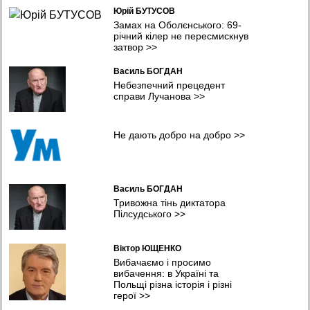
Юрій БУТУСОВ
Масована атака Києва та області: значні руйнування, десятки
загиблих та поранених, фото
Замах на Оболєнського: 69-
09:41 05.08.2026
річний кілер не пересмискнув
затвор
>>
Легкозаймисті проблеми. Чому пальне стрімко дорожчає та чи
загрожує дефіцит?
Василь БОГДАН
09:11 05.08.2026
Небезпечний прецедент
справи Лучанова
>>
Полонений, а не дезертир. Вйськовому з Полтавщини
знадобився ще рік, щоб відновити справедливість
08:38 05.08.2026
Не дають добро на добро
>>
У Хмельницькому планують створити систему
відеоспостереження та відеоаналітики з ШІ
08:04 05.08.2026
Василь БОГДАН
Тривожна тінь диктатора
Пілсудського
>>
Віктор ЮЩЕНКО
Вибачаємо і просимо
вибачення: в Україні та
Польщі різна історія і різні
герої
>>