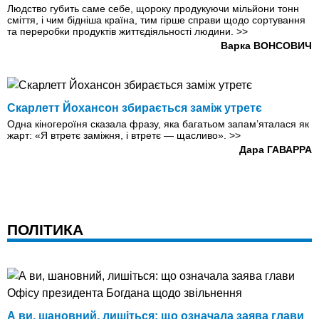
Людство губить саме себе, щороку продукуючи мільйони тонн
сміття, і чим бідніша країна, тим гірше справи щодо сортування
та переробки продуктів життєдіяльності людини.
>>
Варка ВОНСОВИЧ
Скарлетт Йохансон збирається заміж утретє
Одна кіногероїня сказала фразу, яка багатьом запам’яталася як
жарт: «Я втретє заміжня, і втретє — щасливо».
>>
Дара ГАВАРРА
ПОЛІТИКА
А ви, шановний, лишіться: що означала заява глави