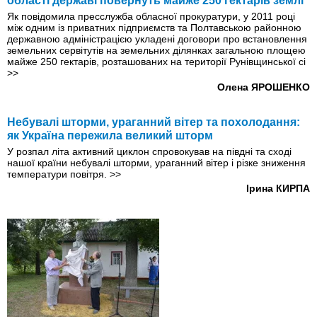
області державі повернуть майже 250 гектарів землі
Як повідомила пресслужба обласної прокуратури, у 2011 році
між одним iз приватних підприємств та Полтавською районною
державною адміністрацією укладені договори про встановлення
земельних сервітутів на земельних ділянках загальною площею
майже 250 гектарів, розташованих на території Рунівщинської сі
>>
Олена ЯРОШЕНКО
Небувалі шторми, ураганний вітер та похолодання:
як Україна пережила великий шторм
У розпал літа активний циклон спровокував на півдні та сході
нашої країни небувалі шторми, ураганний вітер i різке зниження
температури повітря.
>>
Ірина КИРПА