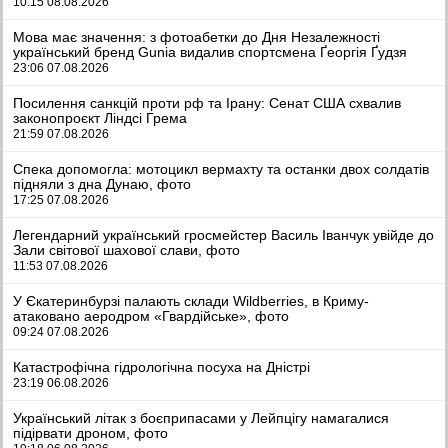
10:15 08.08.2026
Мова має значення: з фотоабетки до Дня Незалежності
український бренд Gunia видалив спортсмена Ґеоргія Ґудзя
23:06 07.08.2026
Посилення санкцій проти рф та Ірану: Сенат США схвалив
законопроєкт Ліндсі Грема
21:59 07.08.2026
Спека допомогла: мотоцикл вермахту та останки двох солдатів
підняли з дна Дунаю, фото
17:25 07.08.2026
Легендарний український гросмейстер Василь Іванчук увійде до
Зали світової шахової слави, фото
11:53 07.08.2026
У Єкатеринбурзі палають склади Wildberries, в Криму-
атаковано аеродром «Гвардійське», фото
09:24 07.08.2026
Катастрофічна гідрологічна посуха на Дністрі
23:19 06.08.2026
Український літак з боєприпасами у Лейпцігу намагалися
підірвати дроном, фото