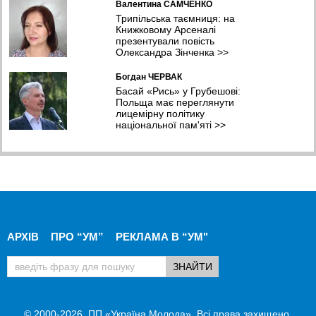
Валентина САМЧЕНКО
Трипільська таємниця: на
Книжковому Арсеналі
презентували повість
Олександра Зінченка
>>
Богдан ЧЕРВАК
Басай «Рись» у Грубешові:
Польща має переглянути
лицемірну політику
національної пам'яті
>>
АРХІВ
ПРО “УМ”
РЕКЛАМА В “УМ"
© 2000-2026, ПП «Україна Молода». Всі права захищено.