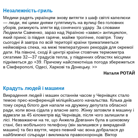
Незалежність-гриль
Медики радять українцям знову витягти з шаф світлі капелюхи
— люди, які цими днями гулятимуть на вулиці без головних
уборів, ризикують злягти від сонячного удару. За словами
Людмили Савченко, зараз над Україною «завис» антициклон,
який приніс із півдня гаряче, майже тропічне, повітря. Тому
сьогодні й завтра по всій території країни триматиметься
неймовірна спека, на межі температурних рекордів для окремої
дати. На півночі, сході й центрі країни стовпчик термометра
сягатиме 32—37 градусів тепла, у південних областях місцями
підніметься до +39. Причому найспекотніша погода збережеться
в Сімферополі, Одесі, Харкові та Донецьку.
>>
Наталя РОТАЙ
Крадуть людей і машини
Викрадення людей і машин останнім часом у Чернівцях стало
темою прес-конференцій міліцейського начальства. Кілька днів
тому серед білого дня напали на дружину депутата обласної
ради, коли вона сідала у власне авто. Жінку затовкли в машину і
відвезли за 45 кілометрів від Чернівців, після чого залишили в
лісі. Незважаючи на те, що Анжела Довганич була в шоковому
стані, без мобільного телефону (він залишився у викраденій
машині) та без взуття, через певний час вона добралася до
найближчої сільради і викликала правоохоронців. Віктор