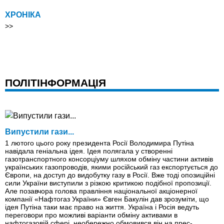
ХРОНІКА
>>
ПОЛІТІНФОРМАЦІЯ
Випустили гази...
1 лютого цього року президента Росії Володимира Путіна
навідала геніальна ідея. Ідея полягала у створенні
газотранспортного консорціуму шляхом обміну частини активiв
українських газопроводiв, якими російський газ експортується до
Європи, на доступ до видобутку газу в Росії. Вже тоді опозиційні
сили України виступили з різкою критикою подібної пропозиції.
Але позавчора голова правління національної акціонерної
компанії «Нафтогаз України» Євген Бакулін дав зрозуміти, що
ідея Путіна таки має право на життя. Україна і Росія ведуть
переговори про можливі варіанти обміну активами в
нафтогазовій сфері, необережно обмовився він на прес-