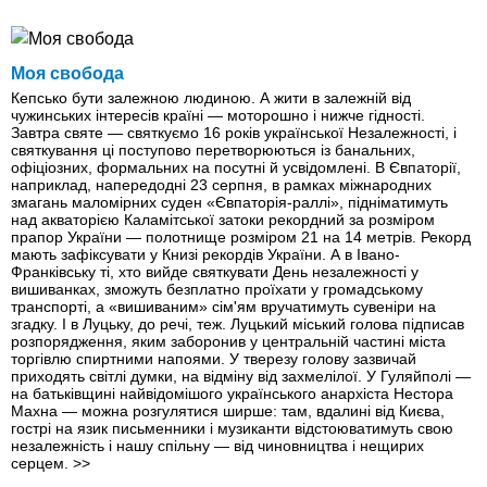
Моя свобода
Кепсько бути залежною людиною. А жити в залежній від
чужинських інтересів країні — моторошно і нижче гідності.
Завтра святе — святкуємо 16 років української Незалежності, і
святкування ці поступово перетворюються із банальних,
офіціозних, формальних на посутні й усвідомлені. В Євпаторії,
наприклад, напередодні 23 серпня, в рамках міжнародних
змагань маломірних суден «Євпаторія-раллі», підніматимуть
над акваторією Каламітської затоки рекордний за розміром
прапор України — полотнище розміром 21 на 14 метрів. Рекорд
мають зафіксувати у Книзі рекордів України. А в Івано-
Франківську ті, хто вийде святкувати День незалежності у
вишиванках, зможуть безплатно проїхати у громадському
транспорті, а «вишиваним» сім'ям вручатимуть сувеніри на
згадку. І в Луцьку, до речі, теж. Луцький міський голова підписав
розпорядження, яким заборонив у центральній частині міста
торгівлю спиртними напоями. У тверезу голову зазвичай
приходять світлі думки, на відміну від захмелілої. У Гуляйполі —
на батьківщині найвідомішого українського анархіста Нестора
Махна — можна розгулятися ширше: там, вдалині від Києва,
гострі на язик письменники і музиканти відстоюватимуть свою
незалежність і нашу спільну — від чиновництва і нещирих
серцем.
>>