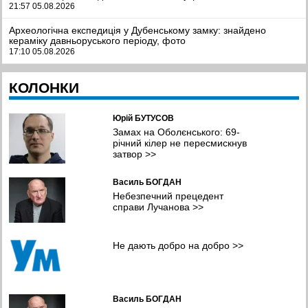
21:57 05.08.2026
Археологічна експедиція у Дубенському замку: знайдено
кераміку давньоруського періоду, фото
17:10 05.08.2026
рф розгортає підрозділ КНДР з балістикою для обстрілу
КОЛОНКИ
України, Трамп - відмовив Зеленському у ракетах для Patriot
14:06 05.08.2026
Юрій БУТУСОВ
Мистецтво, що об’єднує: як понад 300 італійських дітей
відкривали для себе Україну, фото
Замах на Оболєнського: 69-
12:03 05.08.2026
річний кілер не пересмискнув
затвор
>>
Масована атака Києва та області: значні руйнування, десятки
загиблих та поранених, фото
Василь БОГДАН
09:41 05.08.2026
Небезпечний прецедент
справи Лучанова
>>
Легкозаймисті проблеми. Чому пальне стрімко дорожчає та чи
загрожує дефіцит?
09:11 05.08.2026
Не дають добро на добро
>>
Полонений, а не дезертир. Вйськовому з Полтавщини
знадобився ще рік, щоб відновити справедливість
08:38 05.08.2026
Василь БОГДАН