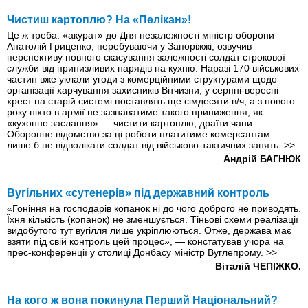
Чистиш картоплю? На «Пелікан»!
Це ж треба: «акурат» до Дня незалежності міністр оборони
Анатолій Гриценко, перебуваючи у Запоріжжі, озвучив
перспективу повного скасування залежності солдат строкової
служби від принизливих нарядів на кухню. Наразі 170 військових
частин вже уклали угоди з комерційними структурами щодо
організації харчування захисників Вітчизни, у серпні-вересні
хрест на старій системі поставлять ще сімдесяти в/ч, а з нового
року ніхто в армії не зазнаватиме такого приниження, як
«кухонне заслання» — чистити картоплю, драїти чани...
Оборонне відомство за ці роботи платитиме комерсантам —
лише б не відволікати солдат від військово-тактичних занять.
>>
Андрій БАГНЮК
Вугільних «сутенерів» під державний контроль
«Гоніння на господарів копанок ні до чого доброго не приводять.
Їхня кількість (копанок) не зменшується. Тіньові схеми реалізації
видобутого тут вугілля лише укріплюються. Отже, держава має
взяти під свій контроль цей процес», — констатував учора на
прес-конференції у столиці Донбасу міністр Вуглепрому.
>>
Віталій ЧЕПІЖКО.
На кого ж вона покинула Перший Національний?