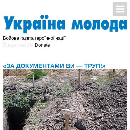
Бойова газета героїчної нації
Підтримай УМ
«ЗА ДОКУМЕНТАМИ ВИ — ТРУП!»