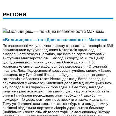
РЕГІОНИ
«Вольницею» — по «Дню незалежності з Махном»
По завершенні минулорічного фесту заангажовані запорізькі ЗМІ
оприлюднили купу упереджених матеріалів щодо ледь не
аморальності заходу (нагадаю, що його співорганізаторами
виступили Міністерство сім'ї, молоді і спорту, МВС та Центр
дослідження політичних цінностей Олеся Донія). «Про
махновське свято, що відбулося без махновців», «Столичний
пісатєль Лесь Подєрєвянскій шокіровал гуляйпольцев», «Такого
фестивалю у Гуляйполі більше не буде» — невеличка дещиця
заголовків з обласних газет. Нестандартне дійство справдi не
вписувалося у «совкове» мислення далеких від мистецьких ноу-
хау посадовців і пересічних громадян. Саме тому, нагадаю,
ледь не зірвалася акція «Томатний лідер нації»: з усіх облавків і
ринків Гуляйполя несподівано зник необхідний атрибут —
помідори, і їх довелося терміново звозити з навколишніх сіл!..
Тому усі бажаючі таки змогли хвацько жбурляти помідорами у
вивішені півдюжини портретів лідерів українського бомонду
(найбільше «пострілів» дісталося торік намальованому Віктору