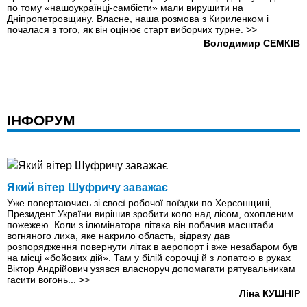
по тому «нашоукраїнці-самбісти» мали вирушити на
Дніпропетровщину. Власне, наша розмова з Кириленком і
почалася з того, як він оцінює старт виборчих турне.
>>
Володимир СЕМКІВ
ІНФОРУМ
Який вiтер Шуфричу заважає
Уже повертаючись зі своєї робочої поїздки по Херсонщині,
Президент України вирішив зробити коло над лісом, охопленим
пожежею. Коли з ілюмінатора літака він побачив масштаби
вогняного лиха, яке накрило область, відразу дав
розпорядження повернути літак в аеропорт і вже незабаром був
на місці «бойових дій». Там у білій сорочці й з лопатою в руках
Віктор Андрійович узявся власноруч допомагати рятувальникам
гасити вогонь...
>>
Ліна КУШНІР