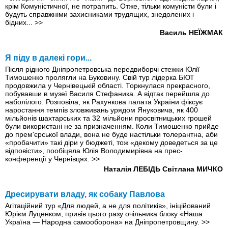
крім Комуністичної, не потрапить. Отже, тільки комуністи були і
будуть справжніми захисниками трудящих, знедолених і
бідних...
>>
Василь НЕЇЖМАК
Я піду в далекі гори...
Після рідного Дніпропетровська передвиборчі стежки Юлії
Тимошенко пролягли на Буковину. Свій тур лідерка БЮТ
продовжила у Чернівецькій області. Торкнулася прекрасного,
побувавши в музеї Василя Стефаника. А відтак перейшла до
наболілого. Розповіла, як Рахункова палата України фіксує
наростання темпів зловживань урядом Януковича, як 400
мільйонів шахтарських та 32 мільйони просвітницьких грошей
були використані не за призначенням. Коли Тимошенко прийде
до прем'єрської влади, вона не буде настільки толерантна, аби
«пробачити» такі діри у бюджеті, тож «декому доведеться за це
відповісти», пообіцяла Юлія Володимирівна на прес-
конференції у Чернівцях.
>>
Наталія ЛЕБІДЬ
Світлана МИЧКО
Дресирувати владу, як собаку Павлова
Агітаційний тур «Для людей, а не для політиків», ініційований
Юрієм Луценком, привів цього разу очільника блоку «Наша
Україна — Народна самооборона» на Дніпропетровщину.
>>