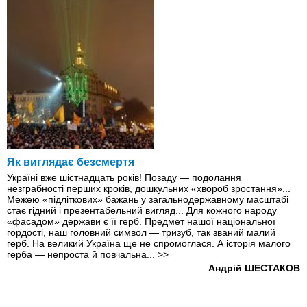
Як виглядає безсмертя
Україні вже шістнадцать років! Позаду — подолання
незграбності перших крокiв, дошкульних «хвороб зростання»...
Межею «підліткових» бажань у загальнодержавному масштабі
стає гідний і презентабельний вигляд... Для кожного народу
«фасадом» держави є її герб. Предмет нашої національної
гордості, наш головний символ — тризуб, так званий малий
герб. На великий Україна ще не спромоглася. А історія малого
герба — непроста й повчальна...
>>
Андрій ШЕСТАКОВ