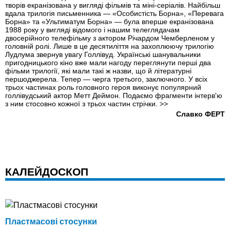
творів екранізована у вигляді фільмів та міні-серіалів. Найбільш
вдала трилогія письменника — «Особистість Борна», «Перевага
Борна» та «Ультиматум Борна» — була вперше екранізована
1988 року у вигляді відомого і нашим телеглядачам
двосерійного телефільму з актором Річардом Чемберленом у
головній ролі. Лише в це десятиліття на захоплюючу трилогію
Лудлума звернув увагу Голлівуд. Українські шанувальники
пригодницького кіно вже мали нагоду переглянути перші два
фільми трилогії, які мали такі ж назви, що й літературні
першоджерела. Тепер — черга третього, заключного. У всіх
трьох частинах роль головного героя виконує популярний
голлівудський актор Метт Деймон. Подаємо фрагменти інтерв'ю
з ним стосовно кожної з трьох частин стрічки.
>>
Славко ФЕРТ
КАЛЕЙДОСКОП
Пластмасові стосунки