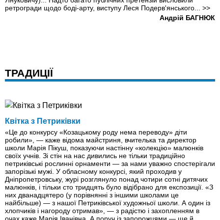
Януковичу)... Надто багато публічних претензій висловили
ретрогради щодо боді-арту, виступу Леся Подерв'янського...
>>
Андрій БАГНЮК
ТРАДИЦІЇ
Квітка з Петриківки
«Це до конкурсу «Козацькому роду нема переводу» діти
робили», — каже відома майстриня, вчителька та директор
школи Марія Пікуш, показуючи настінну «колекцію» малюнків
своїх учнів. Зі стін на нас дивились не тільки традиційно
петриківські рослинні орнаменти — за нами уважно спостерігали
запорізькі мужі. У обласному конкурсі, який проходив у
Дніпропетровську, журі розглянуло понад чотири сотні дитячих
малюнків, і тільки сто тридцять було відібрано для експозиції. «З
них дванадцятеро (у порівнянні з іншими школами це
найбільше) — з нашої Петриківської художньої школи. А один із
хлопчиків і нагороду отримав», — з радістю і захопленням в
очах каже Марія Іванівна. А поруч із запорожцями — ще й