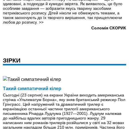
здивовані, а подекуди й кумедні звірята. Як виявилось, це було
особливе завдання — зобразити якусь тварину засобами
петриківського розпису. Дітей ніколи не обмежують темами, а
також заохочують до їх творчого вирішення, так прищеплюючи
любов до розпису.
>>
Соломія СКОРИК
ЗІРКИ
Такий симпатичний кілер
Сьогодні (23 серпня) на екрани України виходить американська
стрічка «Ультиматум Борна», яку зняв британський режисер Пол
Грінграсс. Цей напружений та драматичний трилер є
екранізацією останньої частини трилогії американського
письменника Річарда Лудлума (1927—2001). Лудлум належав
до найбільш вдалих авторів пригодницького жанру. 29
написаних ним романів-трилерів розійшлися у світі на 32 мовах
загальним накладом більше 210 млн. примірників. Частина його