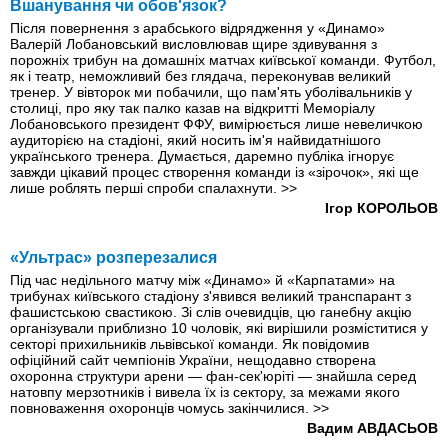
Вшанування чи обов'язок?
Після повернення з арабського відрядження у «Динамо»
Валерій Лобановський висловлював щире здивування з
порожніх трибун на домашніх матчах київської команди. Футбол,
як і театр, неможливий без глядача, переконував великий
тренер. У вівторок ми побачили, що пам'ять уболівальників у
столиці, про яку так палко казав на відкритті Меморіалу
Лобановського президент ФФУ, вимірюється лише невеличкою
аудиторією на стадіоні, який носить ім'я найвидатнішого
українського тренера. Думається, даремно публіка ігнорує
завжди цікавий процес створення команди із «зірочок», які ще
лише роблять перші спроби спалахнути.
>>
Ігор КОРОЛЬОВ
«Ультрас» розперезалися
Під час недільного матчу між «Динамо» й «Карпатами» на
трибунах київського стадіону з'явився великий транспарант з
фашистською свастикою. Зі слів очевидців, цю ганебну акцію
організували приблизно 10 чоловік, які вирішили розміститися у
секторі прихильників львівської команди. Як повідомив
офіційний сайт чемпіонів України, нещодавно створена
охоронна структури арени — фан-сек'юріті — знайшла серед
натовпу мерзотників і вивела їх із сектору, за межами якого
повноваження охоронців чомусь закінчилися.
>>
Вадим АВДАСЬОВ