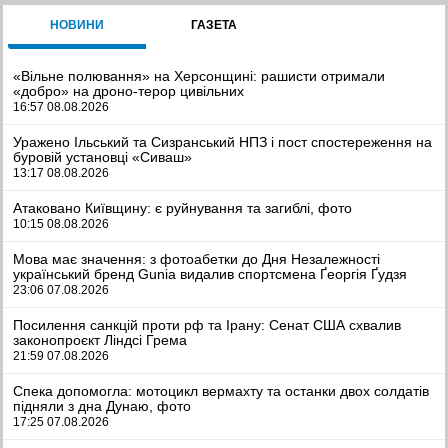
НОВИНИ
ГАЗЕТА
«Вільне полювання» на Херсонщині: рашисти отримали
«добро» на дроно-терор цивільних
16:57 08.08.2026
Уражено Ільський та Сизранський НПЗ і пост спостереження на
буровій установці «Сиваш»
13:17 08.08.2026
Атаковано Київщину: є руйнування та загиблі, фото
10:15 08.08.2026
Мова має значення: з фотоабетки до Дня Незалежності
український бренд Gunia видалив спортсмена Ґеоргія Ґудзя
23:06 07.08.2026
Посилення санкцій проти рф та Ірану: Сенат США схвалив
законопроєкт Ліндсі Грема
21:59 07.08.2026
Спека допомогла: мотоцикл вермахту та останки двох солдатів
підняли з дна Дунаю, фото
17:25 07.08.2026