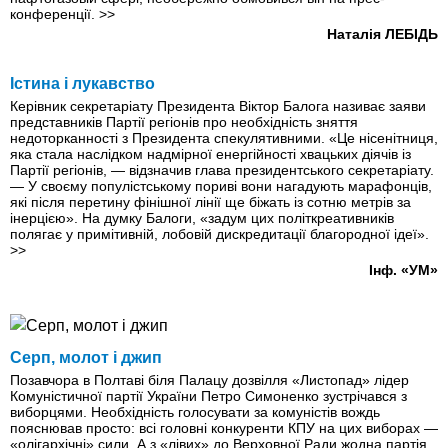
конференції.
>>
Наталія ЛЕБІДЬ
Iстина i лукавство
Керівник секретаріату Президента Віктор Балога називає заяви
представників Партії регіонів про необхідність зняття
недоторканності з Президента спекулятивними. «Це нісенітниця,
яка стала наслідком надмірної енергійності хвацьких діячів із
Партії регіонів, — відзначив глава президентського секретаріату.
— У своєму популістському пориві вони нагадують марафонців,
які після перетину фінішної лінії ще біжать із сотню метрів за
інерцією». На думку Балоги, «задум цих політкреативників
полягає у примітивній, лобовій дискредитації благородної ідеї».
>>
Інф. «УМ»
Серп, молот і джип
Позавчора в Полтаві біля Палацу дозвілля «Листопад» лідер
Комуністичної партії України Петро Симоненко зустрічався з
виборцями. Необхідність голосувати за комуністів вождь
пояснював просто: всі головні конкуренти КПУ на цих виборах —
«олігархічні» сили. А з «лівих» до Верховної Ради жодна партія,