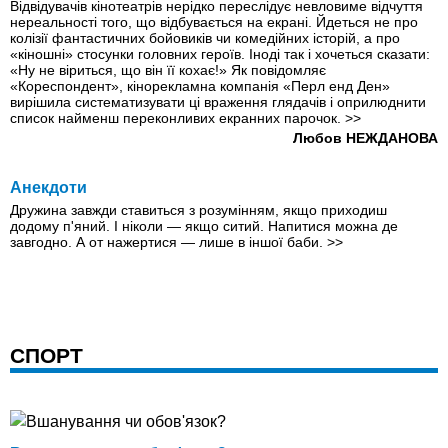
Відвідувачів кінотеатрів нерідко переслідує невловиме відчуття
нереальності того, що відбувається на екрані. Йдеться не про
колізії фантастичних бойовиків чи комедійних історій, а про
«кіношні» стосунки головних героїв. Іноді так і хочеться сказати:
«Ну не віриться, що він її кохає!» Як повідомляє
«Кореспондент», кінорекламна компанія «Перл енд Ден»
вирішила систематизувати ці враження глядачів і оприлюднити
список найменш переконливих екранних парочок.
>>
Любов НЕЖДАНОВА
Анекдоти
Дружина завжди ставиться з розумінням, якщо приходиш
додому п'яний. І ніколи — якщо ситий. Напитися можна де
завгодно. А от нажертися — лише в іншої баби.
>>
СПОРТ