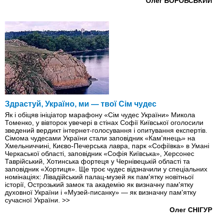
Олег БОРОВСЬКИЙ
Здрастуй, Україно, ми — твої Сім чудес
Як і обіцяв ініціатор марафону «Сім чудес України» Микола
Томенко, у вівторок увечері в стінах Софії Київської оголосили
зведений вердикт інтернет-голосування і опитування експертів.
Сімома чудесами України стали заповідник «Кам'янець» на
Хмельниччині, Києво-Печерська лавра, парк «Софіївка» в Умані
Черкаської області, заповідник «Софія Київська», Херсонес
Таврійський, Хотинська фортеця у Чернівецькій області та
заповідник «Хортиця». Ще троє чудес відзначили у спеціальних
номінаціях: Лівадійський палац-музей як пам'ятку новітньої
історії, Острозький замок та академію як визначну пам'ятку
духовної України і «Музей-писанку» — як визначну пам'ятку
сучасної України.
>>
Олег СНІГУР