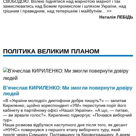
СВОБОДОЮ. Волею піднятися над марнотою марнот і так
замислюватись над Божим промислом і шляхом України, над
грішним і праведним, над теперішнім і майбутнім...
>>
Наталія ЛЕБІДЬ
ПОЛІТИКА ВЕЛИКИМ ПЛАНОМ
В'ячеслав КИРИЛЕНКО: Ми змогли повернути довiру
людей
«В «України молодої» диктофони добре пишуть?» — запитав
Кириленко, щойно кореспондент «УМ» переступив поріг його
кабінету в партійному офісі «Нашої України». «А що, — питаю,
— ви зірвали голос?». Кириленко підморгує: «Почався виборчий
тур».
Наша розмова відбулася наступного дня після того, як десант
«НУНС» повернувся з першого етапу виборчого туру, який
проліг через Сумщину, Полтавщину та Кіровоградщину. А днем