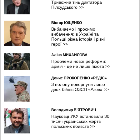
Тривожна тінь диктатора
Пілсудського
>>
Віктор ЮЩЕНКО
Вибачаємо і просимо
вибачення: в Україні та
Польщі різна історія і різні
герої
>>
Аліна МИХАЙЛОВА
Проблеми нової реформи:
армія - це не лише піхота
>>
Денис ПРОКОПЕНКО «РЕДІС»
З полону повернули лише
двох бійців ОЗСП «Азов»
>>
Володимир В'ЯТРОВИЧ
Науковці УКУ встановили 30
тисяч українських жертв
польських вбивств
>>