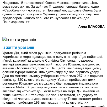
Національній телекомпанії Олена Мозгова присвятила шість
років свого життя. За цей час їй вдалося справді багато, одне
«Євробачення» чого варте! Пригадаймо, що саме Олена була
одним із ініціаторів участі України у цьому конкурсі й тодішнім
продюсером нашого першого конкурсанта Олександра
Пономарьова.
>>
Алла ВЛАСОВА
Із життя ураганів
Ураган Дін, який після руйнівної прогулянки регіоном
Карибського моря підвищив свою силу з четвертої до найвищої,
п'ятої, категорії за шкалою Сапфіра-Сімпсона, позавчора
ввечері атакував мексиканський півострів Юкатан, повідомляє
агенція «Ассошіейтед пресс». На щастя, він оминув при цьому
елітний курорт Канкун. Швидкість вітру під час першого удару
Діна по мексиканському узбережжю становила 257, а в поривах
навіть до 320 кілометрів за годину. Ураган пройшовся тими
регіонами Юкатану, де мешкають бідні нащадки індіанського
племені Майя. Вітри супроводжувалися зливами та хвилями
висотою від чотирьох до шести метрів на морі. Дін зачепив не
лише Юкатан, а й території Белізе, Гватемали, Гондурасу та
південної частини американського штату Техас, загалом регіон
площею приблизно 195 тис. квадратних кілометрів.
>>