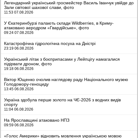
Легендарний український гросмейстер Василь Іванчук увійде до
Зали світової шахової слави, фото
11:53 07.08.2026
У Єкатеринбурзі палають склади Wildberries, в Криму-
атаковано аеродром «Гвардійське», фото
09:24 07.08.2026
Катастрофічна гідрологічна посуха на Дністрі
23:19 06.08.2026
Український літак з боєприпасами у Лейпцігу намагалися
підірвати дроном, фото
19:18 06.08.2026
Віктор Ющенко очолив наглядову раду Національного музею
Голодомору-геноциду
13:45 06.08.2026
Україна здобула перше золото на ЧЄ-2026 з водних видів
спорту
11:04 06.08.2026
На Ярославщині атаковано НПЗ
09:59 06.08.2026
«Голос Америки» відновить мовлення українською мовою