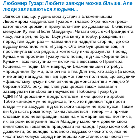
Любомир Гузар: Любити завжди можна більше. Але
люди залишаються людьми...
Збіглося так, що у день моєї зустрічі з Блаженнійшим
Любомиром кардиналом Гузаром, главою Української греко-
католицької церкви, я прикупила-таки до домашньої бібліотеки
мемуари Кучми «Після Майдану». Читати опус екс-Президента
часу, ясна річ, не було. Всунула книгу в торбу, розкривши її
перед тим один раз — навмання на надцятій сторінці, де око
відразу вихопило ім'я: «Гузар». Ото вже був цікавий збіг, і я
проглянула кілька рядків, з контексту яких зрозуміла: Леонід
Кучма «не простив» Гузару його позиції під час «України без
Кучми» і всіх наступних — включно з відставкою Прем'єра
Ющенка — подій. Втім навряд чи Блаженнійший потребує
«прощення» Кучми, але річ не в тім. Для тих, хто забув (а може,
й не знав) нагадую: як і від відомої трійки політиків, що засудили
«фашистську чуму» після зіткнень демонстрантів з міліцією 9
березня 2001 року, від глав усіх церков також вимагали
затаврувати ганьбою антикучмістів. Любомир Гузар був
ЄДИНИМ церковним предстоятелем, який цього не зробив.
Тобто «анафему» не підписав, тих, хто піднявся тоді проти
влади — не засудив, під світського «царя» не прогнувся. Таким
він був шість років тому, таким лишається і тепер — з гіркими
словами про невиправданi надії на «помаранчевих» політиків,
які за роки вовтузіння після Майдану мало чим довели свою
винятковість і здатність працювати на народ. Гузар може собі це
дозволити, бо володіє головною людською чеснотою, яка не
числиться чомусь серед найперших християнських чеснот —