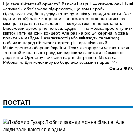
Що таке військовий оркестр? Вальси і марші — скажуть одні. Інші
«служиві» обов'язково підкреслять, що там нероби
відсиджуються, бо в дудку легше дути, ніж у наряди ходити. Але
їздити на «Уралі» чи стріляти з автомата можна навчитися за
місяць, а грати на саксофоні — комусь і життя не вистачить.
Військовий оркестр не почуєш щодня — не можна просто купити
квиток і піти на їхній концерт. Але раз на рік, 24 серпня, можна
прийти на майдан Незалежності (або ввімкнути телевізор) і
побачити парад військових оркестрів, організований
Міністерством оборони України. Тож які сюрпризи чекають киян
та гостей міста цього разу, ми вирішили запитати військового
диригента Оркестру почесної варти, 35-річного Михайла
Рябоконя. Для колективу це буде вже восьмий парад.
>>
Ольга ЖУК
ПОСТАТІ