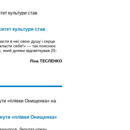
итет культури став
ласти в неї свою душу і серце.
вкласти себе!» — так пояснює
 який днями відсвяткував 25-
Ліна ТЕСЛЕНКО
нути «плівки Онищенка»
ихнулося. Депутат-утікач