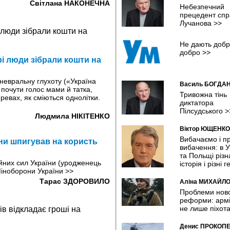
інфраструктури
Світлана НАКОНЕЧНА
Небезпечний
19:22 04.08.2026
прецедент спр
Лучанова
>>
Місіс Земля Інтернешенл-2026 
красуня з Рівного
17:14 04.08.2026
Не дають добр
добро
>>
рі люди зібрали кошти на
Висновки для майбутнього:
єврокубкову кваліфікацію прод
лише «Шахтар»?
невральну глухоту («Україна
16:19 04.08.2026
Василь БОГДА
 почути голос мами й татка,
Тривожна тінь
ревах, як сміються однолітки.
Уражено пункт ФСБ,автомобіль
диктатора
залізничний мости, та інші об'єк
Пілсудського
>
Людмила НІКІТЕНКО
противника – Генштаб
15:55 04.08.2026
Віктор ЮЩЕНКО
Вибачаємо і п
ни шпигував на користь
Майже 1,4 тис. правоохоронців
вибачення: в У
підозрюється у зраді та співпрац
та Польщі різн
ворогом – ДБР
­них сил України (уродженець
історія і різні г
12:39 04.08.2026
 Міноборони України
>>
Тарас ЗДОРОВИЛО
Аліна МИХАЙЛ
У Ленінградській та Московській
Проблеми нов
областях палають склади Wildbe
реформи: армі
на Самарщині – Сизранський 
не лише піхот
08:41 04.08.2026
Денис ПРОКОП