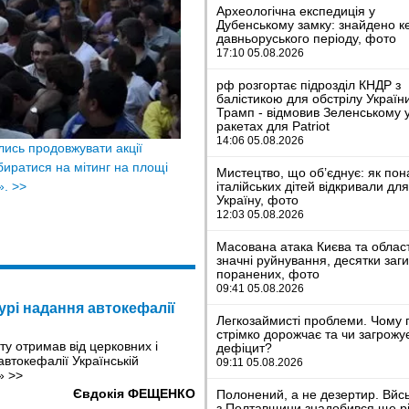
Археологічна експедиція у
Дубенському замку: знайдено к
давньоруського періоду, фото
17:10 05.08.2026
рф розгортає підрозділ КНДР з
балістикою для обстрілу Україн
Трамп - відмовив Зеленському 
ракетах для Patriot
14:06 05.08.2026
лись продовжувати акції
биратися на мітинг на площі
Мистецтво, що об’єднує: як пон
італійських дітей відкривали дл
».
>>
Україну, фото
12:03 05.08.2026
Масована атака Києва та област
значні руйнування, десятки заг
поранених, фото
09:41 05.08.2026
урі надання автокефалії
Легкозаймисті проблеми. Чому 
стрімко дорожчає та чи загрожу
у отримав від церковних і
дефіцит?
втокефалії Українськiй
09:11 05.08.2026
я»
>>
Євдокія ФЕЩЕНКО
Полонений, а не дезертир. Вйс
з Полтавщини знадобився ще рі