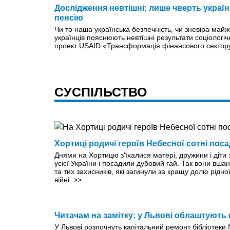
Дослідження невтішні: лише чверть україн
пенсію
Чи то наша українська безпечність, чи зневіра майж
українців пояснюють невтішні результати соціологіч
проект USAID «Трансформація фінансового сектор
СУСПІЛЬСТВО
Хортиці родичі героїв Небесної сотні пос
Днями на Хортицю з’їхалися матері, дружини і діти 
усієї України і посадили дубовий гай. Так вони вша
та тих захисників, які загинули за кращу долю рідної
війні.
>>
Читачам на замітку: у Львові облаштують 
У Львові розпочнуть капітальний ремонт бібліотеки 