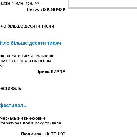
майже 4 млн. грн.
>>
Петро ЛУКІЯНЧУК
ітло більше десяти тисяч
ьше десяти тисяч тюльпанів
ивих квітів стали головним
>>
Ірина КИРПА
 фестиваль
 Черкаський книжковий
тературна подія року тривала
Людмила НІКІТЕНКО