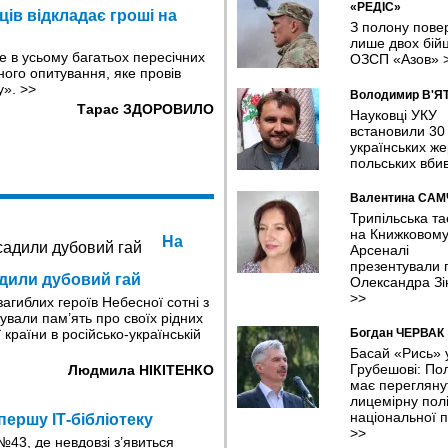
«РЕДІС»
ців відкладає гроші на
З полону пове
лише двох бійц
е в усьому багатьох пересічних
ОЗСП «Азов»
ного опитування, яке провів
у».
>>
Володимир В'Я
Тарас ЗДОРОВИЛО
Науковці УКУ
встановили 30
українських же
польських вби
Валентина СА
Трипільська т
на Книжковом
На
Арсеналі
презентували п
адили дубовий гай
Олександра Зі
>>
загиблих героїв Небесної сотні з
нували пам’ять про своїх рідних
 країни в російсько-українській
Богдан ЧЕРВАК
Басай «Рись» 
Грубешові: По
Людмила НІКІТЕНКО
має перегляну
лицемірну полі
національної п
першу ІТ-бібліотеку
>>
№43, де невдовзі з’явиться