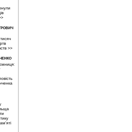
рнули
ів
>>
ТРОВИЧ
 тисяч
ртв
вств
>>
МЧЕНКО
аємниця:
у
овість
нченка
у
льща
ти
тику
ам'яті