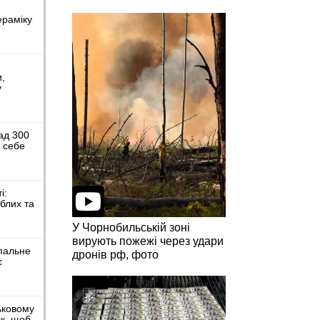
ераміку
и,
у
ад 300
я себе
і:
иблих та
У Чорнобильській зоні
вирують пожежі через удари
пальне
дронів рф, фото
є
ьковому
к, щоб