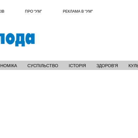
ХІВ
ПРО “УМ”
РЕКЛАМА В “УМ"
ОНОМІКА
СУСПІЛЬСТВО
ІСТОРІЯ
ЗДОРОВ'Я
КУЛ