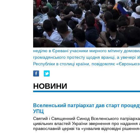
неділю в Єревані учасники мирного мітингу домови
громадянського протесту щодня вранці, а увечері з
Республіки в столиці країни, повідомляє «Євроньюз
НОВИНИ
Вселенський патріархат дав старт процед
УПЦ
Святий і Священний Синод Вселенського патріархат
цивільних властей України звернення про надання а
православнiй церквi та «ухвалив відповідні рішенн