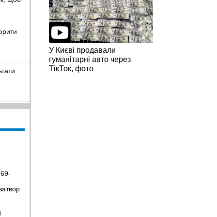
орити
У Києві продавали
гуманітарні авто через
ТікТок, фото
ьтати
емці з
н в
ажить
нчику
 69-
е
затвор
ПЗ,
Н