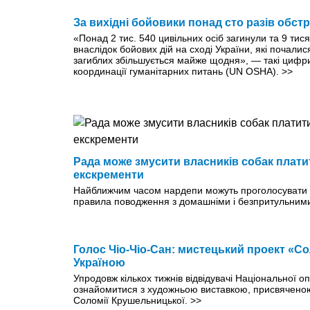
За вихідні бойовики понад сто разів обстр
«Понад 2 тис. 540 цивільних осіб загинули та 9 ти
внаслідок бойових дій на сході України, які почалися
загиблих збільшується майже щодня», — такі цифри
координації гуманітарних питань (UN OSHA).
>>
Рада може змусити власників собак плати
екскременти
Найближчим часом нардепи можуть проголосувати за
правила пово­дження з домашніми і безпритульним
Голос Чіо-Чіо-Сан: мистецький проект «С
Україною
Упродовж кількох тижнів відвідувачі Національної 
ознайомитися з художньою виставкою, присвяченою 
Соломії Крушельницької.
>>