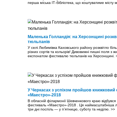
перша міська ІТ-бібліотека, що коштуватиме місту 
Маленька Голландія: на Херсонщині розкв
тюльпанів
У селі Любимівка Каховського району розквітло біл
різних сортів та кольорів! Дивовижні пишні поля з ж
експонатом фестивалю тюльпанів на Херсонщині.
У Черкасах з успіхом пройшов книжковий
«Маестро»-2018
В обласній філармонії Шевченкового краю відбувся
фестиваль «Маестро»-2018 . Ця наймасштабніша лі
три дні поспіль — у п’ятницю, суботу та неділю.
>>