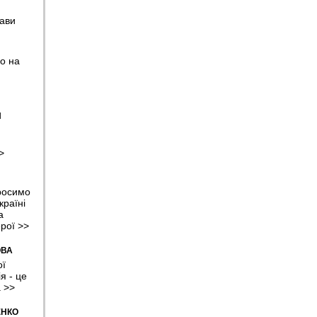
ави
стала
о на
овжить
Н
ний та
ти
>
росимо
країні
і з
а
ерої
>>
ОВА
ої
rries,
я - це
НПЗ
а
>>
ЕНКО