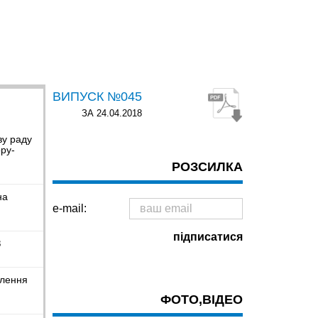
ВИПУСК №045
ЗА 24.04.2018
ву раду
ру-
РОЗСИЛКА
на
e-mail:
З
влення
ФОТО,ВІДЕО