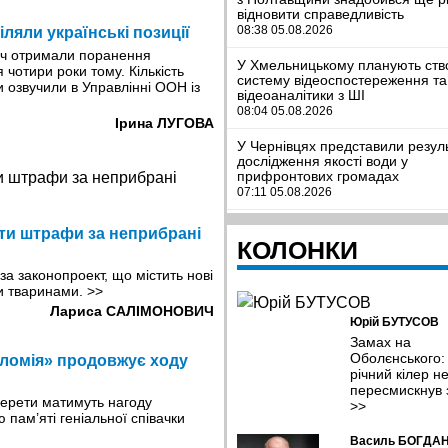
відновити справедливість
08:38 05.08.2026
іляли українські позиції
сяч отримали поранення
У Хмельницькому планують ств
 чотири роки тому. Кількість
систему відеоспостереження та
 озвучили в Управлінні ООН iз
відеоаналітики з ШІ
08:04 05.08.2026
Ірина ЛУГОВА
У Чернівцях представили резул
дослідження якості води у
прифронтових громадах
07:11 05.08.2026
Шокуюча статистика: мільйони
ти штрафи за неприбрані
українців покинули країну й іноз
КОЛОНКИ
десятків країн потрапили в поло
Україні - омбудсмен
 законопроект, що містить нові
23:16 04.08.2026
и тваринами.
>>
Лариса САЛІМОНОВИЧ
Юрій БУТУСОВ
Китайський Маск. Копія
американського мільярдера см
Замах на
барбекю у невеликому рестора
Оболєнського:
оломія» продовжує ходу
20:26 04.08.2026
річний кілер н
пересмискнув 
оперети матимуть нагоду
У липні Сили оборони уразили
>>
пам’яті геніальної співачки
рекордну кількість російських Н
танкерів та трубопровідної
Василь БОГДА