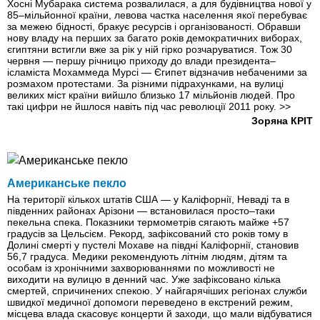
Хосні Мубарака система розвалилася, а для будівництва нової у
85–мільйонної країни, левова частка населення якої перебуває
за межею бідності, бракує ресурсів і організованості. Обравши
нову владу на перших за багато років демократичних виборах,
єгиптяни встигли вже за рік у ній гірко розчаруватися. Тож 30
червня — першу річницю приходу до влади президента–
ісламіста Мохаммеда Мурсі — Єгипет відзначив небаченими за
розмахом протестами. За різними підрахунками, на вулиці
великих міст країни вийшло близько 17 мільйонів людей. Про
такі цифри не йшлося навіть під час революції 2011 року.
>>
Зоряна КРІТ
Американське пекло
На території кількох штатів США — у Каліфорнії, Неваді та в
південних районах Арізони — встановилася просто–таки
пекельна спека. Показники термометрів сягають майже +57
градусів за Цельсієм. Рекорд, зафіксований сто років тому в
Долині смерті у пустелі Мохаве на півдні Каліфорнії, становив
56,7 градуса. Медики рекомендують літнім людям, дітям та
особам із хронічними захворюваннями по можливості не
виходити на вулицю в денний час. Уже зафіксовано кілька
смертей, спричинених спекою. У найгарячіших регіонах служби
швидкої медичної допомоги переведено в екстрений режим,
місцева влада скасовує концерти й заходи, що мали відбуватися