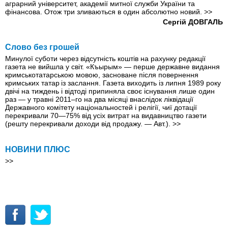
аграрний університет, академії митної служби України та
фінансова. Отож три зливаються в один абсолютно новий.
>>
Сергій ДОВГАЛЬ
Слово без грошей
Минулої суботи через відсутність коштів на рахунку редакції
газета не вийшла у свiт. «Къырым» — перше державне видання
кримськотатарською мовою, засноване після повернення
кримських татар із заслання. Газета виходить iз липня 1989 року
двічі на тиждень і вiдтодi припиняла своє існування лише один
раз — у травні 2011–го на два місяці внаслідок ліквідації
Державного комітету національностей і релігії, чиї дотації
перекривали 70—75% від усіх витрат на видавництво газети
(решту перекривали доходи від продажу. — Авт.).
>>
НОВИНИ ПЛЮС
>>