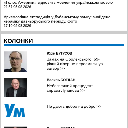
«Голос Америки» відновить мовлення українською мовою
21:57 05.08.2026
Археологічна експедиція у Дубенському замку: знайдено
кераміку давньоруського періоду, фото
17:10 05.08.2026
рф розгортає підрозділ КНДР з балістикою для обстрілу
КОЛОНКИ
України, Трамп - відмовив Зеленському у ракетах для Patriot
14:06 05.08.2026
Юрій БУТУСОВ
Мистецтво, що об’єднує: як понад 300 італійських дітей
відкривали для себе Україну, фото
Замах на Оболєнського: 69-
12:03 05.08.2026
річний кілер не пересмискнув
затвор
>>
Масована атака Києва та області: значні руйнування, десятки
загиблих та поранених, фото
Василь БОГДАН
09:41 05.08.2026
Небезпечний прецедент
справи Лучанова
>>
Легкозаймисті проблеми. Чому пальне стрімко дорожчає та чи
загрожує дефіцит?
09:11 05.08.2026
Не дають добро на добро
>>
Полонений, а не дезертир. Вйськовому з Полтавщини
знадобився ще рік, щоб відновити справедливість
08:38 05.08.2026