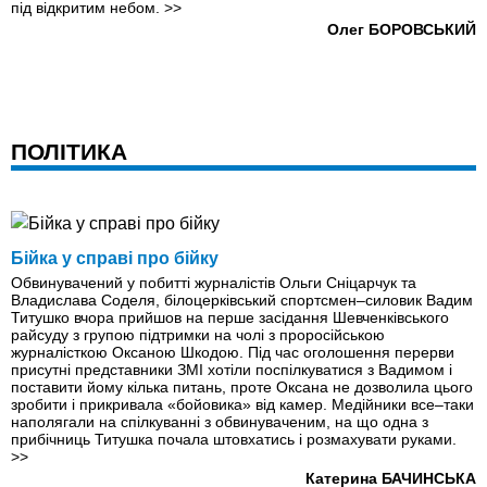
під відкритим небом.
>>
Олег БОРОВСЬКИЙ
ПОЛІТИКА
Бійка у справі про бійку
Обвинувачений у побитті журналістів Ольги Сніцарчук та
Владислава Соделя, білоцерківський спортсмен–силовик Вадим
Титушко вчора прийшов на перше засідання Шевченківського
райсуду з групою підтримки на чолі з проросійською
журналісткою Оксаною Шкодою. Під час оголошення перерви
присутні представники ЗМІ хотіли поспілкуватися з Вадимом і
поставити йому кілька питань, проте Оксана не дозволила цього
зробити і прикривала «бойовика» від камер. Медійники все–таки
наполягали на спілкуванні з обвинуваченим, на що одна з
прибічниць Титушка почала штовхатись і розмахувати руками.
>>
Катерина БАЧИНСЬКА