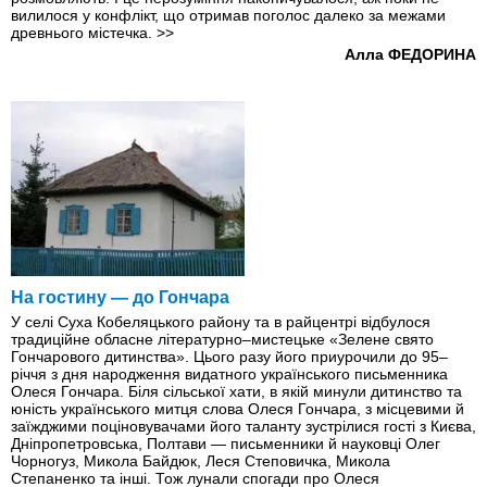
вилилося у конфлікт, що отримав поголос далеко за межами
древнього містечка.
>>
Алла ФЕДОРИНА
На гостину — до Гончара
У селі Суха Кобеляцького району та в райцентрі відбулося
традиційне обласне літературно–мистецьке «Зелене свято
Гончарового дитинства». Цього разу його приурочили до 95–
річчя з дня народження видатного українського письменника
Олеся Гончара. Біля сільської хати, в якій минули дитинство та
юність українського митця слова Олеся Гончара, з місцевими й
заїжджими поціновувачами його таланту зустрілися гості з Києва,
Дніпропетровська, Полтави — письменники й науковці Олег
Чорногуз, Микола Байдюк, Леся Степовичка, Микола
Степаненко та інші. Тож лунали спогади про Олеся