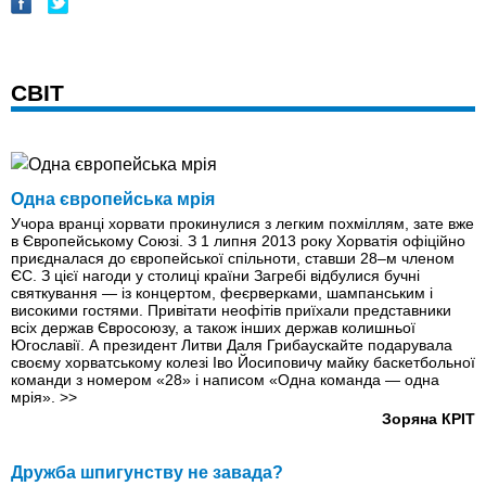
СВІТ
Одна європейська мрія
Учора вранці хорвати прокинулися з легким похміллям, зате вже
в Європейському Союзі. З 1 липня 2013 року Хорватія офіційно
приєдналася до європейської спільноти, ставши 28–м членом
ЄС. З цієї нагоди у столиці країни Загребі відбулися бучні
святкування — із концертом, феєрверками, шампанським і
високими гостями. Привітати неофітів приїхали представники
всіх держав Євросоюзу, а також інших держав колишньої
Югославії. А президент Литви Даля Грибаускайте подарувала
своєму хорватському колезі Іво Йосиповичу майку баскетбольної
команди з номером «28» і написом «Одна команда — одна
мрія».
>>
Зоряна КРІТ
Дружба шпигунству не завада?