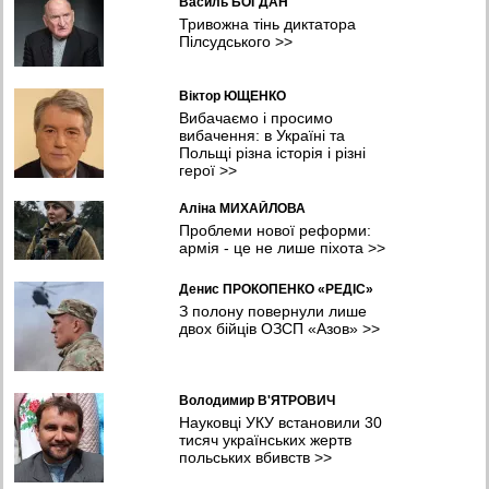
Василь БОГДАН
Тривожна тінь диктатора
Пілсудського
>>
Віктор ЮЩЕНКО
Вибачаємо і просимо
вибачення: в Україні та
Польщі різна історія і різні
герої
>>
Аліна МИХАЙЛОВА
Проблеми нової реформи:
армія - це не лише піхота
>>
Денис ПРОКОПЕНКО «РЕДІС»
З полону повернули лише
двох бійців ОЗСП «Азов»
>>
Володимир В'ЯТРОВИЧ
Науковці УКУ встановили 30
тисяч українських жертв
польських вбивств
>>