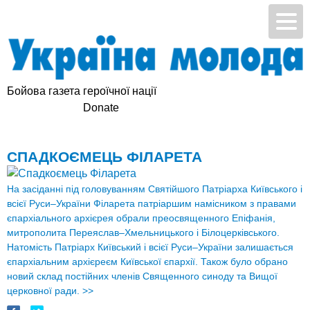
Бойова газета героїчної нації
Підтримай УМ
Donate
СПАДКОЄМЕЦЬ ФІЛАРЕТА
На засіданні під головуванням Святійшого Патріарха Київського і
всієї Руси–України Філарета патріаршим намісником з правами
єпархіального архієрея обрали преосвященного Епіфанія,
митрополита Переяслав–Хмельницького і Білоцерківського.
Натомість Патріарх Київський і всієї Руси–України залишається
єпархіальним архієреєм Київської єпархії. Також було обрано
новий склад постійних членів Священного синоду та Вищої
церковної ради.
>>