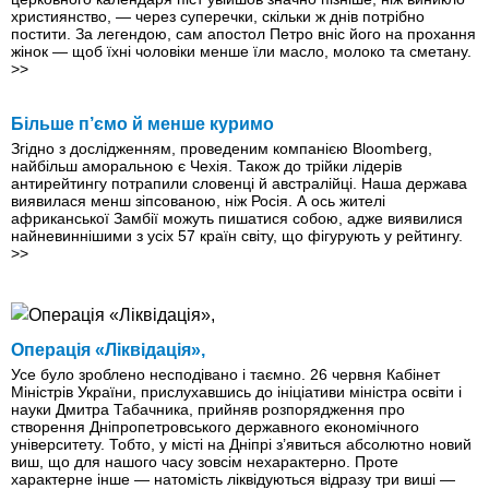
християнство, — через суперечки, скільки ж днів потрібно
постити. За легендою, сам апостол Петро вніс його на прохання
жінок — щоб їхні чоловіки менше їли масло, молоко та сметану.
>>
Більше п’ємо й менше куримо
Згідно з дослідженням, проведеним компанією Bloomberg,
найбільш аморальною є Чехія. Також до трійки лідерів
антирейтингу потрапили словенці й австралійці. Наша держава
виявилася менш зіпсованою, нiж Росія. А ось жителі
африканської Замбії можуть пишатися собою, адже виявилися
найневиннiшими з усіх 57 країн світу, що фiгурують у рейтингу.
>>
Операцiя «Лiквiдацiя»,
Усе було зроблено несподівано і таємно. 26 червня Кабінет
Міністрів України, прислухавшись до ініціативи міністра освіти і
науки Дмитра Табачника, прийняв розпорядження про
створення Дніпропетровського державного економічного
університету. Тобто, у місті на Дніпрі з’явиться абсолютно новий
виш, що для нашого часу зовсім нехарактерно. Проте
характерне інше — натомість ліквідуються відразу три виші —