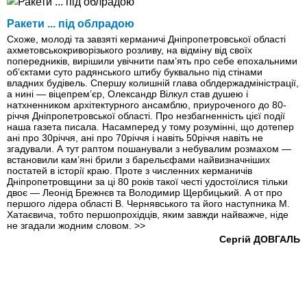
Ракети ... пiд облрадою
Схоже, молоді та завзяті керманичі Дніпропетровської області
ахметовсько­криворізького розливу, на відміну від своїх
попередників, вирішили увічнити пам’ять про себе епохальними
об’єктами суто радянського штибу буквально під стінами
владних будівель. Спершу колишній глава облдержадміністрації,
а нині — віце­прем’єр, Олександр Вілкул став душею і
натхненником архітектурного ансамблю, приуроченого до 80­
річчя Дніпропетровської області. Про незбагненність цієї події
наша газета писала. Насамперед у тому розумінні, що дотепер
ані про 30­річчя, ані про 70­річчя і навіть 50­річчя навіть не
згадували. А тут раптом пошанували з небувалим розмахом —
встановили кам’яні брили з барельєфами найвизначніших
постатей в історії краю. Проте з численних керманичів
Дніпропетровщини за ці 80 років такої честі удостоїлися тільки
двоє — Леонід Брежнєв та Володимир Щербицький. А от про
першого лідера області В. Чернявського та його наступника М.
Хатаєвича, тобто першопрохідців, яким завжди найважче, ніде
не згадали жодним словом.
>>
Сергій ДОВГАЛЬ