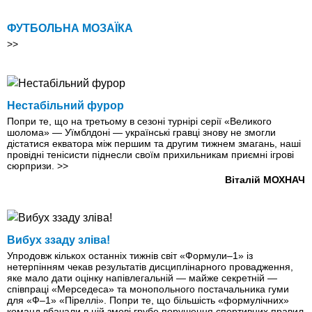
ФУТБОЛЬНА МОЗАЇКА
>>
Нестабільний фурор
Попри те, що на третьому в сезоні турнірі серії «Великого
шолома» — Уїмблдоні — українські гравці знову не змогли
дістатися екватора між першим та другим тижнем змагань, наші
провідні тенісисти піднесли своїм прихильникам приємні ігрові
сюрпризи.
>>
Віталій МОХНАЧ
Вибух ззаду зліва!
Упродовж кількох останніх тижнів світ «Формули–1» із
нетерпінням чекав результатів дисциплінарного провадження,
яке мало дати оцінку напівлегальній — майже секретній —
співпраці «Мерседеса» та монопольного постачальника гуми
для «Ф–1» «Піреллі». Попри те, що більшість «формулічних»
команд вбачали в цій змові грубе порушення спортивних правил