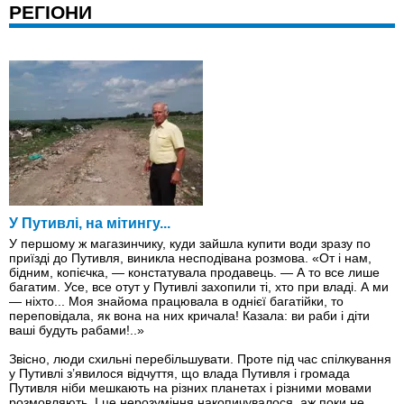
РЕГІОНИ
У Путивлі, на мітингу...
У першому ж магазинчику, куди зайшла купити води зразу по
приїздi до Путивля, виникла несподівана розмова. «От і нам,
бідним, копієчка, — констатувала продавець. — А то все лише
багатим. Усе, все отут у Путивлі захопили ті, хто при владі. А ми
— ніхто... Моя знайома працювала в однієї багатійки, то
переповідала, як вона на них кричала! Казала: ви раби і діти
ваші будуть рабами!..»
Звісно, люди схильні перебільшувати. Проте під час спілкування
у Путивлі з’явилося відчуття, що влада Путивля і громада
Путивля ніби мешкають на різних планетах і різними мовами
розмовляють. І це нерозуміння накопичувалося, аж поки не