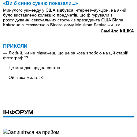
«Ви б синю сукню показали...»
Минулого уїк–енду у США відбувся інтернет–аукціон, на який
було виставлено колекцію предметів, що фігурували в
розслідуванні сексуальних стосунків президента США Білла
Клінтона зі стажисткою Білого дому Монікою Левінськи.
>>
Самійло КІШКА
ПРИКОЛИ
— Любий, чи не підкажеш, що це за коза з тобою на цій старій
фотографії?
— Це моя двоюрідна сестра.
— Ой, така мила.
>>
ІНФОРУМ