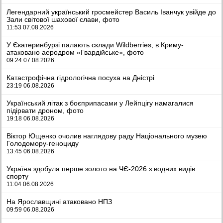
Легендарний український гросмейстер Василь Іванчук увійде до
Зали світової шахової слави, фото
11:53 07.08.2026
У Єкатеринбурзі палають склади Wildberries, в Криму-
атаковано аеродром «Гвардійське», фото
09:24 07.08.2026
Катастрофічна гідрологічна посуха на Дністрі
23:19 06.08.2026
Український літак з боєприпасами у Лейпцігу намагалися
підірвати дроном, фото
19:18 06.08.2026
Віктор Ющенко очолив наглядову раду Національного музею
Голодомору-геноциду
13:45 06.08.2026
Україна здобула перше золото на ЧЄ-2026 з водних видів
спорту
11:04 06.08.2026
На Ярославщині атаковано НПЗ
09:59 06.08.2026