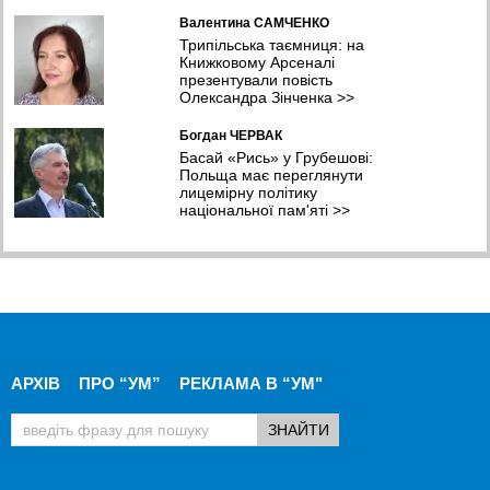
Валентина САМЧЕНКО
Трипільська таємниця: на
Книжковому Арсеналі
презентували повість
Олександра Зінченка
>>
Богдан ЧЕРВАК
Басай «Рись» у Грубешові:
Польща має переглянути
лицемірну політику
національної пам'яті
>>
АРХІВ
ПРО “УМ”
РЕКЛАМА В “УМ"