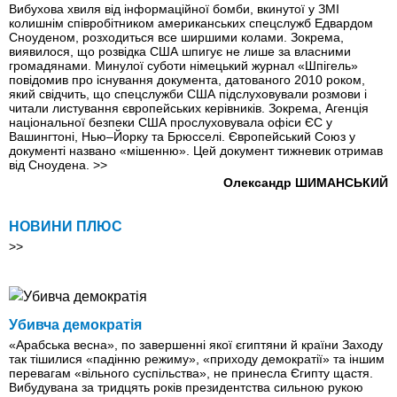
Вибухова хвиля від інформаційної бомби, вкинутої у ЗМІ
колишнім співробітником американських спецслужб Едвардом
Сноуденом, розходиться все ширшими колами. Зокрема,
виявилося, що розвідка США шпигує не лише за власними
громадянами. Минулої суботи німецький журнал «Шпігель»
повідомив про існування документа, датованого 2010 роком,
який свідчить, що спецслужби США підслуховували розмови і
читали листування європейських керівників. Зокрема, Агенція
національної безпеки США прослуховувала офіси ЄС у
Вашингтоні, Нью–Йорку та Брюсселі. Європейський Союз у
документі названо «мішенню». Цей документ тижневик отримав
від Сноудена.
>>
Олександр ШИМАНСЬКИЙ
НОВИНИ ПЛЮС
>>
Убивча демократія
«Арабська весна», по завершенні якої єгиптяни й країни Заходу
так тішилися «падінню режиму», «приходу демократії» та іншим
перевагам «вільного суспільства», не принесла Єгипту щастя.
Вибудувана за тридцять років президентства сильною рукою