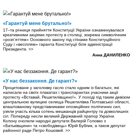
«Гарантуй мене брутально!»
17–та річниця прийняття Конституції України ознаменувалася
креативними акціями протесту в столиці, зокрема символічним
«розп’яттям» Основного закону під стінами Конституційного
Суду і «весіллям» гаранта Конституції біля адміністрації
Президента.
>>
Анна ДАНИЛЕНКО
«У нас беззаконня. Де гарант?»
Процитоване у заголовку гасло стало одним із багатьох, які
написали на своїх плакатах і транспарантах учасники акції
протесту «Вставай, Решетилівщино!». У поході під таким девізом
центральною вулицею селища Решетилівка Полтавської області,
влаштованому представниками опозиційних політичних сил,
узяли участь кілька сотень мешканців райцентру та довколишніх
сіл. Попереду несли великий Державний прапор України.
Колону очолили народні депутати Валерій Головко з
«Батьківщини» та «свободівець» Юрій Бублик, а також депутат
районної ради Петро Кошовий.
>>