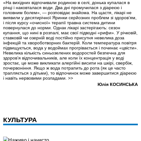
«На вихідних відпочивали родиною в селі, донька купалася в
річці і наковталася води. Два дні промучилася з діареєю і
головним болем», — розповідає знайома. На щастя, лікарі не
виявили у десятирічної Яринки серйозних проблем зі здоров’ям,
і після курсу «очисної» терапії травна система дитини
повернулася до норми. Однак лікарі застерігають: сезон
купання, що нині в розпалі, має свої підводні «рифи». У річковій,
ставковій чи озерній воді постійно присутня невелика доза
інфекцій та хвороботворних бактерій. Коли температура повітря
підвищується, вода у водоймах прогрівається і починає «цвісти».
Невелика кількість синьо­зелених водоростей безпечна для
здоров’я відпочивальників, але коли їх концентрація у воді
зростає, це може викликати алергійні висипи на шкірі, свербіж,
почервоніння. Якщо ж вода потрапить до рота (як це часто
трапляється з дітьми), то відпочинок може завершитися діареєю
і навіть нервовими розладами.
>>
Юлія КОСИНСЬКА
КУЛЬТУРА