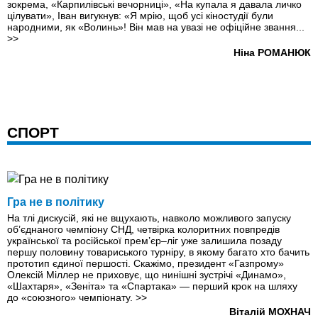
зокрема, «Карпилівські вечорниці», «На купала я давала личко
цілувати», Іван вигукнув: «Я мрію, щоб усі кіностудії були
народними, як «Волинь»! Він мав на увазі не офіційне звання...
>>
Ніна РОМАНЮК
СПОРТ
Гра не в політику
На тлі дискусій, які не вщухають, навколо можливого запуску
об’єднаного чемпіону СНД, четвірка колоритних повпредів
української та російської прем’єр–ліг уже залишила позаду
першу половину товариського турніру, в якому багато хто бачить
прототип єдиної першості. Скажімо, президент «Газпрому»
Олексій Міллер не приховує, що нинішні зустрічі «Динамо»,
«Шахтаря», «Зеніта» та «Спартака» — перший крок на шляху
до «союзного» чемпіонату.
>>
Віталій МОХНАЧ