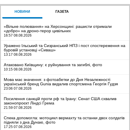
НОВИНИ
ГАЗЕТА
«Вільне полювання» на Херсонщині: рашисти отримали
«добро» на дроно-терор цивільних
16:57 08.08.2026
Уражено Ільський та Сизранський НПЗ і пост спостереження на
буровій установці «Сиваш»
13:17 08.08.2026
Атаковано Київщину: є руйнування та загиблі, фото
10:15 08.08.2026
Мова має значення: з фотоабетки до Дня Незалежності
український бренд Gunia видалив спортсмена Ґеоргія Ґудзя
23:06 07.08.2026
Посилення санкцій проти рф та Ірану: Сенат США схвалив
законопроєкт Ліндсі Грема
21:59 07.08.2026
Спека допомогла: мотоцикл вермахту та останки двох солдатів
підняли з дна Дунаю, фото
17:25 07.08.2026