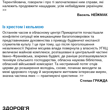
Терентійовича, говорили і про ті започатковані ним справи, які
належить продовжити нащадкам, усім небайдужим українцям.
>>
Василь НЕЇЖМАК
Із хрестом і кельмою
Останнім часом в обласному центрі Прикарпаття почастiшали
конфліктні ситуації між мешканцями багатоповерхівок та
представниками духовенства з приводу будівничої експансії
служителів культу. І це при тому, що після проголошення
незалежності України місцева влада повернула у власність УГКЦ
величезні майнові комплекси, розташовані в центральній частині
Івано–Франківська, зокрема будівлі, де раніше розташовувалися
технікум сільського господарства, обласна наукова бібліотека,
обласний військовий комісаріат. Та нестримний потяг отців
церкви до розширення володінь, схоже, починає виходити за
межі здорового глузду й загрожувати життєвим інтересам мирян,
значна частина яких — практикуючі християни.
>>
Степан ГРАЖДА
ЗДОРОВ'Я