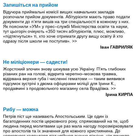
Запишіться на прийом
Відучора приймальні комісії вищих навчальних закладів
розпочали прийом документів. Абітурієнти мають право подати
документи до п’яти вишів на три спеціальності в кожному з них.
Як пояснили «УМ» у прес–службі Міністерства освіти та науки,
тут цьогоріч очікують «350 тисяч абітурієнтів, плюс, можливо,
«підтягнуться» ті, хто хоче отримати другу вищу освіту й хто
одразу після школи не поступив».
>>
Іван ГАВРИЛЯК
Не міліціонери — садисти!
Жорстокий злочин знову шокував усю Україну. П’ять глибоких
різаних ран на голові, відкрита черепно–мозкова травма,
відірвана верхня губа і численні гематоми — таким виявився
підсумок зустрічі з двома офіцерами міліції для Ірини К.,
продавчині з продовольчого магазину села Врадіївка.
>>
Ірина КИРПА
Рибу — можна
Петрів піст ще називають Апостольським. Це один iз
багатоденних постів церковного року, спрямований на те, щоб
людина перед молитвами ще раз мала нагоду порозмірковувати
про апостолів та їх значення для кожного християнина. До
церковного календаря піст увійшов значно пізніше, ніж виникло