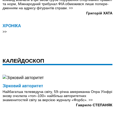
та норм, Міжнародний трибунал ФIA обмежився лише попере­
дженням на адресу фігурантів справи.
>>
Григорій ХАТА
ХРОНІКА
>>
КАЛЕЙДОСКОП
Зірковий авторитет
Найбагатша телеведуча світу, 59–річна американка Опра Уїнфрі
знову очолила «топ–100» найбільш авторитетних
знаменитостей світу за версією журналу «Форбс».
>>
Гаврило СТЕПАНЯК