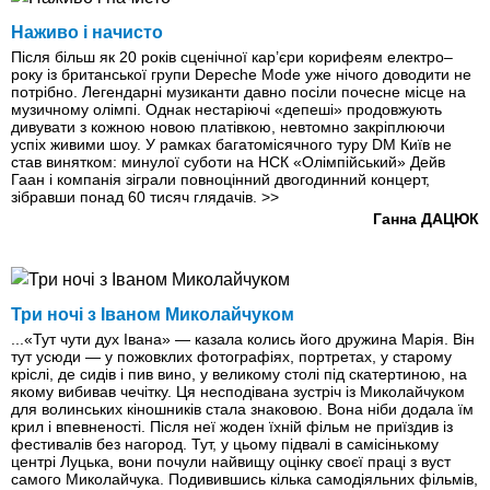
Наживо і начисто
Після більш як 20 років сценічної кар’єри корифеям електро–
року із британської групи Depeche Mode уже нічого доводити не
потрібно. Легендарні музиканти давно посіли почесне місце на
музичному олімпі. Однак нестаріючі «депеші» продовжують
дивувати з кожною новою платівкою, невтомно закріплюючи
успіх живими шоу. У рамках багатомісячного туру DM Київ не
став винятком: минулої суботи на НСК «Олімпійський» Дейв
Гаан і компанія зіграли повноцінний двогодинний концерт,
зібравши понад 60 тисяч глядачів.
>>
Ганна ДАЦЮК
Три ночі з Іваном Миколайчуком
...«Тут чути дух Івана» — казала колись його дружина Марія. Він
тут усюди — у пожовклих фотографіях, портретах, у старому
кріслі, де сидів і пив вино, у великому столі під скатертиною, на
якому вибивав чечітку. Ця несподівана зустріч iз Миколайчуком
для волинських кіношників стала знаковою. Вона ніби додала їм
крил і впевненості. Після неї жоден їхній фільм не приїздив із
фестивалів без нагород. Тут, у цьому підвалі в самісінькому
центрі Луцька, вони почули найвищу оцінку своєї праці з вуст
самого Миколайчука. Подивившись кілька самодіяльних фільмів,