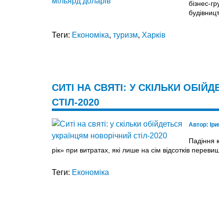
бізнес-г
будівниц
Теги:
Економіка
,
туризм
,
Харків
СИТІ НА СВЯТІ: У СКІЛЬКИ ОБІ
СТІЛ-2020
Автор:
Ір
Падіння 
рік» при витратах, які лише на сім відсотків переви
Теги:
Економіка