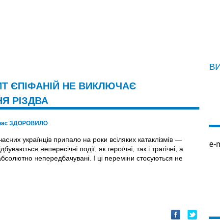
В
Т ЄПІФАНІЙ НЕ ВИКЛЮЧАЄ
Я РІЗДВА
рас ЗДОРОВИЛО
асних українців припало на роки всіляких катаклізмів —
e-m
дбуваються непересічні події, як героїчні, так і трагічні, а
абсолютно непередбачувані. І ці переміни стосуються не