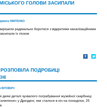
 МІСЬКОГО ГОЛОВИ ЗАСИПАЛИ
дмила НІКІТЕНКО
 вирішили радикально боротися з відкритими каналізаційними
засипали їх піском
Я РОЗПОВІЛА ПОДРОБИЦІ
НІ
ор ВІТОВИЧ
і деякі деталі зухвалого пограбування музейної скарбниці
клепіння» у Дрездені, яке сталося в ніч на понеділок, 25
а.