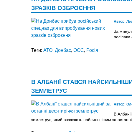
ЗРАЗКІВ ОЗБРОЄННЯ
Автор:
Ле
За минул
посіпаки
Теги:
АТО
,
Донбас
,
ООС
,
Росія
В АЛБАНІЇ СТАВСЯ НАЙСИЛЬНІШИ
ЗЕМЛЕТРУС
Автор:
Ол
В Албанії
землетрус, який вважають найсильнішим за останні к