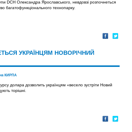
рупи DCH Олександра Ярославського, невдовзі розпочнеться
тво багатофункціонального технопарку.
ЙДЕТЬСЯ УКРАЇНЦЯМ НОВОРІЧНИЙ
ина КИРПА
курсу долара дозволить українцям «весело зустріти Новий
щують торішні.