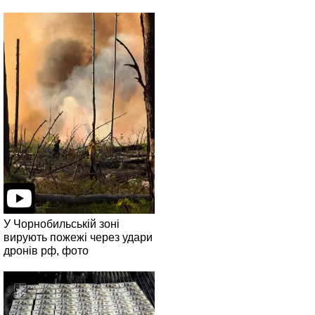
У Чорнобильській зоні
вирують пожежі через удари
дронів рф, фото