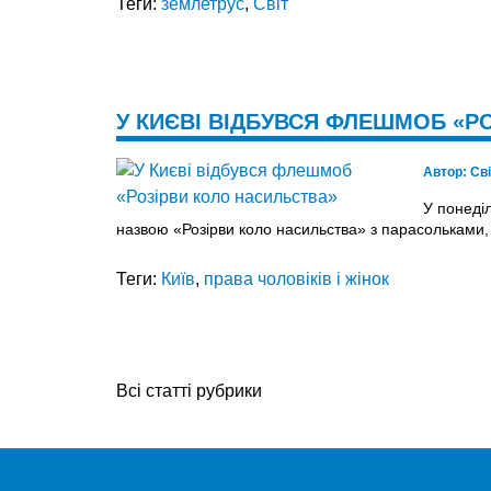
Теги:
землетрус
,
Світ
У КИЄВІ ВІДБУВСЯ ФЛЕШМОБ «Р
Автор:
Св
У понеді
назвою «Розірви коло насильства» з парасольками,
Теги:
Київ
,
права чоловіків і жінок
Всі статті рубрики