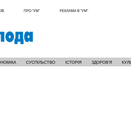
ХІВ
ПРО “УМ”
РЕКЛАМА В “УМ"
ОНОМІКА
СУСПІЛЬСТВО
ІСТОРІЯ
ЗДОРОВ'Я
КУЛ