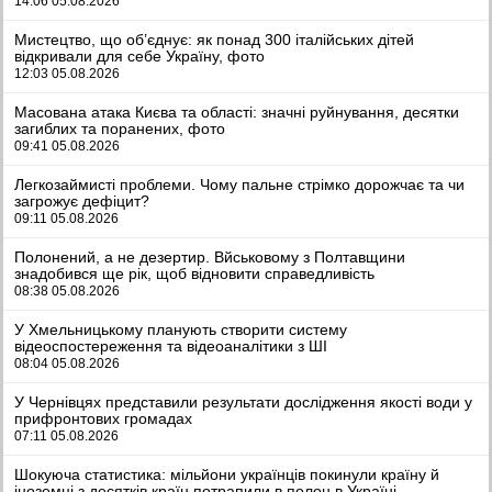
14:06 05.08.2026
Мистецтво, що об’єднує: як понад 300 італійських дітей
відкривали для себе Україну, фото
12:03 05.08.2026
Масована атака Києва та області: значні руйнування, десятки
загиблих та поранених, фото
09:41 05.08.2026
Легкозаймисті проблеми. Чому пальне стрімко дорожчає та чи
загрожує дефіцит?
09:11 05.08.2026
Полонений, а не дезертир. Вйськовому з Полтавщини
знадобився ще рік, щоб відновити справедливість
08:38 05.08.2026
У Хмельницькому планують створити систему
відеоспостереження та відеоаналітики з ШІ
08:04 05.08.2026
У Чернівцях представили результати дослідження якості води у
прифронтових громадах
07:11 05.08.2026
Шокуюча статистика: мільйони українців покинули країну й
іноземці з десятків країн потрапили в полон в Україні -