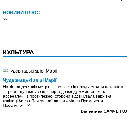
НОВИНИ ПЛЮС
>>
КУЛЬТУРА
Чудернацькі звірі Марії
На кілька десятків метрів — по всій лінії люди стояли натовпом
— розтягнулася увечері черга до входу «Мистецького
арсеналу». Із протилежної сторони відсвічувала верхівка
дзвіниці Києво-Печерської лаври «Марія Примаченко.
Неосяжне».
>>
Валентина САМЧЕНКО