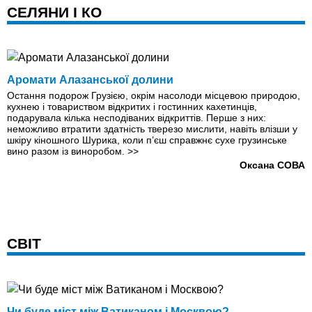
СЕЛЯНИ І КО
Аромати Алазанської долини
Остання подорож Грузією, окрім насолоди місцевою природою,
кухнею і товариством відкритих і гостинних кахетинців,
подарувала кілька несподіваних відкриттів. Перше з них:
неможливо втратити здатність тверезо мислити, навіть влізши у
шкіру кіношного Шурика, коли п’єш справжнє сухе грузинське
вино разом із виноробом.
>>
Оксана СОВА
СВІТ
Чи буде міст між Ватиканом і Москвою?