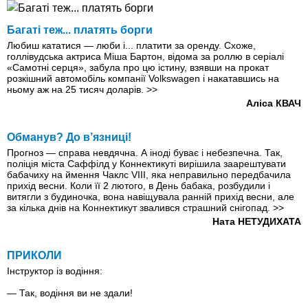
Багаті теж... платять борги
Любиш кататися — люби і... платити за оренду. Схоже,
голлівудська актриса Міша Бартон, відома за роллю в серіалі
«Самотні серця», забула про цю істину, взявши на прокат
розкішний автомобіль компанії Volkswagen і накатавшись на
ньому аж на 25 тисяч доларів.
>>
Аліса КВАЧ
Обманув? До в’язниці!
Прогноз — справа невдячна. А іноді буває і небезпечна. Так,
поліція міста Саффілд у Коннектикуті вирішила заарештувати
бабачиху на ймення Чаклс VIII, яка неправильно передбачила
прихід весни. Коли її 2 лютого, в День бабака, розбудили і
витягли з будиночка, вона навіщувала ранній прихід весни, але
за кілька днів на Коннектикут звалився страшний снігопад.
>>
Ната НЕТУДИХАТА
ПРИКОЛИ
Інструктор iз водiння:
— Так, водіння ви не здали!