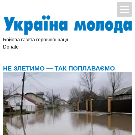
Бойова газета героїчної нації
Підтримай УМ
Donate
НЕ ЗЛЕТИМО — ТАК ПОПЛАВАЄМО