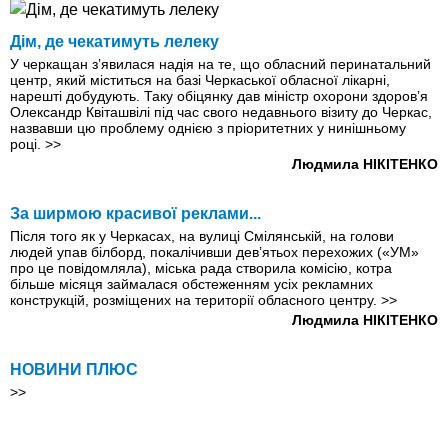
Дім, де чекатимуть лелеку
У черкащан з’явилася надія на те, що обласний перинатальний
центр, який міститься на базі Черкаської обласної лікарні,
нарешті добудують. Таку обіцянку дав міністр охорони здоров’я
Олександр Квіташвілі під час свого недавнього візиту до Черкас,
назвавши цю проблему однією з пріоритетних у нинішньому
році.
>>
Людмила НІКІТЕНКО
За ширмою красивої реклами...
Після того як у Черкасах, на вулиці Смілянській, на голови
людей упав білборд, покалічивши дев’ятьох перехожих («УМ»
про це повідомляла), міська рада створила комісію, котра
більше місяця займалася обстеженням усіх рекламних
конструкцій, розміщених на території обласного центру.
>>
Людмила НІКІТЕНКО
НОВИНИ ПЛЮС
>>