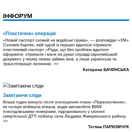
ІНФОРУМ
«Пластична» операція
«Новий паспорт схожий на водійськi права», — розповідає «УМ»
Соломія Карпяк, якій одній із перших вдалося отримати
пластиковий паспорт. «Рада, що без проблем вдалося
оформити, отримати і мати на руках справді європейський
документ, у якому немає зайвих мов, а лише українська та
транслітерація латинкою.
>>
Катерина БАЧИНСЬКА
Замітаючи сліди
Кілька годин минуло після оголошення плану «Перехоплення»,
як поліція впіймала втікача, водія автомобіля ВМW
із молдовськими номерами, підозрюваного у скоєнні
смертельної ДТП поблизу села Людавка Жмеринського району.
>>
Тетяна ПАРХОМЧУК