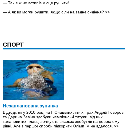
— Так я ж не встиг iз місця рушити!
— А як ви могли рушити, якщо сіли на заднє сидіння?
>>
СПОРТ
Незапланована зупинка
Відтоді, як у 2010 році на І Юнацьких літніх іграх Андрій Говоров
та Дарина Зевіна здобули чемпіонські титули, від цих
талановитих плавців очікують високих здобутків на дорослому
рівні. Але з першої спроби підкорити Олімп їм не вдалося.
>>