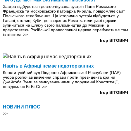
Завтра відбудеться довгоочікувана зустріч Папи Римського
Франциска та московського патріарха Кирила, повідомляє сайт
Польського телебачення. Ця історична зустріч відбудеться у
Гавані, столиці Куби, де зверхник Римо-католицької церкви
зупиниться на шляху свого паломництва до Мексики, а
предстоятель Російської православної церкви перебуватиме там
із візитом.
>>
Ігор ВІТОВИЧ
Навіть в Африці немає недоторканних
Конституційний суд Південно-Африканської Республіки (ПАР)
учора розпочав вивчення справи проти президента країни
Джейкоба Зуми за звинуваченнями у порушенні Конституції,
повідомляє Бі-Бі-Сі.
>>
Ігор ВІТОВИЧ
НОВИНИ ПЛЮС
>>