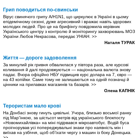
Грип поводиться по-свинськи
Вірус свинячого грипу А/H1N1, що циркулює в Україні в цьому
епідемічному сезоні, дуже агресивний і вражає навіть здорових
молодих людей. Про це на брифінгу повідомила керівник
Українського центру з контролю й моніторингу захворювань МОЗ
України Любов Некрасова, передає УНІАН.
>>
Наталя ТУРАК
Життя — дороге задоволення
За минулий рік гривня обвалилася у півтора раза, але курсові
коливання й далі продовжуються — національна валюта знову
падає. Вчора офіційно НБУ підвищив курс долара на 7, євро —
на 43 копійки. Саме тому не залишаються на одній позначці й
цінники на прилавках магазинів та базарів.
>>
Олена КАПНІК
Терористам мало крові
На Донбасі знову гинуть цивільні. Учора, близько восьмої ранку
під Мар’їнкою, за шістьсот метрів від українського блокпосту
«Новомихайлівка» на міні підірвався мікроавтобус. Водій буса
проігнорував усі попереджувальні знаки про наявність мін і
виїхав на узбіччя, щоб об’їхати чергу з машин iз боку Донецька.
>>