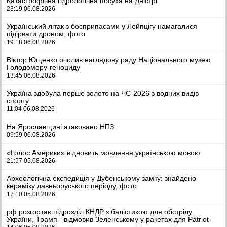
Катастрофічна гідрологічна посуха на Дністрі
23:19 06.08.2026
Український літак з боєприпасами у Лейпцігу намагалися
підірвати дроном, фото
19:18 06.08.2026
Віктор Ющенко очолив наглядову раду Національного музею
Голодомору-геноциду
13:45 06.08.2026
Україна здобула перше золото на ЧЄ-2026 з водних видів
спорту
11:04 06.08.2026
На Ярославщині атаковано НПЗ
09:59 06.08.2026
«Голос Америки» відновить мовлення українською мовою
21:57 05.08.2026
Археологічна експедиція у Дубенському замку: знайдено
кераміку давньоруського періоду, фото
17:10 05.08.2026
рф розгортає підрозділ КНДР з балістикою для обстрілу
України, Трамп - відмовив Зеленському у ракетах для Patriot