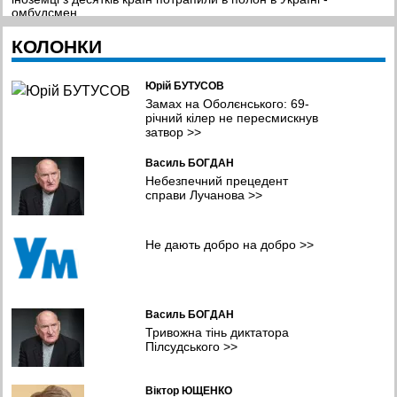
омбудсмен
23:16 04.08.2026
КОЛОНКИ
Китайський Маск. Копія американського мільярдера смажить
барбекю у невеликому ресторанчику
20:26 04.08.2026
Юрій БУТУСОВ
Замах на Оболєнського: 69-
У липні Сили оборони уразили рекордну кількість російських
річний кілер не пересмискнув
НПЗ, танкерів та трубопровідної інфраструктури
затвор
>>
19:22 04.08.2026
Василь БОГДАН
Місіс Земля Інтернешенл-2026 стала красуня з Рівного
Небезпечний прецедент
17:14 04.08.2026
справи Лучанова
>>
Висновки для майбутнього: єврокубкову кваліфікацію
продовжить лише «Шахтар»?
Не дають добро на добро
>>
16:19 04.08.2026
Уражено пункт ФСБ,автомобільний та залізничний мости, та
інші об'єкти противника – Генштаб
15:55 04.08.2026
Василь БОГДАН
Тривожна тінь диктатора
Пілсудського
>>
Віктор ЮЩЕНКО