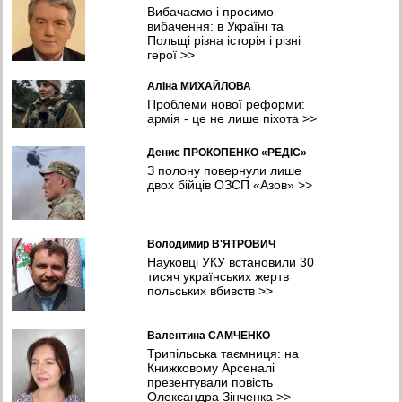
Вибачаємо і просимо
вибачення: в Україні та
Польщі різна історія і різні
герої
>>
Аліна МИХАЙЛОВА
Проблеми нової реформи:
армія - це не лише піхота
>>
Денис ПРОКОПЕНКО «РЕДІС»
З полону повернули лише
двох бійців ОЗСП «Азов»
>>
Володимир В'ЯТРОВИЧ
Науковці УКУ встановили 30
тисяч українських жертв
польських вбивств
>>
Валентина САМЧЕНКО
Трипільська таємниця: на
Книжковому Арсеналі
презентували повість
Олександра Зінченка
>>