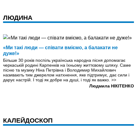
ЛЮДИНА
«Ми такі люди — співати вміємо, а балакати не
дуже!»
Більше 30 років поспіль українська народна пісня допомагає
черкаській родині Карпенків на їхньому життєвому шляху. Саме
пісню та музику Ніна Петрівна i Володимир Михайлович
називають тим джерелом натхнення, яке підтримує, дає сили і
дарує настрій. І тоді як добре на душі, і тоді як важко.
>>
Людмила НІКІТЕНКО
КАЛЕЙДОСКОП