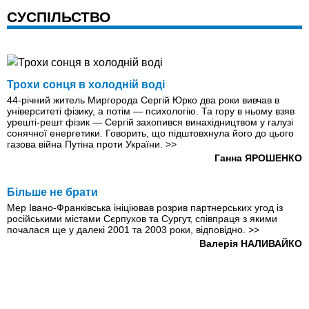
СУСПІЛЬСТВО
Трохи сонця в холодній воді
44-річний житель Миргорода Сергій Юрко два роки вивчав в
університеті фізику, а потім — психологію. Та гору в ньому взяв
урешті-решт фізик — Сергій захопився винахідництвом у галузі
сонячної енергетики. Говорить, що підштовхнула його до цього
газова війна Путіна проти України.
>>
Ганна ЯРОШЕНКО
Більше не брати
Мер Івано-Франківська ініціював розрив партнерських угод із
російськими містами Сєрпухов та Сургут, співпраця з якими
почалася ще у далекi 2001 та 2003 роки, відповідно.
>>
Валерія НАЛИВАЙКО