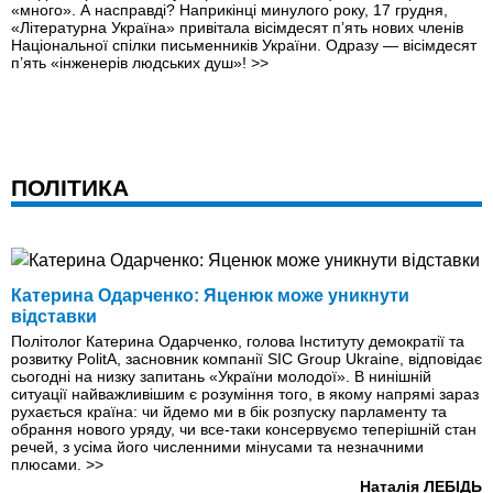
«много». А насправді? Наприкінці минулого року, 17 грудня,
«Літературна Україна» привітала вісімдесят п’ять нових членів
Національної спілки письменників України. Одразу — вісімдесят
п’ять «інженерів людських душ»!
>>
ПОЛІТИКА
Катерина Одарченко: Яценюк може уникнути
відставки
Політолог Катерина Одарченко, голова Інституту демократії та
розвитку PolitA, засновник компанії SIC Group Ukraine, відповідає
сьогодні на низку запитань «України молодої». В нинішній
ситуації найважливішим є розуміння того, в якому напрямі зараз
рухається країна: чи йдемо ми в бік розпуску парламенту та
обрання нового уряду, чи все-таки консервуємо теперішній стан
речей, з усіма його численними мінусами та незначними
плюсами.
>>
Наталія ЛЕБІДЬ