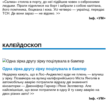
«Салма» стояла в порту, до неї підійшов човен з озброєними
людьми. Пірати піднялися на борт і забрали з собою капітана,
його помічника, боцмана і кока. Усі четверо — українці, передає
ТСН. Де вони зараз — не відомо.
>>
Інф. «УМ»
КАЛЕЙДОСКОП
Одна зірка другу зірку поцілувала в бампер
Недарма кажуть, що в Лос–Анджелесі куди не плюнь — влучиш
у зірку. Позавчора на вулиці каліфорнійського Міста Янголів в
автомобільну аварію потрапили відразу дві знамениті
кіноакторки — Дженніфер Гарнер і Рене Зеллвегер. Але
найсмішніше, що вони потрапили в одну й ту саму аварію на
двох різних авто!
>>
Інф. «УМ»