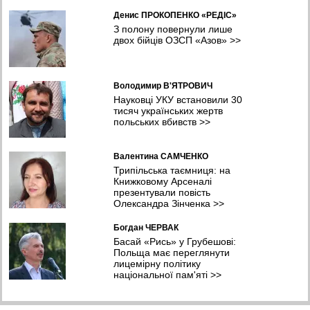
Денис ПРОКОПЕНКО «РЕДІС»
З полону повернули лише
двох бійців ОЗСП «Азов»
>>
Володимир В'ЯТРОВИЧ
Науковці УКУ встановили 30
тисяч українських жертв
польських вбивств
>>
Валентина САМЧЕНКО
Трипільська таємниця: на
Книжковому Арсеналі
презентували повість
Олександра Зінченка
>>
Богдан ЧЕРВАК
Басай «Рись» у Грубешові:
Польща має переглянути
лицемірну політику
національної пам'яті
>>