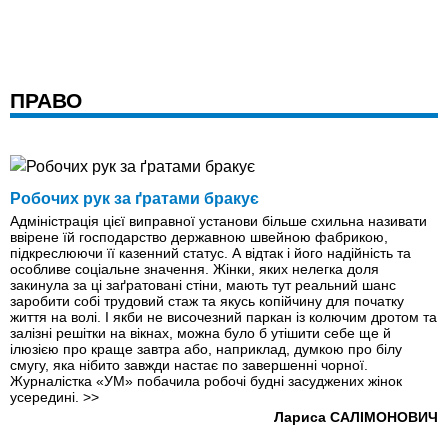
ПРАВО
Робочих рук за ґратами бракує
Адміністрація цієї виправної установи більше схильна називати
ввірене їй господарство державною швейною фабрикою,
підкреслюючи її казенний статус. А відтак і його надійність та
особливе соціальне значення. Жінки, яких нелегка доля
закинула за ці заґратовані стіни, мають тут реальний шанс
заробити собі трудовий стаж та якусь копійчину для початку
життя на волі. І якби не височезний паркан iз колючим дротом та
залізні решітки на вікнах, можна було б утішити себе ще й
ілюзією про краще завтра або, наприклад, думкою про білу
смугу, яка нібито завжди настає по завершенні чорної.
Журналістка «УМ» побачила робочі будні засуджених жінок
усерединi.
>>
Лариса САЛІМОНОВИЧ