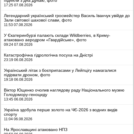
підняли з дна Дунаю, фото
17:25 07.08.2026
Легендарний український гросмейстер Василь Іванчук увійде до
Зали світової шахової слави, фото
11:53 07.08.2026
У Єкатеринбурзі палають склади Wildberries, в Криму-
атаковано аеродром «Гвардійське», фото
09:24 07.08.2026
Катастрофічна гідрологічна посуха на Дністрі
23:19 06.08.2026
Український літак з боєприпасами у Лейпцігу намагалися
підірвати дроном, фото
19:18 06.08.2026
Віктор Ющенко очолив наглядову раду Національного музею
Голодомору-геноциду
13:45 06.08.2026
Україна здобула перше золото на ЧЄ-2026 з водних видів
спорту
11:04 06.08.2026
На Ярославщині атаковано НПЗ