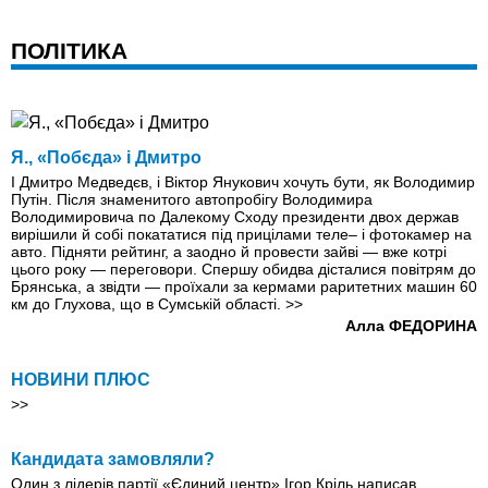
ПОЛІТИКА
Я., «Побєда» і Дмитро
І Дмитро Медведєв, і Віктор Янукович хочуть бути, як Володимир
Путін. Після знаменитого автопробігу Володимира
Володимировича по Далекому Сходу президенти двох держав
вирішили й собі покататися під прицілами теле– і фотокамер на
авто. Підняти рейтинг, а заодно й провести зайві — вже котрі
цього року — переговори. Спершу обидва дісталися повітрям до
Брянська, а звідти — проїхали за кермами раритетних машин 60
км до Глухова, що в Сумській області.
>>
Алла ФЕДОРИНА
НОВИНИ ПЛЮС
>>
Кандидата замовляли?
Один з лідерів партії «Єдиний центр» Ігор Кріль написав