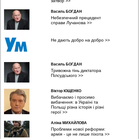
затвор
>>
У Хмельницькому планують створити систему
Василь БОГДАН
відеоспостереження та відеоаналітики з ШІ
Небезпечний прецедент
08:04 05.08.2026
справи Лучанова
>>
У Чернівцях представили результати дослідження якості води у
прифронтових громадах
Не дають добро на добро
>>
07:11 05.08.2026
Шокуюча статистика: мільйони українців покинули країну й
іноземці з десятків країн потрапили в полон в Україні -
омбудсмен
Василь БОГДАН
23:16 04.08.2026
Тривожна тінь диктатора
Пілсудського
>>
Віктор ЮЩЕНКО
Вибачаємо і просимо
вибачення: в Україні та
Польщі різна історія і різні
герої
>>
Аліна МИХАЙЛОВА
Проблеми нової реформи:
армія - це не лише піхота
>>