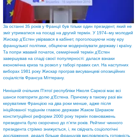
За останні 35 років у Франції був тільки один президент, який не
зміг утриматися на посаді на другий термін. У 1974–му молодий
Жискар д’Естен увірвався в кабінет, проголошуючи нову еру
французької політики, обіцяючи модернізувати державу і країну.
Та попри жвавий початок, семирічний термін д’Естен
завершував на спаді своєї популярності: далася взнаки
економічна криза та розкол у таборі правих сил. На наступних
виборах 1981 року Жискар програв висуванцеві опозиційних
соціалістів Франсуа Міттерану.
Нинішній очільник П’ятої республіки Ніколя Саркозі має всі
шанси повторити долю д’Естена. Причому в такому разі він
керуватиме Францією на два роки менше, адже після
ініційованої тодішнім главою держави Жаком Шираком
конституційної реформи 2000 року термін повноважень
президента було скорочено до п’яти років. Рейтинг чинного
президента стрімко знижується, і, як свідчать соціологічні
дослідження, дедалі більше французів висловлюють готовність