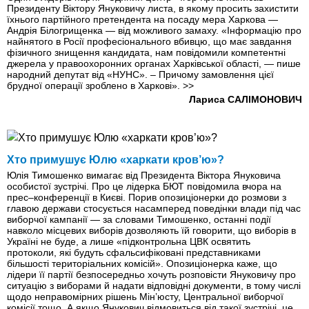
Президенту Віктору Януковичу листа, в якому просить захистити
їхнього партійного претендента на посаду мера Харкова —
Андрія Білогрищенка — від можливого замаху. «Інформацію про
найнятого в Росії професіонального вбивцю, що має завдання
фізичного знищення кандидата, нам повідомили компетентні
джерела у правоохоронних органах Харківської області, — пише
народний депутат від «НУНС». – Причому замовлення цієї
брудної операції зроблено в Харкові».
>>
Лариса САЛІМОНОВИЧ
Хто примушує Юлю «харкати кров’ю»?
Юлія Тимошенко вимагає від Президента Віктора Януковича
особистої зустрічі. Про це лідерка БЮТ повідомила вчора на
прес–конференції в Києві. Порив опозиціонерки до розмови з
главою держави стосується насамперед поведінки влади під час
виборчої кампанії — за словами Тимошенко, останні події
навколо місцевих виборів дозволяють їй говорити, що виборів в
Україні не буде, а лише «підконтрольна ЦВК освятить
протоколи, які будуть сфальсифіковані представниками
більшості територіальних комісій». Опозиціонерка каже, що
лідери її партії безпосередньо хочуть розповісти Януковичу про
ситуацію з виборами й надати відповідні документи, в тому числі
щодо неправомірних рішень Мін’юсту, Центральної виборчої
комісії тощо. А якщо Янукович відмовиться від такої зустрічі, це