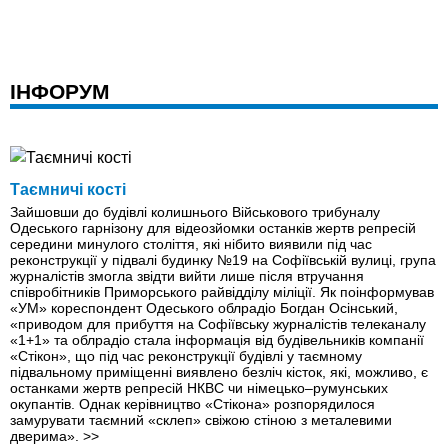
ІНФОРУМ
Таємничі кості
Зайшовши до будівлі колишнього Військового трибуналу
Одеського гарнізону для відеозйомки останків жертв репресій
середини минулого століття, які нібито виявили під час
реконструкції у підвалі будинку №19 на Софіївській вулиці, група
журналістів змогла звідти вийти лише після втручання
співробітників Приморського райвідділу міліції. Як поінформував
«УМ» кореспондент Одеського облрадіо Богдан Осінський,
«приводом для прибуття на Софіївську журналістів телеканалу
«1+1» та облрадіо стала інформація від будівельників компанії
«Стікон», що під час реконструкції будівлі у таємному
підвальному приміщенні виявлено безліч кісток, які, можливо, є
останками жертв репресій НКВС чи німецько–румунських
окупантів. Однак керівництво «Стікона» розпорядилося
замурувати таємний «склеп» свіжою стіною з металевими
дверима».
>>