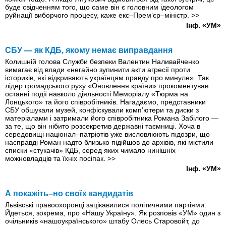
буде свідченням того, що саме він є головним ідеологом
руйнації виборчого процесу, каже екс–Прем’єр–міністр.
>>
Інф. «УМ»
СБУ — як КДБ, якому немає виправдання
Колишній голова Служби безпеки Валентин Наливайченко
вимагає від влади «негайно зупинити акти агресії проти
істориків, які відкривають українцям правду про минуле». Так
лідер громадського руху «Оновлення країни» прокоментував
останні події навколо діяльності Меморіалу «Тюрма на
Лонцького» та його співробітників. Нагадаємо, представники
СБУ обшукали музей, конфіскували комп’ютери та диски з
матеріалами і затримали його співробітника Романа Забілого —
за те, що він нібито розсекретив державні таємниці. Хоча в
середовищі націонал–патріотів уже висловлюють підозри, що
насправді Роман надто близько підійшов до архівів, які містили
списки «стукачів» КДБ, серед яких чимало нинішніх
можновладців та їхніх посіпак.
>>
Інф. «УМ»
А покажіть–но своїх кандидатів
Львівські правоохоронці зацікавилися політичними партіями.
Йдеться, зокрема, про «Нашу Україну». Як розповів «УМ» один з
очільників «нашоукраїнського» штабу Олесь Старовойт, до