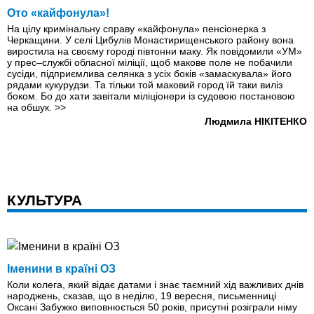
Ото «кайфонула»!
На цілу кримінальну справу «кайфонула» пенсіонерка з
Черкащини. У селі Цибулів Монастирищенського району вона
виростила на своєму городі півтонни маку. Як повідомили «УМ»
у прес–службі обласної міліції, щоб макове поле не побачили
сусіди, підприємлива селянка з усіх боків «замаскувала» його
рядами кукурудзи. Та тільки той маковий город їй таки виліз
боком. Бо до хати завітали міліціонери із судовою постановою
на обшук.
>>
Людмила НІКІТЕНКО
КУЛЬТУРА
Іменини в країні ОЗ
Коли колега, який відає датами і знає таємний хід важливих днів
народжень, сказав, що в неділю, 19 вересня, письменниці
Оксані Забужко виповнюється 50 років, присутні розіграли німу