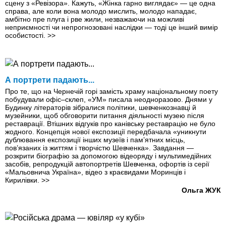
сцену з «Ревізора». Кажуть, «Жінка гарно виглядає» — це одна
справа, але коли вона молодо мислить, молодо нападає,
амбітно пре плуга і рве жили, незважаючи на можливі
неприємності чи непрогнозовані наслідки — тоді це інший вимір
особистості.
>>
А портрети падають...
Про те, що на Чернечій горі замість храму національному поету
побудували офіс–склеп, «УМ» писала неодноразово. Днями у
Будинку літераторів зібралися політики, шевченкознавці й
музейники, щоб обговорити питання діяльності музею після
реставрації. Втішних відгуків про канівську реставрацію не було
жодного. Концепція нової експозиції передбачала «уникнути
дублювання експозиції інших музеїв і пам’ятних місць,
пов’язаних із життям і творчістю Шевченка». Завдання —
розкрити біографію за допомогою відеоряду і мультимедійних
засобів, репродукцій автопортретів Шевченка, офортів із серії
«Мальовнича Україна», відео з краєвидами Моринців і
Кирилівки.
>>
Ольга ЖУК