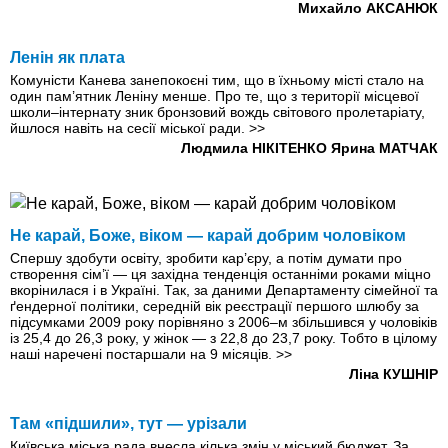
Михайло АКСАНЮК
Ленін як плата
Комуністи Канева занепокоєні тим, що в їхньому місті стало на
один пам’ятник Леніну менше. Про те, що з території місцевої
школи–інтернату зник бронзовий вождь світового пролетаріату,
йшлося навіть на сесії міської ради.
>>
Людмила НІКІТЕНКО
Ярина МАТЧАК
Не карай, Боже, віком — карай добрим чоловіком
Спершу здобути освіту, зробити кар’єру, а потiм думати про
створення сім’ї — ця західна тенденція останніми роками міцно
вкорінилася і в Україні. Так, за даними Департаменту сімейної та
ґендерної політики, середній вік реєстрації першого шлюбу за
підсумками 2009 року порівняно з 2006–м збільшився у чоловіків
iз 25,4 до 26,3 року, у жінок — з 22,8 до 23,7 року. Тобто в цілому
наші наречені постаршали на 9 місяців.
>>
Ліна КУШНІР
Там «підшили», тут — урізали
Київська міська рада внесла кілька змін у міський бюджет. За