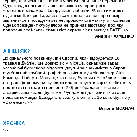
турніру Ліги чемпіонів, обіцяв у Лізі Європи лише перемагати.
Однак задовольнився лише нічиєю в суперництві з
«електротехніками» з білоруської глибинки. Фани вимагають
відставки Валерія Газзаєва, і сам тренер заявив про намір
звільнитися з посади через неспроможність «тягнути» колектив.
Однак президент клубу вчора не прийняв відставку, про яку
попросив російський спеціаліст одразу після матчу з БAТЕ.
>>
Андрій ФОМЕНКО
А ІНШІ ЯК?
До фінального поєдинку Ліги Європи, який відбудеться 18
травня в Дубліні, ще довгих вісім місяців, однак уже зараз
усезнаючі букмекери віддають другий за значимістю в Європі
футбольний клубний трофей англійському «Манчестер Сіті».
Команда Роберто Манчіні, яка влітку була чи не найактивнішою
на трансферному ринку, вирішила не плутати карти любителям
прогнозів і на старті впевнено (2:0) розібралася в гостях з
австрійським «Зальцбургом». Фундамент для звитяги заклав
новачок команди Давида Сильва, куплений за 25 млн. фунтів у
«Валенсії».
>>
Віталій МОХНАЧ
ХРОНІКА
>>