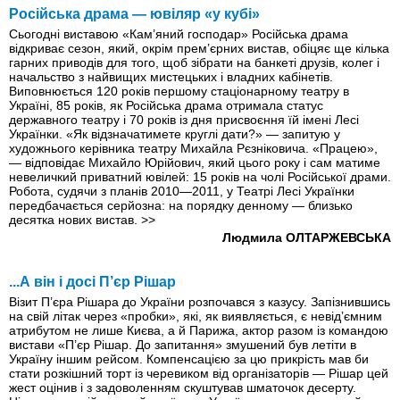
Російська драма — ювіляр «у кубі»
Сьогодні виставою «Кам’яний господар» Російська драма
відкриває сезон, який, окрім прем’єрних вистав, обіцяє ще кілька
гарних приводів для того, щоб зібрати на банкеті друзів, колег і
начальство з найвищих мистецьких i владних кабінетів.
Виповнюється 120 років першому стаціонарному театру в
Україні, 85 років, як Російська драма отримала статус
державного театру і 70 років iз дня присвоєння їй імені Лесі
Українки. «Як відзначатимете круглі дати?» — запитую у
художнього керівника театру Михайла Рєзніковича. «Працею»,
— відповідає Михайло Юрійович, який цього року і сам матиме
невеличкий приватний ювілей: 15 років на чолі Російської драми.
Робота, судячи з планів 2010—2011, у Театрі Лесі Українки
передбачається серйозна: на порядку денному — близько
десятка нових вистав.
>>
Людмила ОЛТАРЖЕВСЬКА
...А він і досі П’єр Рішар
Візит П’єра Рішара до України розпочався з казусу. Запізнившись
на свій літак через «пробки», які, як виявляється, є невід’ємним
атрибутом не лише Києва, а й Парижа, актор разом iз командою
вистави «П’єр Рішар. До запитання» змушений був летіти в
Україну іншим рейсом. Компенсацією за цю прикрість мав би
стати розкішний торт iз черевиком від організаторів — Рішар цей
жест оцінив i з задоволенням скуштував шматочок десерту.