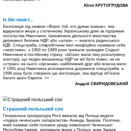
Юлія КРУТОГРУДОВА
Іх бін чекіст...
Експозиція під назвою «Ворог той, хто думає інакше», яка
відкрилася вчора у столичному Українському домі за підтримки
посольства Німеччини, присвячена діяльності міністерства
державної безпеки НДР, або «штазі» — аналога радянського
КДБ. Спецслужба, співробітники якої неофіційно називали себе
«чекістами», з 1950 по 1989 роки тримала громадян Східної
Німеччини в постійному страху. «Штазі» мала таку розгалужену
агентуру, що жоден мешканець НДР не міг бути певен, чи не
«стукає» на нього «органам» найближчий друг або власна мати.
У 1991 році Німеччина розсекретила документи спецслужби, а
1996 року було створено цю експозицію, яка відтоді об’їхала
багато країн Європи.
>>
Андрій СВИРИДОВСЬКИЙ
Страшний польський сон
Генеральна прокуратура Росії вимагає від Польщі видати
«лідера чеченських сепаратистів» Ахмеда Закаєва. Політика,
який називає себе головою уряду невизнаної Чеченської
Республіки Ічкерія, затримали вчора у Польщі, куди Закаєв