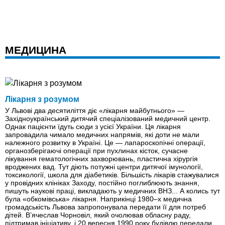
МЕДИЦИНА
Лікарня з розумом
У Львові два десятиліття діє «лікарня майбутнього» —
Західноукраїнський дитячий спеціалізований медичний центр.
Однак пацієнти їдуть сюди з усієї України. Ця лікарня
запровадила чимало медичних напрямів, які доти не мали
належного розвитку в Україні. Це — лапароскопічні операції,
органозберігаючі операції при пухлинах кісток, сучасне
лікування гематологічних захворювань, пластична хірургія
вроджених вад. Тут діють потужні центри дитячої імунології,
токсикології, школа для діабетиків. Більшість лікарів стажувалися
у провідних клініках Заходу, постійно поглиблюють знання,
пишуть наукові праці, викладають у медичних ВНЗ... А колись тут
була «обкомівська» лікарня. Наприкінці 1980–х медична
громадськість Львова запропонувала передати її для потреб
дітей. В’ячеслав Чорновіл, який очолював обласну раду,
підтримав ініціативу, і 20 вересня 1990 року будівлю передали