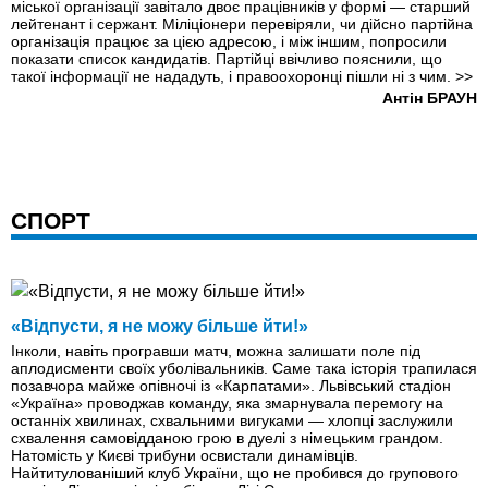
міської організації завітало двоє працівників у формі — старший
лейтенант і сержант. Міліціонери перевіряли, чи дійсно партійна
організація працює за цією адресою, і між іншим, попросили
показати список кандидатів. Партійці ввічливо пояснили, що
такої інформації не нададуть, і правоохоронці пішли ні з чим.
>>
Антін БРАУН
СПОРТ
«Відпусти, я не можу більше йти!»
Інколи, навіть програвши матч, можна залишати поле під
аплодисменти своїх уболівальників. Саме така історія трапилася
позавчора майже опівночі із «Карпатами». Львівський стадіон
«Україна» проводжав команду, яка змарнувала перемогу на
останніх хвилинах, схвальними вигуками — хлопці заслужили
схвалення самовідданою грою в дуелі з німецьким грандом.
Натомість у Києві трибуни освистали динамівців.
Найтитулованіший клуб України, що не пробився до групового