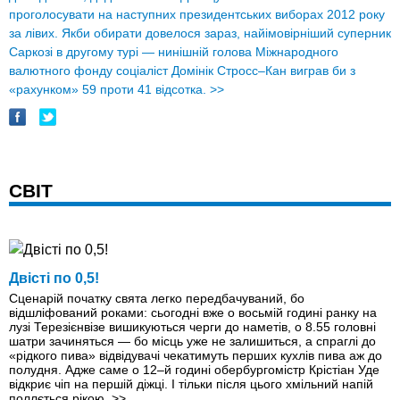
проголосувати на наступних президентських виборах 2012 року
за лівих. Якби обирати довелося зараз, найімовірніший суперник
Саркозі в другому турі — нинішній голова Міжнародного
валютного фонду соціаліст Домінік Стросс–Кан виграв би з
«рахунком» 59 проти 41 відсотка.
>>
СВІТ
Двісті по 0,5!
Сценарій початку свята легко перед­бачуваний, бо
відшліфований роками: сьогодні вже о восьмій годині ранку на
лузі Терезієнвізе вишикуються черги до наметів, о 8.55 головні
шатри зачиняться — бо місць уже не залишиться, а спраглі до
«рідкого пива» відвідувачі чекатимуть перших кухлів пива аж до
полудня. Адже саме о 12–й годині обербургомістр Крістіан Уде
відкриє чіп на першій діжці. І тільки після цього хмільний напій
поллється рікою.
>>