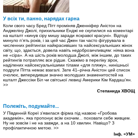
У всіх ти, панно, нарядах гарна
Коли свого часу Бред Пітт проміняв Дженніфер Аністон на
Анджеліну Джолі, прихильники Енджі не скупилися на коментарі
на кшталт «кинув сіру мишу заради яскравої красуні». Відтоді
минуло п’ять років, і за цей час Джен так часто фігурувала в
численних рейтингах найкрасивіших та найсексуальніших жінок
світу, що, здається, довела навіть недоброзичливцям: ніяка вона
не «сіра». А на шість років молодша Джолі, між іншим, до таких
рейтингів потрапляє все рідше. Скажімо в переліку зірок,
наділених найсексуальнішими тілами «для пляжу», нинішньої
подруги Пітта немає взагалі. Зате 41–річна Аністон цей список
очолює, випередивши значно молодших знаменитостей на
кшталт Джессіки Біл чи світської левиці Америки Кім Кардаш’ян.
>>
Степанида ХВОЩ
Полежіть, подумайте...
У Південній Кореї з’явилася фірма під назвою «Гробова
академія», яка пропонує всім охочим... поховати себе живцем.
Ну не зовсім і не на завжди, а на 10 хвилин. Навіщо? З
профілактичною метою.
>>
Інф. «УМ»