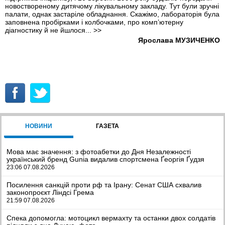
новоствореному дитячому лікувальному закладу. Тут були зручні
палати, однак застаріле обладнання. Скажімо, лабораторія була
заповнена пробірками і колбочками, про комп’ютерну
діагностику й не йшлося...
>>
Ярослава МУЗИЧЕНКО
НОВИНИ
ГАЗЕТА
Мова має значення: з фотоабетки до Дня Незалежності
український бренд Gunia видалив спортсмена Ґеоргія Ґудзя
23:06 07.08.2026
Посилення санкцій проти рф та Ірану: Сенат США схвалив
законопроєкт Ліндсі Грема
21:59 07.08.2026
Спека допомогла: мотоцикл вермахту та останки двох солдатів