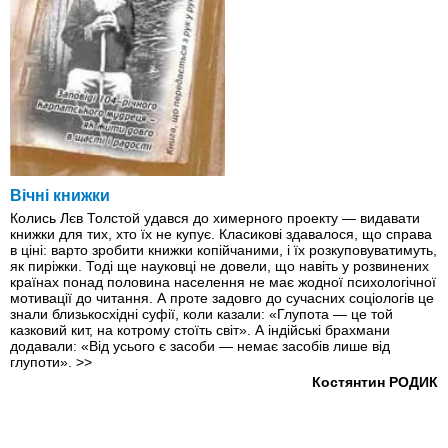
Вічні книжки
Колись Лєв Толстой удався до химерного проекту — видавати
книжки для тих, хто їх не купує. Класикові здавалося, що справа
в ціні: варто зробити книжки копійчаними, і їх розкуповуватимуть,
як пиріжки. Тоді ще науковці не довели, що навіть у розвинених
країнах понад половина населення не має жодної психологічної
мотивації до читання. А проте задовго до сучасних соціологів це
знали близькосхідні суфії, коли казали: «Глупота — це той
казковий кит, на котрому стоїть світ». А індійські брахмани
додавали: «Від усього є засоби — немає засобів лише від
глупоти».
>>
Костянтин РОДИК