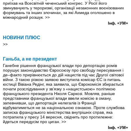
приїхав на Всесвітній чеченський конгрес. У Росії його
звинувачують у тероризмі, організації незаконних воєнізованих
формувань та інших злочинах, за які Ахмеда оголошено в
міжнародний розшук.
>>
Інф. «УМ»
НОВИНИ ПЛЮС
>>
Ганьба, а не президент
Ганебне рішення французької влади про депортацію ромів
порушує законодавство Євросоюзу про свободу пересування і
де–факто прирівнюється до дій нацистів під час Другої світової
війни. З такою різкою заявою виступила комісар ЄС із питань
юстиції Вівіана Редінг, яка заявила, що Єврокомісія збирається
почати розслідування у зв’язку з «нацистською» політикою
французького президента Ніколя Саркозі. Мовляв, раніше
представники французької влади ввели комісію в оману,
запевнивши, що депортація нелегалів із Франції
відбуватиметься не за національною ознакою. Проте службова
записка французького міністерства внутрішніх справ, яка
потрапила у пресу 14 вересня, свідчить про протилежне:
йдеться передусім про циган.
>>
Інф. «УМ»