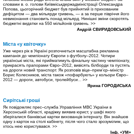
словами в. о. голови Київміськ­держадміністрації Олександра
Попова, цьогорічний бюджет був прийнятий із прихованим
дефіцитом — два мільярди гривень, — а за перше півріччя його
невиконання становить понад мільярд. Нинішні зміни скоротять
бюджетні видатки на 550 мільйонів гривень.
>>
Андрій СВИРИДОВСЬКИЙ
Міста «у квіточку»
Уже через рік в Україні розпочнеться масштабна рекламна
кампанія до чемпіонату Європи з футболу–2012. Чотири
українські міста, які прийматимуть фінальну частину чемпіонату,
прикрасять прапорами Євро–2012, вивісять білборди та пустять
на дороги новий транспорт. Як розповів віце–прем’єр–міністр
Борис Колесников, міста також «пофарбують» у кольори Євро–
2012 — дороги, автобуси, тролейбуси...
>>
Ярина ГОРОДИСЬКА
Сирітські гроші
Як повідомляє прес–служба Управління МВС України в
Херсонській області, крадіжку виявив юрист, у шафі якого
зберігалися банківські картки вихованців інтернату. Він знайшов
одну з карток на столі кабінету, після чого стало зрозумілим, що
хтось нею користувався.
>>
Інф. «УМ»