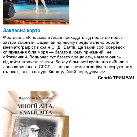
Заклеєна карта
Фестиваль «Кіношок» в Анапі проходить від неділі до неділі —
завтра закриття. Зазвичай на ньому представлено роботи
кінематографістів країн СНД і Балтії. Це такий собі осередок
спілкування біля моря — багато в чому приємний і не
обтяжливий. Водночас тут багато працюють, намагаючись
віднайти втрачені зв’язки. Бо ж у більшості країн, що вийшли з
лона колишнього СРСР, — повна кінематографічна розруха як у
головах, так і в натурі. Кіностудійний передусім.
>>
Сергій ТРИМБАЧ