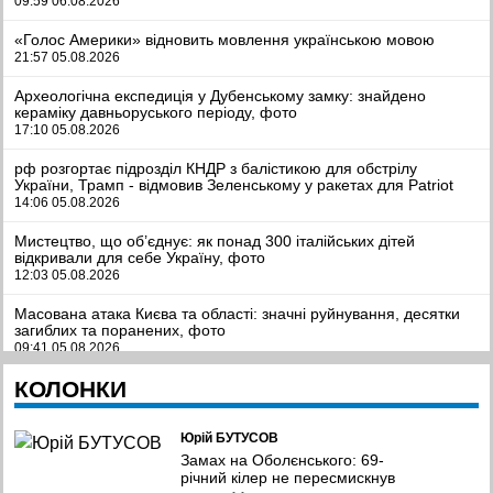
09:59 06.08.2026
«Голос Америки» відновить мовлення українською мовою
21:57 05.08.2026
Археологічна експедиція у Дубенському замку: знайдено
кераміку давньоруського періоду, фото
17:10 05.08.2026
рф розгортає підрозділ КНДР з балістикою для обстрілу
України, Трамп - відмовив Зеленському у ракетах для Patriot
14:06 05.08.2026
Мистецтво, що об’єднує: як понад 300 італійських дітей
відкривали для себе Україну, фото
12:03 05.08.2026
Масована атака Києва та області: значні руйнування, десятки
загиблих та поранених, фото
09:41 05.08.2026
КОЛОНКИ
Легкозаймисті проблеми. Чому пальне стрімко дорожчає та чи
загрожує дефіцит?
09:11 05.08.2026
Юрій БУТУСОВ
Полонений, а не дезертир. Вйськовому з Полтавщини
Замах на Оболєнського: 69-
знадобився ще рік, щоб відновити справедливість
річний кілер не пересмискнув
08:38 05.08.2026