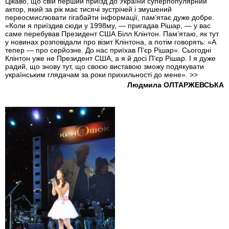
Цікаво, що свій перший приїзд до України суперпопулярний
актор, який за рік має тисячі зустрічей і змушений
переосмислювати гігабайти інформації, пам’ятає дуже добре.
«Коли я приїздив сюди у 1998му, — пригадав Рішар, — у вас
саме перебував Президент США Білл Клінтон. Пам’ятаю, як тут
у новинах розповідали про візит Клінтона, а потім говорять: «А
тепер — про серйозне. До нас приїхав П’єр Рішар». Сьогодні
Клінтон уже не Президент США, а я й досі П’єр Рішар. І я дуже
радий, що знову тут, що своєю виставою зможу подякувати
українським глядачам за роки прихильності до мене».
>>
Людмила ОЛТАРЖЕВСЬКА