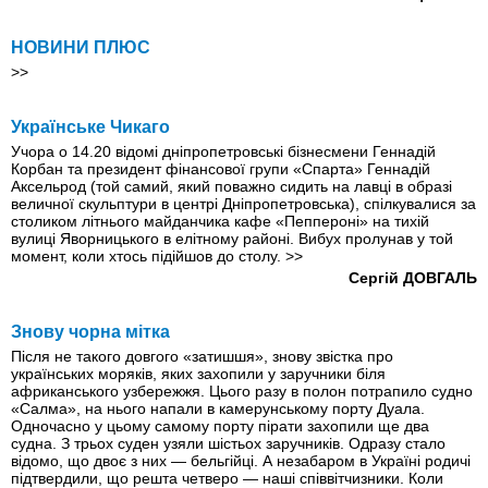
НОВИНИ ПЛЮС
>>
Українське Чикаго
Учора о 14.20 відомі дніпропетровські бізнесмени Геннадій
Корбан та президент фінансової групи «Спарта» Геннадій
Аксельрод (той самий, який поважно сидить на лавці в образi
величної скульптури в центрі Дніпропетровська), спілкувалися за
столиком літнього майданчика кафе «Пеппероні» на тихій
вулиці Яворницького в елітному районі. Вибух пролунав у той
момент, коли хтось підійшов до столу.
>>
Сергій ДОВГАЛЬ
Знову чорна мітка
Після не такого довгого «затишшя», знову звістка про
українських моряків, яких захопили у заручники біля
африканського узбережжя. Цього разу в полон потрапило судно
«Салма», на нього напали в камерунському порту Дуала.
Одночасно у цьому самому порту пірати захопили ще два
судна. З трьох суден узяли шістьох заручників. Одразу стало
відомо, що двоє з них — бельгійці. А незабаром в Україні родичі
підтвердили, що решта четверо — наші співвітчизники. Коли