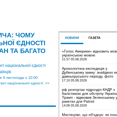
ИЧА: ЧОМУ
НОВИНИ
ГАЗЕТА
ЬНОЇ ЄДНОСТІ
АН ТА БАГАТО
«Голос Америки» відновить мо
українською мовою
21:57 05.08.2026
Археологічна експедиція у
Дубенському замку: знайдено к
давньоруського періоду, фото
я 9 листопада о 10:00
17:10 05.08.2026
ант національної єдності.
>>
рф розгортає підрозділ КНДР з
балістикою для обстрілу Україн
Трамп - відмовив Зеленському 
ракетах для Patriot
14:06 05.08.2026
Мистецтво, що об’єднує: як пон