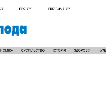
ХІВ
ПРО “УМ”
РЕКЛАМА В “УМ"
ОНОМІКА
СУСПІЛЬСТВО
ІСТОРІЯ
ЗДОРОВ'Я
КУЛ