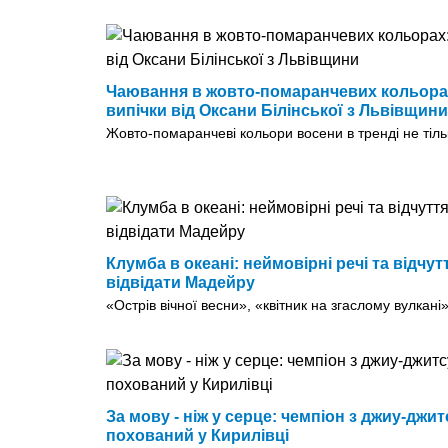
Чаювання в жовто-помаранчевих кольорах
випічки від Оксани Білінської з Львівщини
Жовто-помаранчеві кольори восени в тренді не тільк
Клумба в океані: неймовірні речі та відчут
відвідати Мадейру
«Острів вічної весни», «квітник на згаслому вулкані»
За мову - ніж у серце: чемпіон з джиу-дж
похований у Кирилівці