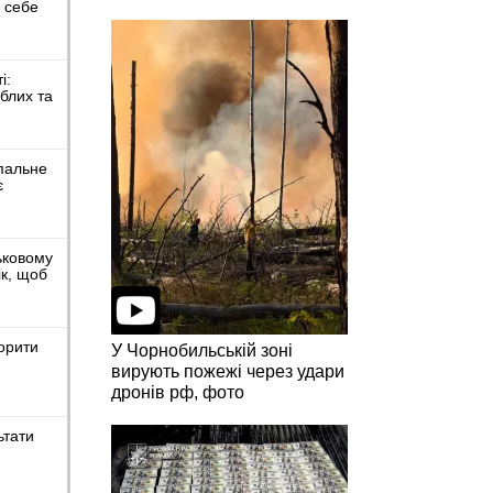
я себе
і:
иблих та
пальне
є
ьковому
к, щоб
орити
У Чорнобильській зоні
вирують пожежі через удари
дронів рф, фото
ьтати