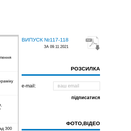
ВИПУСК №117-118
ЗА 09.11.2021
влення
РОЗСИЛКА
ераміку
e-mail:
и,
у
ФОТО,ВІДЕО
ад 300