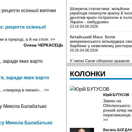
Шокуюча статистика: мільйони
українців покинули країну й іноз
десятків країн потрапили в поло
Україні - омбудсмен
: рецепти осінньої
23:16 04.08.2026
Китайський Маск. Копія
и в природі, а й на столі.
>>
американського мільярдера см
Олена ЧЕРКАСЕЦЬ
барбекю у невеликому рестора
20:26 04.08.2026
У липні Сили оборони уразили
рекордну кількість російських Н
танкерів та трубопровідної
КОЛОНКИ
інфраструктури
тя, заради яких варто
19:22 04.08.2026
Виробництво електроенергії на
, «смарагд в океані»...
>>
Дністровській ГЕС зменшилося 
Юрій БУТУСОВ
ріка обміліла
Замах на
18:04 04.08.2026
Оболєнського:
річний кілер н
Місіс Земля Інтернешенл-2026 
пересмискнув 
красуня з Рівного
>>
17:14 04.08.2026
итсу Микола Балабатько
Василь БОГДА