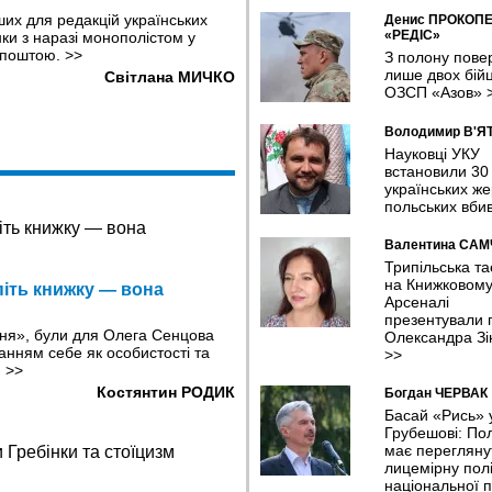
ших для редакцій українських
Денис ПРОКОП
«РЕДІС»
ки з наразі монополістом у
рпоштою.
>>
З полону пове
лише двох бійц
Світлана МИЧКО
ОЗСП «Азов»
Володимир В'Я
Науковці УКУ
встановили 30
українських же
польських вби
Валентина СА
Трипільська т
на Книжковом
іть книжку — вона
Арсеналі
презентували п
зня», були для Олега Сенцова
Олександра Зі
нням себе як особистості та
>>
.
>>
Костянтин РОДИК
Богдан ЧЕРВАК
Басай «Рись» 
Грубешові: По
має перегляну
лицемірну полі
національної п