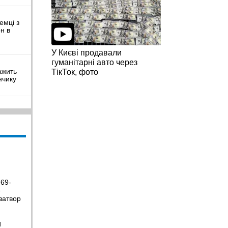
емці з
н в
У Києві продавали
гуманітарні авто через
ажить
ТікТок, фото
нчику
ПЗ,
на 43%:
 69-
е
стала
затвор
Н