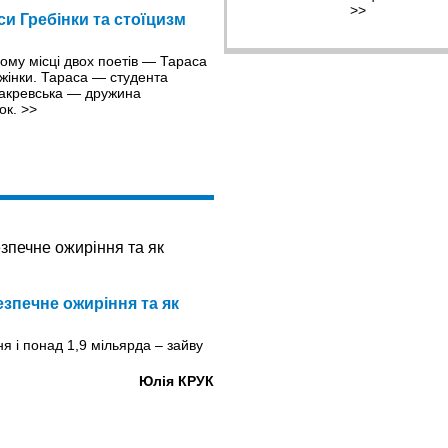
>>
си Гребінки та стоїцизм
ному місці двох поетів — Тараса
 жінки. Тараса — студента
Закревська — дружина
ток.
>>
езпечне ожиріння та як
я і понад 1,9 мільярда – зайву
Юлія КРУК