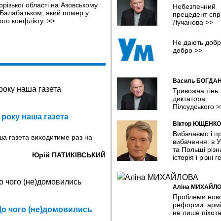
Аномальна спека «накрила» Укр
різької області на Азовському
Небезпечний
Європу: річки міліють, енергос
Балабатьком, який помер у
прецедент спр
на грані колапсу
ого конфлікту.
>>
Лучанова
>>
16:47 04.08.2026
Висновки для майбутнього:
Не дають добр
єврокубкову кваліфікацію прод
добро
>>
лише «Шахтар»?
16:19 04.08.2026
Уражено пункт ФСБ,автомобіль
Василь БОГДА
залізничний мости, та інші об'єк
Тривожна тінь
противника – Генштаб
диктатора
15:55 04.08.2026
Пілсудського
>
 року наша газета
Майже 1,4 тис. правоохоронців
Віктор ЮЩЕНКО
підозрюється у зраді та співпрац
Вибачаємо і п
ворогом – ДБР
ша газета виходитиме раз на
вибачення: в У
12:39 04.08.2026
та Польщі різн
Юрій ПАТИКІВСЬКИЙ
історія і різні г
У Ленінградській та Московській
областях палають склади Wildbe
на Самарщині – Сизранський 
08:41 04.08.2026
Аліна МИХАЙЛ
Проблеми нов
На Дніпропетровщині рашисти 
реформи: армі
по АЗС: загинули дорослі та ди
 До чого (не)домовились
не лише піхот
17:16 03.08.2026