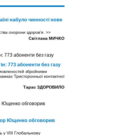
аїні набуло чинності нове
рства охорони здоров’я.
>>
Світлана МИЧКО
н: 773 абоненти без газу
омовленостей збройними
рамках Тристоронньої контактної
Тарас ЗДОРОВИЛО
ктор Ющенко обговорив
ь у VIII Глобальному