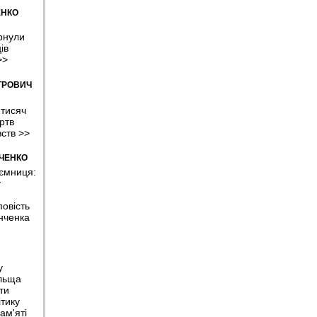
ЕНКО
рнули
ів
>>
ТРОВИЧ
 тисяч
ртв
вств
>>
МЧЕНКО
аємниця:
у
овість
нченка
у
льща
ти
тику
ам'яті