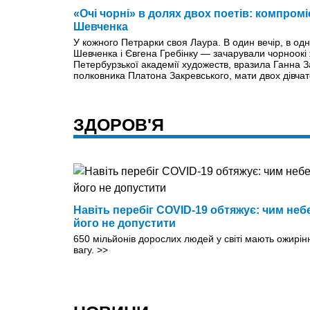
«Очі чорні» в долях двох поетів: компромі
Шевченка
У кожного Петрарки своя Лаура. В один вечір, в од
Шевченка і Євгена Гребінку — зачарували чорноокі
Петербурзької академії художеств, вразила Ганна 
полковника Платона Закревського, мати двох дівча
ЗДОРОВ'Я
Навіть перебіг COVID-19 обтяжує: чим неб
його не допустити
650 мільйонів дорослих людей у світі мають ожирінн
вагу.
>>