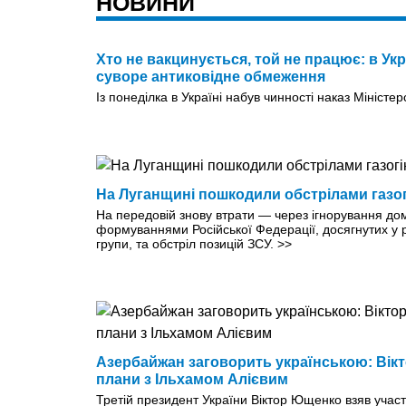
НОВИНИ
Хто не вакцинується, той не працює: в Укр
суворе антиковідне обмеження
Із понеділка в Україні набув чинності наказ Міністе
На Луганщині пошкодили обстрілами газогі
На передовій знову втрати — через ігнорування д
формуваннями Російської Федерації, досягнутих у 
групи, та обстріл позицій ЗСУ.
>>
Азербайжан заговорить українською: Ві
плани з Ільхамом Алієвим
Третій президент України Віктор Ющенко взяв участ