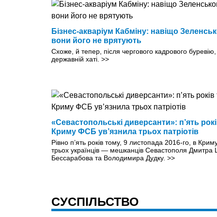
Бізнес-акваріум Кабміну: навіщо Зеленсько
вони його не врятують
Схоже, й тепер, після чергового кадрового буревію,
дер­жавній хаті.
>>
«Севастопольські диверсанти»: п’ять рок
Криму ФСБ ув’язнила трьох патріотів
Рівно п’ять років тому, 9 листопада 2016-го, в Кри
трьох українців — мешканців Севастополя Дмитра Ш
Бессарабова та Володимира Дудку.
>>
СУСПІЛЬСТВО