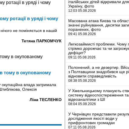
італійських дітей відкривали дл
Україну, фото
12:03 05.08.2026
му ротації в уряді і чому
Масована атака Києва та област
значні руйнування, десятки заг
поранених, фото
 нічого не поміняється в нашій
09:41 05.08.2026
Тетяна ПАРХОМЧУК
Легкозаймисті проблеми. Чому 
стрімко дорожчає та чи загрожу
дефіцит?
09:11 05.08.2026
Полонений, а не дезертир. Вйс
з Полтавщини знадобився ще рі
ів тому в окупованому
відновити справедливість
08:38 05.08.2026
му окупаційна влада затримала
тиблікова, Олексія
У Хмельницькому планують ств
систему відеоспостереження та
відеоаналітики з ШІ
Ліна ТЕСЛЕНКО
08:04 05.08.2026
У Чернівцях представили резул
дослідження якості води у
прифронтових громадах
07:11 05.08.2026