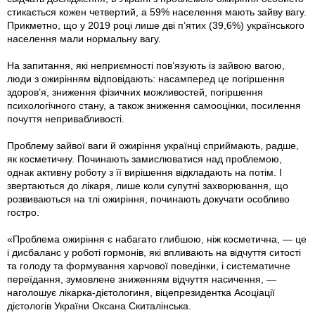
стикається кожен четвертий, а 59% населення мають зайву вагу.
Прикметно, що у 2019 році лише дві п’ятих (39,6%) українського
населення мали нормальну вагу.
На запитання, які неприємності пов’язують із зайвою вагою,
люди з ожирінням відповідають: насамперед це погіршення
здоров’я, зниження фізичних можливостей, погіршення
психологічного стану, а також зниження самооцінки, посилення
почуття непривабливості.
Проблему зайвої ваги й ожиріння українці сприймають, радше,
як косметичну. Починають замислюватися над проблемою,
однак активну роботу з її вирішення відкладають на потім. І
звертаються до лікаря, лише коли супутні захворювання, що
розвиваються на тлі ожиріння, починають докучати особливо
гостро.
«Проблема ожиріння є набагато глибшою, ніж косметична, — це
і дисбаланс у роботі гормонів, які впливають на відчуття ситості
та голоду та формування харчової поведінки, і систематичне
переїдання, зумовлене зниженням відчуття насичення, —
наголошує лікарка-дієтологиня, віцепрезидентка Асоціації
дієтологів України Оксана Скиталінська.