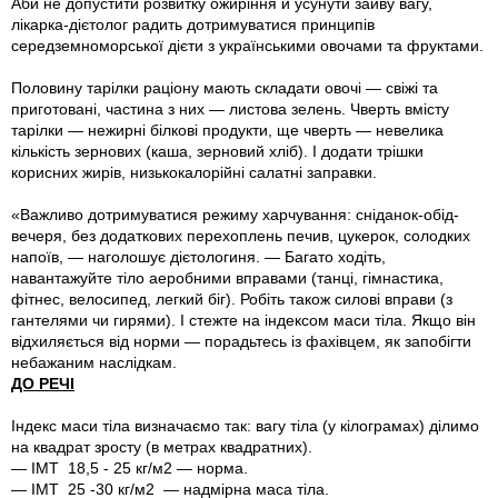
Аби не допустити розвитку ожиріння й усунути зайву вагу,
лікарка-дієтолог радить дотримуватися принципів
середземноморської дієти з українськими овочами та фруктами.
Половину тарілки раціону мають складати овочі — свіжі та
приготовані, частина з них — листова зелень. Чверть вмісту
тарілки — нежирні білкові продукти, ще чверть — невелика
кількість зернових (каша, зерновий хліб). І додати трішки
корисних жирів, низькокалорійні салатні заправки.
«Важливо дотримуватися режиму харчування: сніданок-обід-
вечеря, без додаткових перехоплень печив, цукерок, солодких
напоїв, — наголошує дієтологиня. — Багато ходіть,
навантажуйте тіло аеробними вправами (танці, гімнастика,
фітнес, велосипед, легкий біг). Робіть також силові вправи (з
гантелями чи гирями). І стежте на індексом маси тіла. Якщо він
відхиляється від норми — порадьтесь із фахівцем, як запобігти
небажаним наслідкам.
ДО РЕЧІ
Індекс маси тіла визначаємо так: вагу тіла (у кілограмах) ділимо
на квадрат зросту (в метрах квадратних).
— ІМТ 18,5 - 25 кг/м2 — норма.
— ІМТ 25 -30 кг/м2 — надмірна маса тіла.