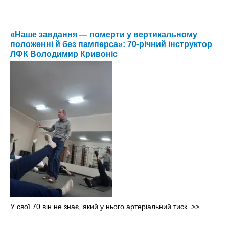
«Наше завдання — померти у вертикальному
положенні й без памперса»: 70-річний інструктор
ЛФК Володимир Кривоніс
У свої 70 він не знає, який у нього артеріальний тиск.
>>