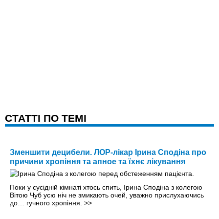
CТАТТІ ПО ТЕМІ
Зменшити децибели. ЛОР-лікар Ірина Сподіна про
причини хропіння та апное та їхнє лікування
Поки у сусідній кімнаті хтось спить, Ірина Сподіна з колегою
Вітою Чуб усю ніч не змикають очей, уважно прислухаючись
до… гучного хропіння.
>>