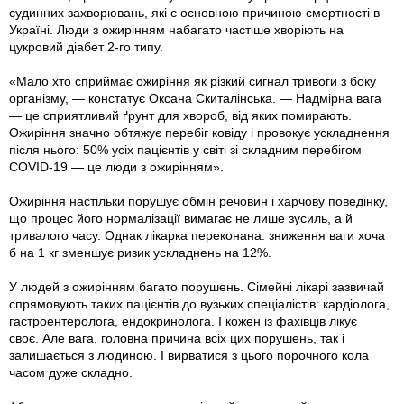
судинних захворювань, які є основною причиною смертності в
Україні. Люди з ожирінням набагато частіше хворіють на
цукровий діабет 2-го типу.
«Мало хто сприймає ожиріння як різкий сигнал тривоги з боку
організму, — констатує Оксана Скиталінська. — Надмірна вага
— це сприятливий ґрунт для хвороб, від яких помирають.
Ожиріння значно обтяжує перебіг ковіду і провокує ускладнення
після нього: 50% усіх пацієнтів у світі зі складним перебігом
COVID-19 — це люди з ожирінням».
Ожиріння настільки порушує обмін речовин і харчову поведінку,
що процес його нормалізації вимагає не лише зусиль, а й
тривалого часу. Однак лікарка переконана: зниження ваги хоча
б на 1 кг зменшує ризик ускладнень на 12%.
У людей з ожирінням багато порушень. Сімейні лікарі зазвичай
спрямовують таких пацієнтів до вузьких спеціалістів: кардіолога,
гастроентеролога, ендокринолога. І кожен із фахівців лікує
своє. Але вага, головна причина всіх цих порушень, так і
залишається з людиною. І вирватися з цього порочного кола
часом дуже складно.