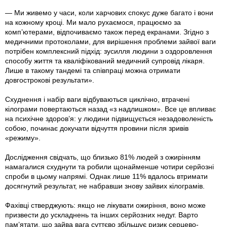
— Ми живемо у часи, коли харчових спокус дуже багато і вони
на кожному кроці. Ми мало рухаємося, працюємо за
комп’ютерами, відпочиваємо також перед екранами. Згідно з
медичними протоколами, для вирішення проблеми зайвої ваги
по­трібен комплексний підхід: зусилля людини з оздоровлення
способу життя та кваліфікований медичний супровід лікаря.
Лише в такому тандемі та співпраці можна отримати
довгострокові результати».
Схуднення і набір ваги відбуваються циклічно, втрачені
кілограми повертаються назад «з надлишком». Все це впливає
на психічне здоров’я: у людини підвищується незадоволеність
собою, починає докучати відчуття провини після зривів
«режиму».
Дослідження свідчать, що близько 81% людей з ожирінням
намагалися схуднути та робили щонайменше чотири серйозні
спроби в цьому напрямі. Однак лише 11% вдалось втримати
досягнутий результат, не набравши знову зайвих кілограмів.
Фахівці ствер­джують: якщо не лікувати ожиріння, воно може
призвести до ускладнень та інших серйозних недуг. Варто
пам’ятати, що зайва вага суттєво збільшує ризик серцево-