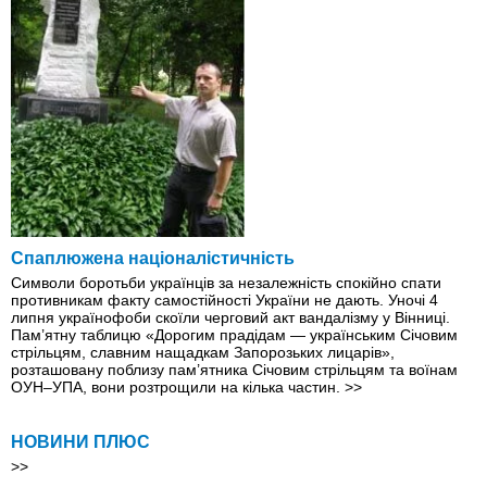
Спаплюжена націоналістичність
Символи боротьби українців за незалежність спокійно спати
противникам факту самостійності України не дають. Уночі 4
липня українофоби скоїли черговий акт вандалізму у Вінниці.
Пам’ятну таблицю «Дорогим прадідам — українським Січовим
стрільцям, славним нащадкам Запорозьких лицарів»,
розташовану поблизу пам’ятника Січовим стрільцям та воїнам
ОУН–УПА, вони розтрощили на кілька частин.
>>
НОВИНИ ПЛЮС
>>