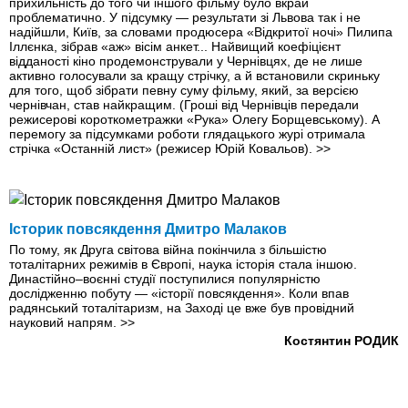
прихильність до того чи іншого фільму було вкрай
проблематично. У підсумку — результати зі Львова так і не
надійшли, Київ, за словами продюсера «Відкритої ночі» Пилипа
Іллєнка, зібрав «аж» вісім анкет... Найвищий коефіцієнт
відданості кіно продемонстрували у Чернівцях, де не лише
активно голосували за кращу стрічку, а й встановили скриньку
для того, щоб зібрати певну суму фільму, який, за версією
чернівчан, став найкращим. (Гроші від Чернівців передали
режисерові короткометражки «Рука» Олегу Борщевському). А
перемогу за підсумками роботи глядацького журі отримала
стрічка «Останній лист» (режисер Юрій Ковальов).
>>
Історик повсякдення Дмитро Малаков
По тому, як Друга світова війна покінчила з більшістю
тоталітарних режимів в Європі, наука історія стала іншою.
Династійно–воєнні студії поступилися популярністю
дослідженню побуту — «історії повсякдення». Коли впав
радянський тоталітаризм, на Заході це вже був провідний
науковий напрям.
>>
Костянтин РОДИК