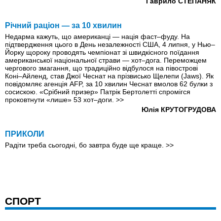
Гаврило СТЕПАНЯК
Річний раціон — за 10 хвилин
Недарма кажуть, що американці — нація фаст–фуду. На
підтвердження цього в День незалежності США, 4 липня, у Нью–
Йорку щороку проводять чемпіонат зі швидкісного поїдання
американської національної страви — хот–дога. Переможцем
чергового змагання, що традиційно відбулося на півострові
Коні–Айленд, став Джої Чеснат на прізвисько Щелепи (Jaws). Як
повідомляє агенція AFP, за 10 хвилин Чеснат вмолов 62 булки з
сосискою. «Срібний призер» Патрік Бертолетті спромігся
проковтнути «лише» 53 хот–доги.
>>
Юлія КРУТОГРУДОВА
ПРИКОЛИ
Радіти треба сьогодні, бо завтра буде ще краще.
>>
СПОРТ