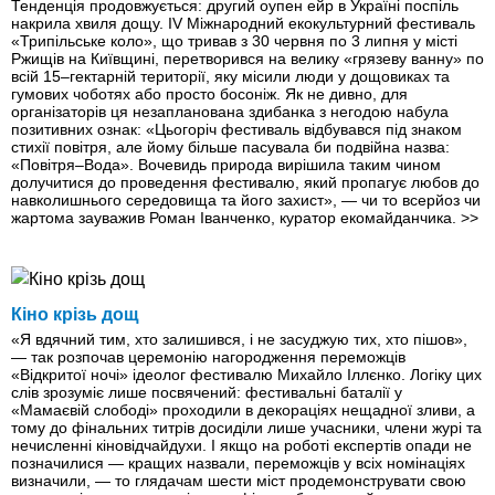
Тенденція продовжується: другий оупен ейр в Україні поспіль
накрила хвиля дощу. IV Міжнародний екокультурний фестиваль
«Трипільське коло», що тривав з 30 червня по 3 липня у місті
Ржищів на Київщині, перетворився на велику «грязеву ванну» по
всій 15–гектарній території, яку місили люди у дощовиках та
гумових чоботях або просто босоніж. Як не дивно, для
організаторів ця незапланована здибанка з негодою набула
позитивних ознак: «Цьогоріч фестиваль відбувався під знаком
стихії повітря, але йому більше пасувала би подвійна назва:
«Повітря–Вода». Вочевидь природа вирішила таким чином
долучитися до проведення фестивалю, який пропагує любов до
навколишнього середовища та його захист», — чи то всерйоз чи
жартома зауважив Роман Іванченко, куратор екомайданчика.
>>
Кіно крізь дощ
«Я вдячний тим, хто залишився, і не засуджую тих, хто пішов»,
— так розпочав церемонію нагородження переможців
«Відкритої ночі» ідеолог фестивалю Михайло Іллєнко. Логіку цих
слів зрозуміє лише посвячений: фестивальні баталії у
«Мамаєвій слободі» проходили в декораціях нещадної зливи, а
тому до фінальних титрів досиділи лише учасники, члени журі та
нечисленні кіновідчайдухи. І якщо на роботі експертів опади не
позначилися — кращих назвали, переможців у всіх номінаціях
визначили, — то глядачам шести міст продемонструвати свою