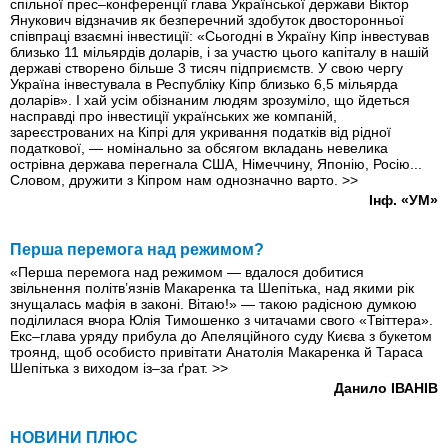
спільної прес–конференції глава Української держави Віктор
Янукович відзначив як безперечний здобуток двосторонньої
співпраці взаємні інвестиції: «Сьогодні в Україну Кіпр інвестував
близько 11 мільярдів доларів, і за участю цього капіталу в нашій
державі створено більше 3 тисяч підприємств. У свою чергу
Україна інвестувала в Республіку Кіпр близько 6,5 мільярда
доларів». І хай усім обізнаним людям зрозуміло, що йдеться
насправді про інвестиції українських же компаній,
зареєстрованих на Кіпрі для укривання податків від рідної
податкової, — номінально за обсягом вкладань невелика
острівна держава перегнала США, Німеччину, Японію, Росію...
Словом, дружити з Кіпром нам однозначно варто.
>>
Інф. «УМ»
Перша перемога над режимом?
«Перша перемога над режимом — вдалося добитися
звільнення політв’язнів Макаренка та Шепітька, над якими рік
знущалась мафія в законі. Вітаю!» — такою радісною думкою
поділилася вчора Юлiя Тимошенко з читачами свого «Твіттера».
Екс–глава уряду прибула до Апеляцiйного суду Києва з букетом
троянд, щоб особисто привiтати Анатолiя Макаренка й Тараса
Шепiтька з виходом із–за ґрат.
>>
Данило ІВАНІВ
НОВИНИ ПЛЮС