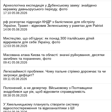
Археологічна експедиція у Дубенському замку: знайдено
кераміку давньоруського періоду, фото
17:10 05.08.2026
рф розгортає підрозділ КНДР з балістикою для обстрілу
України, Трамп - відмовив Зеленському у ракетах для Patriot
14:06 05.08.2026
Мистецтво, що об’єднує: як понад 300 італійських дітей
відкривали для себе Україну, фото
12:03 05.08.2026
Масована атака Києва та області: значні руйнування, десятки
загиблих та поранених, фото
09:41 05.08.2026
Легкозаймисті проблеми. Чому пальне стрімко дорожчає та чи
загрожує дефіцит?
09:11 05.08.2026
Полонений, а не дезертир. Вйськовому з Полтавщини
знадобився ще рік, щоб відновити справедливість
08:38 05.08.2026
У Хмельницькому планують створити систему
відеоспостереження та відеоаналітики з ШІ
08:04 05.08.2026