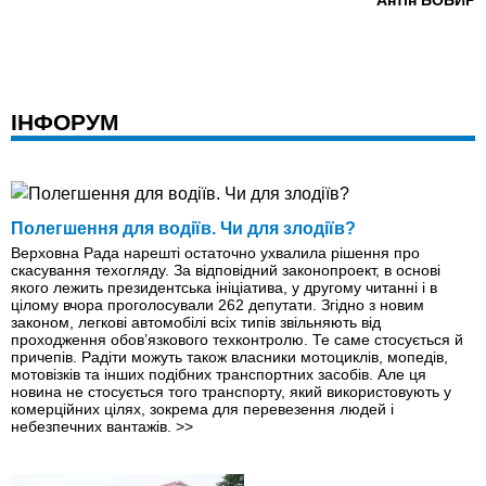
ІНФОРУМ
Полегшення для водіїв. Чи для злодіїв?
Верховна Рада нарешті остаточно ухвалила рішення про
скасування техогляду. За відповідний законопроект, в основі
якого лежить президентська ініціатива, у другому читанні і в
цілому вчора проголосували 262 депутати. Згідно з новим
законом, легкові автомобілі всіх типів звільняють від
проходження обов’язкового техконтролю. Те саме стосується й
причепів. Радіти можуть також власники мотоциклів, мопедів,
мотовiзкiв та інших подібних транспортних засобів. Але ця
новина не стосується того транспорту, який використовують у
комерційних цілях, зокрема для перевезення людей i
небезпечних вантажів.
>>