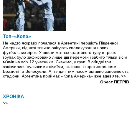
Топ–«Копа»
Не надто яскраво почалася в Аргентині першість Південної
Америки, від якої звично очікують спалахування нових
футбольних зірок. У шести матчах стартового туру в трьох
групах було зафіксовано лише дві перемоги і забито тільки вісім
м’ячів на всіх 12 учасників. Скажімо, у групі В обидві гри
закінчилися нульовими нічиїми, включно із протистоянням
Бразилії та Венесуели. А глядачі тим часом активно заповнюють
стадіони. Аргентина приймає «Копа Америка» вже вдев’яте.
>>
Орест ПЕТРІВ
ХРОНІКА
>>