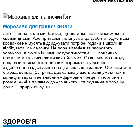
Валентина НЕЛІНА
Морозиво для панночки Ївги
Літо — пора, коли ми, батьки, щойнайтісніше зближаємося зі
своїми дітьми. Або принаймні плануємо це зробити, адже наші
кровинки не мусять відсиджувати потрібні години в школі чи
відбігувати їх у садочку. Це пора вітамінів та здорового
харчування вкупі з іншими натуральностями — сонячним
промінням та «кисневими коктейлями». Отже, маємо нагоду
поєднати приємне з корисним: отримати «класичне»
задоволення від спільної праці й спільної трапези. Оскільки моя
старша донька, 13–річна Дарка, вже у шість років уміла пекти
млинці й зараз має власний «фірмовий» рецепт телятини з
ромом, нині я привчаю до «смачного» спілкування молодшу
доню — трирічну Їву.
>>
ЗДОРОВ'Я