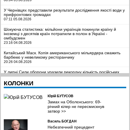
У Чернівцях представили результати дослідження якості води у
прифронтових громадах
07:11 05.08.2026
Шокуюча статистика: мільйони українців покинули країну й
іноземці з десятків країн потрапили в полон в Україні -
омбудсмен
23:16 04.08.2026
Китайський Маск. Копія американського мільярдера смажить
барбекю у невеликому ресторанчику
20:26 04.08.2026
У липні Сили оборони уразили рекордну кількість російських
НПЗ, танкерів та трубопровідної інфраструктури
19:22 04.08.2026
КОЛОНКИ
Виробництво електроенергії на Дністровській ГЕС зменшилося
на 43%: ріка обміліла
Юрій БУТУСОВ
18:04 04.08.2026
Замах на Оболєнського: 69-
річний кілер не пересмискнув
Місіс Земля Інтернешенл-2026 стала красуня з Рівного
затвор
>>
17:14 04.08.2026
Василь БОГДАН
Аномальна спека «накрила» Україну та Європу: річки міліють,
Небезпечний прецедент
енергосистема на грані колапсу