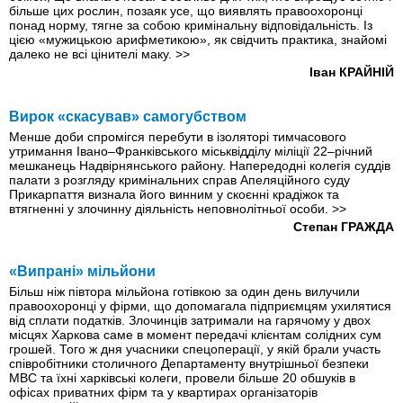
більше цих рослин, позаяк усе, що виявлять правоохоронці
понад норму, тягне за собою кримінальну відповідальність. Із
цією «мужицькою арифметикою», як свідчить практика, знайомі
далеко не всі цінителі маку.
>>
Іван КРАЙНІЙ
Вирок «скасував» самогубством
Менше доби спромігся перебути в ізоляторі тимчасового
утримання Івано–Франківського міськвідділу міліції 22–річний
мешканець Надвірнянського району. Напередодні колегія суддів
палати з розгляду кримінальних справ Апеляційного суду
Прикарпаття визнала його винним у скоєнні крадіжок та
втягненні у злочинну діяльність неповнолітньої особи.
>>
Степан ГРАЖДА
«Випрані» мільйони
Більш ніж півтора мільйона готівкою за один день вилучили
правоохоронці у фірми, що допомагала підприємцям ухилятися
від сплати податків. Злочинців затримали на гарячому у двох
місцях Харкова саме в момент передачі клієнтам солідних сум
грошей. Того ж дня учасники спецоперації, у якій брали участь
співробітники столичного Департаменту внутрішньої безпеки
МВС та їхні харківські колеги, провели більше 20 обшуків в
офісах приватних фірм та у квартирах організаторів