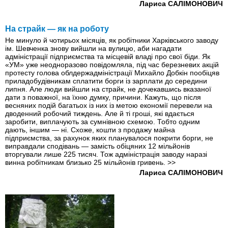
Лариса САЛІМОНОВИЧ
На страйк — як на роботу
Не минуло й чотирьох місяців, як робітники Харківського заводу
ім. Шевченка знову вийшли на вулицю, аби нагадати
адміністрації підприємства та місцевій владі про свої біди. Як
«УМ» уже неодноразово повідомляла, пiд час березневих акцій
протесту голова облдержадміністрації Михайло Добкін пообіцяв
приладобудівникам сплатити борги iз зарплати до середини
липня. Але люди вийшли на страйк, не дочекавшись вказаної
дати з поважної, на їхню думку, причини. Кажуть, що після
весняних подій багатьох із них iз метою економії перевели на
дводенний робочий тиждень. Але й ті гроші, які вдається
заробити, виплачують за сумнівною схемою. Тобто одним
дають, іншим — ні. Схоже, кошти з продажу майна
підприємства, за рахунок яких планувалося покрити борги, не
виправдали сподівань — замість обіцяних 12 мільйонів
вторгували лише 225 тисяч. Тож адміністрація заводу наразі
винна робітникам близько 25 мільйонів гривень.
>>
Лариса САЛІМОНОВИЧ