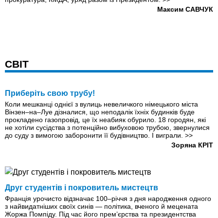
Максим САВЧУК
СВІТ
Приберіть свою трубу!
Коли мешканці однієї з вулиць невеличкого німецького міста
Вінзен–на–Луе дізналися, що неподалік їхніх будинків буде
прокладено газопровід, це їх неабияк обурило. 18 городян, які
не хотіли сусідства з потенційно вибуховою трубою, звернулися
до суду з вимогою заборонити її будівництво. І виграли.
>>
Зоряна КРІТ
Друг студентів і покровитель мистецтв
Франція урочисто відзначає 100–річчя з дня народження одного
з найвидатніших своїх синів — політика, вченого й мецената
Жоржа Помпіду. Під час його прем’єрства та президентства