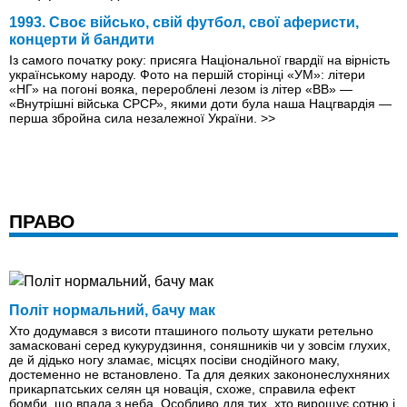
1993. Своє військо, свій футбол, свої аферисти,
концерти й бандити
Із самого початку року: присяга Національної гвардії на вірність
українському народу. Фото на першій сторінці «УМ»: літери
«НГ» на погоні вояка, перероблені лезом із літер «ВВ» —
«Внутрішні війська СРСР», якими доти була наша Нацгвардія —
перша збройна сила незалежної України.
>>
ПРАВО
Політ нормальний, бачу мак
Хто додумався з висоти пташиного польоту шукати ретельно
замасковані серед кукурудзиння, соняшників чи у зовсім глухих,
де й дідько ногу зламає, місцях посіви снодійного маку,
достеменно не встановлено. Та для деяких закононеслухняних
прикарпатських селян ця новація, схоже, справила ефект
бомби, що впала з неба. Особливо для тих, хто вирощує сотню і