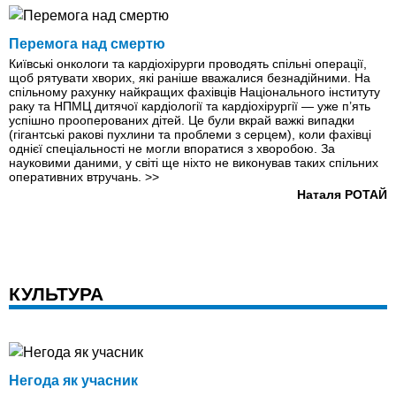
Перемога над смертю
Київські онкологи та кардіохірурги проводять спільні операції,
щоб рятувати хворих, які раніше вважалися безнадійними. На
спільному рахунку найкращих фахівців Національного інституту
раку та НПМЦ дитячої кардіології та кардіохірургії — уже п’ять
успішно прооперованих дітей. Це були вкрай важкі випадки
(гігантські ракові пухлини та проблеми з серцем), коли фахівці
однієї спеціальності не могли впоратися з хворобою. За
науковими даними, у світі ще ніхто не виконував таких спільних
оперативних втручань.
>>
Наталя РОТАЙ
КУЛЬТУРА
Негода як учасник