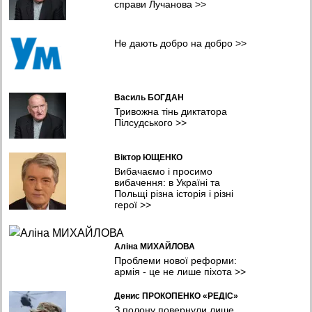
справи Лучанова
>>
16:47 04.08.2026
Висновки для майбутнього: єврокубкову кваліфікацію
Не дають добро на добро
>>
продовжить лише «Шахтар»?
16:19 04.08.2026
Уражено пункт ФСБ,автомобільний та залізничний мости, та
інші об'єкти противника – Генштаб
Василь БОГДАН
15:55 04.08.2026
Тривожна тінь диктатора
Пілсудського
>>
Віктор ЮЩЕНКО
Вибачаємо і просимо
вибачення: в Україні та
Польщі різна історія і різні
герої
>>
Аліна МИХАЙЛОВА
Проблеми нової реформи:
армія - це не лише піхота
>>
Денис ПРОКОПЕНКО «РЕДІС»
З полону повернули лише