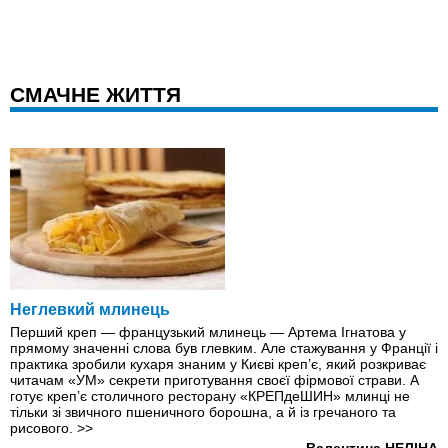
СМАЧНЕ ЖИТТЯ
Неглевкий млинець
Перший креп — французький млинець — Артема Ігнатова у
прямому значенні слова був глевким. Але стажування у Франції і
практика зробили кухаря знаним у Києві креп’є, який розкриває
читачам «УМ» секрети приготування своєї фірмової страви. А
готує креп’є столичного ресторану «КРЕПдеШИН» млинці не
тільки зі звичного пшеничного борошна, а й із гречаного та
рисового.
>>