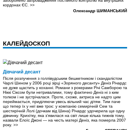
заборонено запровадження постійного контролю на внутрішніх
кордонах ЄС.
>>
Олександр ШИМАНСЬКИЙ
КАЛЕЙДОСКОП
Дівчачий десант
Після розлучення з голлівудським бешкетником і скандалістом
Чарлі Шином у 2006 році зірці «Зоряного десанту» Деніз Річардс
не дуже щастить у коханні. Романи з рокерами Річі Самборою та
Ніккі Сіксом були нетривалими, тому фактично Деніз ні з ким
толком і не зустрічалася. Проте, схоже, актриса не надто цим
переймається, приділяючи увесь вільний час дітям. Тим паче
що тепер їх у неї вже троє: у компанію семирічній Сем та
шестирічній Лолі (дочкам від Шина) Річардс удочерила ще одну
дівчинку. Крихітку, яка з’явилася на світ лише кілька тижнів тому,
назвали Елоїс Джоні — на честь матері Деніз, яка померла 2007
року.
>>