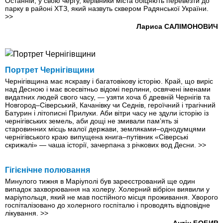
Останній, у свою чергу, керівники міста обіцяють перевезти до
парку в районі ХТЗ, який назвуть сквером Радянської України.
>>
Лариса САЛІМОНОВИЧ
Портрет Чернігівщини
Чернігівщина має яскраву і багатовікову історію. Край, що виріс
над Десною і має всесвітньо відомі перлини, освячені іменами
видатних людей свого часу, — узяти хоча б древній Чернігів та
Новгород–Сіверський, Качанівку чи Седнів, героїчний і трагічний
Батурин і літописні Прилуки. Аби вітри часу не здули історію із
чернігівських земель, аби дощі не змивали пам’ять зi
старовинних місць малої держави, земляками–однодумцями
чернігівського краю випущена книга–путівник «Сіверські
скрижалі» — чаша історії, зачерпана з річкових вод Десни.
>>
Гігієнічне полювання
Минулого тижня в Маріуполі був зареєстрований ще один
випадок захворювання на холеру. Холерний вібріон виявили у
маріупольця, який не мав постійного місця проживання. Хворого
госпіталізовано до холерного госпіталю і проводять відповідне
лікування.
>>
Антін БОБИР