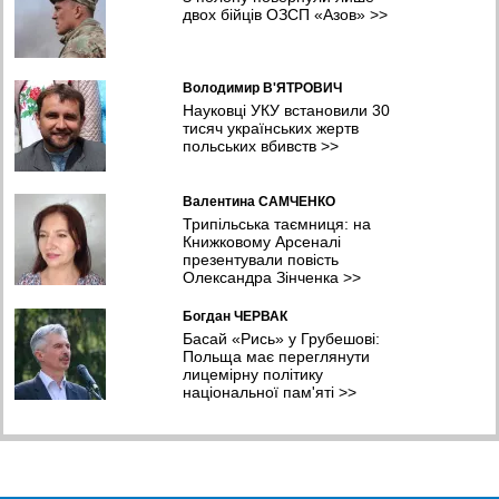
двох бійців ОЗСП «Азов»
>>
Володимир В'ЯТРОВИЧ
Науковці УКУ встановили 30
тисяч українських жертв
польських вбивств
>>
Валентина САМЧЕНКО
Трипільська таємниця: на
Книжковому Арсеналі
презентували повість
Олександра Зінченка
>>
Богдан ЧЕРВАК
Басай «Рись» у Грубешові:
Польща має переглянути
лицемірну політику
національної пам'яті
>>