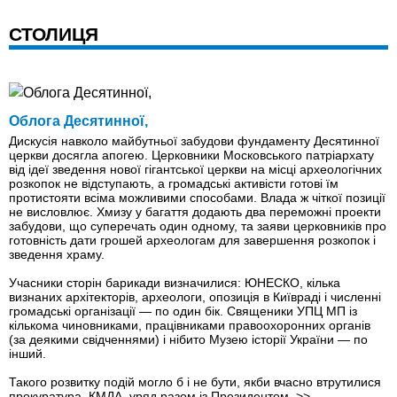
СТОЛИЦЯ
Облога Десятинної,
Дискусія навколо майбутньої забудови фундаменту Десятинної
церкви досягла апогею. Церковники Московського патріархату
від ідеї зведення нової гігантської церкви на місці археологічних
розкопок не відступають, а громадські активісти готові їм
протистояти всіма можливими способами. Влада ж чіткої позиції
не висловлює. Хмизу у багаття додають два переможні проекти
забудови, що суперечать один одному, та заяви церковників про
готовність дати грошей археологам для завершення розкопок і
зведення храму.
Учасники сторін барикади визначилися: ЮНЕСКО, кілька
визнаних архітекторів, археологи, опозиція в Київраді і численні
громадські організації — по один бік. Священики УПЦ МП iз
кількома чиновниками, працівниками правоохоронних органів
(за деякими свідченнями) і нібито Музею історії України — по
інший.
Такого розвитку подій могло б і не бути, якби вчасно втрутилися
прокуратура, КМДА, уряд разом із Президентом.
>>