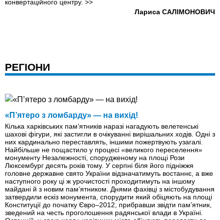
конвертаційного центру.
>>
Лариса САЛІМОНОВИЧ
РЕГІОНИ
«П’ятеро з ломбарду» — на вихід!
Кілька харківських пам’ятників наразі нагадують велетенські
шахові фігури, які застигли в очікуванні вирішальних ходів. Одні з
них кардинально переставлять, іншими пожертвують узагалі.
Найбільше не пощастило у процесі «великого переселення»
монументу Незалежності, спорудженому на площі Рози
Люксембург десять років тому. У серпні біля його підніжжя
головне державне свято України відзначатимуть востаннє, а вже
наступного року ці ж урочистості проходитимуть на іншому
майдані й з новим пам’ятником. Днями фахівці з містобудування
затвердили ескіз монумента, спорудити який обіцяють на площі
Конституції до початку Євро–2012, прибравши звідти пам’ятник,
зведений на честь проголошення радянської влади в Україні.