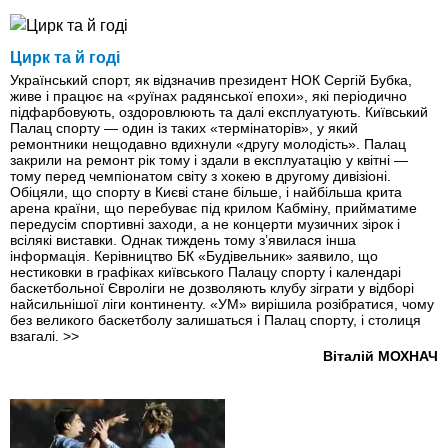
Цирк та й годі
Український спорт, як відзначив президент НОК Сергій Бубка,
живе і працює на «руїнах радянської епохи», які періодично
підфарбовують, оздоровлюють та далі експлуатують. Київський
Палац спорту — один із таких «термінаторів», у який
ремонтники нещодавно вдихнули «другу молодість». Палац
закрили на ремонт рік тому і здали в експлуатацію у квітні —
тому перед чемпіонатом світу з хокею в другому дивізіоні.
Обіцяли, що спорту в Києві стане більше, і найбільша крита
арена країни, що перебуває під крилом Кабміну, прийматиме
передусім спортивні заходи, а не концерти музичних зірок і
всілякі виставки. Однак тиждень тому з’явилася інша
інформація. Керівництво БК «Будівельник» заявило, що
нестиковки в графіках київського Палацу спорту і календарі
баскетбольної Євроліги не дозволяють клубу зіграти у відборі
найсильнішої ліги континенту. «УМ» вирішила розібратися, чому
без великого баскетболу залишаться і Палац спорту, і столиця
взагалі.
>>
Віталій МОХНАЧ