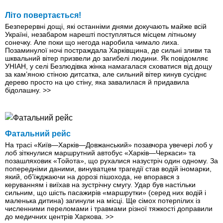
Літо повертається!
Безперервні дощі, які останніми днями докучають майже всій
Україні, незабаром нарешті поступляться місцем літньому
сонечку. Але поки що негода наробила чимало лиха.
Позаминулої ночі постраждала Харківщина, де сильні зливи та
шквальний вітер призвели до загибелі людини. Як повідомляє
УНІАН, у селі Безлюдівка жінка намагалася сховатися від дощу
за кам’яною стіною дитсатка, але сильний вітер кинув сусіднє
дерево просто на цю стіну, яка завалилася й придавила
бідолашну.
>>
Фатальний рейс
На трасі «Київ—Харків—Довжанський» позавчора увечері лоб у
лоб зіткнулися маршрутний автобус «Харків—Черкаси» та
позашляховик «Тойота», що рухалися назустріч один одному. За
попередніми даними, винуватцем трагедії став водій іномарки,
який, об’їжджаючи на дорозі пішохода, не впорався з
керуванням і виїхав на зустрічну смугу. Удар був настільки
сильним, що шість пасажирів «маршрутки» (серед них водій і
маленька дитина) загинули на місці. Ще сімох потерпілих iз
численними переломами і травмами різної тяжкості доправили
до медичних центрів Харкова.
>>