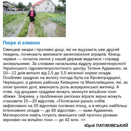
Пюре зі зливою
Свинцеві хмари і проливні дощі, які не вщухають уже другий
тиждень, починають викликати занепокоєння аграріїв. Кінець
червня — початок липня у нашій державі видалися і справді
аномальними. За словами начальника відділу агрометеорології
Українського гідрометеорологічного центру Тетяни Адаменко, за
10—12 днів випало від 2,5 до 3,5 місячної норми опадів.
Особливо щедрою на вологу погода була на Кіровоградщині,
Черкащині, в деяких районах Київщини та Миколаївщини, які, за
злою іронією долі, виконують роль всеукраїнської житниці. А
отже, під дощами–градами можуть загинути мільйони тонн
збіжжя. Зокрема, у проблемних регіонах втрати зерна можуть
становити 15—20 відсотків. «Полягання ранніх хлібів
зафіксовано на 20 відсотках посівних площ, а в місцях найбільш
інтенсивних опадів — до 60 відсотків», — каже Адаменко.
Метеорологи навіть готують зменшити свій прогноз урожаю
зернових на мільйон тонн — до 42 млн.
>>
Юрій ПАТИКІВСЬКИЙ