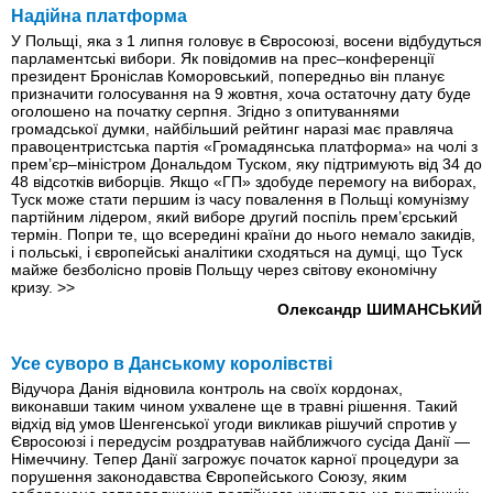
Надійна платформа
У Польщі, яка з 1 липня головує в Євросоюзі, восени відбудуться
парламентські вибори. Як повідомив на прес–конференції
президент Броніслав Коморовський, попередньо він планує
призначити голосування на 9 жовтня, хоча остаточну дату буде
оголошено на початку серпня. Згідно з опитуваннями
громадської думки, найбільший рейтинг наразі має правляча
правоцентристська партія «Громадянська платформа» на чолі з
прем’єр–міністром Дональдом Туском, яку підтримують від 34 до
48 відсотків виборців. Якщо «ГП» здобуде перемогу на виборах,
Туск може стати першим iз часу повалення в Польщі комунізму
партійним лідером, який виборе другий поспіль прем’єрський
термін. Попри те, що всередині країни до нього немало закидів,
і польські, і європейські аналітики сходяться на думці, що Туск
майже безболісно провів Польщу через світову економічну
кризу.
>>
Олександр ШИМАНСЬКИЙ
Усе суворо в Данському королівстві
Відучора Данія відновила контроль на своїх кордонах,
виконавши таким чином ухвалене ще в травні рішення. Такий
відхід від умов Шенгенської угоди викликав рішучий спротив у
Євросоюзі і передусім роздратував найближчого сусіда Данії —
Німеччину. Тепер Данії загрожує початок карної процедури за
порушення законодавства Європейського Союзу, яким