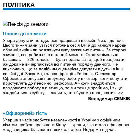
ПОЛІТИКА
Пенсія до знемоги
Учора депутати погодилися працювати в сесійній залі до ночі.
Цього тижня закінчується поточна сесія ВР, а до канікул народні
обранці вирішили розглянути купу важливих питань. За старою
звичкою, все робиться в останній момент. Отож мінімальна
більшість — 226 голосів — була подана за те, щоб працювати
аж доки не вичерпаються всі питання порядку денного. Не
виключено, що за подібним сценарієм депутати підуть і в інші
сесійні дні. Зокрема, голова фракції «Регіонів» Олександр
Єфремов анонсував напружену роботу в четвер, коли депутати
приступлять до пенсійної реформи. А «коли знадобиться
продовжити роботу в п’ятницю, то ми теж це зробимо, і якщо
знадобиться в суботу — значить, теж будемо працювати».
>>
Володимир СЕМКІВ
«Офшорний» гість
Уперше з часів здобуття незалежності в Україну з офіційним
візитом приїхав президент Кіпру — країни, яка стала офшорною
«годівницею» більшості наших олігархів. Недарма під час