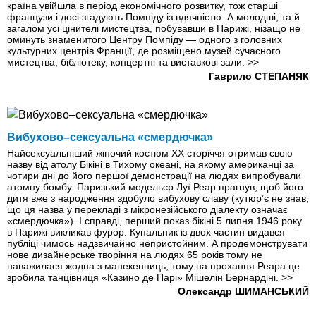
країна увійшла в період економічного розвитку, тож старші
французи і досі згадують Помпіду із вдячністю. А молодші, та й
загалом усі цінителі мистецтва, побувавши в Парижі, нізащо не
оминуть знаменитого Центру Помпіду — одного з головних
культурних центрів Франції, де розміщено музей сучасного
мистецтва, бібліотеку, концертні та виставкові зали.
>>
Гаврило СТЕПАНЯК
Вибухово–сексуальна «смердючка»
Найсексуальніший жіночий костюм ХХ сторіччя отримав свою
назву від атолу Бікіні в Тихому океані, на якому американці за
чотири дні до його першої демонстрації на людях випробували
атомну бомбу. Паризький модельєр Луї Реар прагнув, щоб його
дитя вже з народження здобуло вибухову славу (кутюр’є не знав,
що ця назва у перекладі з мікронезійського діалекту означає
«смердючка»). І справді, перший показ бікіні 5 липня 1946 року
в Парижі викликав фурор. Купальник із двох частин видався
публіці чимось над­звичайно непристойним. А продемонструвати
нове дизайнерське творіння на людях 65 років тому не
наважилася жодна з манекенниць, тому на прохання Реара це
зробила танцівниця «Казино де Парі» Мішелін Бернардіні.
>>
Олександр ШИМАНСЬКИЙ