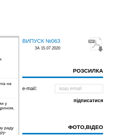
ВИПУСК №063
ЗА 15.07.2020
и
РОЗСИЛКА
уха на
e-mail:
ми у
дроном,
ФОТО,ВІДЕО
ву раду
ру-