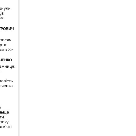
рнули
ів
>>
ТРОВИЧ
 тисяч
ртв
вств
>>
МЧЕНКО
аємниця:
у
овість
нченка
у
льща
ти
тику
ам'яті