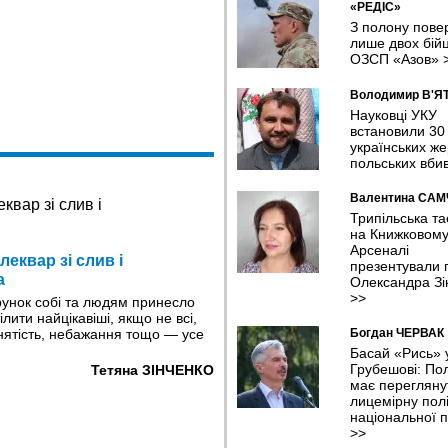
«РЕДІС»
З полону пове
лише двох бійц
ОЗСП «Азов»
Володимир В'Я
Науковці УКУ
встановили 30
українських же
польських вби
Валентина СА
Трипільська т
на Книжковом
Арсеналі
еквар зі слив і
презентували п
а
Олександра Зі
>>
арунок собі та людям принесло
ілити найцікавіші, якщо не всі,
айнятість, небажання тощо — усе
Богдан ЧЕРВАК
Басай «Рись» 
Грубешові: По
Тетяна ЗІНЧЕНКО
має перегляну
лицемірну полі
національної п
>>