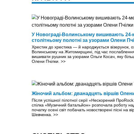
У Новограді-Волинському вишивають 24-
столітньому полотні за узорами Олени Пч
Хрестик до хрестика — й народжується візерунок, о
Волинському на Житомирщині, під час послабленн
вишивати рушник за узорами Ольги Косач, яку біль
Олени Пчілки.
>>
Жіночий альбом: дванадцять віршів Олени
Після успішної пілотної серії «Нескорений ПроRock
спілка «Музичний батальйон» розпочала роботу н
початку осені світ побачать новостворені пісні на в
Шевченка.
>>