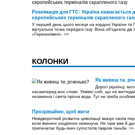
Реанімація для ГТС: Україна намагається 
європейських терміналів скрапленого газ
У перший день цього місяця на кордоні України та
віртуальна точка передачі газу. Вона об’єднала дві 
«Германовичі».
>>
КОЛОНКИ
Як живеш ти, рі
Дорогі українці, мол
насамперед моє слово. Уявімо собі, що на життєда
незамінна і свята прісна вода. Тут не треба особли
Прозріваймо, щоб жити
Невідворотний розвиток цивілізації вказує своїм пер
коли вчинені злодіяння неминуча. Не таке вже й да
припечатає будь-яких супостатів тавром ганьби.
>>