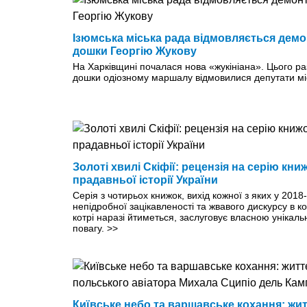
Ізюмська міська рада відмовляється дем
дошки Георгію Жукову
На Харківщині почалася нова «жукініана». Цього р
дошки одіозному маршалу відмовилися депутати м
Золоті хвилі Скіфії: рецензія на серію кн
прадавньої історії України
Серія з чотирьох книжок, вихід кожної з яких у 201
непідробної зацікавленості та жвавого дискурсу в кол
котрі наразі йтиметься, заслуговує власною унікаль
повагу.
>>
Київське небо та варшавське кохання: жи