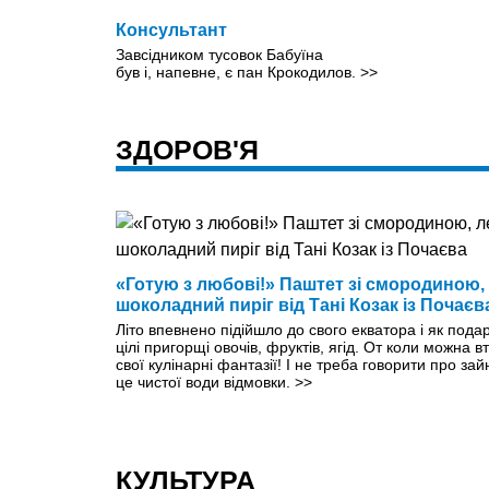
Консультант
Завсідником тусовок Бабуїна
був і, напевне, є пан Крокодилов.
>>
ЗДОРОВ'Я
«Готую з любові!» Паштет зі смородиною, л
шоколадний пиріг від Тані Козак із Почаєв
Літо впевнено підійшло до свого екватора і як под
цілі пригорщі овочів, фруктів, ягід. От коли можна вт
свої кулінарні фантазії! І не треба говорити про з
це чистої води відмовки.
>>
КУЛЬТУРА