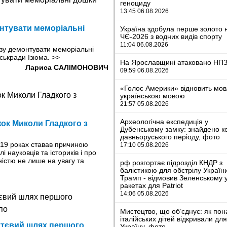
геноциду
13:45 06.08.2026
онтувати меморіальні
Україна здобула перше золото 
ЧЄ-2026 з водних видів спорту
11:04 06.08.2026
азу демонтувати меморіальні
іськради Ізюма.
>>
На Ярославщині атаковано НП
Лариса САЛІМОНОВИЧ
09:59 06.08.2026
«Голос Америки» відновить мо
українською мовою
21:57 05.08.2026
Археологічна експедиція у
ижок Миколи Гладкого з
Дубенському замку: знайдено к
давньоруського періоду, фото
8-19 роках ставав причиною
17:10 05.08.2026
і науковців та істориків і про
ністю не лише на увагу та
рф розгортає підрозділ КНДР з
балістикою для обстрілу Україн
Трамп - відмовив Зеленському 
ракетах для Patriot
14:06 05.08.2026
Мистецтво, що об’єднує: як пон
італійських дітей відкривали дл
ттєвий шлях першого
Україну, фото