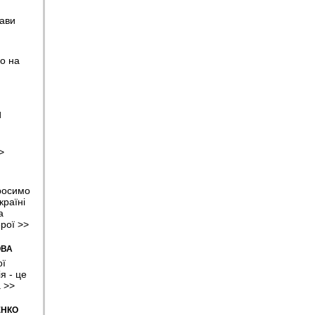
емці з
ави
н в
о на
ажить
нчику
Н
ПЗ,
>
росимо
стала
країні
а
ерої
>>
ОВА
овжить
ої
я - це
а
>>
ЕНКО