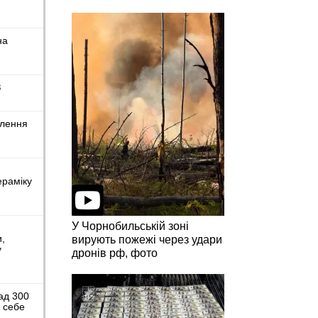
на
З
влення
ераміку
У Чорнобильській зоні
и,
вирують пожежі через удари
у
дронів рф, фото
ад 300
я себе