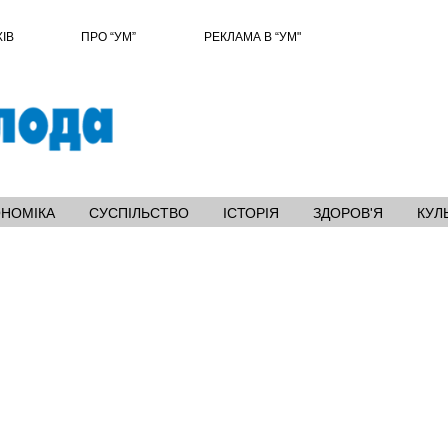
ХІВ
ПРО “УМ”
РЕКЛАМА В “УМ"
ОНОМІКА
СУСПІЛЬСТВО
ІСТОРІЯ
ЗДОРОВ'Я
КУЛ