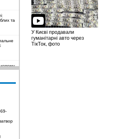
і:
иблих та
У Києві продавали
гуманітарні авто через
пальне
ТікТок, фото
є
ьковому
к, щоб
орити
 69-
е
ьтати
затвор
Н