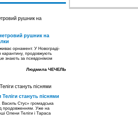
метровий рушник на
ілки
живає орнамент. У Новограді-
я карантину, продовжують
ше знають за псевдонімом
Людмила ЧЕЧЕЛЬ
 Теліги стануть піснями
. Василь Стус» громадська
ад продовженням. Уже на
ірші Олени Теліги і Тараса