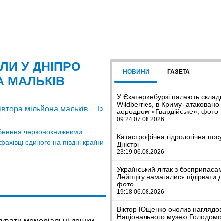
ЛИ У ДНІПРО
НОВИНИ
ГАЗЕТА
А МАЛЬКІВ
У Єкатеринбурзі палають склад
Wildberries, в Криму- атаковано
Із
аеродром «Гвардійське», фото
09:24 07.08.2026
бнення червонокнижними
Катастрофічна гідрологічна пос
фахівці єдиного на півдні країни
Дністрі
23:19 06.08.2026
Український літак з боєприпаса
Лейпцігу намагалися підірвати 
фото
19:18 06.08.2026
Віктор Ющенко очолив наглядо
Національного музею Голодомо