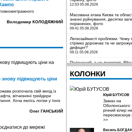
 Кампо
12:03 05.08.2026
і повнометражного
Масована атака Києва та област
значні руйнування, десятки заг
Володимир КОЛОДЯЖНИЙ
поранених, фото
09:41 05.08.2026
Легкозаймисті проблеми. Чому 
стрімко дорожчає та чи загрожу
дефіцит?
09:11 05.08.2026
Полонений, а не дезертир. Вйс
з Полтавщини знадобився ще рі
відновити справедливість
КОЛОНКИ
08:38 05.08.2026
и знову підвищують ціни
У Хмельницькому планують ств
систему відеоспостереження та
ржава розпочала свій вихід із
Юрій БУТУСОВ
відеоаналітики з ШІ
нафта, вітчизняні трейдери
08:04 05.08.2026
ння. Хоча якоїсь логіки у їхніх
Замах на
Оболєнського:
річний кілер н
У Чернівцях представили резул
Олег ГАНСЬКИЙ
дослідження якості води у
пересмискнув 
прифронтових громадах
>>
07:11 05.08.2026
Василь БОГДА