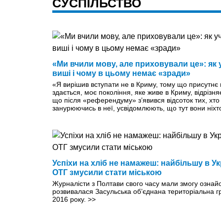
СУСПІЛЬСТВО
«Ми вчили мову, але приховували це»: як у
виші і чому в цьому немає «зради»
«Я вирішив вступати не в Криму, тому що присутнє в
здається, моє покоління, яке живе в Криму, відрізняє
що після «референдуму» з’явився відсоток тих, хто ц
занурюючись в неї, усвідомлюють, що тут вони ніхт
Успіхи на хліб не намажеш: найбільшу в Ук
ОТГ змусили стати міською
Журналісти з Полтави свого часу мали змогу ознайо
розвивалася Засульська об’єднана територіальна г
2016 року.
>>