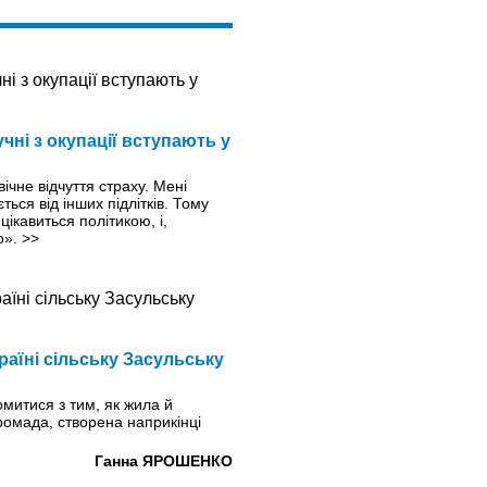
чні з окупації вступають у
ічне відчуття страху. Мені
ться від інших підлітків. Тому
ікавиться політикою, і,
о».
>>
раїні сільську Засульську
митися з тим, як жила й
ромада, створена наприкінці
Ганна ЯРОШЕНКО