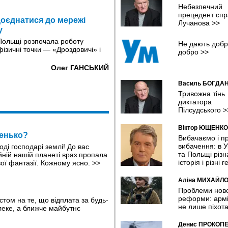
Шокуюча статистика: мільйони
Небезпечний
українців покинули країну й іноз
прецедент спр
десятків країн потрапили в поло
доєднатися до мережі
Лучанова
>>
Україні - омбудсмен
у
23:16 04.08.2026
 Польщі розпочала роботу
Не дають добр
фізичні точки — «Дроздовичі» і
добро
>>
Китайський Маск. Копія
американського мільярдера см
Олег ГАНСЬКИЙ
барбекю у невеликому рестора
20:26 04.08.2026
Василь БОГДА
У липні Сили оборони уразили
Тривожна тінь
рекордну кількість російських Н
диктатора
танкерів та трубопровідної
Пілсудського
>
інфраструктури
19:22 04.08.2026
Віктор ЮЩЕНКО
ченько?
Вибачаємо і п
Місіс Земля Інтернешенл-2026 
вибачення: в У
оді господарі землі! До вас
красуня з Рівного
та Польщі різн
йній нашій планеті враз пропала
17:14 04.08.2026
історія і різні г
вої фантазії. Кожному ясно.
>>
Висновки для майбутнього:
Аліна МИХАЙЛ
єврокубкову кваліфікацію прод
Проблеми нов
лише «Шахтар»?
реформи: армі
стом на те, що відплата за будь-
16:19 04.08.2026
не лише піхот
леке, а ближче майбутнє
Денис ПРОКОП