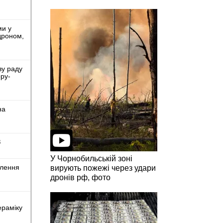
ми у
дроном,
ву раду
ру-
на
З
У Чорнобильській зоні
влення
вирують пожежі через удари
дронів рф, фото
ераміку