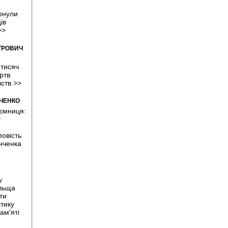
рнули
ів
>>
ТРОВИЧ
 тисяч
ртв
вств
>>
МЧЕНКО
аємниця:
у
овість
нченка
у
льща
ти
тику
ам'яті