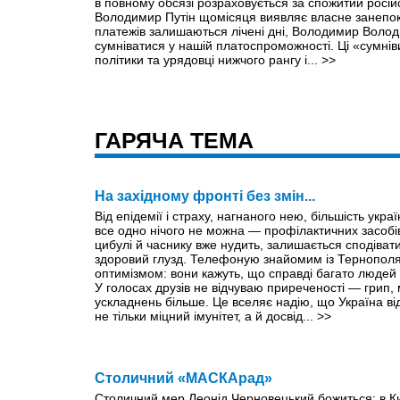
в повному обсязі розраховується за спожитий росій
Володимир Путін щомісяця виявляє власне занепок
платежів залишаються лічені дні, Володимир Воло
сумніватися у нашій платоспроможності. Ці «сумнів
політики та урядовці нижчого рангу і...
>>
ГАРЯЧА ТЕМА
На західному фронті без змін...
Від епідемії і страху, нагнаного нею, більшість укр
все одно нічого не можна — профілактичних засобів
цибулі й часнику вже нудить, залишається сподіватися
здоровий глузд. Телефоную знайомим із Тернополя
оптимізмом: вони кажуть, що справді багато людей х
У голосах друзів не відчуваю приреченості — грип, 
ускладнень більше. Це вселяє надію, що Україна відг
не тільки міцний імунітет, а й досвід...
>>
Столичний «МАСКАрад»
Столичний мер Леонід Черновецький божиться: в К