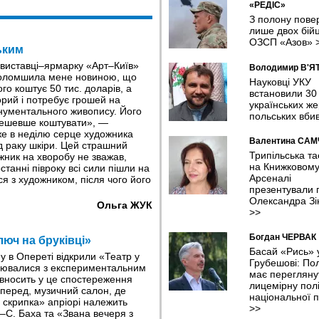
«РЕДІС»
З полону пове
лише двох бійц
ОЗСП «Азов»
ьким
а виставці–ярмарку «Арт–Київ»
Володимир В'Я
голомшила мене новиною, що
Науковці УКУ
о коштує 50 тис. доларів, а
встановили 30
орий і потребує грошей на
українських же
нументального живопису. Його
польських вби
 дешевше коштувати», —
е в неділю серце художника
Валентина СА
д раку шкіри. Цей страшний
Трипільська т
ожник на хворобу не зважав,
на Книжковом
танні півроку всі сили пішли на
Арсеналі
я з художником, після чого його
презентували п
Олександра Зі
Ольга ЖУК
>>
Богдан ЧЕРВАК
юч на бруківці»
Басай «Рись» 
му в Опереті відкрили «Театр у
Грубешові: По
ціювалися з експериментальним
має перегляну
 вносить у це спостереження
лицемірну полі
перед, музичний салон, де
національної п
 скрипка» апріорі належить
>>
–С. Баха та «Звана вечеря з