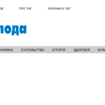
ХІВ
ПРО “УМ”
РЕКЛАМА В “УМ"
ОНОМІКА
СУСПІЛЬСТВО
ІСТОРІЯ
ЗДОРОВ'Я
КУЛ