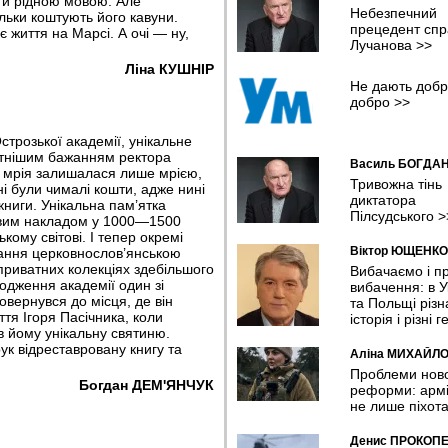
ти рідною мовою. Але
У Хмельницькому планують ств
Небезпечний
ільки коштують його кавуни.
систему відеоспостереження та
прецедент спр
є життя на Марсі. А очі — ну,
відеоаналітики з ШІ
Лучанова
>>
08:04 05.08.2026
Ліна КУШНІР
Не дають добр
У Чернівцях представили резул
добро
>>
дослідження якості води у
прифронтових громадах
07:11 05.08.2026
строзької академії, унікальне
вітнішим бажанням ректора
Василь БОГДА
Шокуюча статистика: мільйони
я мрія залишалася лише мрією,
українців покинули країну й іноз
Тривожна тінь
і були чималі кошти, адже нині
десятків країн потрапили в поло
диктатора
книги. Унікальна пам’ятка
Україні - омбудсмен
Пілсудського
>
ровим накладом у 1000—1500
23:16 04.08.2026
кому світові. І тепер окремі
Віктор ЮЩЕНКО
ання церковнослов’янською
Китайський Маск. Копія
 приватних колекціях здебільшого
Вибачаємо і п
американського мільярдера см
родження академії один зі
вибачення: в У
барбекю у невеликому рестора
овернувся до місця, де він
та Польщі різн
20:26 04.08.2026
тя Ігоря Пасічника, коли
історія і різні г
в йому унікальну святиню.
У липні Сили оборони уразили
рук відреставровану книгу та
Аліна МИХАЙЛ
рекордну кількість російських Н
Проблеми нов
танкерів та трубопровідної
Богдан ДЕМ'ЯНЧУК
реформи: армі
інфраструктури
не лише піхот
19:22 04.08.2026
Денис ПРОКОП