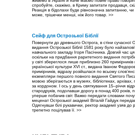
живемо в Україні й наче маємо повне право говори
спробуйте, скажімо, в Криму запитати продавця, ск
Реакція в бідолахи буде рівнозначна запитанню, чи 
може, трішечки менші, ніж його товар.
>>
Сейф для Острозької Біблії
Повернути до древнього Острога, в стіни сучасної О
видання Острозької Біблії 1581 року було найзапо
навчального закладу Ігоря Пасічника. Довгий час ц
оскільки на придбання раритетного видання потрібн
у світі збереглося лише приблизно 260 примірників 
української культури XVI ст., видана Іваном Федо
примірників, відразу розійшлася по всьому слов’янсь
екземпляри першого повного видання Святого Пис
мовою зберігаються в музеях, бібліотеках, архівах,
за кордоном. І ось у день святкування 15–річчя від
стародруків, подолавши дорогу в понад 400 років, п
уперше побачив світ. Важко передати словами почут
меценат Острозької академії Віталій Гайдук переда
Одягнувши білі рукавички, ректор академії узяв до 
трепетно поцілував її.
>>