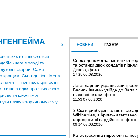
НГЕНГЕЙМА
У
НОВИНИ
ГАЗЕТА
овецьких в’язнів Олексій
Спека допомогла: мотоцикл ве
здебільшого молоді та
та останки двох солдатів піднял
 духовні скарби. Сама
Дкнаю, фото
17:25 07.08.2026
го кращим. Сьогодні їхні імена
ними — і їхні ідеї, цінності і
Легендарний український гросм
і лише згадки про яких свого
Василь Іванчук увійде до Зали с
шахової слави, фото
рисвоїти школі ім’я
11:53 07.08.2026
ути назву історичному селу...
У Єкатеринбурзі палають склад
Wildberries, в Криму- атаковано
аеродром «Гвардійське», фото
09:24 07.08.2026
Катастрофічна гідрологічна пос