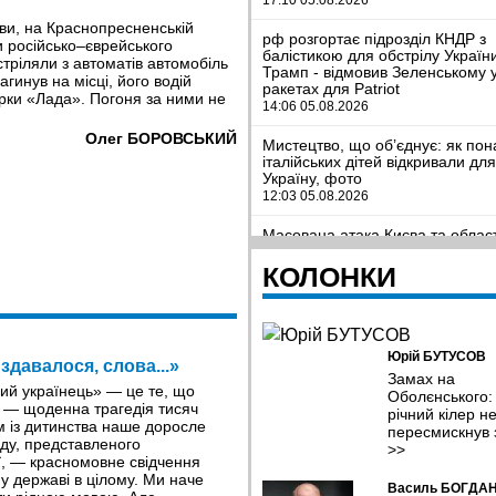
кви, на Краснопресненській
рф розгортає підрозділ КНДР з
 російсько–єврейського
балістикою для обстрілу Україн
ріляли з автоматів автомобіль
Трамп - відмовив Зеленському 
гинув на місці, його водій
ракетах для Patriot
арки «Лада». Погоня за ними не
14:06 05.08.2026
Олег БОРОВСЬКИЙ
Мистецтво, що об’єднує: як пон
італійських дітей відкривали дл
Україну, фото
12:03 05.08.2026
Масована атака Києва та област
значні руйнування, десятки заг
поранених, фото
КОЛОНКИ
09:41 05.08.2026
Легкозаймисті проблеми. Чому 
стрімко дорожчає та чи загрожу
Юрій БУТУСОВ
дефіцит?
 здавалося, слова...»
09:11 05.08.2026
Замах на
ий українець» — це те, що
Оболєнського:
» — щоденна трагедія тисяч
річний кілер н
Полонений, а не дезертир. Вйс
м із дитинства наше доросле
з Полтавщини знадобився ще рі
пересмискнув 
ду, представленого
відновити справедливість
>>
, — красномовне свідчення
08:38 05.08.2026
у державі в цілому. Ми наче
Василь БОГДА