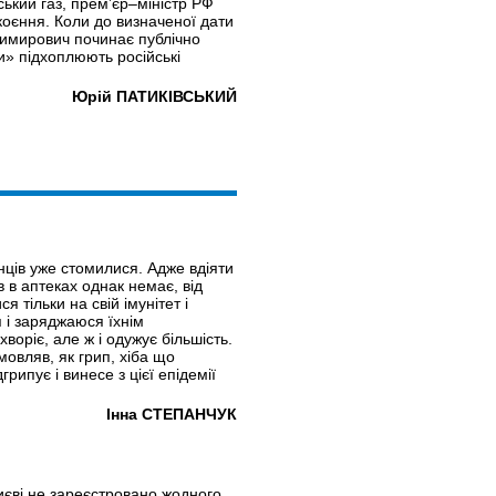
ський газ, прем’єр–міністр РФ
оєння. Коли до визначеної дати
димирович починає публічно
и» підхоплюють російські
Юрій ПАТИКІВСЬКИЙ
аїнців уже стомилися. Адже вдіяти
 в аптеках однак немає, від
 тільки на свій імунітет і
 і заряджаюся їхнім
воріє, але ж і одужує більшість.
мовляв, як грип, хіба що
рипує і винесе з цієї епідемії
Інна СТЕПАНЧУК
иєві не зареєстровано жодного