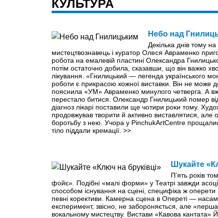
КУЛЬТУРА
Небо над Гнилиц
Декілька днів тому н
мистецтвознавець і куратор Олеся Авраменко при
робота на емалевій пластині Олександра Гнилицьког
потім остаточно добила, сказавши, що він важко хв
лікування. «Гнилицький — легенда українського мо
роботи є прикрасою кожної виставки. Він не може
пояснила «УМ» Авраменко минулого четверга. А вж
перестало битися. Олександр Гнилицький помер ві
діагноз лікарі поставили ще чотири роки тому. Худ
продовжував творити й активно виставлятися, але ос
боротьбу з нею. Учора у PinchukArtCentre прощалис
тіло піддали кремації.
>>
Шукайте «Кл
П’ять років то
фойє». Подібні «малі форми» у Театрі завжди асо
способом існування на сцені, специфіка ж оперети
певні корективи. Камерна сцена в Опереті — насам
експеримент, звісно, не забороняється, але «перша
вокальному мистецтву. Вистави «Кавова кантата» Й