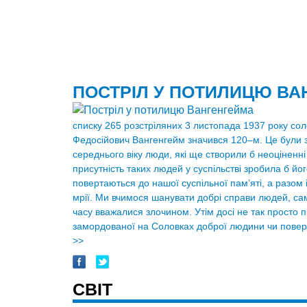
ПОСТРІЛ У ПОТИЛИЦЮ ВА
списку 265 розстріляних 3 листопада 1937 року сол
Федосійович Вангенгейм значився 120–м. Це були 
середнього віку люди, які ще створили б неоціненні
присутність таких людей у суспільстві зробила б йо
повертаються до нашої суспільної пам’яті, а разом із 
мрії. Ми вчимося шанувати добрі справи людей, сам
часу вважалися злочином. Утім досі не так просто п
замордованої на Соловках доброї людини чи поверн
>>
СВІТ