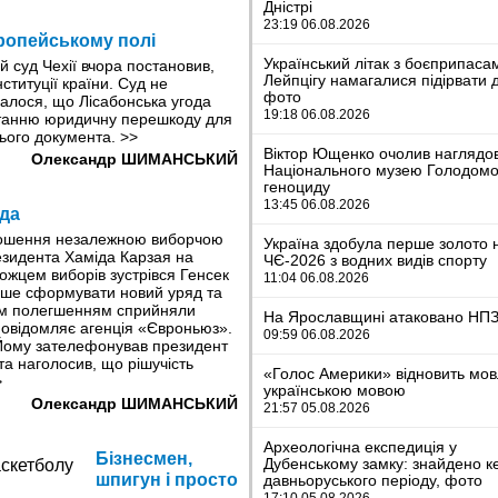
Дністрі
23:19 06.08.2026
ропейському полі
Український літак з боєприпаса
й суд Чехії вчора постановив,
Лейпцігу намагалися підірвати 
титуції країни. Суд не
фото
валося, що Лісабонська угода
19:18 06.08.2026
останню юридичну перешкоду для
ього документа.
>>
Віктор Ющенко очолив наглядо
Олександр ШИМАНСЬКИЙ
Національного музею Голодомо
геноциду
13:45 06.08.2026
ада
лошення незалежною виборчою
Україна здобула перше золото 
езидента Хаміда Карзая на
ЧЄ-2026 з водних видів спорту
можцем виборів зустрівся Генсек
11:04 06.08.2026
дше сформувати новий уряд та
яким полегшенням сприйняли
На Ярославщині атаковано НП
повідомляє агенція «Євроньюз».
09:59 06.08.2026
 Йому зателефонував президент
а наголосив, що рішучість
«Голос Америки» відновить мо
>
українською мовою
Олександр ШИМАНСЬКИЙ
21:57 05.08.2026
Археологічна експедиція у
Бізнесмен,
Дубенському замку: знайдено к
шпигун і просто
давньоруського періоду, фото
17:10 05.08.2026