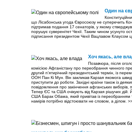
Один на єв
Конституційни
що Лісабонська угода Євросоюзу не суперечить Конс
підтримав подання 17 сенаторів, у якому стверджу
порушує суверенітет Чехії. Таким чином усунуто 
підписання президентом Чехії Вацлавом Клаусом ц
Хоч якась, але вл
Позавчора, після ого
комісією Афганістану про переобрання чинного пр
другий п’ятирічний президентський термін, із пере
ООН Пан Кі Мун. Він закликав Карзая якомога шви
приступити до роботи. Західні країни також із де
повідомлення про закінчення афганських виборів, 
Тепер ЄС та США очікують від Карзая рішучих дій.
США Барак Обама, який привітав із переобранням т
намірів потрібно відстоювати не словом, а ділом.
>