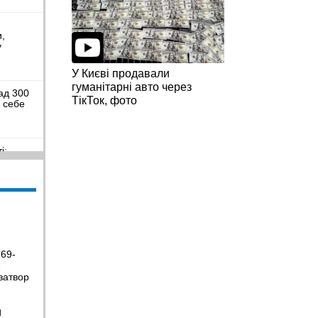
и,
у
У Києві продавали
гуманітарні авто через
ад 300
ТікТок, фото
я себе
і:
иблих та
пальне
є
 69-
е
ьковому
к, щоб
затвор
Н