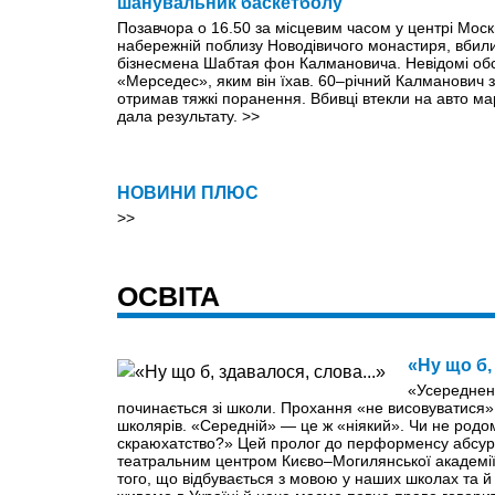
шанувальник баскетболу
Позавчора о 16.50 за місцевим часом у центрі Мос
набережній поблизу Новодівичого монастиря, вбили
бізнесмена Шабтая фон Калмановича. Невідомі обст
«Мерседес», яким він їхав. 60–річний Калманович за
отримав тяжкі поранення. Вбивці втекли на авто м
дала результату.
>>
НОВИНИ ПЛЮС
>>
ОСВІТА
«Ну що б,
«Усереднен
починається зі школи. Прохання «не висовуватися
школярів. «Середній» — це ж «ніякий». Чи не родо
скраюхатство?» Цей пролог до перформенсу абсур
театральним центром Києво–Могилянської академії
того, що відбувається з мовою у наших школах та й 