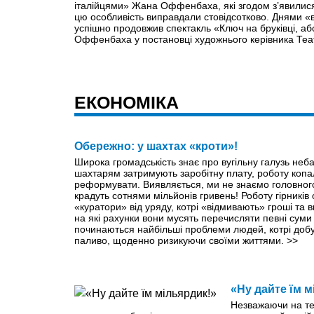
італійцями» Жана Оффенбаха, які згодом з’явилися
цю особливість виправдали стовідсотково. Днями 
успішно продовжив спектакль «Ключ на бруківці, аб
Оффенбаха у постановці художнього керівника Теа
ЕКОНОМІКА
Обережно: у шахтах «кроти»!
Широка громадськість знає про вугільну галузь неб
шахтарям затримують заробітну плату, роботу копа
реформувати. Виявляється, ми не знаємо головного
крадуть сотнями мільйонів гривень! Роботу гірників 
«куратори» від уряду, котрі «відмивають» гроші та
на які рахунки вони мусять перечисляти певні суми
починаються найбільші проблеми людей, котрі доб
паливо, щоденно ризикуючи своїми життями.
>>
«Ну дайте їм м
Незважаючи на те,