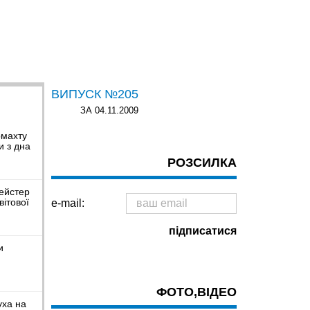
ВИПУСК №205
ЗА 04.11.2009
рмахту
и з дна
РОЗСИЛКА
ейстер
вітової
e-mail:
и
ФОТО,ВІДЕО
уха на