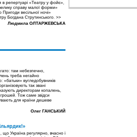
 в репертуарі «Театру у фойє»,
«велику справу малої форми»
о Пригоди весільної ночі»
тру Богдана Струтинського.
>>
Людмила ОЛТАРЖЕВСЬКА
агато: там небезпечно,
лень треба негайно
: «батьки» вугледобувників
організовують так звані
 вказують директорам копалень,
 грошей. Тож саме звідси
увають для країни дешеве
Олег ГАНСЬКИЙ
ільярдик!»
 що Україна регулярно, вчасно і