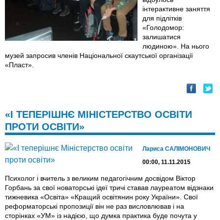
інтерактивне заняття
для підлітків
«Голодомор:
залишатися
людиною». На нього
музей запросив членів Національної скаутської організації
«Пласт».
«І ТЕПЕРІШНЄ МІНІСТЕРСТВО ОСВІТИ
ПРОТИ ОСВІТИ»
Лариса САЛІМОНОВИЧ
00:00, 11.11.2015
Психолог і вчитель з великим педагогічним досвідом Віктор
Горбань за свої новаторські ідеї тричі ставав лауреатом відзнаки
тижневика «Освіта» «Кращий освітянин року України». Свої
реформаторські пропозиції він не раз висловлював і на
сторінках «УМ» iз надією, що думка практика буде почута у