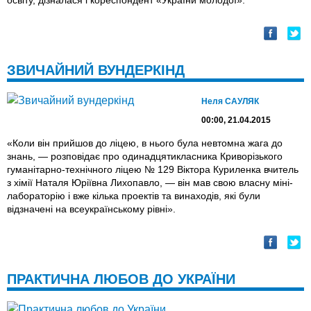
освіту, дізналася і кореспондент «України молодої».
ЗВИЧАЙНИЙ ВУНДЕРКІНД
Неля САУЛЯК
00:00, 21.04.2015
«Коли він прийшов до ліцею, в нього була невтомна жага до
знань, — розповідає про одинадцятикласника Криворізького
гуманітарно-технічного ліцею № 129 Віктора Куриленка вчитель
з хімії Наталя Юріївна Лихопавло, — він мав свою власну міні-
лабораторію і вже кілька проектів та винаходів, які були
відзначені на всеукраїнському рівні».
ПРАКТИЧНА ЛЮБОВ ДО УКРАЇНИ