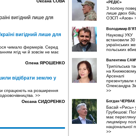
Оксана СОВА
«РЕДІС»
З полону пове
лише двох бійц
ОЗСП «Азов»
Володимир В'Я
Україні вигідний лише для
Науковці УКУ
встановили 30
українських же
лося чимало фермерів. Серед
польських вби
анням ягід чи й зовсім не має
Валентина СА
Олена ЯРОШЕНКО
Трипільська т
на Книжковом
Арсеналі
шили відібрати землю у
презентували п
Олександра Зі
>>
іки спрацюють на розширення
лодоовочівництва.
>>
Богдан ЧЕРВАК
Оксана СИДОРЕНКО
Басай «Рись» 
Грубешові: По
має перегляну
лицемірну полі
національної п
>>