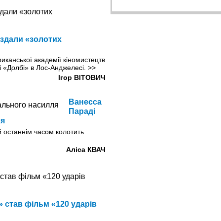
оздали «золотих
иканської академії кіномистецтв
рі «Долбі» в Лос-Анджелесі.
>>
Ігор ВІТОВИЧ
Ванесса
Параді
ля
й останнім часом колотить
Аліса КВАЧ
 став фільм «120 ударів