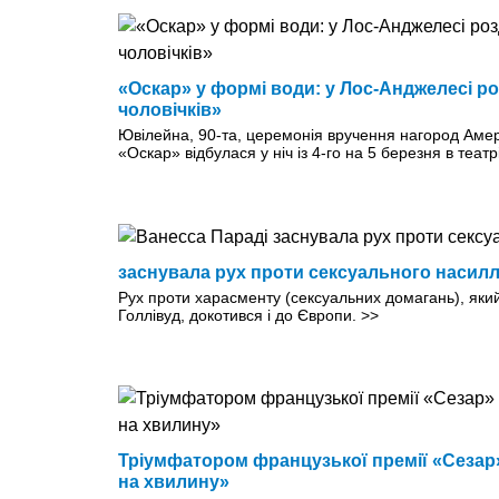
«Оскар» у формі води: у Лос-Анджелесі р
чоловічків»
Ювілейна, 90-та, церемонія вручення нагород Амер
«Оскар» відбулася у ніч iз 4-го на 5 березня в теат
заснувала рух проти сексуального насил
Рух проти харасменту (сексуальних домагань), яки
Голлівуд, докотився і до Європи.
>>
Тріумфатором французької премії «Сезар»
на хвилину»