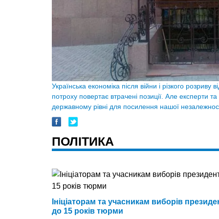
Українська економіка після війни і різкого розриву 
потроху повертає втрачені позиції. Але експерти та
державному рівні для посилення нашої незалежнос
ПОЛІТИКА
Ініціаторам та учасникам виборів президен
до 15 років тюрми