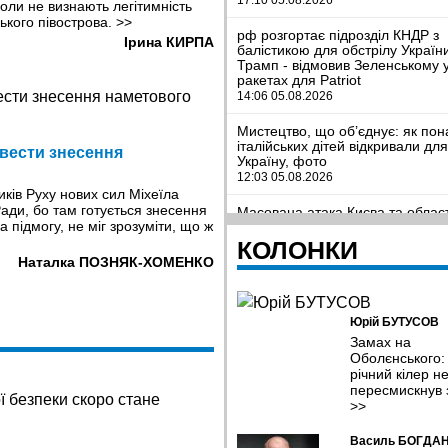
оли не визнають легітимність
ського півострова.
>>
рф розгортає підрозділ КНДР з
Ірина КИРПА
балістикою для обстрілу Україн
Трамп - відмовив Зеленському 
ракетах для Patriot
14:06 05.08.2026
Мистецтво, що об’єднує: як пон
італійських дітей відкривали дл
звести знесення
Україну, фото
12:03 05.08.2026
иків Руху нових сил Мiхеїла
Ради, бо там готується знесення
Масована атака Києва та област
а підмогу, не міг зрозуміти, що ж
значні руйнування, десятки заг
поранених, фото
КОЛОНКИ
09:41 05.08.2026
Наталка ПОЗНЯК-ХОМЕНКО
Легкозаймисті проблеми. Чому 
стрімко дорожчає та чи загрожу
Юрій БУТУСОВ
дефіцит?
09:11 05.08.2026
Замах на
Оболєнського:
річний кілер н
Полонений, а не дезертир. Вйс
з Полтавщини знадобився ще рі
пересмискнув 
відновити справедливість
>>
08:38 05.08.2026
Василь БОГДА