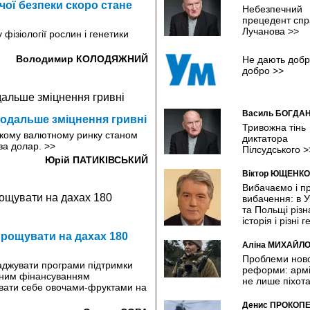
У Хмельницькому планують ств
ої безпеки скоро стане
Небезпечний
систему відеоспостереження та
прецедент спр
відеоаналітики з ШІ
Лучанова
>>
фізіології рослин і генетики
08:04 05.08.2026
Володимир КОЛОДЯЖНИЙ
Не дають добр
У Чернівцях представили резул
добро
>>
дослідження якості води у
прифронтових громадах
07:11 05.08.2026
Василь БОГДА
Шокуюча статистика: мільйони
подальше зміцнення гривні
українців покинули країну й іноз
Тривожна тінь
ькому валютному ринку станом
десятків країн потрапили в поло
диктатора
 за долар.
>>
Україні - омбудсмен
Пілсудського
>
23:16 04.08.2026
Юрій ПАТИКІВСЬКИЙ
Віктор ЮЩЕНКО
Китайський Маск. Копія
Вибачаємо і п
американського мільярдера см
вибачення: в У
барбекю у невеликому рестора
та Польщі різн
20:26 04.08.2026
історія і різні г
ирощувати на дахах 180
У липні Сили оборони уразили
Аліна МИХАЙЛ
рекордну кількість російських Н
Проблеми нов
танкерів та трубопровідної
аджувати програми підтримки
реформи: армі
інфраструктури
тним фінансуванням
не лише піхот
19:22 04.08.2026
увати себе овочами-фруктами на
Денис ПРОКОП