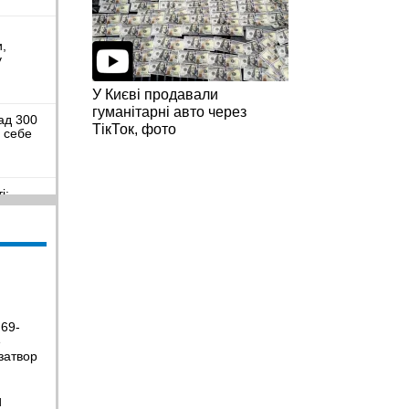
и,
у
У Києві продавали
гуманітарні авто через
ад 300
ТікТок, фото
я себе
і:
иблих та
пальне
є
 69-
е
ьковому
к, щоб
затвор
Н