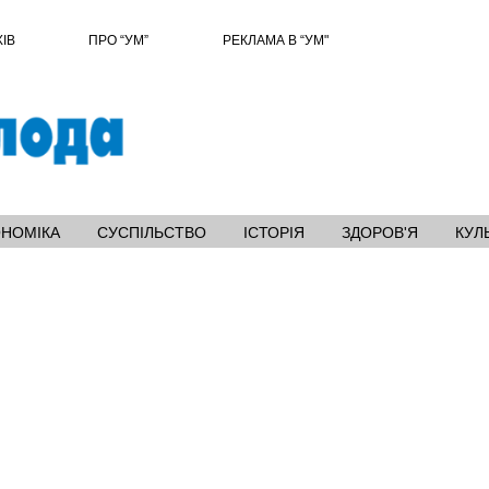
ХІВ
ПРО “УМ”
РЕКЛАМА В “УМ"
ОНОМІКА
СУСПІЛЬСТВО
ІСТОРІЯ
ЗДОРОВ'Я
КУЛ