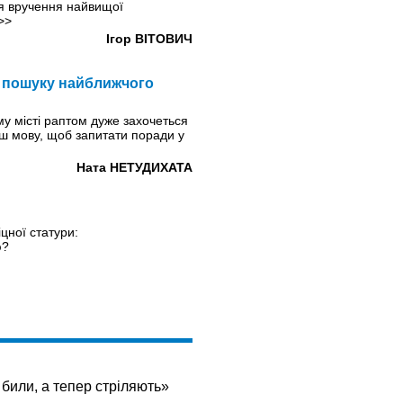
ія вручення найвищої
>>
Ігор ВІТОВИЧ
я пошуку найближчого
му місті раптом дуже захочеться
аєш мову, щоб запитати поради у
Ната НЕТУДИХАТА
iцної статури:
ю?