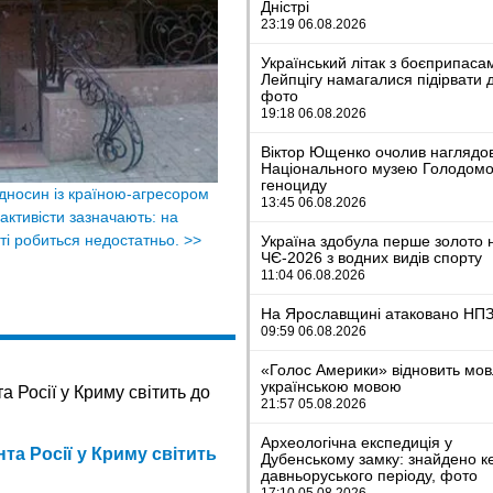
Дністрі
23:19 06.08.2026
Український літак з боєприпаса
Лейпцігу намагалися підірвати 
фото
19:18 06.08.2026
Віктор Ющенко очолив наглядо
Національного музею Голодомо
геноциду
відносин із країною-агресором
13:45 06.08.2026
 активісти зазначають: на
ті робиться недостатньо.
>>
Україна здобула перше золото 
ЧЄ-2026 з водних видів спорту
11:04 06.08.2026
На Ярославщині атаковано НП
09:59 06.08.2026
«Голос Америки» відновить мо
українською мовою
21:57 05.08.2026
Археологічна експедиція у
та Росії у Криму світить
Дубенському замку: знайдено к
давньоруського періоду, фото
17:10 05.08.2026