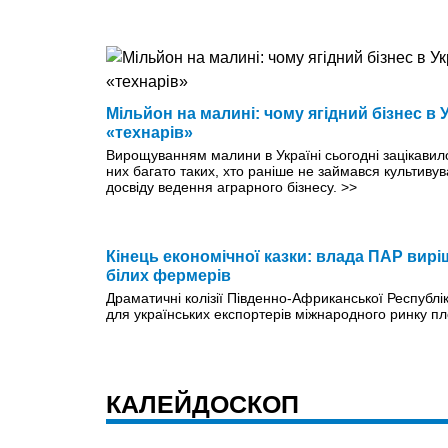
Мільйон на малині: чому ягідний бізнес в 
«технарів»
Вирощуванням малини в Україні сьогодні зацікави
них багато таких, хто раніше не займався культивув
досвіду ведення аграрного бізнесу.
>>
Кінець економічної казки: влада ПАР вирі
білих фермерів
Драматичні колізії Південно-Африканської Республ
для українських експортерів міжнародного ринку п
КАЛЕЙДОСКОП