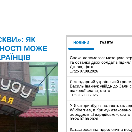
СКВИ»: ЯК
НОВИНИ
ГАЗЕТА
ЧНОСТІ МОЖЕ
РАЇНЦІВ
Спека допомогла: мотоцикл ве
та останки двох солдатів піднял
Дкнаю, фото
17:25 07.08.2026
Легендарний український гросм
Василь Іванчук увійде до Зали с
шахової слави, фото
11:53 07.08.2026
У Єкатеринбурзі палають склад
Wildberries, в Криму- атаковано
аеродром «Гвардійське», фото
09:24 07.08.2026
Катастрофічна гідрологічна пос