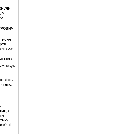
рнули
ів
>>
ТРОВИЧ
 тисяч
ртв
вств
>>
МЧЕНКО
аємниця:
у
овість
нченка
у
льща
ти
тику
ам'яті