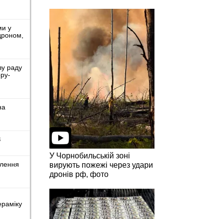
ми у
дроном,
ву раду
ру-
на
З
У Чорнобильській зоні
влення
вирують пожежі через удари
дронів рф, фото
ераміку