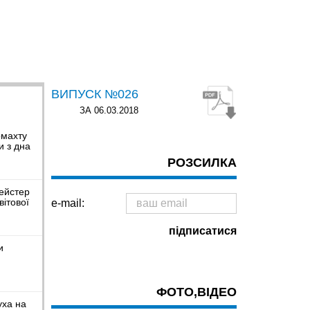
ВИПУСК №026
ЗА 06.03.2018
рмахту
и з дна
РОЗСИЛКА
ейстер
вітової
e-mail:
и
ФОТО,ВІДЕО
уха на