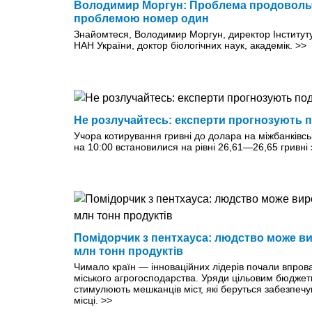
Володимир Моргун: Проблема продовольч
проблемою номер один
Знайомтеся, Володимир Моргун, директор Інституту 
НАН України, доктор біологічних наук, академік.
>>
Не розлучайтесь: експерти прогнозують 
Учора котирування гривні до долара на міжбанківс
на 10:00 встановилися на рівні 26,61—26,65 гривні
Помідорчик з пентхауса: людство може в
млн тонн продуктів
Чимало країн — інноваційних лідерів почали впров
міського агрогосподарства. Уряди цільовим бюдже
стимулюють мешканців міст, які беруться забезпеч
місці.
>>