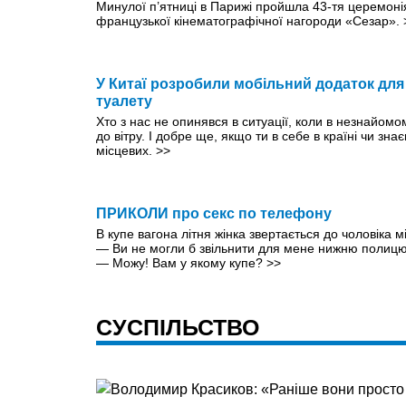
Минулої п’ятниці в Парижі пройшла 43-тя церемон
французької кінематографічної нагороди «Сезар».
У Китаї розробили мобільний додаток дл
туалету
Хто з нас не опинявся в ситуації, коли в незнайомо
до вітру. І добре ще, якщо ти в себе в країні чи зн
місцевих.
>>
ПРИКОЛИ про секс по телефону
В купе вагона літня жінка звертається до чоловiка м
— Ви не могли б звільнити для мене нижню полиц
— Можу! Вам у якому купе?
>>
СУСПІЛЬСТВО