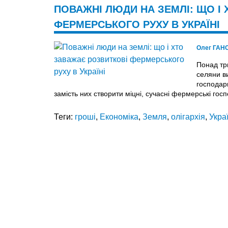
ПОВАЖНІ ЛЮДИ НА ЗЕМЛІ: ЩО І
ФЕРМЕРСЬКОГО РУХУ В УКРАЇНІ
Олег ГАН
Понад три
селяни в
господар
замість них створити міцні, сучасні фермерські гос
Теги:
гроші
,
Економіка
,
Земля
,
олігархія
,
Укра