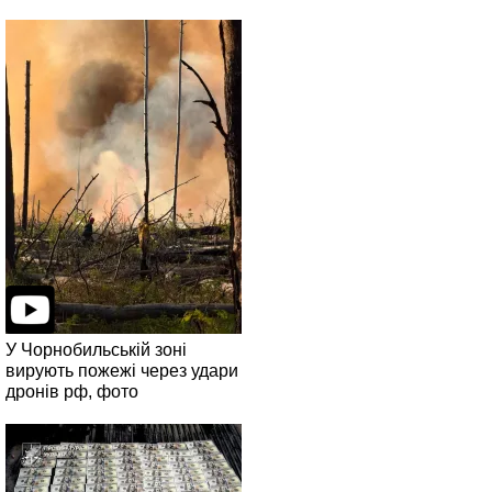
У Чорнобильській зоні
вирують пожежі через удари
дронів рф, фото