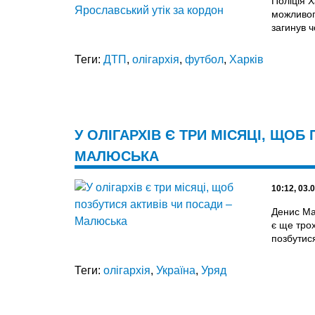
Поліція 
можливог
загинув ч
Теги:
ДТП
,
олігархія
,
футбол
,
Харків
У ОЛІГАРХІВ Є ТРИ МІСЯЦІ, ЩОБ
МАЛЮСЬКА
10:12, 03.
Денис Ма
є ще трох
позбутися
Теги:
олігархія
,
Україна
,
Уряд