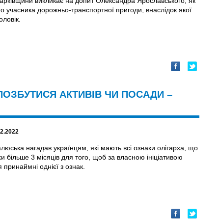
Харківщини викликає на допит Олександра Ярославського, як
о учасника дорожньо-транспортної пригоди, внаслідок якої
оловік.
 ПОЗБУТИСЯ АКТИВІВ ЧИ ПОСАДИ –
02.2022
люська нагадав українцям, які мають всі ознаки олігарха, що
и більше 3 місяців для того, щоб за власною ініціативою
 принаймні однієї з ознак.