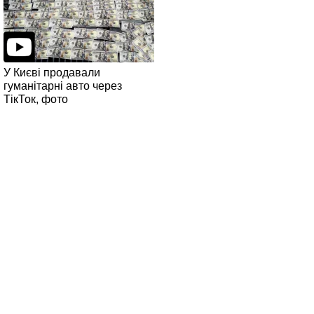
У Києві продавали
гуманітарні авто через
ТікТок, фото