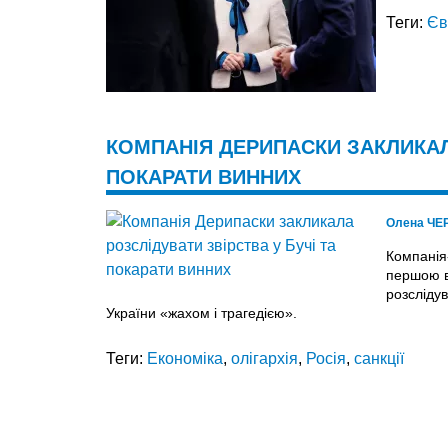
Теги:
Єв
КОМПАНІЯ ДЕРИПАСКИ ЗАКЛИКАЛА
ПОКАРАТИ ВИННИХ
Олена ЧЕ
Компанія
першою в
розслідув
України «жахом і трагедією».
Теги:
Економіка
,
олігархія
,
Росія
,
санкції