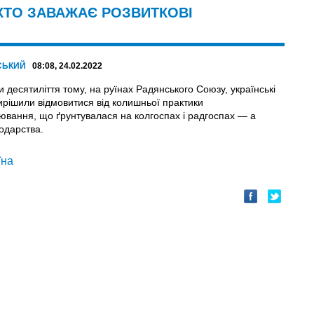
 ХТО ЗАВАЖАЄ РОЗВИТКОВІ
СЬКИЙ
08:08, 24.02.2022
 десятиліття тому, на руїнах Радянського Союзу, українські
ирішили відмовитися від колишньої практики
ювання, що ґрунтувалася на колгоспах і радгоспах — а
подарства.
їна