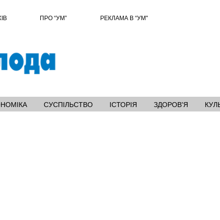
ХІВ
ПРО “УМ”
РЕКЛАМА В “УМ"
ОНОМІКА
СУСПІЛЬСТВО
ІСТОРІЯ
ЗДОРОВ'Я
КУЛ