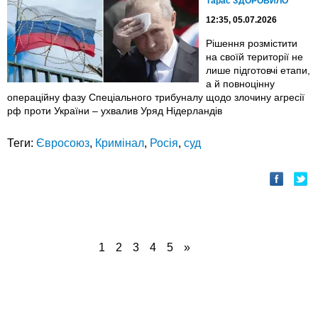
Тарас ЗДОРОВИЛО
12:35, 05.07.2026
Рішення розмістити
на своїй території не
лише підготовчі етапи,
а й повноцінну
операційну фазу Спеціального трибуналу щодо злочину агресії
рф проти України – ухвалив Уряд Нідерландів
Теги:
Євросоюз
,
Кримінал
,
Росія
,
суд
1
2
3
4
5
»