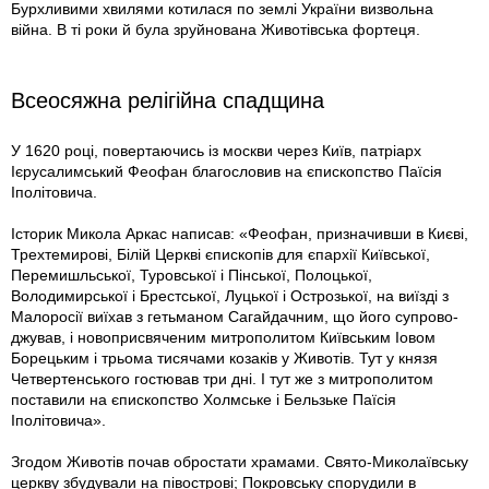
Бурхливими хвилями котилася по землі України визвольна
війна. В ті роки й була зруйнована Животівська фортеця.
Всеосяжна релігійна спадщина
У 1620 році, повертаючись із москви через Київ, патріарх
Ієрусалимський Феофан благословив на єпископство Паїсія
Іполітовича.
Історик Микола Аркас написав: «Феофан, призначивши в Києві,
Трехтемирові, Білій Церкві єпископів для єпархії Київської,
Перемишльської, Туровської і Пінської, Полоцької,
Володимирської і Брестської, Луцької і Острозької, на виїзді з
Малоросії виїхав з гетьманом Сагайдачним, що його супрово­
джував, і новоприсвяченим митрополитом Київським Іовом
Борецьким і трьома тисячами козаків у Животів. Тут у князя
Четвертенського гостював три дні. І тут же з митрополитом
поставили на єпископство Холмське і Бельзьке Паїсія
Іполітовича».
Згодом Животів почав обростати храмами. Свято-Миколаївську
церкву збудували на півострові; Покровську спорудили в