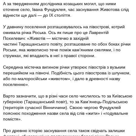
А за твердженням дослідника козацьких могил, що ними
оточене село, Івана Фундуклея, час заснування Животова слід
віднести ще далі — до ІХ століття.
У давнину поселення розташовувалось на півострові, котрий
омивала річка Роська. Ось як пише про це Лаврентій
Похилевич: «Животів — містечко в західній
частині Таращанського повіту, розташоване по обох боках річки
Роськи, яка живописно тече поміж кам’яними скелями, і по
струмках, які впадають в неї з правої сторони.
Середина містечка вигином річки утворює півострів з вузьким
перешийком на півночі. Подібність цього півострова із шлунком,
або по-малоросійськи «животом», і дало в древності назву
поселенню».
Варто зазначити, що в різні часи село числилось то за Київською
губернією (Таращанський повіт), то за Кам’янець-Подільською
(територія сучасної Вінниччини). Своєю чергою Фундуклей
пояснює походження назви села від слів «жити» і «годувальне
помістя».
Про древню історію заснування села також свідчать залишки