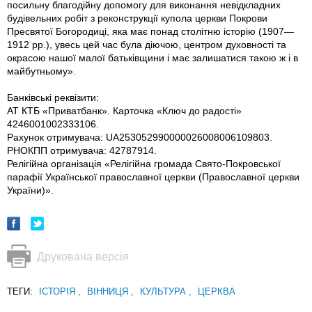
посильну благодійну допомогу для виконання невідкладних
будівельних робіт з реконструкції купола церкви Покрови
Пресвятої Богородиці, яка має понад столітню історію (1907—
1912 рр.), увесь цей час була діючою, центром духовності та
окрасою нашої малої батьківщини і має залишатися такою ж і в
майбутньому».
Банківські реквізити:
АТ КТБ «Приватбанк». Карточка «Ключ до радості»
4246001002333106.
Рахунок отримувача: UA253052990000026008006109803.
РНОКПП отримувача: 42787914.
Релігійна організація «Релігійна громада Свято-Покровської
парафії Української православної церкви (Православної церкви
України)».
Друкована версія
ТЕГИ:
ІСТОРІЯ
,
ВІННИЦЯ
,
КУЛЬТУРА
,
ЦЕРКВА