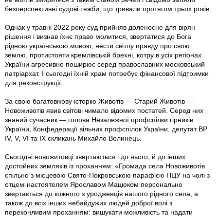
безперспективні судові тяжби, що тривали протягом трьох років.
Однак у травні 2022 року суд прийняв доленосне для вірян
рішення і визнав їхнє право молитися, звертатися до Бога
рідною українською мовою, нести світлу правду про свою
землю, протистояти кремлівській брехні, котру в усіх регіонах
України агресивно поширює серед православних московський
патріархат. І сьогодні їхній храм потребує фінансової підтримки
для реконструкції.
За свою багатовікову історію Животів — Старий Животів —
Новоживотів явив світові чимало відомих постатей. Серед них
знаний сучасник — голова Незалежної профспілки гірників
України, Конфедерації вільних профспілок України, депутат ВР
ІV, V, VI та IX скликань Михайло Волинець.
Сьогодні новожитовці звертаються і до нього, й до інших
достойних земляків із проханням: «Громада села Новоживотів
спільно з місцевою Свято-Покровською парафією ПЦУ на чолі з
отцем-настоятелем Ярославом Мацюком персонально
звертається до кожного з уро­дженців нашого рідного села, а
також до всіх інших небайдужих людей доброї волі з
переконливим проханням: вишукати можливість та надати