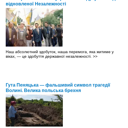
відновленої Незалежності
Наш абсолютний здобуток, наша перемога, яка житиме у
віках, — це здобуття державної незалежності.
>>
Гута Пеняцька — фальшивий символ трагедії
Волині. Велика польська брехня