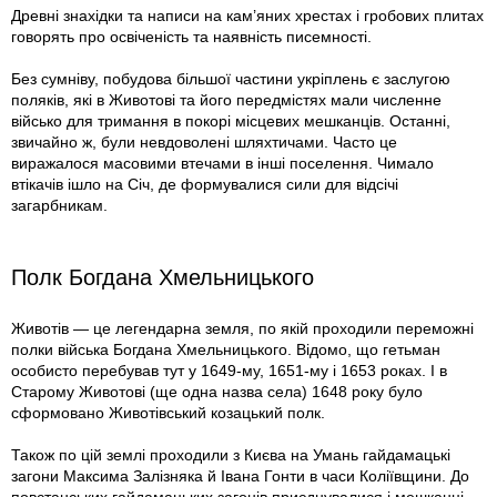
Древні знахідки та написи на кам’яних хрестах і гробових плитах
говорять про освіченість та наявність писемності.
Без сумніву, побудова більшої частини укріплень є заслугою
поляків, які в Животові та його передмістях мали численне
військо для тримання в покорі місцевих мешканців. Останні,
звичайно ж, були невдоволені шляхтичами. Часто це
виражалося масовими втечами в інші поселення. Чимало
втікачів ішло на Січ, де формувалися сили для відсічі
загарбникам.
Полк Богдана Хмельницького
Животів — це легендарна земля, по якій проходили переможні
полки війська Богдана Хмельницького. Відомо, що гетьман
особисто перебував тут у 1649-му, 1651-му і 1653 роках. І в
Старому Животові (ще одна назва села) 1648 року було
сформовано Животівський козацький полк.
Також по цій землі проходили з Києва на Умань гайдамацькі
загони Максима Залізняка й Івана Гонти в часи Коліївщини. До