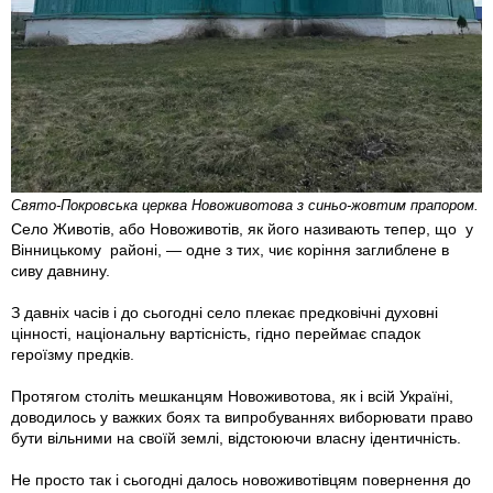
Свято-Покровська церква Новоживотова з синьо-жовтим прапором.
Село Животів, або Новоживотів, як його називають тепер, що у
Вінницькому районі, — одне з тих, чиє коріння заглиблене в
сиву давнину.
З давніх часів і до сьогодні село плекає предковічні духовні
цінності, національну вартісність, гідно переймає спадок
героїзму предків.
Протягом століть мешканцям Новоживотова, як і всій Україні,
доводилось у важких боях та випробуваннях виборювати право
бути вільними на своїй землі, відстоюючи власну ідентичність.
Не просто так і сьогодні далось новоживотівцям повернення до