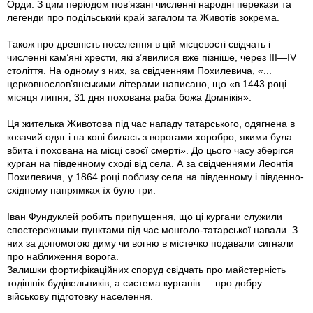
Орди. З цим періодом пов’язані численні народні перекази та
легенди про подільський край загалом та Животів зокрема.
Також про древність поселення в цій місцевості свідчать і
численні кам’яні хрести, які з’явилися вже пізніше, через III—IV
століття. На одному з них, за свідченням Похилевича, «...
церковнослов’янськими літерами написано, що «в 1443 році
місяця липня, 31 дня похована раба божа Домнікія».
Ця жителька Животова під час нападу татарського, одягнена в
козачий одяг і на коні билась з ворогами хоробро, якими була
вбита і похована на місці своєї смерті». До цього часу зберігся
курган на південному сході від села. А за свідченнями Леонтія
Похилевича, у 1864 році поблизу села на південному і південно-
східному напрямках їх було три.
Іван Фундуклей робить припущення, що ці кургани служили
спостережними пунктами під час монголо-татарської навали. З
них за допомогою диму чи вогню в містечко подавали сигнали
про наближення ворога.
Залишки фортифікаційних споруд свідчать про майстерність
тодішніх будівельників, а система курганів — про добру
військову підготовку населення.