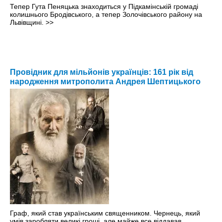
Тепер Гута Пеняцька знаходиться у Підкамінській громаді
колишнього Бродівського, а тепер Золочівського району на
Львівщині.
>>
Провідник для мільйонів українців: 161 рік від
народження митрополита Андрея Шептицького
Граф, який став українським священником. Чернець, який
умів заробляти великі гроші, але майже все віддавав