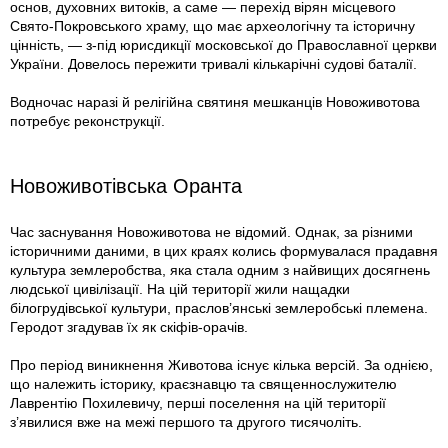
основ, духовних витоків, а саме — перехід вірян місцевого
Свято-Покровського храму, що має археологічну та історичну
цінність, — з-під юрисдикції московської до Православної церкви
України. Довелось пережити тривалі кількарічні судові баталії.
Водночас наразі й релігійна святиня мешканців Новоживотова
потребує реконструкції.
Новоживотівська Оранта
Час заснування Новоживотова не відомий. Однак, за різними
історичними даними, в цих краях колись формувалася прадавня
культура землеробства, яка стала одним з найвищих досягнень
людської цивілізації. На цій території жили нащадки
білогрудівської культури, праслов’янські землеробські племена.
Геродот згадував їх як скіфів-орачів.
Про період виникнення Животова існує кілька версій. За однією,
що належить історику, краєзнавцю та священнослужителю
Лаврентію Похилевичу, перші поселення на цій території
з’явилися вже на межі першого та другого тисячоліть.