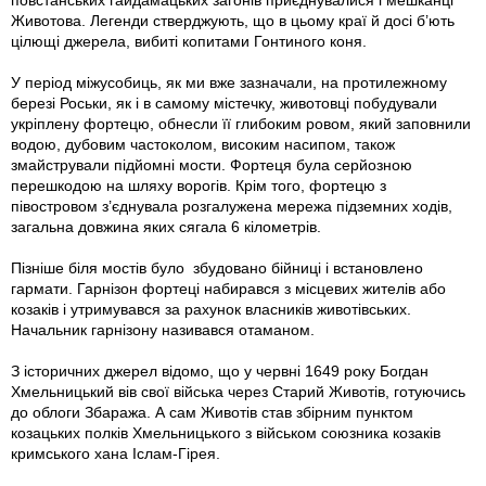
повстанських гайдамацьких загонів приєднувалися і мешканці
Животова. Легенди стверджують, що в цьому краї й досі б’ють
цілющі джерела, вибиті копитами Гонтиного коня.
У період міжусобиць, як ми вже зазначали, на протилежному
березі Роськи, як і в самому містечку, животовці побудували
укріплену фортецю, обнесли її глибоким ровом, який заповнили
водою, дубовим частоколом, високим насипом, також
змайстрували підйомні мости. Фортеця була серйозною
перешкодою на шляху ворогів. Крім того, фортецю з
півостровом з’єднувала розгалужена мережа підземних ходів,
загальна довжина яких сягала 6 кілометрів.
Пізніше біля мостів було збудовано бійниці і встановлено
гармати. Гарнізон фортеці набирався з місцевих жителів або
козаків і утримувався за рахунок власників животівських.
Начальник гарнізону називався отаманом.
З історичних джерел відомо, що у червні 1649 року Богдан
Хмельницький вів свої війська через Старий Животів, готуючись
до облоги Збаража. А сам Животів став збірним пунктом
козацьких полків Хмельницького з військом союзника козаків
кримського хана Іслам-Гірея.