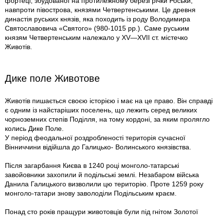
фортеці, збудованої на протилежному березі річки Роськи,
навпроти півострова, князями Четвертенськими. Це древня
династія руських князів, яка походить із роду Володимира
Святославовича «Святого» (980-1015 рр.). Саме руським
князям Четвертенським належало у XV—XVII ст. містечко
Животів.
Дике поле Животове
Животів пишається своєю історією і має на це право. Він справді
є одним із найстаріших поселень, що лежить серед великих
чорноземних степів Поділля, на тому кордоні, за яким пролягло
колись Дике Поле.
У період феодальної роздробленості територія сучасної
Вінниччини відійшла до Галицько- Волинського князівства.
Після загарбання Києва в 1240 році монголо-татарські
завойовники захопили й подільські землі. Незабаром війська
Данила Галицького визволили цю територію. Проте 1259 року
монголо-татари знову заволоділи Подільським краєм.
Понад сто років пращури животовців були під гнітом Золотої