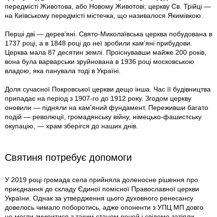
передмісті Животова, або Новому Животові; церкву Св. Трійці —
на Київському передмісті містечка, що називалося Якимівкою.
Перші дві — дерев’яні. Свято-Миколаївська церква побудована в
1737 році, а в 1848 році до неї зробили кам’яні прибудови.
Церква мала 87 десятин землі. Проіснувавши майже 200 років,
вона була варварськи зруйнована в 1936 році московською
владою, яка панувала тоді в Україні.
Доля сучасної Покровської церкви дещо інша. Час її будівництва
припадає на період з 1907-го до 1912 року. Згодом церкву
оновили — підняли на кам’яний фундамент. Переживши багато
подій — революції, громадянську війну, німецько-фашистську
окупацію, — храм зберігся до наших днів.
Святиня потребує допомоги
У 2019 році громада села прийняла доленосне рішення про
приєднання до складу Єдиної помісної Православної церкви
України. Однак за утвер­дження цього духовного ренесансу
довелось чимало поборотись, адже опоненти з УПЦ МП довго
не могли змиритися з таким станом речей і свідомо затіяли