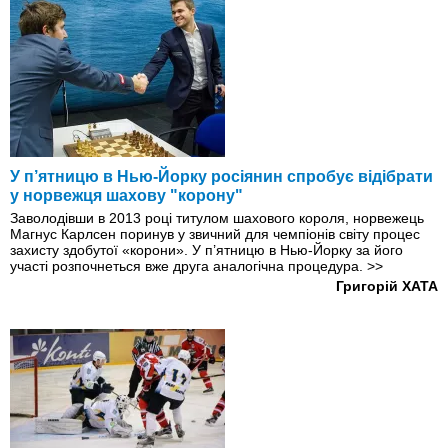
У п’ятницю в Нью-Йорку росіянин спробує відібрати
у норвежця шахову "корону"
Заволодівши в 2013 році титулом шахового короля, норвежець
Магнус Карлсен поринув у звичний для чемпіонів світу процес
захисту здобутої «корони». У п’ятницю в Нью-Йорку за його
участі розпочнеться вже друга аналогічна процедура.
>>
Григорій ХАТА