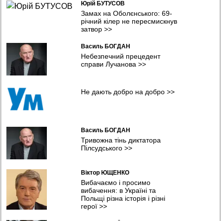
Юрій БУТУСОВ
Полонений, а не дезертир. Вйськовому з Полтавщини
Замах на Оболєнського: 69-
знадобився ще рік, щоб відновити справедливість
річний кілер не пересмискнув
08:38 05.08.2026
затвор
>>
У Хмельницькому планують створити систему
Василь БОГДАН
відеоспостереження та відеоаналітики з ШІ
Небезпечний прецедент
08:04 05.08.2026
справи Лучанова
>>
У Чернівцях представили результати дослідження якості води у
прифронтових громадах
Не дають добро на добро
>>
07:11 05.08.2026
Шокуюча статистика: мільйони українців покинули країну й
іноземці з десятків країн потрапили в полон в Україні -
омбудсмен
Василь БОГДАН
23:16 04.08.2026
Тривожна тінь диктатора
Пілсудського
>>
Віктор ЮЩЕНКО
Вибачаємо і просимо
вибачення: в Україні та
Польщі різна історія і різні
герої
>>