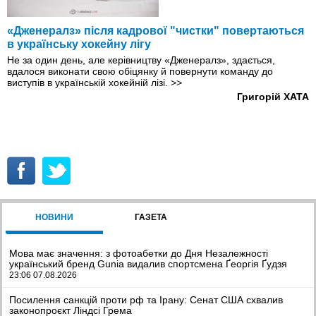
«Дженералз» після кадрової "чистки" повертаються
в українську хокейну лігу
Не за один день, але керівництву «Дженералз», здається,
вдалося виконати свою обіцянку й повернути команду до
виступів в українській хокейній лізі.
>>
Григорій ХАТА
НОВИНИ
ГАЗЕТА
Мова має значення: з фотоабетки до Дня Незалежності
український бренд Gunia видалив спортсмена Ґеоргія Ґудзя
23:06 07.08.2026
Посилення санкцій проти рф та Ірану: Сенат США схвалив
законопроєкт Ліндсі Грема