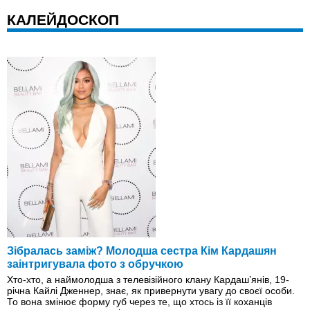
КАЛЕЙДОСКОП
Зібралась заміж? Молодша сестра Кім Кардашян
заінтригувала фото з обручкою
Хто-хто, а наймолодша з телевізійного клану Кардаш’янів, 19-
річна Кайлі Дженнер, знає, як привернути увагу до своєї особи.
То вона змінює форму губ через те, що хтось із її коханцiв