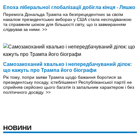
Епоха ліберальної глобалізації добігла кінця - Ляшко
Перемога Дональда Трампа на безпрецедентних за своїм
накалом президентських вибо­рах у США стала несподіванкою
та справжнім шоком для більшості світу, що із завмиранням
слідкував за ними.
>>
Самозакоханий хвалько і непередбачуваний ділок:
що кажуть про Трампа його біографи
Рік тому, попри заяви Трампа щодо бажання боротися за
президентську посаду, істеблішмент Республіканської партії не
сприйняв серйозно цього багатія iз запальним характером і без
політичного досвіду.
>>
НОВИНИ