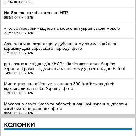
11:04 06.08.2026
На Ярославщині атаковано НПЗ
09:59 06.08.2026
«Голос Америки» відновить мовлення українською мовою
21:57 05.08.2026
Археологічна експедиція у Дубенському замку: знайдено
кераміку давньоруського періоду, фото
17:10 05.08.2026
рф розгортає підрозділ КНДР з балістикою для обстрілу
України, Трамп - відмовив Зеленському у ракетах для Patriot
14:06 05.08.2026
Мистецтво, що об’єднує: як понад 300 італійських дітей
відкривали для себе Україну, фото
12:03 05.08.2026
Масована атака Києва та області: значні руйнування, десятки
загиблих та поранених, фото
09:41 05.08.2026
КОЛОНКИ
Легкозаймисті проблеми. Чому пальне стрімко дорожчає та чи
загрожує дефіцит?
09:11 05.08.2026