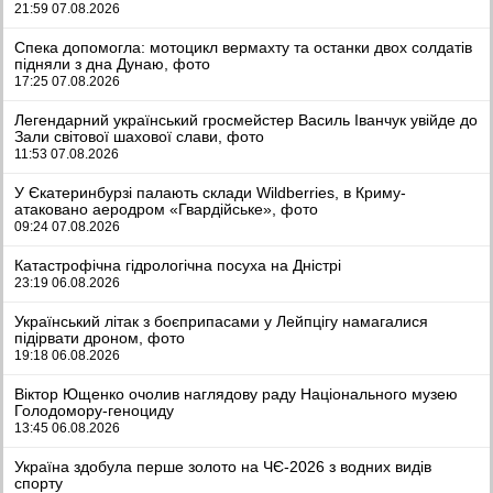
21:59 07.08.2026
Спека допомогла: мотоцикл вермахту та останки двох солдатів
підняли з дна Дунаю, фото
17:25 07.08.2026
Легендарний український гросмейстер Василь Іванчук увійде до
Зали світової шахової слави, фото
11:53 07.08.2026
У Єкатеринбурзі палають склади Wildberries, в Криму-
атаковано аеродром «Гвардійське», фото
09:24 07.08.2026
Катастрофічна гідрологічна посуха на Дністрі
23:19 06.08.2026
Український літак з боєприпасами у Лейпцігу намагалися
підірвати дроном, фото
19:18 06.08.2026
Віктор Ющенко очолив наглядову раду Національного музею
Голодомору-геноциду
13:45 06.08.2026
Україна здобула перше золото на ЧЄ-2026 з водних видів
спорту