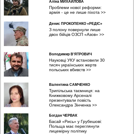
Аліна МИХАЙЛОВА
Проблеми нової реформи:
армія - це не лише піхота
>>
Денис ПРОКОПЕНКО «РЕДІС»
З полону повернули лише
двох бійців ОЗСП «Азов»
>>
Володимир В'ЯТРОВИЧ
Науковці УКУ встановили 30
тисяч українських жертв
польських вбивств
>>
Валентина САМЧЕНКО
Трипільська таємниця: на
Книжковому Арсеналі
презентували повість
Олександра Зінченка
>>
Богдан ЧЕРВАК
Басай «Рись» у Грубешові:
Польща має переглянути
лицемірну політику