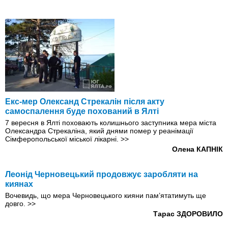
Екс-мер Олександ Стрекалін після акту
самоспалення буде похований в Ялті
7 вересня в Ялті поховають колишнього заступника мера міста
Олександра Стрекаліна, який днями помер y реанімації
Сімферопольської міської лікарні.
>>
Олена КАПНІК
Леонід Черновецький продовжує заробляти на
киянах
Вочевидь, що мера Черновецького кияни пам’ятатимуть ще
довго.
>>
Тарас ЗДОРОВИЛО