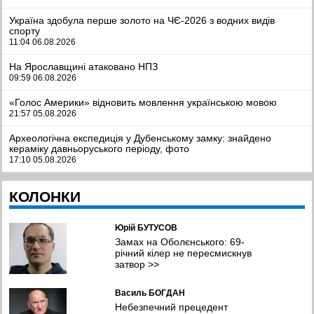
Україна здобула перше золото на ЧЄ-2026 з водних видів
спорту
11:04 06.08.2026
На Ярославщині атаковано НПЗ
09:59 06.08.2026
«Голос Америки» відновить мовлення українською мовою
21:57 05.08.2026
Археологічна експедиція у Дубенському замку: знайдено
кераміку давньоруського періоду, фото
17:10 05.08.2026
рф розгортає підрозділ КНДР з балістикою для обстрілу
КОЛОНКИ
України, Трамп - відмовив Зеленському у ракетах для Patriot
14:06 05.08.2026
Юрій БУТУСОВ
Мистецтво, що об’єднує: як понад 300 італійських дітей
відкривали для себе Україну, фото
Замах на Оболєнського: 69-
12:03 05.08.2026
річний кілер не пересмискнув
затвор
>>
Масована атака Києва та області: значні руйнування, десятки
загиблих та поранених, фото
Василь БОГДАН
09:41 05.08.2026
Небезпечний прецедент