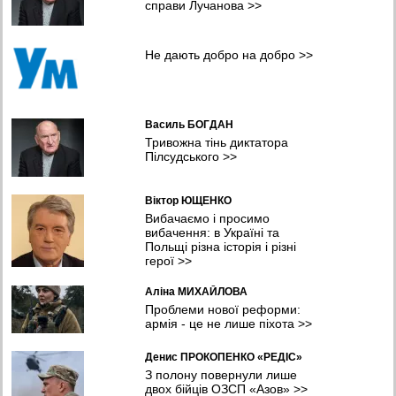
справи Лучанова
>>
Легкозаймисті проблеми. Чому пальне стрімко дорожчає та чи
загрожує дефіцит?
09:11 05.08.2026
Не дають добро на добро
>>
Полонений, а не дезертир. Вйськовому з Полтавщини
знадобився ще рік, щоб відновити справедливість
08:38 05.08.2026
Василь БОГДАН
Тривожна тінь диктатора
Пілсудського
>>
Віктор ЮЩЕНКО
Вибачаємо і просимо
вибачення: в Україні та
Польщі різна історія і різні
герої
>>
Аліна МИХАЙЛОВА
Проблеми нової реформи:
армія - це не лише піхота
>>
Денис ПРОКОПЕНКО «РЕДІС»
З полону повернули лише
двох бійців ОЗСП «Азов»
>>