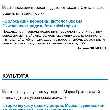
«Волоський» вересень: дієтолог Оксана
Скиталінська радить їсти свіжі горіхи
Нещодавно я провела модне нині «соціологічне опитування»
серед друзів і знайомих. За моїм скромним дослі­дженням, топ-
п’ятірка найулюбленiших дарунків вересня вибудувалася таким
чином: яблука, мед, горіхи, картопля і виноград.
>>
Тетяна ЗІНЧЕНКО
КУЛЬТУРА
Історію шукав у своєму родові: Марко Грушевський