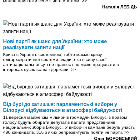
можна привітати себе з його стартом.
>>
Наталія ЛЕБІДЬ
Нові партії як шанс для України: хто може
реалізувати запити нації
Криза в Україні є системною, тобто маємо кризу
олігархократичної системи влади, яка в силу своєї
антинаціональної суті не працює і не може працювати в
інтересах суспільства і держави.
>>
Від бурі до затишшя: парламентські вибори у
Білорусі відбуваються в атмосфері байдужості
11 вересня майже сім мільйонів громадян Білорусі з правом
голосу будуть обирати депутатів палати представників
національних зборів Білорусі. У виборчій кампанії беруть участь
498 кандидатів, 316 з яких репрезентують політичні партії.
>>
Олег БОРОВСЬКИЙ