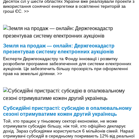
Десяток сіл у шести областях України вже реалізували проекти з
використання сонячної енергетики в освітленні територій за
гроші ЄС.
>>
Земля на продаж — онлайн: Держгеокадастр
презентував систему електронних аукціонів
Експерти Держгеокадастру та Фонду iнновації і розвитку
розробили програмне забезпечення для системи електронних
аукціонів. Це забезпечить більшу прозорість при оформленні
прав на земельні ділянки.
>>
Субсидійні пристрасті: субсидію в опалювальному
сезоні отримуватиме кожен другий українець
Той, хто працює у тіньовому секторі економіки, не може
отримувати субсидію більшу, ніж той, хто офіційно декларує
дохід. Зараз субсидіями користуються 6 мільйонів сімей. Наразі
отримувачі субсидій в середньому покривають 12% від реальної