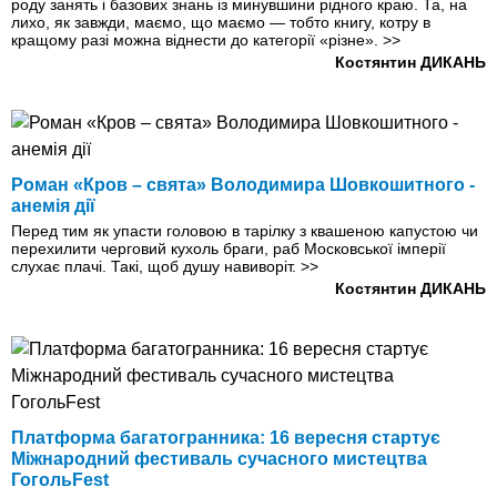
роду занять і базових знань із минувшини рідного краю. Та, на
лихо, як завжди, маємо, що маємо — тобто книгу, котру в
кращому разі можна віднести до категорії «різне».
>>
Костянтин ДИКАНЬ
Роман «Кров – свята» Володимира Шовкошитного -
анемія дії
Перед тим як упасти головою в тарілку з квашеною капустою чи
перехилити черговий кухоль браги, раб Московської імперії
слухає плачі. Такі, щоб душу навиворіт.
>>
Костянтин ДИКАНЬ
Платформа багатогранника: 16 вересня стартує
Міжнародний фестиваль сучасного мистецтва
ГогольFest