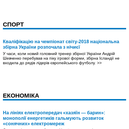
СПОРТ
Кваліфікацію на чемпіонат світу-2018 національна
збірна України розпочала з нічиєї
У часи, коли новий головний тренер збірної України Андрій
Шевченко перебував на піку ігрової форми, збірна Ісландії не
входила до рядiв лідерів європейського футболу.
>>
ЕКОНОМІКА
На лініях електропередач «хазяїн — барин»:
монополії енергетиків гальмують розвиток
«сонячних» електромереж