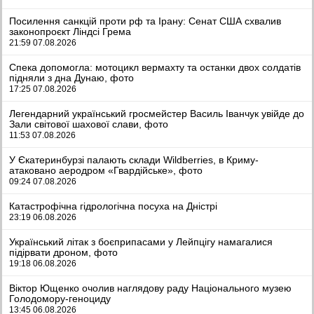
Посилення санкцій проти рф та Ірану: Сенат США схвалив
законопроєкт Ліндсі Грема
21:59 07.08.2026
Спека допомогла: мотоцикл вермахту та останки двох солдатів
підняли з дна Дунаю, фото
17:25 07.08.2026
Легендарний український гросмейстер Василь Іванчук увійде до
Зали світової шахової слави, фото
11:53 07.08.2026
У Єкатеринбурзі палають склади Wildberries, в Криму-
атаковано аеродром «Гвардійське», фото
09:24 07.08.2026
Катастрофічна гідрологічна посуха на Дністрі
23:19 06.08.2026
Український літак з боєприпасами у Лейпцігу намагалися
підірвати дроном, фото
19:18 06.08.2026
Віктор Ющенко очолив наглядову раду Національного музею
Голодомору-геноциду
13:45 06.08.2026