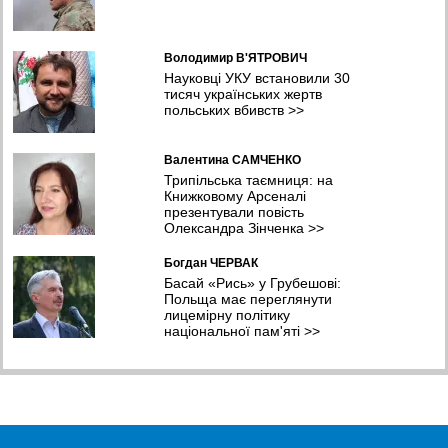
Володимир В'ЯТРОВИЧ
Науковці УКУ встановили 30
тисяч українських жертв
польських вбивств
>>
Валентина САМЧЕНКО
Трипільська таємниця: на
Книжковому Арсеналі
презентували повість
Олександра Зінченка
>>
Богдан ЧЕРВАК
Басай «Рись» у Грубешові:
Польща має переглянути
лицемірну політику
національної пам'яті
>>