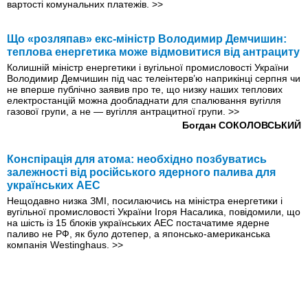
вартості комунальних платежів.
>>
Що «розляпав» екс-мiнiстр Володимир Демчишин:
теплова енергетика може відмовитися від антрациту
Колишній міністр енергетики і вугільної промисловості України
Володимир Демчишин під час телеінтерв’ю наприкiнцi серпня чи
не вперше публічно заявив про те, що низку наших теплових
електростанцій можна дообладнати для спалювання вугілля
газової групи, а не — вугілля антрацитної групи.
>>
Богдан СОКОЛОВСЬКИЙ
Конспiрацiя для атома: необхiдно позбуватись
залежностi вiд росiйського ядерного палива для
українських АЕС
Нещодавно низка ЗМІ, посилаючись на міністра енергетики і
вугільної промисловості України Ігоря Насалика, повідомили, що
на шiсть із 15 блоків українських АЕС постачатиме ядерне
паливо не РФ, як було дотепер, а японсько-американська
компанія Westinghaus.
>>