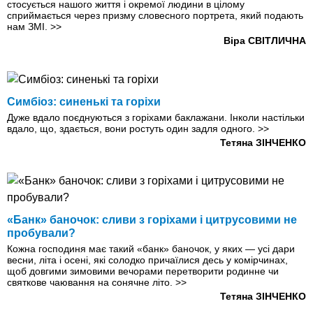
стосується нашого життя і окремої людини в цілому
сприймається через призму словесного портрета, який подають
нам ЗМІ.
>>
Віра СВІТЛИЧНА
Симбіоз: синенькі та горіхи
Дуже вдало поєднуються з горіхами баклажани. Інколи настільки
вдало, що, здається, вони ростуть один задля одного.
>>
Тетяна ЗІНЧЕНКО
«Банк» баночок: сливи з горіхами і цитрусовими не
пробували?
Кожна господиня має такий «банк» баночок, у яких — усі дари
весни, літа і осені, які солодко причаїлися десь у комірчинах,
щоб довгими зимовими вечорами перетворити родинне чи
святкове чаювання на сонячне літо.
>>
Тетяна ЗІНЧЕНКО