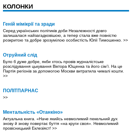
КОЛОНКИ
Геній мімікрії та зради
Серед українських політиків доби Незалежності довго
залишалася найзагадковішою, а тепер стала вже повністю
розкритою та добре зрозумілою особистість Юлії Тимошенко.
>>
Отруйний слiд
Було б дуже добре, якби хтось провів журналістське
розслідування цькування Віктора Ющенка та його сім’ї. На це
Партія регіонів за допомогою Москви витратила чималі кошти.
>>
ПОЛІТПАРНАС
>>
Ментальність «Отанкіно»
Актуальна книга. «Наче якийсь невмолимий пекельний дух
знову й знову повертає буття «на круги своя». Невмолимий
провісницький Еклезіяст!
>>