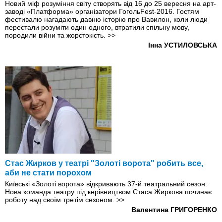
Новий міф розуміння світу створять вiд 16 до 25 вересня на арт-
заводі «Платформа» організатори ГогольFest-2016. Гостям
фестивалю нагадають давню історію про Вавилон, коли люди
перестали розуміти один одного, втратили спільну мову,
породили війни та жорстокість.
>>
Інна УСТИЛОВСЬКА
Стас Жирков у театрі "Золоті ворота" робить все,
аби не стати порохом
Київські «Золоті ворота» відкривають 37-й театральний сезон.
Нова команда театру під керівництвом Стаса Жиркова починає
роботу над своїм третім сезоном.
>>
Валентина ГРИГОРЕНКО