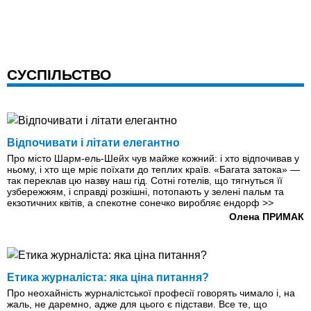
СУСПІЛЬСТВО
Відпочивати і літати елегантно
Про місто Шарм-ель-Шейх чув майже кожний: і хто відпочивав у
ньому, і хто ще мріє поїхати до теплих країв. «Багата затока» —
так переклав цю назву наш гід. Сотні готелів, що тягнуться її
узбережжям, і справді розкішні, потопають у зелені пальм та
екзотичних квітів, а спекотне сонечко виробляє ендорф
>>
Олена ПРИМАК
Етика журналіста: яка ціна питання?
Про неохайність журналістської професії говорять чимало і, на
жаль, не даремно, адже для цього є підстави. Все те, що