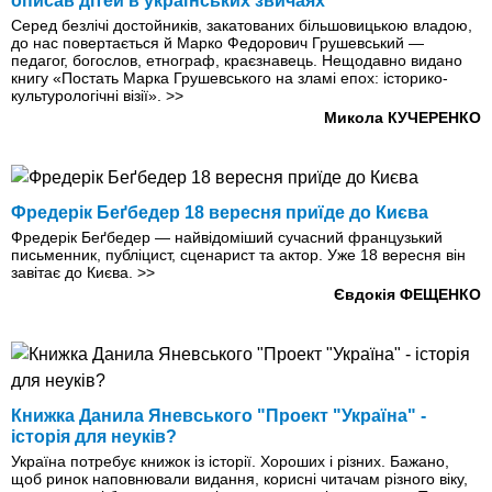
описав дітей в українських звичаях
Серед безлічі достойників, закатованих більшовицькою владою,
до нас повертається й Марко Федорович Грушевський —
педагог, богослов, етнограф, краєзнавець. Нещодавно видано
книгу «Постать Марка Грушевського на зламі епох: історико-
культурологічні візії».
>>
Микола КУЧЕРЕНКО
Фредерік Беґбедер 18 вересня приїде до Києва
Фредерік Беґбедер — найвідоміший сучасний французький
письменник, публіцист, сценарист та актор. Уже 18 вересня він
завітає до Києва.
>>
Євдокія ФЕЩЕНКО
Книжка Данила Яневського "Проект "Україна" -
історія для неуків?
Україна потребує книжок із історії. Хороших і різних. Бажано,
щоб ринок наповнювали видання, корисні читачам різного віку,