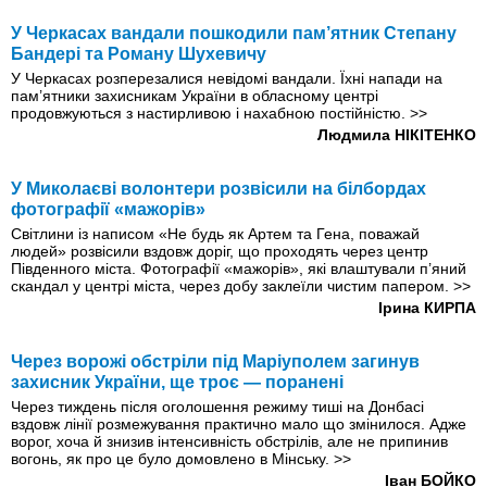
У Черкасах вандали пошкодили пам’ятник Степану
Бандері та Роману Шухевичу
У Черкасах розперезалися невідомі вандали. Їхні напади на
пам’ятники захисникам України в обласному центрі
продовжуються з настирливою і нахабною постійністю.
>>
Людмила НІКІТЕНКО
У Миколаєві волонтери розвісили на білбордах
фотографії «мажорів»
Світлини із написом «Не будь як Артем та Гена, поважай
людей» розвісили вздовж доріг, що проходять через центр
Південного міста. Фотографії «мажорів», які влаштували п’яний
скандал у центрі міста, через добу заклеїли чистим папером.
>>
Ірина КИРПА
Через ворожі обстріли під Маріуполем загинув
захисник України, ще троє — поранені
Через тиждень після оголошення режиму тиші на Донбасі
вздовж лінії розмежування практично мало що змінилося. Адже
ворог, хоча й знизив інтенсивність обстрілів, але не припинив
вогонь, як про це було домовлено в Мінську.
>>
Іван БОЙКО