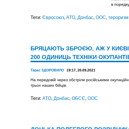
в порядк
Теги:
Євросоюз
,
АТО
,
Донбас
,
ООС
,
тероризм
БРЯЦАЮТЬ ЗБРОЄЮ, АЖ У КИЄВІ
200 ОДИНИЦЬ ТЕХНІКИ ОКУПАНТІ
Тарас ЗДОРОВИЛО
19:17, 20.09.2021
На передовій через обстріли російськими окупаційн
трьох наших бійців.
Теги:
АТО
,
Донбас
,
ОБСЄ
,
ООС