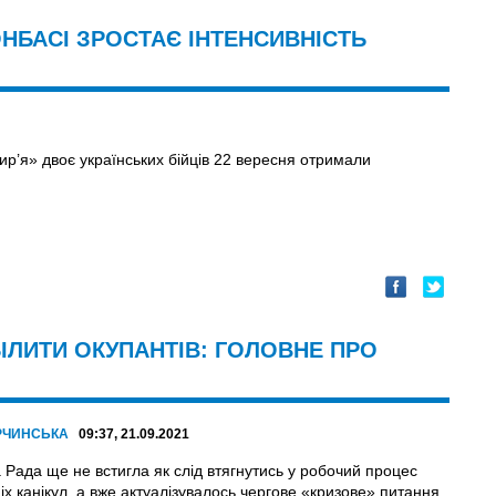
НБАСІ ЗРОСТАЄ ІНТЕНСИВНІСТЬ
ир’я» двоє українських бійців 22 вересня отримали
БІЛИТИ ОКУПАНТІВ: ГОЛОВНЕ ПРО
РЧИНСЬКА
09:37, 21.09.2021
 Рада ще не встигла як слід втягнутись у робочий процес
ніх канікул, а вже актуалізувалось чергове «кризове» питання