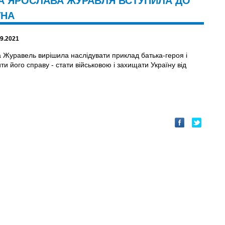
А ЯРОСЛАВА ЖУРАВЛЯ ВСТУПИЛА ДО
УНА
09.2021
 Журавель вирішила наслідувати приклад батька-героя і
и його справу - стати військовою і захищати Україну від