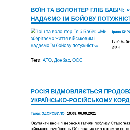
ВОЇН ТА ВОЛОНТЕР ГЛІБ БАБІЧ:
НАДАЄМО ЇМ БОЙОВУ ПОТУЖНІС
Ірина КИ
Гліб Бабі
діяч
Теги:
АТО
,
Донбас
,
ООС
РОСІЯ ВІДМОВЛЯЄТЬСЯ ПРОДОВЖ
УКРАЇНСЬКО-РОСІЙСЬКОМУ КОРД
Тарас ЗДОРОВИЛО
19:08, 06.09.2021
Окупанти вночі 4 вересня гатили поблизу Старогнат
військовослужбовець Об’єднаних сил отримав вог