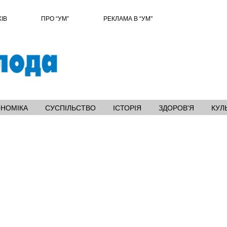
ХІВ
ПРО “УМ”
РЕКЛАМА В “УМ"
ОНОМІКА
СУСПІЛЬСТВО
ІСТОРІЯ
ЗДОРОВ'Я
КУЛ