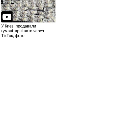
У Києві продавали
гуманітарні авто через
ТікТок, фото