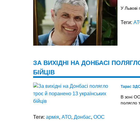
У Львові 
Теги:
АТ
ЗА ВИХІДНІ НА ДОНБАСІ ПОЛЯГЛ
БІЙЦІВ
Тарас ЗД
В зоні О
полягло 
Теги:
армія
,
АТО
,
Донбас
,
ООС