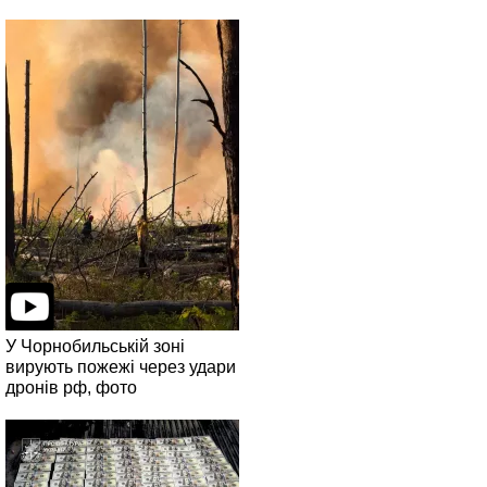
У Чорнобильській зоні
вирують пожежі через удари
дронів рф, фото