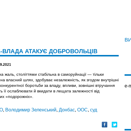
В
ЗЕ-ВЛАДА АТАКУЄ ДОБРОВОЛЬЦІВ
09.2021
на жаль, століттями стабільна в саморуйнації — тільки
на власний шлях, здобуває незалежність, як згодом внутрішні
конкурентної боротьби за владу, впливи, зовнішні втручання
e-m
ь її ослаблювати й вкидати в лещата залежності від
их «подорожніх».
О
,
Володимир Зеленський
,
Донбас
,
ООС
,
суд