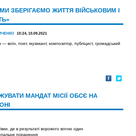
 «МИ ЗБЕРІГАЄМО ЖИТТЯ ВІЙСЬКОВИМ І
ТЬ»
РИЧЕНКО
10:24, 10.09.2021
ч — воїн, поет, музикант, композитор, публіцист, громадський
УВАТИ МАНДАТ МІСІЇ ОБСЄ НА
ОНІ
івки, де в результаті ворожого вогню один
непальне поранення