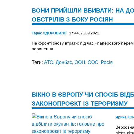
ВОНИ ПРИЙШЛИ ВБИВАТИ: НА ДО
ОБСТРІЛІВ З БОКУ РОСІЯН
Тарас ЗДОРОВИЛО
17:44, 23.09.2021
На фронті знову втрати: під час «паперового перем
поранення.
Теги:
АТО
,
Донбас
,
ООН
,
ООС
,
Росія
ВІКНО В ЄВРОПУ ЧИ СПОСІБ ВІД
ЗАКОНОПРОЄКТ IЗ ТЕРОРИЗМУ
Ярина КО
Верховна
після літ