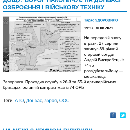
ДОЩУ: ВОРОГ НАКОПИЧУЄ НА ДОНБАСІ
ОЗБРОЄННЯ І ВІЙСЬКОВУ ТЕХНІКУ
Тарас ЗДОРОВИЛО
19:57, 30.08.2021
На передовій знову
втрати: 27 серпня
загинув 39-річний
старший солдат
Андрій Вискребець із
74-го
розвідбатальйону —
мешканець
Запоріжжя. Проходив службу в 26-й та 55-й артилерійських
бригадах, останній контракт мав із 74 ОРБ
Теги:
АТО
,
Донбас
,
зброя
,
ООС