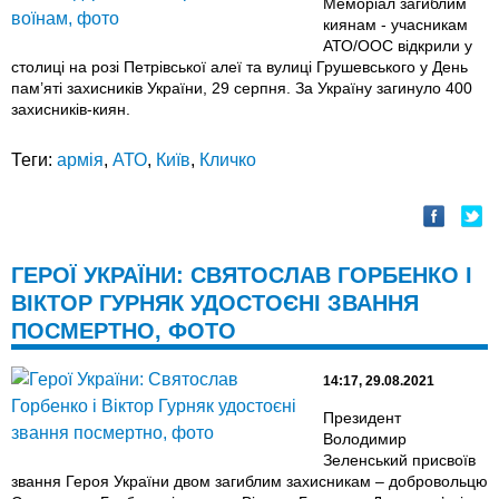
Меморіал загиблим
киянам - учасникам
АТО/ООС відкрили у
столиці на розі Петрівської алеї та вулиці Грушевського у День
пам’яті захисників України, 29 серпня. За Україну загинуло 400
захисників-киян.
Теги:
армія
,
АТО
,
Київ
,
Кличко
ГЕРОЇ УКРАЇНИ: СВЯТОСЛАВ ГОРБЕНКО І
ВІКТОР ГУРНЯК УДОСТОЄНІ ЗВАННЯ
ПОСМЕРТНО, ФОТО
14:17, 29.08.2021
Президент
Володимир
Зеленський присвоїв
звання Героя України двом загиблим захисникам – добровольцю