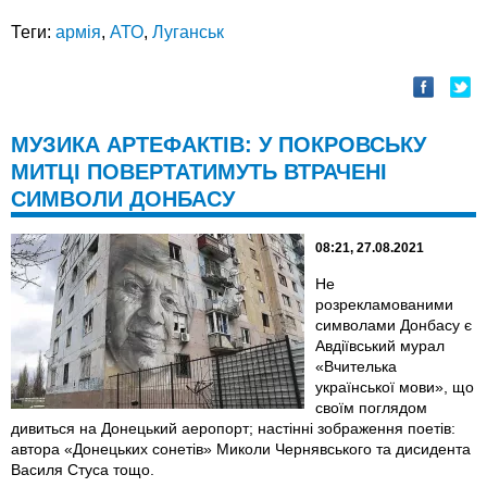
Теги:
армія
,
АТО
,
Луганськ
МУЗИКА АРТЕФАКТІВ: У ПОКРОВСЬКУ
МИТЦІ ПОВЕРТАТИМУТЬ ВТРАЧЕНІ
СИМВОЛИ ДОНБАСУ
08:21, 27.08.2021
Не
розрекламованими
символами Донбасу є
Авдіївський мурал
«Вчителька
української мови», що
своїм поглядом
дивиться на Донецький аеропорт; настінні зображення поетів:
автора «Донецьких сонетів» Миколи Чернявського та дисидента
Василя Стуса тощо.