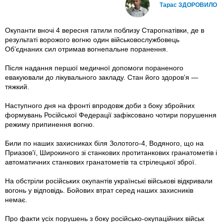
Тарас ЗДОРОВИЛО
Окупанти вночі 4 вересня гатили поблизу Старогнатівки, де в
результаті ворожого вогню один військовослужбовець
Об’єднаних сил отримав вогнепальне поранення.
Після надання першої медичної допомоги пораненого
евакуювали до лікувального закладу. Стан його здоров’я —
тяжкий.
Наступного дня на фронті впродовж доби з боку збройних
формувань Російської Федерації зафіксовано чотири порушення
режиму припинення вогню.
Били по наших захисниках біля Золотого-4, Водяного, що на
Приазов’ї, Широкиного зі станкових протитанкових гранатометів і
автоматичних станкових гранатометів та стрілецької зброї.
На обстріли російських окупантів українські військові відкривали
вогонь у відповідь. Бойових втрат серед наших захисників
немає.
Про факти усіх порушень з боку російсько-окупаційних військ