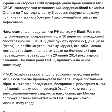
Українська сторона СЦКК поiнформувала представників Місії
ОБСЄ, застосувавши встановлений координаційний механізм.
Станом на 7-му годину ранку 6 вересня порушень режиму
припинення вогню з боку російсько-окупаційних військ не
зафіксовано.
Наголосимо, що представники РФ заявили у Відні: Росія не
підтримуватиме продовження після 30 вересня прикордонної
спостережної місії ОБСЄ у двох пунктах пропуску (Донецьк та
Гуково) на російсько-українському кордоні, яка здійснювала
контроль (повідомляла про ситуацію на блокпостах i про
переміщення через кордон) із 29 липня 2014 року згідно з
рішенням Постійної ради ОБСЄ, прийнятим на основі
консенсусу.
У МЗС України вважають, що, створюючи перешкоди роботі
місії, Росія прагне продовжувати безперешкодне постачання
зброї, військового обладнання, боєприпасів, регулярних військ і
найманців на окуповані території України. Крім того, у
зовнішньо­політичному відомстві наголосили, що Москва
погрожує повним закриттям місії ОБСЄ на російсько-
українському кордоні.