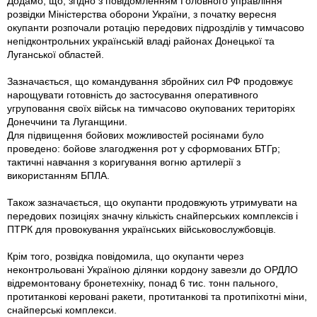
Додамо, що, згідно з повідомленням Головного управління
розвідки Міністерства оборони України, з початку вересня
окупанти розпочали ротацію передових підрозділів у тимчасово
непідконтрольних українській владі районах Донецької та
Луганської областей.
Зазначається, що командування збройних сил РФ продовжує
нарощувати готовність до застосування оперативного
угруповання своїх військ на тимчасово окупованих територіях
Донеччини та Луганщини.
Для підвищення бойових можливостей росіянами було
проведено: бо­йове злагодження рот у сформованих БТГр;
тактичні навчання з коригування вогню артилерії з
використанням БПЛА.
Також зазначається, що окупанти продовжують утримувати на
передових позиціях значну кількість снайперських комплексів і
ПТРК для провокування українських військовослужбовців.
Крім того, розвідка повідомила, що окупанти через
неконтрольовані Україною ділянки кордону завезли до ОРДЛО
відремонтовану бронетехніку, понад 6 тис. тонн пального,
протитанкові керовані ракети, протитанкові та протипіхотні міни,
снайперські комплекси.