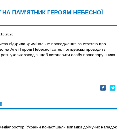
У НА ПАМ'ЯТНИК ГЕРОЯМ НЕБЕСНОЇ
.10.2020
Києва відкрила кримінальне провадження за статтею про
во на Алеї Героїв Небесної сотні. поліцейські проводять
 розшукових заходів, щоб встановити особу правопорушника
!
едіапросторі України почастішали випадки дрімучих нападок