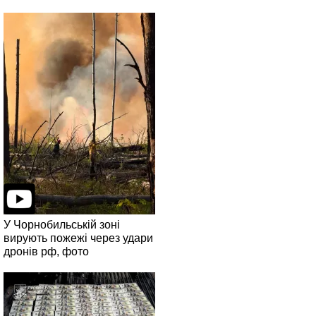
У Чорнобильській зоні
вирують пожежі через удари
дронів рф, фото