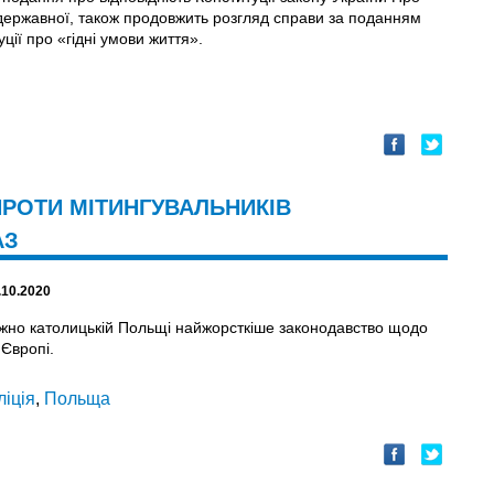
державної, також продовжить розгляд справи за поданням
ії про «гідні умови життя».
ПРОТИ МІТИНГУВАЛЬНИКІВ
АЗ
.10.2020
жно католицькій Польщі найжорсткіше законодавство щодо
 Європі.
ліція
,
Польща