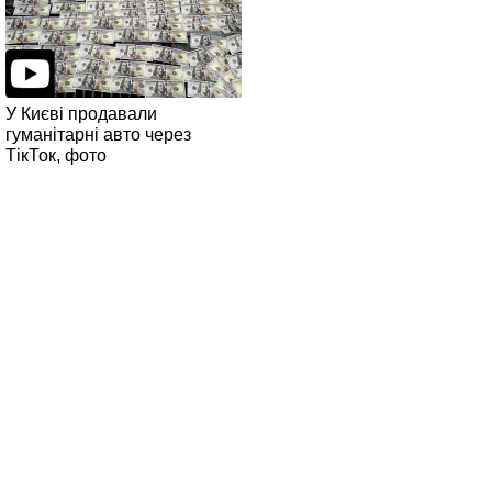
У Києві продавали
гуманітарні авто через
ТікТок, фото