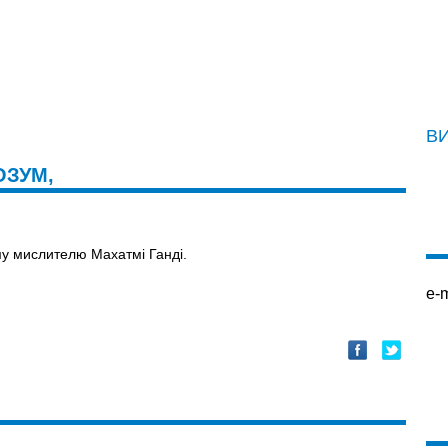
В
ЗУМ,
му мислителю Махатмі Ганді.
e-m