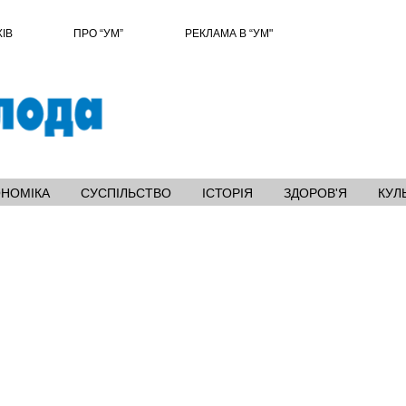
ХІВ
ПРО “УМ”
РЕКЛАМА В “УМ"
ОНОМІКА
СУСПІЛЬСТВО
ІСТОРІЯ
ЗДОРОВ'Я
КУЛ