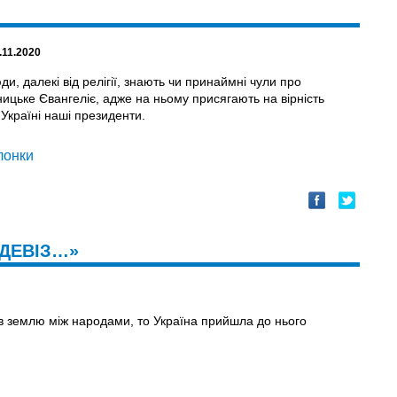
.11.2020
ди, далекі від релігії, знають чи принаймні чули про
ицьке Євангеліє, адже на ньому присягають на вірність
Україні наші президенти.
лонки
 ДЕВІЗ…»
ив землю між народами, то Україна прийшла до нього