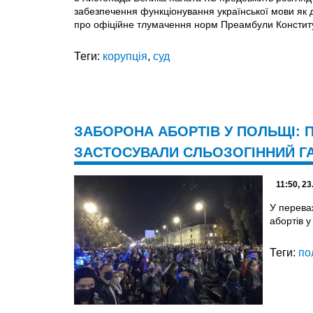
забезпечення функціонування української мови як 
про офіційне тлумачення норм Преамбули Конституц
Теги:
корупція
,
суд
ЗАБОРОНА АБОРТІВ У ПОЛЬЩІ: 
ЗАСТОСУВАЛИ СЛЬОЗОГІННИЙ Г
11:50, 23
У перева
абортів у
Теги:
по