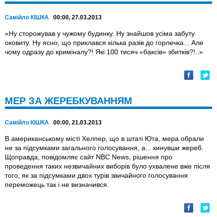
Самійло КІШКА
00:00, 27.03.2013
«Ну сторожував у чужому будинку. Ну знайшов усіма забуту
оковиту. Ну ясно, що приклався кілька разів до горлечка... Але
чому одразу до криміналу?! Які 100 тисяч «баксів» збитків?!..»
МЕР ЗА ЖЕРЕБКУВАННЯМ
Самійло КІШКА
00:00, 21.03.2013
В американському місті Хелпер, що в штаті Юта, мера обрали
не за підсумками загального голосування, а... кинувши жереб.
Щоправда, повідомляє сайт NBC News, рішення про
проведення таких незвичайних вибо­рів було ухвалене вже після
того, як за підсумками двох турів звичайного голосування
переможець так і не визначився.