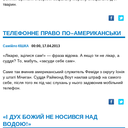
тварин.
ТЕЛЕФОННЕ ПРАВО ПО–АМЕРИКАНСЬКИ
Самійло КІШКА
00:00, 17.04.2013
«Лікарю, зцілися сам!» — фраза відома. А якщо ти не лікар, а
суддя? То, мабуть, «засуди себе сам».
Саме так вчинив американський служитель Феміди з округу Іонія
у штаті Мічиган. Суддя Раймонд Воут наклав штраф на самого
себе, після того як під час слухань у нього задзвонив мобільний
телефон.
«І ДУХ БОЖИЙ НЕ НОСИВСЯ НАД
ВОДОЮ!»