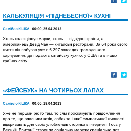
КАЛЬКУЛЯЦІЯ «ПІДНЕБЕСНОЇ» КУХНІ
Самійло КІШКА
00:00, 25.04.2013
Хтось колекціонує марки, хтось — відвідані країни, а
американець Девід Чан — китайські ресторани. За 64 роки свого
життя він побував уже в 6 297 закладах громадського
харчування, де подають китайську кухню, у США та в інших
країнах світу.
«ФЕЙСБУК» НА ЧОТИРЬОХ ЛАПАХ
Самійло КІШКА
00:00, 18.04.2013
Уже не перший рік то там, то сям проскакують повідомлення
про те, що власники котів, собак та іншої симпатичної живності
відкривають для своїх улюбленців сторінки в інтернеті. І ось у
Великій Британії створили соціальну мережу спеціально для