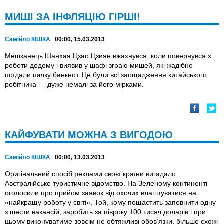
МИШІ ЗА ІНФЛЯЦІЮ ГІРШІ!
Самійло КІШКА
00:00, 15.03.2013
Мешканець Шанхая Цзао Цзиян вжахнувся, коли повернувся з
роботи додому і виявив у шафі зграю мишей, які жадібно
поїдали пачку банкнот. Це були всі заощадження китайського
робітника — дуже немалі за його мірками.
КАЙФУВАТИ МОЖНА З ВИГОДОЮ
Самійло КІШКА
00:00, 13.03.2013
Оригінальний спосіб реклами своєї країни вигадало
Австралійське туристичне відомство. На Зеленому континенті
оголосили про прийом заявок від охочих влаштуватися на
«найкращу роботу у світі». Той, кому пощастить заповнити одну
з шести вакансій, заробить за півроку 100 тисяч доларів і при
цьому виконуватиме зовсім не обтяжливі обов’язки, більше схожі