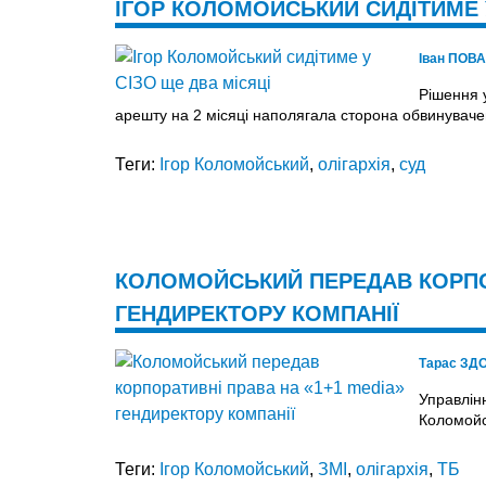
ІГОР КОЛОМОЙСЬКИЙ СИДІТИМЕ У
Іван ПОВ
Рішення 
арешту на 2 місяці наполягала сторона обвинуваче
Теги:
Ігор Коломойський
,
олігархія
,
суд
КОЛОМОЙСЬКИЙ ПЕРЕДАВ КОРПОР
ГЕНДИРЕКТОРУ КОМПАНІЇ
Тарас ЗД
Управлін
Коломойс
Теги:
Ігор Коломойський
,
ЗМІ
,
олігархія
,
ТБ