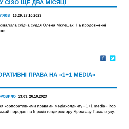
 СІЗО ЩЕ ДВА МІСЯЦІ
АЛЯЄВ
16:29, 27.10.2023
ухвалила слідча суддя Олена Мєлєшак. На продовженні
ння.
АТИВНІ ПРАВА НА «1+1 MEDIA»
ОРОВИЛО
13:03, 26.10.2023
ня корпоративними правами медіахолдингу «1+1 media» Ігор
ький передав на 5 років гендиректору Ярославу Пахольчуку.