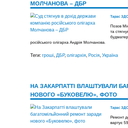
МОЛЧАНОВА – ДБР
Тарас ЗД
Позов Мі
та стягн
будматер
російського олігарха Андрія Молчанова.
Теги:
гроші
,
ДБР
,
олігархія
,
Росія
,
Україна
НА ЗАКАРПАТТІ ВЛАШТУВАЛИ Б
НОВОГО «БУКОВЕЛЮ», ФОТО
Тарас ЗД
Ремонт д
вартує 5