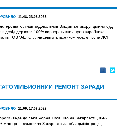
ОРОВИЛО
11:48, 23.08.2023
ністерства юстиції задовольнив Вищий антикорупційний суд
ув в дохід держави 100% корпоративних прав виробника
іалів ТОВ "АЕРОК", кінцевим власником яких є Група ЛСР
АГАТОМІЛЬЙОННИЙ РЕМОНТ ЗАРАДИ
ОРОВИЛО
11:09, 17.08.2023
ороги (веде до села Чорна Тиса, що на Закарпатті), який
96 млн грн – замовила Закарпатська обладміністрація,