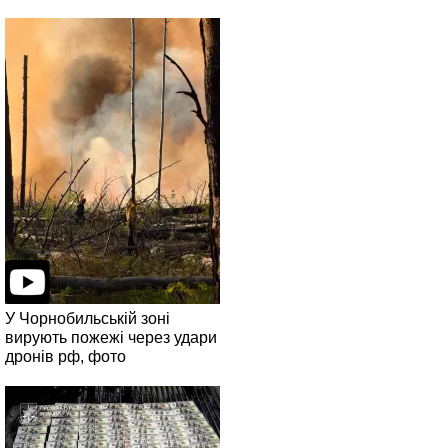
У Чорнобильській зоні
вирують пожежі через удари
дронів рф, фото