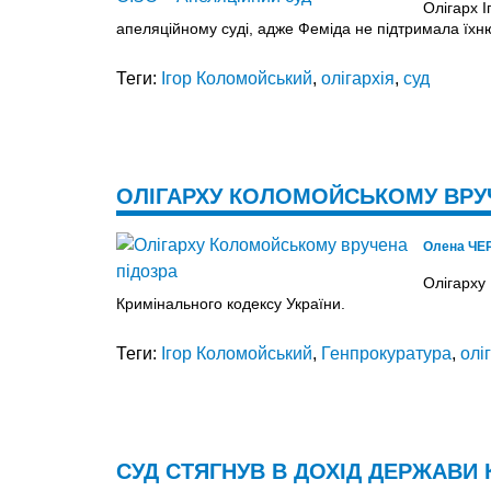
Олігарх 
апеляційному суді, адже Феміда не підтримала їхню
Теги:
Ігор Коломойський
,
олігархія
,
суд
ОЛІГАРХУ КОЛОМОЙСЬКОМУ ВРУ
Олена ЧЕ
Олігарху
Кримінального кодексу України.
Теги:
Ігор Коломойський
,
Генпрокуратура
,
олі
СУД СТЯГНУВ В ДОХІД ДЕРЖАВИ