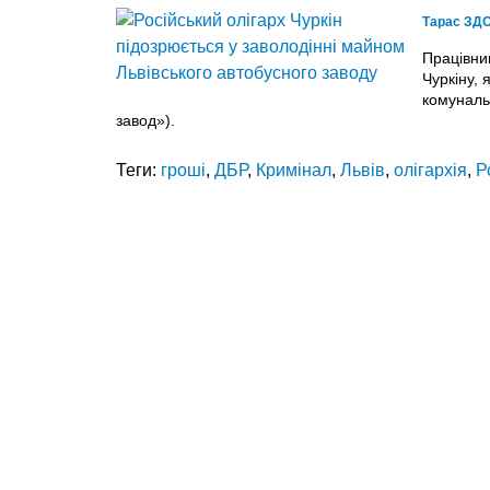
Тарас ЗД
Працівни
Чуркіну,
комуналь
завод»).
Теги:
гроші
,
ДБР
,
Кримінал
,
Львів
,
олігархія
,
Р