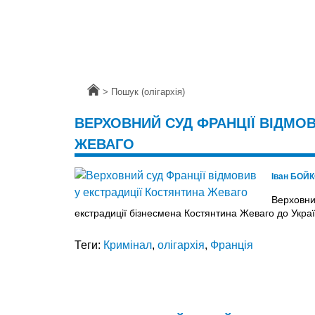
Головна
>
Пошук (олігархія)
ВЕРХОВНИЙ СУД ФРАНЦІЇ ВІДМОВ
ЖЕВАГО
Іван БОЙ
Верховни
екстрадиції бізнесмена Костянтина Жеваго до Украї
Теги:
Кримінал
,
олігархія
,
Франція