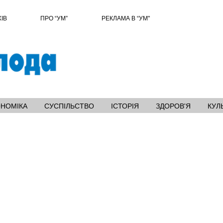
ХІВ
ПРО “УМ”
РЕКЛАМА В “УМ"
ОНОМІКА
СУСПІЛЬСТВО
ІСТОРІЯ
ЗДОРОВ'Я
КУЛ