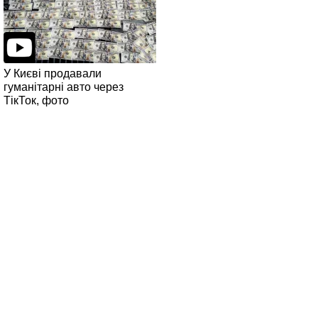
У Києві продавали
гуманітарні авто через
ТікТок, фото