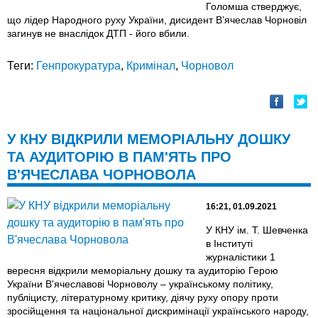
Голомша стверджує,
що лідер Народного руху України, дисидент В’ячеслав Чорновіл
загинув не внаслідок ДТП - його вбили.
Теги:
Генпрокуратура
,
Кримінал
,
Чорновол
У КНУ ВІДКРИЛИ МЕМОРІАЛЬНУ ДОШКУ
ТА АУДИТОРІЮ В ПАМ'ЯТЬ ПРО
В'ЯЧЕСЛАВА ЧОРНОВОЛА
16:21, 01.09.2021
У КНУ ім. Т. Шевченка
в Інституті
журналістики 1
вересня відкрили меморіальну дошку та аудиторію Герою
України В'ячеславові Чорноволу – українському політику,
публіцисту, літературному критику, діячу руху опору проти
зросійщення та національної дискримінації українського народу,