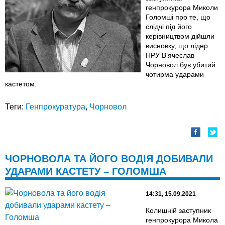
генпрокурора Миколи
Голомші про те, що
слідчі під його
керівництвом дійшли
висновку, що лідер
НРУ В’ячеслав
Чорновол був убитий
чотирма ударами
кастетом.
Теги:
Генпрокуратура
,
Чорновол
ЧОРНОВОЛА ТА ЙОГО ВОДІЯ ДОБИВАЛИ
УДАРАМИ КАСТЕТУ – ГОЛОМША
14:31, 15.09.2021
Колишній заступник
генпрокурора Микола