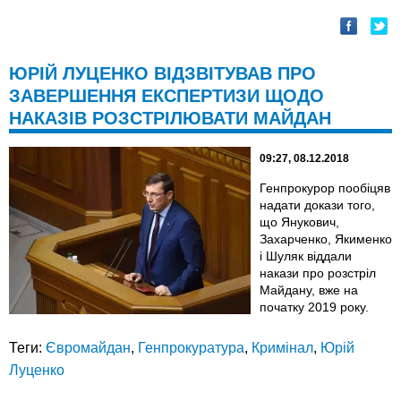
ЮРІЙ ЛУЦЕНКО ВІДЗВІТУВАВ ПРО
ЗАВЕРШЕННЯ ЕКСПЕРТИЗИ ЩОДО
НАКАЗІВ РОЗСТРІЛЮВАТИ МАЙДАН
09:27, 08.12.2018
Генпрокурор пообіцяв
надати докази того,
що Янукович,
Захарченко, Якименко
і Шуляк віддали
накази про розстріл
Майдану, вже на
початку 2019 року.
Теги:
Євромайдан
,
Генпрокуратура
,
Кримінал
,
Юрій
Луценко