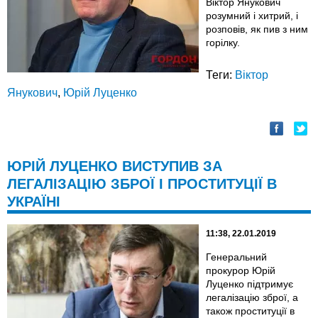
Віктор Янукович
розумний і хитрий, і
розповів, як пив з ним
горілку.
Теги:
Віктор
Янукович
,
Юрій Луценко
ЮРІЙ ЛУЦЕНКО ВИСТУПИВ ЗА
ЛЕГАЛІЗАЦІЮ ЗБРОЇ І ПРОСТИТУЦІЇ В
УКРАЇНІ
11:38, 22.01.2019
Генеральний
прокурор Юрій
Луценко підтримує
легалізацію зброї, а
також проституції в