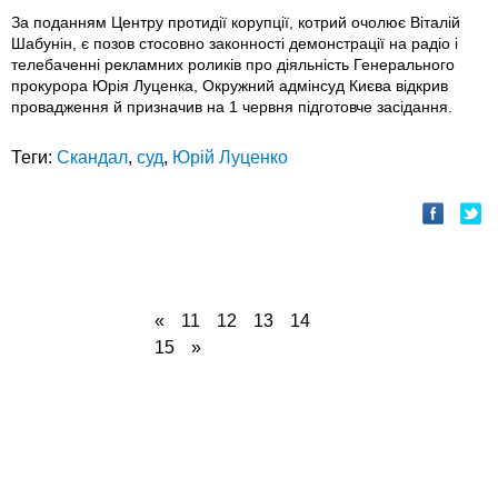
За поданням Центру протидії корупції, котрий очолює Віталій
Шабунін, є позов стосовно законності демонстрації на радіо і
телебаченні рекламних роликів про діяльність Генерального
прокурора Юрія Луценка, Окружний адмінсуд Києва відкрив
провадження й призначив на 1 червня підготовче засідання.
Теги:
Скандал
,
суд
,
Юрій Луценко
«
11
12
13
14
15
»