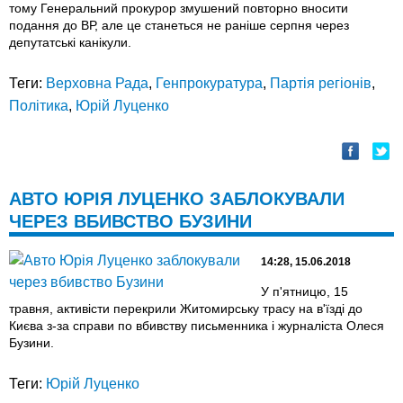
тому Генеральний прокурор змушений повторно вносити
подання до ВР, але це станеться не раніше серпня через
депутатські канікули.
Теги:
Верховна Рада
,
Генпрокуратура
,
Партія регіонів
,
Політика
,
Юрій Луценко
АВТО ЮРІЯ ЛУЦЕНКО ЗАБЛОКУВАЛИ
ЧЕРЕЗ ВБИВСТВО БУЗИНИ
14:28, 15.06.2018
У п'ятницю, 15
травня, активісти перекрили Житомирську трасу на в'їзді до
Києва з-за справи по вбивству письменника і журналіста Олеся
Бузини.
Теги:
Юрій Луценко