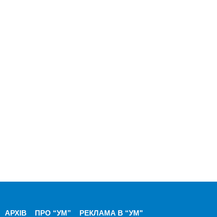
АРХІВ
ПРО “УМ”
РЕКЛАМА В “УМ"