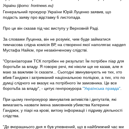
України (фото: frontnews.eu)
Генеральний прокурор України Юрій Луценко заявив, що
подасть заяву про відставку 6 листопада.
Про це він сказав під час виступу у Верховній Раді.
За словами Луценка, він не розуміє, чим буде займатися
тимчасова слідча комісія ВР, на створенні якої наполягає нардеп
Мустафа Найєм, при незакінченому слідстві.
"Організаторам ТСК потрібен не результат. Їм потрібен піар для
боротьби за владу. Я говорю речі, які ніколи ще не казав, але я
маю за важливе їх сказати... Сьогодні звинувачують не тих, хто
вбив Гандзюк і затриманий національною поліцією, а тих, хто по
думці слідчого не вказує на потрібного їм замовника. Це все
боротьба за владу", - цитує генпрокурора
"Українська правда"
.
При цьому генпрокурор звинуватив активістів і депутатів, які
вимагають назвати імена замовників убивства Катерини
Гандзюк, у піарі на крові, витоку інформації і підриву діяльності
слідства.
"До вчорашнього дня я був упевнений, що в найближчий час ми