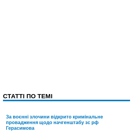
CТАТТІ ПО ТЕМІ
За воєнні злочини відкрито кримінальне
провадження щодо начгенштабу зс рф
Герасимова