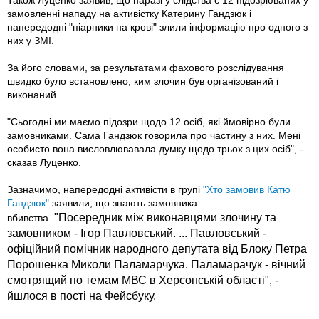
Також Луценко заявив, що наразі у слідства є 12 підозрюваних у
замовленні нападу на активістку Катерину Гандзюк і
напередодні "піарники на крові" злили інформацію про одного з
них у ЗМІ.
За його словами, за результатами фахового розслідування
швидко було встановлено, ким злочин був організований і
виконаний.
"Сьогодні ми маємо підозри щодо 12 осіб, які ймовірно були
замовниками. Сама Гандзюк говорила про частину з них. Мені
особисто вона висловлювавала думку щодо трьох з цих осіб", -
сказав Луценко.
Зазначимо, напередодні активісти в групі
"Хто замовив Катю
Гандзюк"
заявили, що знають замовника
"Посередник між виконавцями злочину та
вбивства.
замовником - Ігор Павловський. ... Павловський -
офіційний помічник народного депутата від Блоку Петра
Порошенка Миколи Паламарчука. Паламарачук - вічний
смотрящий по темам МВС в Херсонській області", -
йшлося в пості на Фейсбуку.