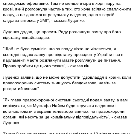
спрацюємо ефективно. Тим не менше вчора в ході піару на
крові, який розгорнула частина тих, хто хоче всіляко спаплюжити
владу, а не допомогти результату слідства, одна з версій
слідства витекла у ЗМІ", - сказав Луценко.
Луценко додав, що просить Раду розглянути заяву про його
відставку якнайшвидше.
"Щоб не було сумнівів, що за владу ніхто не чіпляється, я
сьогодні подаю заяву про відставку президенту України і ви в
парламенті маєте розглянути маєте розглянути це питання.
Прошу зробити це цього тижня", - сказав він.
Луценко заявив, що не може допустити "двовладдя в країні, коли
правоохоронну систему знищують бездоказово, навіть за
розкритий злочин".
"Як глава правоохоронної системи сьогодні подам заяву, а вам
вирішувати, чи Мустафа Найєм буде керувати слідством і
встановлювати з екранів телевізора винних, чи правоохоронні
органи, які несуть за це кримінальну відповідальність", - сказав
Луценко.