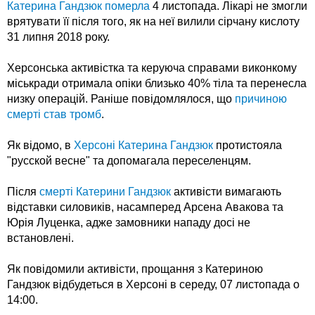
Катерина Гандзюк померла
4 листопада. Лікарі не змогли
врятувати її після того, як на неї вилили сірчану кислоту
31 липня 2018 року.
Херсонська активістка та керуюча справами виконкому
міськради отримала опіки близько 40% тіла та перенесла
низку операцій. Раніше повідомлялося, що
причиною
смерті став тромб
.
Як відомо, в
Херсоні Катерина Гандзюк
протистояла
"русской весне" та допомагала переселенцям.
Після
смерті Катерини Гандзюк
активісти вимагають
відставки силовиків, насамперед Арсена Авакова та
Юрія Луценка, адже замовники нападу досі не
встановлені.
Як повідомили активісти, прощання з Катериною
Гандзюк відбудеться в Херсоні в середу, 07 листопада о
14:00.