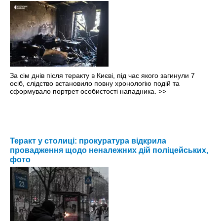
За сім днів після теракту в Києві, під час якого загинули 7
осіб, слідство встановило повну хронологію подій та
сформувало портрет особистості нападника.
>>
Теракт у столиці: прокуратура відкрила
провадження щодо неналежних дій поліцейських,
фото