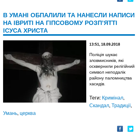
В УМАНІ ОБПАЛИЛИ ТА НАНЕСЛИ НАПИСИ
НА ІВРИТІ НА ГІПСОВОМУ РОЗП’ЯТТІ
ІСУСА ХРИСТА
13:51, 18.09.2018
Поліція шукає
зловмисників, які
осквернили релігійний
символ неподалік
району паломництва
хасидів.
Теги:
Кримінал
,
Скандал
,
Традиції
,
Умань
,
церква