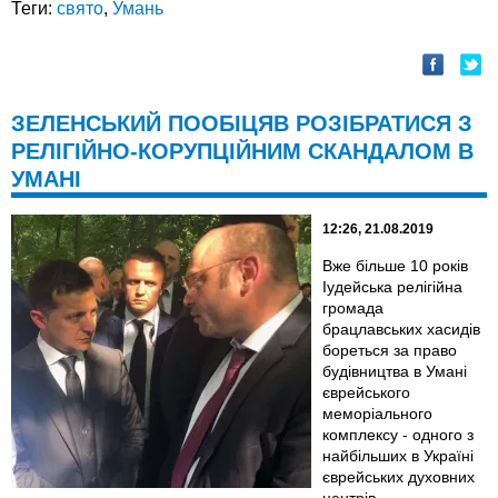
Теги:
свято
,
Умань
ЗЕЛЕНСЬКИЙ ПООБІЦЯВ РОЗІБРАТИСЯ З
РЕЛІГІЙНО-КОРУПЦІЙНИМ СКАНДАЛОМ В
УМАНІ
12:26, 21.08.2019
Вже більше 10 років
Іудейська релігійна
громада
брацлавських хасидів
бореться за право
будівництва в Умані
єврейського
меморіального
комплексу - одного з
найбільших в Україні
єврейських духовних