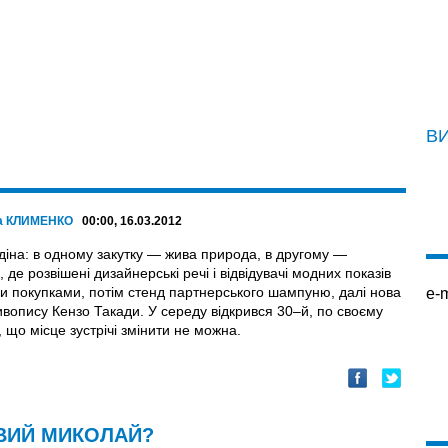
В
а КЛИМЕНКО
00:00, 16.03.2012
іна: в одному закутку — жива природа, в другому —
де розвішені дизайнерські речі і відвідувачі модних показів
ми покупками, потім стенд партнерського шампуню, далі нова
e-m
вопису Кензо Такади. У середу відкрився 30–й, по своєму
 що місце зустрічі змінити не можна.
ВИЙ МИКОЛАЙ?