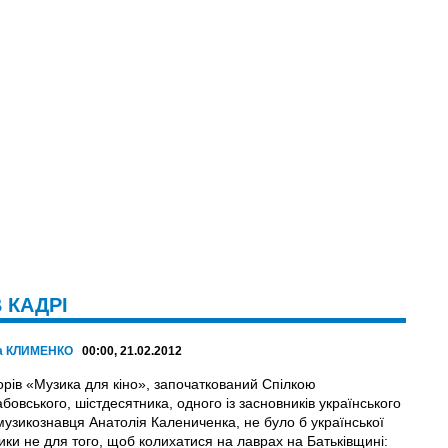
 КАДРІ
а КЛИМЕНКО
00:00, 21.02.2012
орів «Музика для кіно», започаткований Спілкою
абовського, шістдесятника, одного iз засновників українського
музикознавця Анатолія Калениченка, не було б української
ики не для того, щоб колихатися на лаврах на Батьківщині: