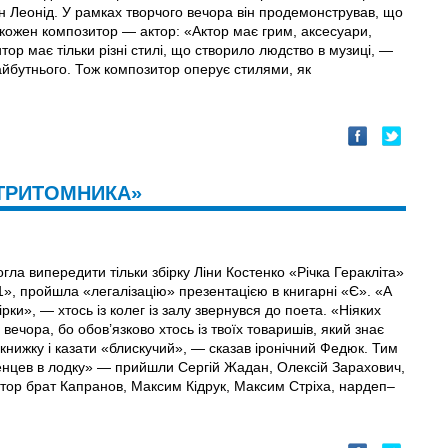
н Леонід. У рамках творчого вечора він продемонстрував, що
 кожен композитор — актор: «Актор має грим, аксесуари,
ор має тільки різні стилі, що створило людство в музиці, —
 майбутнього. Тож композитор оперує стилями, як
 ТРИТОМНИКА»
ла випередити тільки збірку Ліни Костенко «Річка Геракліта»
1», пройшла «легалізацію» презентацією в книгарні «Є». «А
рки», — хтось із колег із залу звернувся до поета. «Ніяких
вечора, бо обов’язково хтось із твоїх товаришів, який знає
 книжку і казати «блискучий», — сказав іронічний Федюк. Тим
енцев в лодку» — прийшли Сергій Жадан, Олексій Зарахович,
тор брат Капранов, Максим Кідрук, Максим Стріха, нардеп–