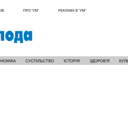
ХІВ
ПРО “УМ”
РЕКЛАМА В “УМ"
ОНОМІКА
СУСПІЛЬСТВО
ІСТОРІЯ
ЗДОРОВ'Я
КУЛ