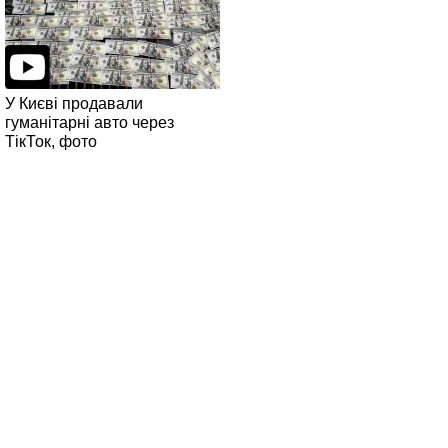
У Києві продавали
гуманітарні авто через
ТікТок, фото