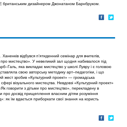
ALЕ британським дизайнером Джонатаном Барнбруком.
 Ханенків відбувся п’ятиденний семінар для вчителів,
ми про мистецтво». У невеликий зал щодня набивалося під
б–Галь, яка викладає мистецтво у школі Лувру і є головою
ставляла свою авторську методику арт–педагогіки, і що
кий жест зробив «Культурний проект» — громадська
у сфері візуального мистецтва. Невдовзі «Культурний проект»
Як говорити з дітьми про мистецтво», перекладену в
ати про досвід прищеплення власним дітям розуміння
»: як їм вдається приборкати свої знання на користь