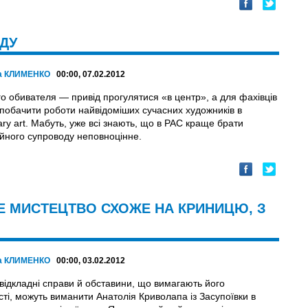
ДУ
а КЛИМЕНКО
00:00, 07.02.2012
го обивателя — привід прогулятися «в центр», а для фахівців
 побачити роботи найвідоміших сучасних художників в
ry art. Мабуть, уже всі знають, що в РАС краще брати
ійного супроводу неповноцінне.
Е МИСТЕЦТВО СХОЖЕ НА КРИНИЦЮ, З
а КЛИМЕНКО
00:00, 03.02.2012
евідкладні справи й обставини, що вимагають його
ті, можуть виманити Анатолія Криволапа із Засупоївки в