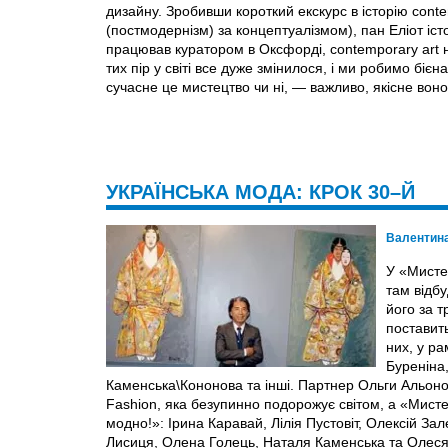
дизайну. Зробивши короткий екскурс в історію cont
(постмодернізм) за концептуалізмом), пан Еліот іс
працював куратором в Оксфорді, contemporary art н
тих пір у світі все дуже змінилося, і ми робимо біє
сучасне це мистецтво чи ні, — важливо, якісне воно 
УКРАЇНСЬКА МОДА: КРОК 30–Й
Валентин
У «Мисте
там відб
його за т
поставит
них, у р
Буреніна,
Каменська\Кононова та інші. Партнер Ольги Альоно
Fashion, яка безупинно подорожує світом, а «Ми
модно!»: Ірина Каравай, Лілія Пустовіт, Олексій За
Лисиця, Олена Голець, Наталя Каменська та Олеся