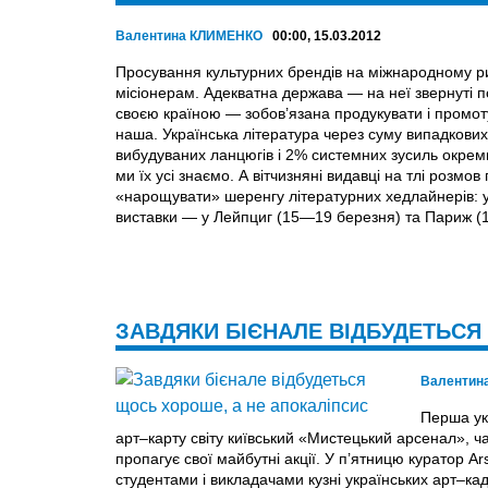
Валентина КЛИМЕНКО
00:00, 15.03.2012
Просування культурних брендів на міжнародному ри
місіонерам. Адекватна держава — на неї звернуті п
своєю країною — зобов’язана продукувати і промоту
наша. Українська література через суму випадкови
вибудуваних ланцюгів і 2% системних зусиль окрем
ми їх усі знаємо. А вітчизняні видавці на тлі розмо
«нарощувати» шеренгу літературних хедлайнерів: у
виставки — у Лейпциг (15—19 березня) та Париж (
ЗАВДЯКИ БІЄНАЛЕ ВІДБУДЕТЬСЯ
Валентин
Перша ук
арт–карту світу київський «Мистецький арсенал»,
пропагує свої майбутні акції. У п’ятницю куратор A
студентами і викладачами кузні українських арт–ка