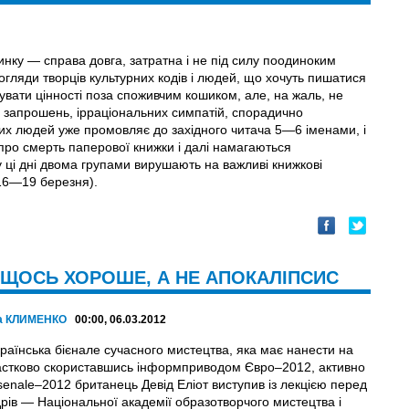
нку — справа довга, затратна і не під силу поодиноким
огляди творців культурних кодів і людей, що хочуть пишатися
вати цінності поза споживчим кошиком, але, на жаль, не
х запрошень, ірраціональних симпатій, спорадично
их людей уже промовляє до західного читача 5—6 іменами, і
в про смерть паперової книжки і далі намагаються
 ці дні двома групами вирушають на важливі книжкові
16—19 березня).
 ЩОСЬ ХОРОШЕ, А НЕ АПОКАЛІПСИС
а КЛИМЕНКО
00:00, 06.03.2012
раїнська бієнале сучасного мистецтва, яка має нанести на
 частково скориставшись інформприводом Євро–2012, активно
rsenale–2012 британець Девід Еліот виступив із лекцією перед
дрів — Національної академії образотворчого мистецтва і