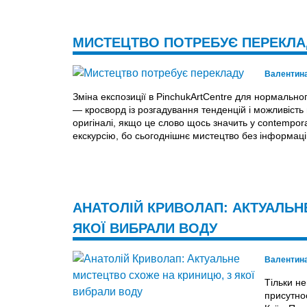
МИСТЕЦТВО ПОТРЕБУЄ ПЕРЕКЛА
Валентин
Зміна експозиції в Pinchuk­ArtCentre для нормально
— кросворд із розгадування тенденцій і можливість
оригіналі, якщо це слово щось значить у contempora
екскурсію, бо сьогоднішнє мистецтво без інформац
АНАТОЛІЙ КРИВОЛАП: АКТУАЛЬН
ЯКОЇ ВИБРАЛИ ВОДУ
Валентин
Тільки н
присутнос