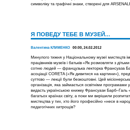
символіку та графічні знаки, створені для ARSEN
Я ПОВЕДУ ТЕБЕ В МУЗЕЙ...
Валентина КЛИМЕНКО
00:00, 24.02.2012
Минулого тижня у Національному музеї мистецтв ім.
працівників музеїв і батьків «Як розмовляти з діть
сотню людей — французька лекторка Франсуаза Бар
асоціації CORETA («Як дивитися на картини»), пред
суттєво — лекції були безкоштовні. Цей місіонерсь
організація, яка займається освітніми програмами 
видасть українською книжку Франсуази Барб–Галь «
багатьох країнах світу, а поки ми вирішили розпит
мистецтва у тих, хто його професійно «несе в народ
педагогічних хитрощів?