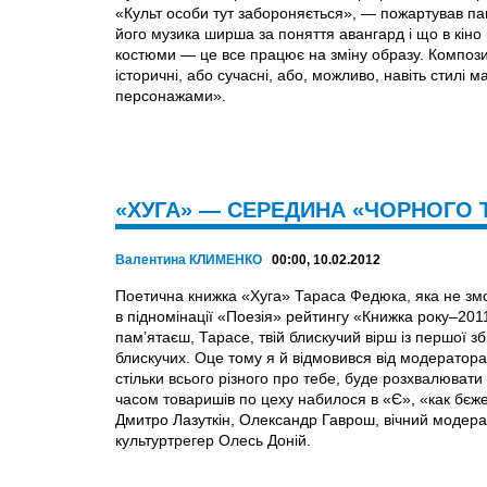
«Культ особи тут забороняється», — пожартував па
його музика ширша за поняття авангард і що в кіно
костюми — це все працює на зміну образу. Композит
історичні, або сучасні, або, можливо, навіть стилі
персонажами».
«ХУГА» — СЕРЕДИНА «ЧОРНОГО
Валентина КЛИМЕНКО
00:00, 10.02.2012
Поетична книжка «Хуга» Тараса Федюка, яка не змог
в підномінації «Поезія» рейтингу «Книжка року–201
пам’ятаєш, Тарасе, твій блискучий вірш із першої збі
блискучих. Оце тому я й відмовився від модератора 
стільки всього різного про тебе, буде розхвалювати
часом товаришів по цеху набилося в «Є», «как бєж
Дмитро Лазуткін, Олександр Гаврош, вічний модера
культуртрегер Олесь Доній.