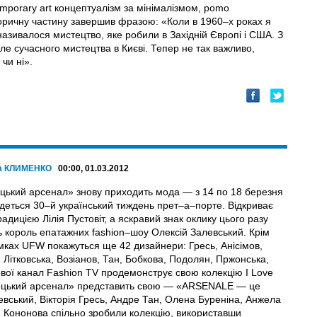
emporary art концептуалізм за мінімалізмом, pomo
торичну частину завершив фразою: «Коли в 1960–х роках я
азивалося мистецтво, яке робили в Західній Європі і США. З
нале сучасного мистецтва в Києві. Тепер не так важливо,
чи ні».
а КЛИМЕНКО
00:00, 01.03.2012
цький арсенал» знову приходить мода — з 14 по 18 березня
удеться 30–й український тиждень прет–а–порте. Відкриває
радицією Лілія Пустовіт, а яскравий знак оклику цього разу
ь король епатажних fashion–шоу Олексій Залевський. Крім
амках UFW покажуться ще 42 дизайнери: Гресь, Анісімов,
 Літковська, Возіанов, Тан, Бобкова, Подолян, Пржонська,
вої канал Fashion TV продемонструє свою колекцію I Love
стецький арсенал» представить свою — «ARSENALE — це
левський, Вікторія Гресь, Андре Тан, Олена Буреніна, Анжела
 Кононова спільно зробили колекцію, використавши