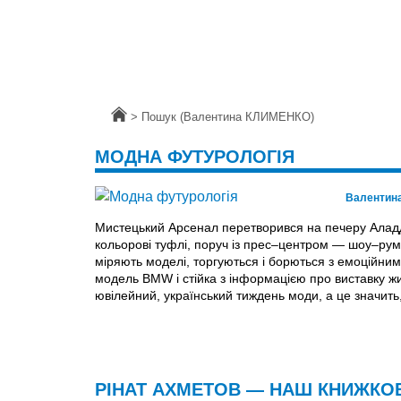
Головна
>
Пошук (Валентина КЛИМЕНКО)
МОДНА ФУТУРОЛОГІЯ
Валентин
Мистецький Арсенал перетворився на печеру Аладд
кольорові туфлі, поруч із прес–центром — шоу–рум, 
міряють моделі, торгуються і борються з емоційни
модель BMW і стійка з інформацією про виставку жи
ювілейний, український тиждень моди, а це значить,
РІНАТ АХМЕТОВ — НАШ КНИЖКО