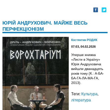
ЮРІЙ АНДРУХОВИЧ. МАЙЖЕ ВЕСЬ
ПЕРФЕКЦІОНІЗМ
Костянтин РОДИК
07:03, 04.02.2026
Уперше книжка
«Листи в Україну»
Юрія Андруховича
вийшли дванадцять
років тому (К.: А-БА-
БА-ГА-ЛА-МА-ГА,
2013).
Теги:
Культура
,
література