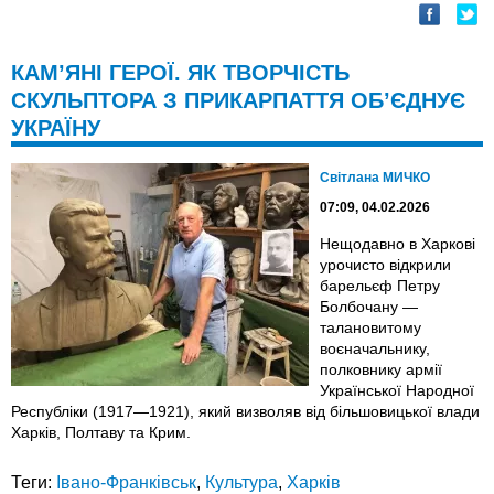
КАМ’ЯНІ ГЕРОЇ. ЯК ТВОРЧІСТЬ
СКУЛЬПТОРА З ПРИКАРПАТТЯ ОБ’ЄДНУЄ
УКРАЇНУ
Світлана МИЧКО
07:09, 04.02.2026
Нещодавно в Харкові
урочисто відкрили
барельєф Петру
Болбочану —
талановитому
воєначальнику,
полковнику армії
Української Народної
Республіки (1917—1921), який визволяв від більшовицької влади
Харків, Полтаву та Крим.
Теги:
Івано-Франківськ
,
Культура
,
Харків