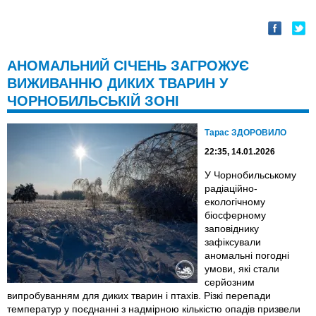
АНОМАЛЬНИЙ СІЧЕНЬ ЗАГРОЖУЄ
ВИЖИВАННЮ ДИКИХ ТВАРИН У
ЧОРНОБИЛЬСЬКІЙ ЗОНІ
Тарас ЗДОРОВИЛО
22:35, 14.01.2026
У Чорнобильському
радіаційно-
екологічному
біосферному
заповіднику
зафіксували
аномальні погодні
умови, які стали
серйозним
випробуванням для диких тварин і птахів. Різкі перепади
температур у поєднанні з надмірною кількістю опадів призвели