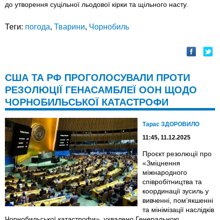
до утворення суцільної льодової кірки та щільного насту.
Теги:
погода
,
Тварини
,
Чорнобиль
США ТА РФ ПРОГОЛОСУВАЛИ ПРОТИ
РЕЗОЛЮЦІЇ ГЕНАСАМБЛЕЇ ООН ЩОДО
ЧОРНОБИЛЬСЬКОЇ КАТАСТРОФИ
Тарас ЗДОРОВИЛО
11:45, 11.12.2025
Проєкт резолюції про
«Зміцнення
міжнародного
співробітництва та
координації зусиль у
вивченні, помʼякшенні
та мінімізації наслідків
Чорнобильської катастрофи», ухвалено Генеральною