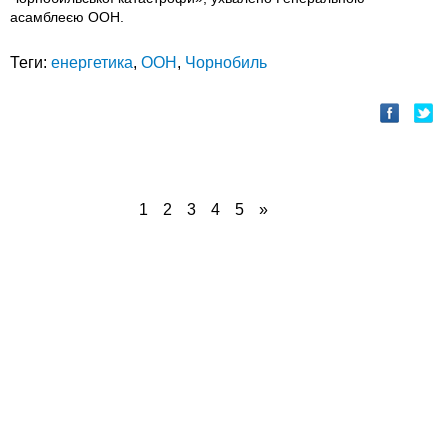
асамблеєю ООН.
Теги:
енергетика
,
ООН
,
Чорнобиль
1
2
3
4
5
»