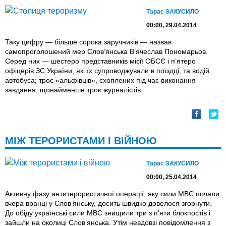
Тарас ЗАКУСИЛО
00:00, 29.04.2014
Таку цифру — більше сорока заручників — назвав
самопроголошений мер Слов’янська В’ячеслав Пономарьов.
Серед них — шестеро представників місії ОБСЄ і п’ятеро
офіцерів ЗС України, які їх супроводжували в поїздці, та водій
автобуса; троє «альфівців», схоплених під час виконання
завдання; щонайменше троє журналістів.
МІЖ ТЕРОРИСТАМИ І ВІЙНОЮ
Тарас ЗАКУСИЛО
00:00, 25.04.2014
Активну фазу антитерористичної операції, яку сили МВС почали
вчора вранці у Слов’янську, досить швидко довелося згорнути.
До обіду українські сили МВС знищили три з п’яти блокпостів і
зайшли на околиці Слов’янська. Утім невдовзі повідомлення з