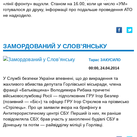
«лінії фронту» вщухли. Станом на 16.00, коли це число «УМ»
готувалося до друку, інформації про подальше проведення АТО
не надходило.
ЗАМОРДОВАНИЙ У СЛОВ’ЯНСЬКУ
Тарас ЗАКУСИЛО
00:00, 24.04.2014
У Службі безпеки України впевнені, що до викрадення та
жахливого вбивства депутата Горлівської міськради, члена
фракції «Батьківщина» Володимира Рибака причетні
військовослужбовці Росії — підполковник ГРУ Ігор Безлер
(позивний — «Біс») та офіцер ГРУ Ігор Стрєлков на прізвисько
«Стрілець». Про це заявили вчора на брифінгу в
Антитерористичному центрі СБУ. Перший iз них, як раніше
повідомляла СБУ, брав участь у захопленні будівлі СБУ в
Донецьку та потім — райвідділку міліції у Горлівці.