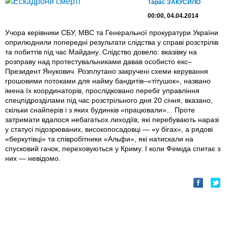
Тарас ЗАКУСИЛО
00:00, 04.04.2014
Учора керівники СБУ, МВС та Генеральної прокуратури України
оприлюднили попередні результати слідства у справі розстрілів
та побиттів під час Майдану. Слідство довело: вказівку на
розправу над протестувальниками давав особисто екс–
Президент Янукович. Розплутано закручені схеми керування
грошовими потоками для найму бандитів–«тітушок», названо
імена їх координаторів, прослідковано перебіг управління
спецпідрозділами під час розстрільного дня 20 січня, вказано,
скільки снайперів і з яких будинків «працювали»... Проте
затримати вдалося небагатьох лиходіїв, які перебувають наразі
у статусі підозрюваних, високопосадовці — «у бігах», а рядові
«беркутівці» та співробітники «Альфи», які натискали на
спусковий гачок, переховуються у Криму. І коли Феміда спитає з
них — невідомо.