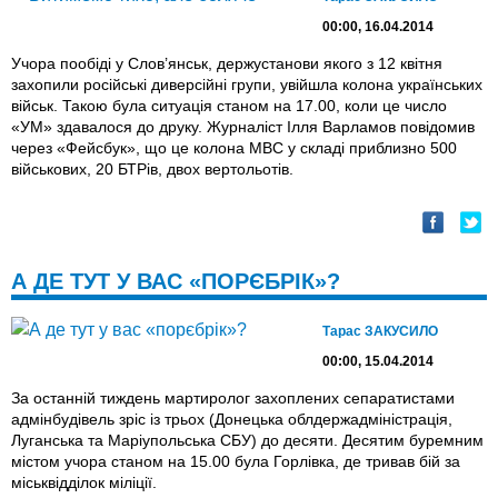
00:00, 16.04.2014
Учора пообіді у Слов’янськ, держустанови якого з 12 квітня
захопили російські диверсійні групи, увійшла колона українських
військ. Такою була ситуація станом на 17.00, коли це число
«УМ» здавалося до друку. Журналіст Ілля Варламов повідомив
через «Фейсбук», що це колона МВС у складі приблизно 500
військових, 20 БТРів, двох вертольотів.
А ДЕ ТУТ У ВАС «ПОРЄБРІК»?
Тарас ЗАКУСИЛО
00:00, 15.04.2014
За останній тиждень мартиролог захоплених сепаратистами
адмінбудівель зріс із трьох (Донецька облдержадмінiстрація,
Луганська та Маріупольська СБУ) до десяти. Десятим буремним
містом учора станом на 15.00 була Горлівка, де тривав бій за
міськвідділок міліції.