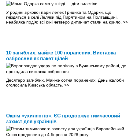
У родині зіркової пари лелек Грицика та Одарки, що
гніздяться в селі Леляки під Пирятином на Полтавщині,
неабияка подія: всі їхні четверо дитинчат стали на крило.
>>
10 загиблих, майже 100 поранених. Виставка
озброєння як пакет цілей
Десятеро загиблих. Майже сотня поранених. День жалоби
оголосила Київська область.
>>
Окрім «ухилянтів»: ЄС продовжує тимчасовий
захист для українців