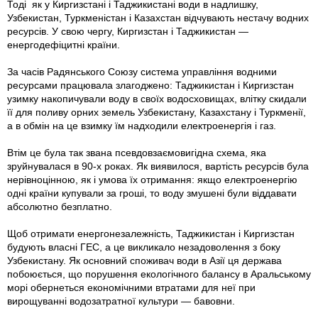
Тоді як у Киргизстані і Таджикистані води в надлишку,
Узбекистан, Туркменістан і Казахстан відчувають нестачу водних
ресурсів. У свою чергу, Киргизстан і Таджикистан —
енергодефіцитні країни.
За часів Радянського Союзу система управління водними
ресурсами працювала злагоджено: Таджикистан і Киргизстан
узимку накопичували воду в своїх водосховищах, влітку скидали
її для поливу орних земель Узбекистану, Казахстану і Туркменії,
а в обмін на це взимку їм надходили електроенергія і газ.
Втім це була так звана псевдовзаємовигідна схема, яка
зруйнувалася в 90-х роках. Як виявилося, вартість ресурсів була
нерівноцінною, як і умова їх отримання: якщо електроенергію
одні країни купували за гроші, то воду змушені були віддавати
абсолютно безплатно.
Щоб отримати енергонезалежність, Таджикистан і Киргизстан
будують власні ГЕС, а це викликало незадоволення з боку
Узбекистану. Як основний споживач води в Азії ця держава
побоюється, що порушення екологічного балансу в Аральському
морі обернеться економічними втратами для неї при
вирощуванні водозатратної культури — бавовни.