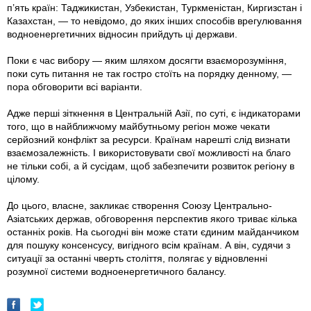
п’ять країн: Таджикистан, Узбекистан, Туркменістан, Киргизстан і
Казахстан, — то невідомо, до яких інших способів врегулювання
водно­енергетичних відносин прийдуть ці держави.
Поки є час вибору — яким шляхом досягти взаєморозуміння,
поки суть питання не так гостро стоїть на порядку денному, —
пора обговорити всі варіанти.
Адже перші зіткнення в Центральній Азії, по суті, є індикаторами
того, що в найближчому майбутньому регіон може чекати
серйозний конфлікт за ресурси. Країнам нарешті слід визнати
взаємозалежність. І використовувати свої можливості на благо
не тільки собі, а й сусідам, щоб забезпечити розвиток регіону в
цілому.
До цього, власне, закликає створення Союзу Центрально-
Азіатських держав, обговорення перспектив якого триває кілька
останніх років. На сьогодні він може стати єдиним майданчиком
для пошуку консенсусу, вигідного всім країнам. А він, судячи з
ситуації за останні чверть століття, полягає у відновленні
розумної системи водно­енергетичного балансу.