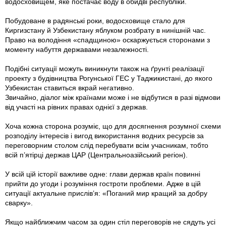
водосховищем, яке постачає воду в обидві республіки.
Побудоване в радянські роки, водосховище стало для
Киргизстану й Узбекистану яблуком розбрату в нинішній час.
Право на володіння «спадщиною» оскаржується сторонами з
моменту набуття державами незалежності.
Подібні ситуації можуть виникнути також на ґрунті реалізації
проекту з будівництва Рогунської ГЕС у Таджикистані, до якого
Узбекистан ставиться вкрай негативно.
Звичайно, діалог між країнами може і не відбутися в разі відмови
від участі на рівних правах однієї з держав.
Хоча кожна сторона розуміє, що для досягнення розумної схеми
розподілу інтересів і вигод використання водних ресурсів за
переговорним столом слід перебувати всім учасникам, тобто
всій п’ятірці держав ЦАР (Центральноазійський регіон).
У всій цій історії важливе одне: глави держав країн повинні
прийти до угоди і розуміння гостроти проблеми. Адже в цій
ситуації актуальне прислів’я: «Поганий мир кращий за добру
сварку».
Якщо найближчим часом за один стіл переговорів не сядуть усі