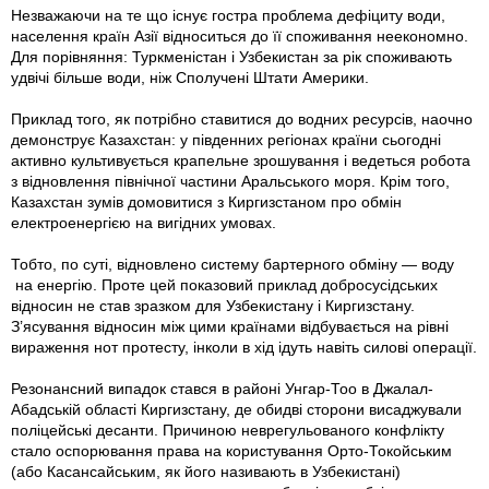
Незважаючи на те що існує гостра проблема дефіциту води,
населення країн Азії відноситься до її споживання неекономно.
Для порівняння: Туркменістан і Узбекистан за рік споживають
удвічі більше води, ніж Сполучені Штати Америки.
Приклад того, як потрібно ставитися до водних ресурсів, наочно
демонструє Казах­стан: у південних регіонах країни сьогодні
активно культивується крапельне зрошування і ведеться робота
з відновлення північної частини Аральського моря. Крім того,
Казахстан зумів домовитися з Киргизстаном про обмін
електроенергією на вигідних умовах.
Тобто, по суті, відновлено систему бартерного обміну — воду
на енергію. Проте цей показовий приклад добросусідських
відносин не став зразком для Узбекистану і Киргизстану.
З’ясування відносин між цими країнами відбувається на рівні
вираження нот протесту, інколи в хід ідуть навіть силові операції.
Резонансний випадок стався в районі Унгар-Тоо в Джалал-
Абадській області Киргизстану, де обидві сторони виса­джували
поліцейські десанти. Причиною неврегульованого конфлікту
стало оспорювання права на користування Орто-Токойським
(або Касансайським, як його називають в Узбекистані)