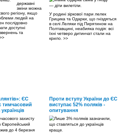
державні
зміни можна
свого регіону, якщо
У родині зіркової пари лелек
облеми людей на
Грицика та Одарки, що гніздяться
тен послідовно
в селі Леляки під Пирятином на
ати доступні
Полтавщині, неабияка подія: всі
звернень та
їхні четверо дитинчат стали на
>>
крило.
>>
илянтів»: ЄС
Проти вступу України до ЄС
є тимчасовий
виступає 52% поляків -
 українців
опитування