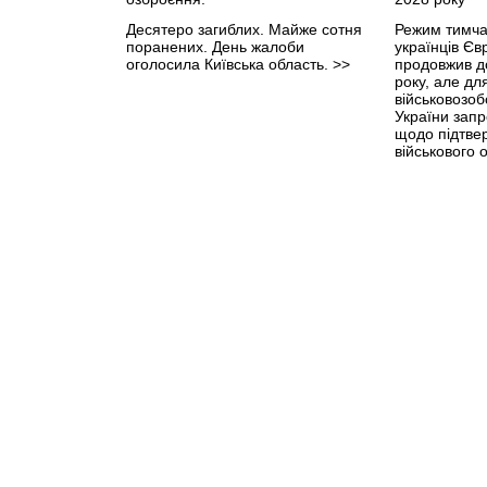
Десятеро загиблих. Майже сотня
Режим тимча
поранених. День жалоби
українців Є
оголосила Київська область.
>>
продовжив д
року, але д
військовозо
України зап
щодо підтве
військового 