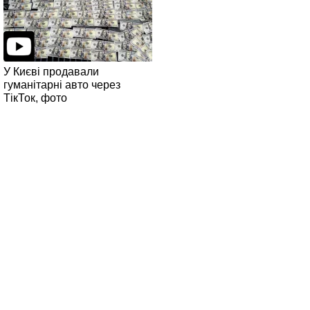
У Києві продавали
гуманітарні авто через
ТікТок, фото