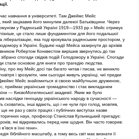
ції.
д час навчання в університеті. Там Джеймс Мейс
кий зацікавив його минулим далекої Батьківщини. Через
комунізм у Радянській Україні 1919—1933 рр.» Мейс отримує
ь пізніше, це стало лише фундаментом для його подальшої
а лібералізацію, яка тоді крокувала радянським простором, у
омору в Україні. Будь­які надії Мейса зазирнути до архівів
тавником Робертом Конквестом вирішив звернутись до так
о зібрано спогади свідків подій Голодомору в Україні. Спогади
ди стали основою для книги про трагедію людства.
їну, про яку Мейс досі так багато читав і писав, не виникло
овітря і зрозуміти, чим сьогодні живуть українці, чиї предки
і Джеймс Мейс знайомиться зі своєю майбутньою дружиною,
, приймає українське громадянство і стає викладачем
аїни — Києво­Могилянської академії. Яким же було
чив наслідки геноциду українського народу в сучасності —
ь сховатись, інші вдають, що і не чули про голод, мовляв,
ще не раз у своїх працях і публічних виступах назве
сторичних наук, професор Станіслав Кульчицький пригадує:
років, які відкривались перед ним щодня. Він часто говорив:
в’ївся в їхні гени».
ія біблійного масштабу, а тому весь світ має визнати її