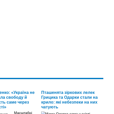
нко: «Україна не
Пташенята зіркових лелек
ала свободу й
Грицика та Одарки стали на
сть саме через
крило: які небезпеки на них
ті»
чатують
Масштабні