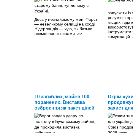
запускати із 
розумієш пр
Десь у незнайомому мені Форсті
місцях і зда
— невеликому селищі на сході
використовув
Нідерландів — чую, як батько
інструменти 
розмовляє із синами.
>>
комунікацій.
10 загиблих, майже 100
Окрім «ух
поранених. Виставка
продовжу
озброєння як пакет цілей
захист для