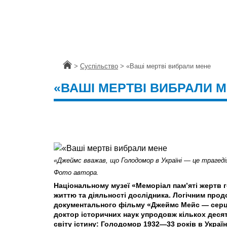
Головна
>
Суспільство
>
«Ваші мертві вибрали мене
«ВАШІ МЕРТВІ ВИБРАЛИ 
«Джеймс вважав, що Голодомор в Україні — це трагеді
Фото автора.
Національному музеї «Меморіал пам’яті жертв г
життю та діяльності дослідника. Логічним прод
документального фільму «Джеймс Мейс — серце 
доктор історичних наук упродовж кількох десят
світу істину: Голодомор 1932—33 років в Украї