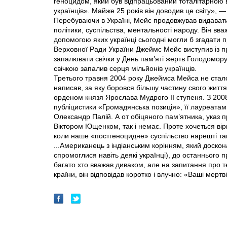
геноцидом, який був відпрацьований тоталітарною 
українців». Майже 25 років він доводив це світу»,
Перебуваючи в Україні, Мейс продовжував видавати н
політики, суспільства, ментальності народу. Він вв
допомогою яких українці сьогодні могли б згадати 
Верховної Ради України Джеймс Мейс виступив iз п
запалювати свічки у День пам’яті жертв Голодомору
свічкою запалив серця мільйонів українців.
Третього травня 2004 року Джеймса Мейса не стало, п
написав, за яку боровся більшу частину свого жит
орденом князя Ярослава Мудрого ІІ ступеня. З 200
публіцистики «Громадянська позиція», її лауреатам
Олександр Палій. А от обіцяного пам’ятника, указ
Віктором Ющенком, так і немає. Проте хочеться вірит
коли наше «постгеноцидне» суспільство нарешті та
...Американець з індіанським корінням, який доско
спромоглися навіть деякі українці), до останньог
багато хто вважав диваком, але на запитання про те
країни, він відповідав коротко і влучно: «Ваші мерт