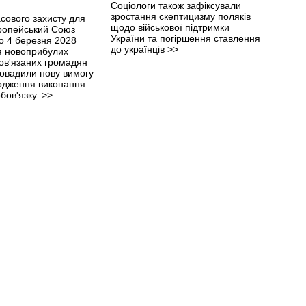
Соціологи також зафіксували
зростання скептицизму поляків
сового захисту для
щодо військової підтримки
вропейський Союз
України та погіршення ставлення
о 4 березня 2028
до українців
>>
ля новоприбулих
бов'язаних громадян
ровадили нову вимогу
рдження виконання
обов'язку.
>>