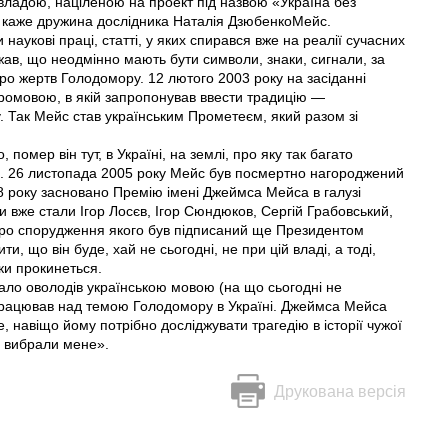
владою, націленою на проект під назвою «Україна без
 — каже дружина дослідника Наталія Дзюбенко­Мейс.
аукові праці, статті, у яких спирався вже на реалії сучасних
ажав, що неодмінно мають бути символи, знаки, сигнали, за
про жертв Голодомору. 12 лютого 2003 року на засіданні
ромовою, в якiй запропонував ввести традицію —
. Так Мейс став українським Прометеєм, який разом зі
омер він тут, в Україні, на землі, про яку так багато
тя. 26 листопада 2005 року Мейс був посмертно нагороджений
8 року засновано Премію імені Джеймса Мейса в галузі
и вже стали Ігор Лосєв, Ігор Сюндюков, Сергій Грабовський,
 про спорудження якого був підписаний ще Президентом
и, що він буде, хай не сьогодні, не при цій владі, а тоді,
ки прокинеться.
нало оволодів українською мовою (на що сьогодні не
о працював над темою Голодомору в Україні. Джеймса Мейса
, навіщо йому потрібно досліджувати трагедію в історії чужої
ві вибрали мене».
Друкована версія