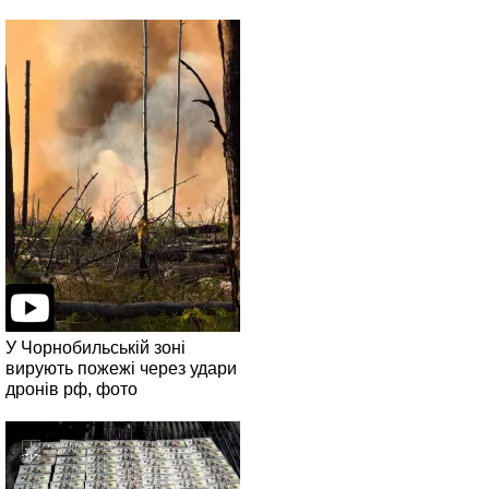
У Чорнобильській зоні
вирують пожежі через удари
дронів рф, фото