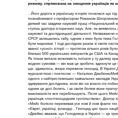
режиму, спрямована на знищення українців як на
...Його дорога в українську історію почалася ще пі
познайомився з професором Романом Шпорлюком, я
деякий час завдяки науковій праці «Національний 
ступінь доктора історичних наук. Але, як виявилос
наукової та дослідницької діяльності. Незважаючи н
СРСР залишались табу, одним з яких була тема Голод
були марними. І тоді дослідник разом зі своїм нас
званої «усної» історії — протягом кількох років бул
близько 500 українських емігрантів до США та Кана
Як тільки випала можливість поїхати у ту далеку кра
жодних сумнівів — він мав це зробити, вдихнути це п
ще, здавалось, вчора пережили геноцид. В Україн
журналісткою і поетесою — Наталією Дзюбенко­Мейс
одного з найпрестижніших навчальних закладів Укр
здивування дослідника, коли він на власні очі поба
одним це досі болить, і за своїм болем вони прагнут
максималісти все перебільшують. Після цього Мейс 
українців «постгеноцидним суспільством». Доктор і
«Мейс болісно переживав усе нові й нові факти тих 
«Євреї, українці, ірландці... Геноцид цих трьох націй 
«Джеймс вважав, що Голодомор в Україні — це трагед