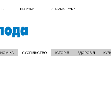
ХІВ
ПРО “УМ”
РЕКЛАМА В “УМ"
ОНОМІКА
СУСПІЛЬСТВО
ІСТОРІЯ
ЗДОРОВ'Я
КУЛ