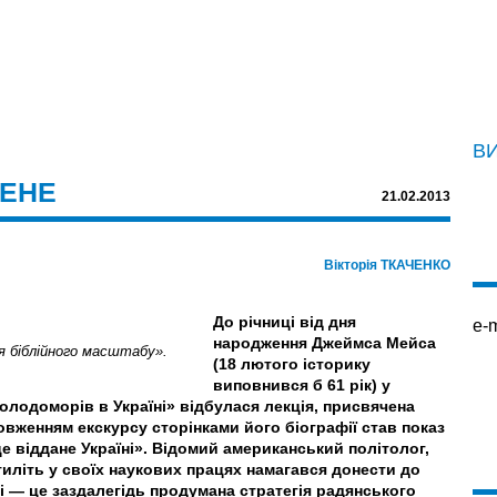
В
МЕНЕ
21.02.2013
Вікторія ТКАЧЕНКО
До річниці від дня
e-m
народження Джеймса Мейса
я біблійного масштабу».
(18 лютого історику
виповнився б 61 рік) у
олодоморів в Україні» відбулася лекція, присвячена
овженням екскурсу сторінками його біографії став показ
віддане Україні». Відомий американський політолог,
иліть у своїх наукових працях намагався донести до
ні — це заздалегідь продумана стратегія радянського