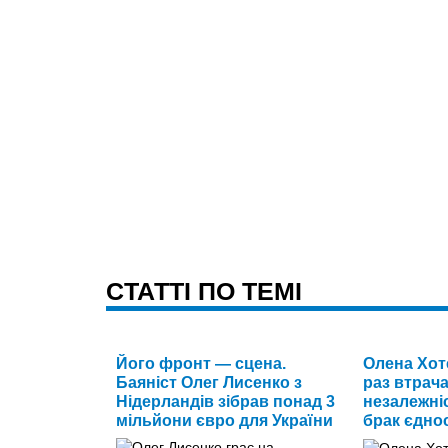
CТАТТІ ПО ТЕМІ
Його фронт — сцена.
Олена Хоте
Баяніст Олег Лисенко з
раз втрач
Нідерландів зібрав понад 3
незалежні
мільйони євро для України
брак єднос