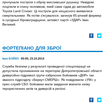
пролунали постріли з обрізу мисливської рушниці. Невідомі
поцілили в спину чоловікові, який саме сідав до автомобіля
Toyota Land Cruiser. Ці постріли для нещасного виявилися
смертельними. Як потім з’ясувалося, загинув 45-річний фермер
iз сусідньої Кіровоградщини, активіст партії «УДАР» Іван
Великий.
ФОРТЕПІАНО ДЛЯ ЗБРОЇ
Іван БОЙКО
00:00, 15.10.2014
Служба безпеки у результаті проведеної спецоперації не
допустила проникнення на територію Дніпропетровської області
диверсійно-підривної групи озброєних бойовиків «ДНР» так
званого підрозділу «Беркут-СМЕРШ». Як повідомили «УМ» у
прес-службі СБУ, бойовики мали завдання вчинити низку
терористичних актів та диверсій в регіоні.