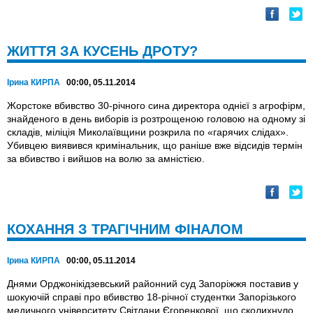
ЖИТТЯ ЗА КУСЕНЬ ДРОТУ?
Ірина КИРПА
00:00, 05.11.2014
Жорстоке вбивство 30-річного сина директора однієї з агрофірм,
знайденого в день виборів із розтрощеною головою на одному зі
складів, міліція Миколаївщини розкрила по «гарячих слідах».
Убивцею виявився кримінальник, що раніше вже відсидів термін
за вбивство і вийшов на волю за амністією.
КОХАННЯ З ТРАГІЧНИМ ФІНАЛОМ
Ірина КИРПА
00:00, 05.11.2014
Днями Орджонікідзевський районний суд Запоріжжя поставив у
шокуючій справі про вбивство 18-річної студентки Запорізького
медичного університету Світлани Єгоренкової, що сколихнуло