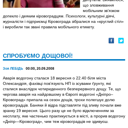
що зловживання
мобільним зв’язком
допекло і деяким кіровоградцям. Психологи, культурні діячі,
журналісти і підприємці Кіровограда зібралися на «круглий стіл»
і виробили так звані правила мобільного етикету.
СПРОБУЄМО ДОЩОВОЇ!
Зоя ЛЕБІДЬ
00:00, 20.09.2008
Аварія водогону сталася 18 вересня о 22.40 біля міста
Олександрія, фахівці пов’язують НП із зсувами ґрунту, які
сталися внаслідок чотириденного безперервного дощу. Те, що
чергова аварія на найдовшому в Європі водогоні «Дніпро–
Кіровоград» припала на сезон дощів, трохи полегшує долю
кіровоградців. Баняки й відра підставляти під зливу почали вже
зранку 19 вересня. Цього разу це не було відключенням за
несплату, яке частенько практикується в місті, а прорив водогону
«Дніпр—Кіровоград», чим теж кіровоградців не здивуєш.