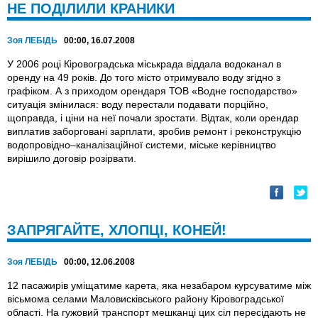
НЕ ПОДІЛИЛИ КРАНИКИ
Зоя ЛЕБІДЬ
00:00, 16.07.2008
У 2006 році Кіровоградська міськрада віддала водоканал в
оренду на 49 років. До того місто отримувало воду згідно з
графіком. А з приходом орендаря ТОВ «Водне господарство»
ситуація змінилася: воду перестали подавати порційно,
щоправда, і ціни на неї почали зростати. Відтак, коли орендар
виплатив заборговані зарплати, зробив ремонт і реконструкцію
водопровідно–каналізаційної системи, міське керівництво
вирішило договір розірвати.
ЗАПРЯГАЙТЕ, ХЛОПЦІ, КОНЕЙ!
Зоя ЛЕБІДЬ
00:00, 12.06.2008
12 пасажирів уміщатиме карета, яка незабаром курсуватиме між
вісьмома селами Маловисківського району Кіровоградської
області. На гужовий транспорт мешканці цих сіл пересідають не