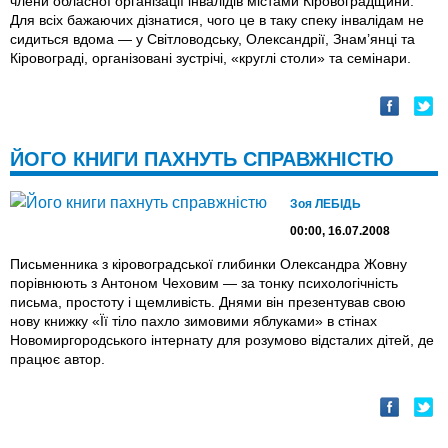
члени обласної організації інвалідів містами Кіровоградщини.
Для всіх бажаючих дізнатися, чого це в таку спеку інвалідам не
сидиться вдома — у Світловодську, Олександрії, Знам’янці та
Кіровограді, організовані зустрічі, «круглі столи» та семінари.
ЙОГО КНИГИ ПАХНУТЬ СПРАВЖНІСТЮ
Зоя ЛЕБІДЬ
00:00, 16.07.2008
Письменника з кіровоградської глибинки Олександра Жовну
порівнюють з Антоном Чеховим — за тонку психологічність
письма, простоту і щемливість. Днями він презентував свою
нову книжку «Її тіло пахло зимовими яблуками» в стінах
Новомиргородського інтернату для розумово відсталих дітей, де
працює автор.