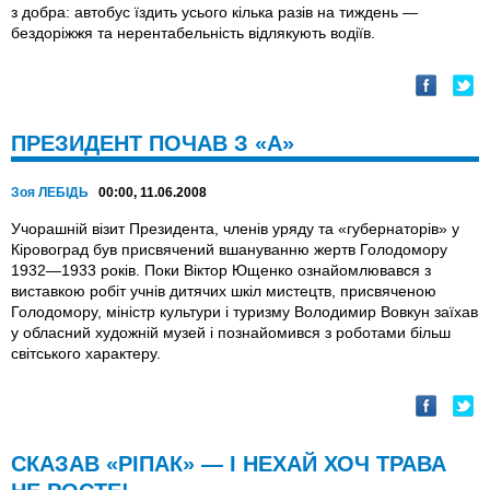
з добра: автобус їздить усього кілька разів на тиждень —
бездоріжжя та нерентабельність відлякують водіїв.
ПРЕЗИДЕНТ ПОЧАВ З «А»
Зоя ЛЕБІДЬ
00:00, 11.06.2008
Учорашній візит Президента, членів уряду та «губернаторів» у
Кіровоград був присвячений вшануванню жертв Голодомору
1932—1933 років. Поки Віктор Ющенко ознайомлювався з
виставкою робіт учнів дитячих шкіл мистецтв, присвяченою
Голодомору, міністр культури і туризму Володимир Вовкун заїхав
у обласний художній музей і познайомився з роботами більш
світського характеру.
СКАЗАВ «РІПАК» — І НЕХАЙ ХОЧ ТРАВА