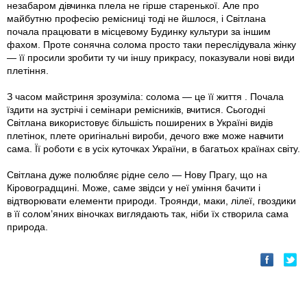
незабаром дівчинка плела не гірше старенької. Але про
майбутню професію ремісниці тоді не йшлося, і Світлана
почала працювати в місцевому Будинку культури за іншим
фахом. Проте сонячна солома просто таки переслідувала жінку
— її просили зробити ту чи іншу прикрасу, показували нові види
плетіння.
З часом майстриня зрозуміла: солома — це її життя . Почала
їздити на зустрічі і семінари ремісників, вчитися. Сьогодні
Світлана використовує більшість поширених в Україні видів
плетінок, плете оригінальні вироби, дечого вже може навчити
сама. Її роботи є в усіх куточках України, в багатьох країнах світу.
Світлана дуже полюбляє рідне село — Нову Прагу, що на
Кіровоградщині. Може, саме звідси у неї уміння бачити і
відтворювати елементи природи. Троянди, маки, лілеї, гвоздики
в її солом’яних віночках виглядають так, ніби їх створила сама
природа.