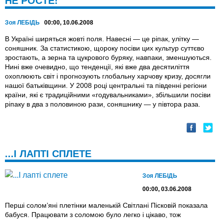
НЕ РОСТЕ!
Зоя ЛЕБІДЬ
00:00, 10.06.2008
В Україні ширяться жовті поля. Навесні — це ріпак, улітку —
соняшник. За статистикою, щороку посіви цих культур суттєво
зростають, а зерна та цукрового буряку, навпаки, зменшуються.
Нині вже очевидно, що тенденції, які вже два десятиліття
охоплюють світ і прогнозують глобальну харчову кризу, досягли
нашої батьківщини. У 2008 році центральні та південні регіони
країни, які є традиційними «годувальниками», збільшили посіви
ріпаку в два з половиною рази, соняшнику — у півтора раза.
...І ЛАПТІ СПЛЕТЕ
Зоя ЛЕБІДЬ
00:00, 03.06.2008
Перші солом’яні плетінки маленькій Світлані Пісковій показала
бабуся. Працювати з соломою було легко і цікаво, тож