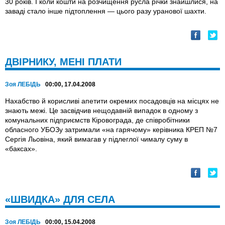
30 років. І коли кошти на розчищення русла річки знайшлися, на
заваді стало інше підтоплення — цього разу уранової шахти.
ДВІРНИКУ, МЕНІ ПЛАТИ
Зоя ЛЕБІДЬ
00:00, 17.04.2008
Нахабство й корисливі апетити окремих посадовців на місцях не
знають межі. Це засвідчив нещодавній випадок в одному з
комунальних підприємств Кіровограда, де співробітники
обласного УБОЗу затримали «на гарячому» керівника КРЕП №7
Сергія Льовіна, який вимагав у підлеглої чималу суму в
«баксах».
«ШВИДКА» ДЛЯ СЕЛА
Зоя ЛЕБІДЬ
00:00, 15.04.2008