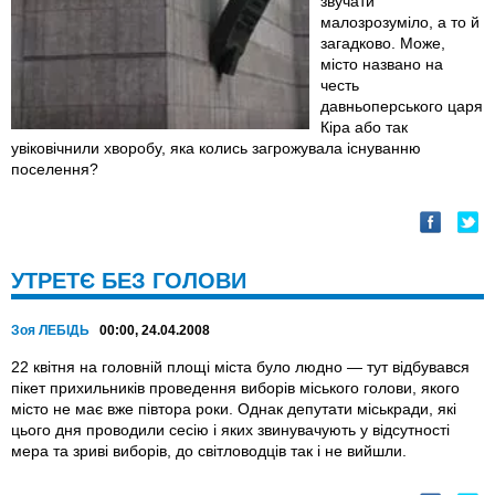
звучати
малозрозуміло, а то й
загадково. Може,
місто названо на
честь
давньоперського царя
Кіра або так
увіковічнили хворобу, яка колись загрожувала існуванню
поселення?
УТРЕТЄ БЕЗ ГОЛОВИ
Зоя ЛЕБІДЬ
00:00, 24.04.2008
22 квітня на головній площі міста було людно — тут відбувався
пікет прихильників проведення виборів міського голови, якого
місто не має вже півтора роки. Однак депутати міськради, які
цього дня проводили сесію і яких звинувачують у відсутності
мера та зриві виборів, до світловодців так і не вийшли.