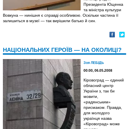
Президента Ющенка
та міністра культури
Вовкуна — нинішня є справді особливою. Оскільки частина її
залишиться в музеї — так вирішили батько й син.
НАЦІОНАЛЬНИХ ГЕРОЇВ — НА ОКОЛИЦІ?
Зоя ЛЕБІДЬ
00:00, 06.05.2008
Кіровоград — єдиний
обласний центр
України з, так би
мовити,
«радянським»
присмаком. Правда,
для молодого
українця назва
«Кіровоград» може