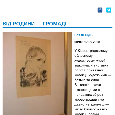
ВІД РОДИНИ — ГРОМАДІ
Зоя ЛЕБІДЬ
00:00, 17.05.2008
У Кіровоградському
обласному
художньому музеї
відкрилася виставка
робіт з приватної
колекції художників —
батька та сина
Вінтенків. І хоча
експозиціями з
приватних збірок
кіровоградців уже
давно не здивуєш —
місто бачило навіть
колекції родин