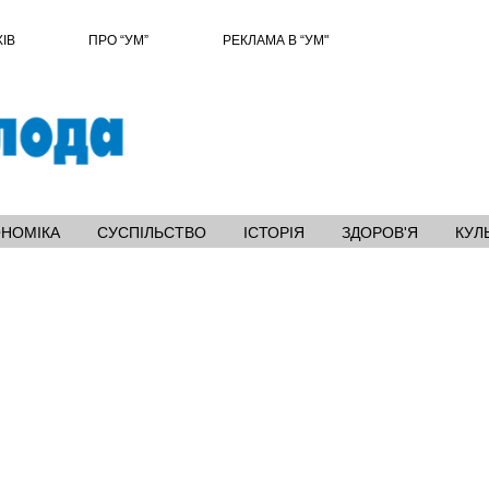
ХІВ
ПРО “УМ”
РЕКЛАМА В “УМ"
ОНОМІКА
СУСПІЛЬСТВО
ІСТОРІЯ
ЗДОРОВ'Я
КУЛ