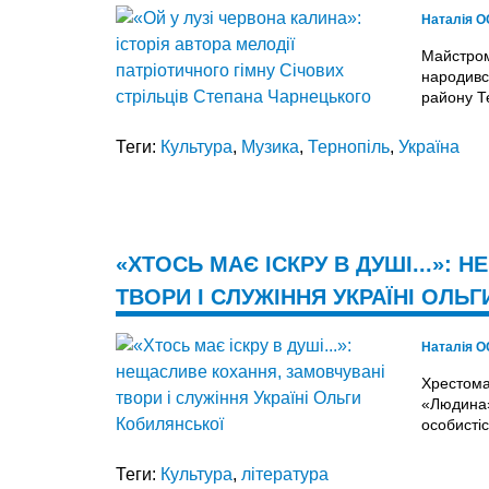
Наталія 
Майстром
народився
району Те
Теги:
Культура
,
Музика
,
Тернопіль
,
Україна
«ХТОСЬ МАЄ ІСКРУ В ДУШІ...»:
ТВОРИ І СЛУЖІННЯ УКРАЇНІ ОЛЬ
Наталія 
Хрестома
«Людина»
особисті
Теги:
Культура
,
література