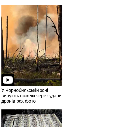
У Чорнобильській зоні
вирують пожежі через удари
дронів рф, фото