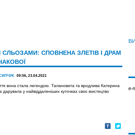
В
 СЛЬОЗАМИ: СПОВНЕНА ЗЛЕТІВ І ДРАМ
ЧАКОВОЇ
ОСИПЧУК
09:56, 23.04.2021
ття вона стала легендою. Талановита та вродлива Катерина
e-m
а дарувала у найвіддаленіших куточках своє мистецтво