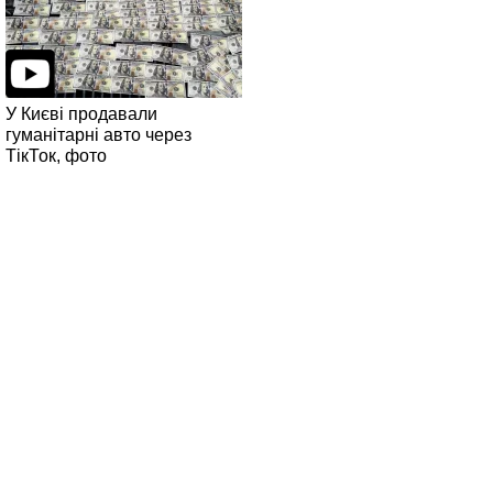
У Києві продавали
гуманітарні авто через
ТікТок, фото