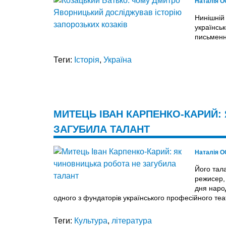
Наталія 
Нинішній
українсь
письмен
Теги:
Історія
,
Україна
МИТЕЦЬ ІВАН КАРПЕНКО-КАРИЙ:
ЗАГУБИЛА ТАЛАНТ
Наталія 
Його тала
режисер,
дня наро
одного з фундаторів українського професійного теа
Теги:
Культура
,
література