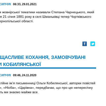
ОСИПЧУК
06:33, 29.01.2021
 жовнірської тематики називали Степана Чарнецького, який
 21 січня 1881 року в селі Шманьківці тепер Чортківського
рнопільської області.
 НЕЩАСЛИВЕ КОХАННЯ, ЗАМОВЧУВАНІ
ГИ КОБИЛЯНСЬКОЇ
ОСИПЧУК
09:46, 24.11.2020
тійне ім’я письменниці Ольги Кобилянської, авторки повістей
, «Ніоба», «Царівна», передбачає, що про цю непересічну
сть ми знаємо майже все.