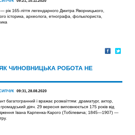
ОСИПЧУК
09:21, 10.11.2020
 — рік 165-ліття легендарного Дмитра Яворницького,
кого історика, археолога, етнографа, фольклориста,
ника
 ЯК ЧИНОВНИЦЬКА РОБОТА НЕ
ОСИПЧУК
09:31, 28.08.2020
нт багатогранний і вражає розмаїттям: драматург, актор,
 громадський діяч. 29 вересня виповнюється 175 років від
дження Івана Карпенка-Карого (Тобілевича; 1845—1907) —
тру.